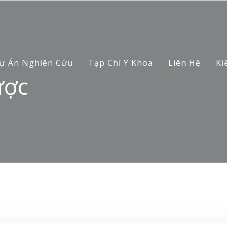
ự Án Nghiên Cứu
Tạp Chí Y Khoa
Liên Hệ
Ki
ược