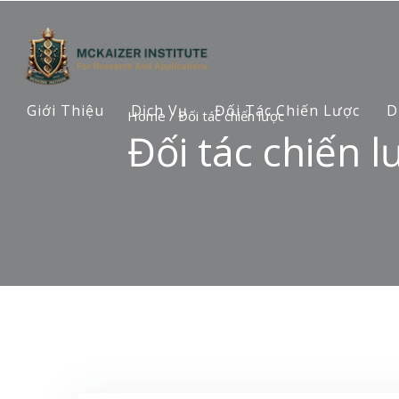
Giới Thiệu
Dịch Vụ
Đối Tác Chiến Lược
D
Home
/
Đối tác chiến lược
Đối tác chiến l