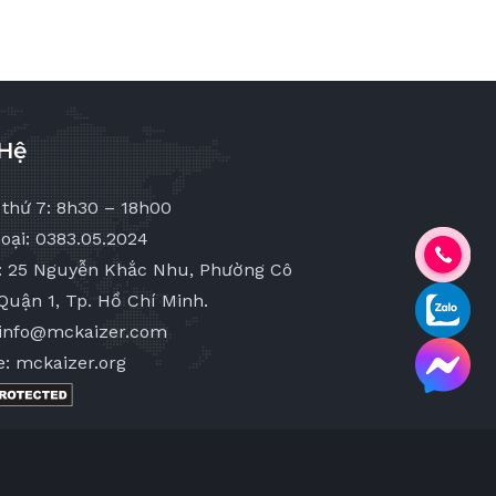
 Hệ
 thứ 7: 8h30 – 18h00
oại: 0383.05.2024
ỉ: 25 Nguyễn Khắc Nhu, Phường Cô
Quận 1, Tp. Hồ Chí Minh.
 info@mckaizer.com
e: mckaizer.org