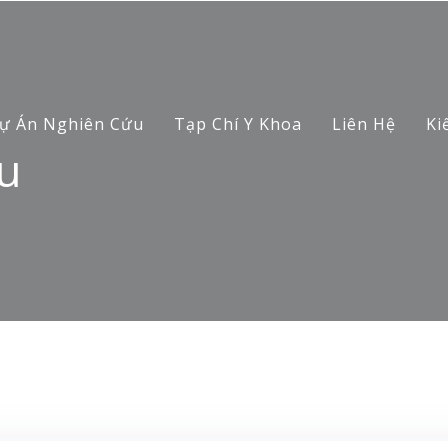
ự Án Nghiên Cứu
Tạp Chí Y Khoa
Liên Hệ
Ki
u