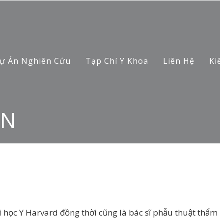
ự Án Nghiên Cứu
Tạp Chí Y Khoa
Liên Hệ
Ki
ON
ại học Y Harvard đồng thời cũng là bác sĩ phẫu thuật thẩm