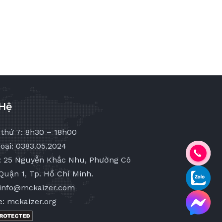
 Hệ
 thứ 7: 8h30 – 18h00
oại: 0383.05.2024
ỉ: 25 Nguyễn Khắc Nhu, Phường Cô
Quận 1, Tp. Hồ Chí Minh.
 info@mckaizer.com
e: mckaizer.org