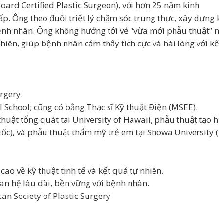
ard Certified Plastic Surgeon), với hơn 25 năm kinh
p. Ông theo đuổi triết lý chăm sóc trung thực, xây dựng 
bệnh nhân. Ông không hướng tới vẻ “vừa mới phẫu thuật” 
nhiên, giúp bệnh nhân cảm thấy tích cực và hài lòng với kế
rgery.
 School; cũng có bằng Thạc sĩ Kỹ thuật Điện (MSEE).
ật tổng quát tại University of Hawaii, phẫu thuật tạo hìn
ốc), và phẫu thuật thẩm mỹ trẻ em tại Showa University (
ao về kỹ thuật tinh tế và kết quả tự nhiên.
an hệ lâu dài, bền vững với bệnh nhân.
n Society of Plastic Surgery