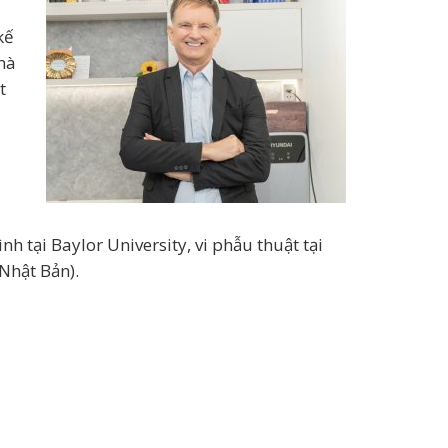
kế
mà
t
h tại Baylor University, vi phẫu thuật tại
Nhật Bản).