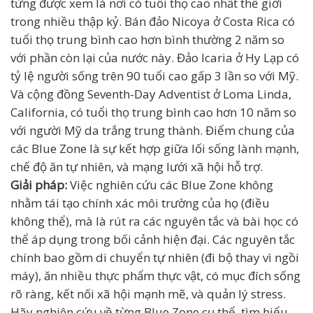
từng được xem là nơi có tuổi thọ cao nhất thế giới
trong nhiều thập kỷ. Bán đảo Nicoya ở Costa Rica có
tuổi thọ trung bình cao hơn bình thường 2 năm so
với phần còn lại của nước này. Đảo Icaria ở Hy Lạp có
tỷ lệ người sống trên 90 tuổi cao gấp 3 lần so với Mỹ.
Và cộng đồng Seventh-Day Adventist ở Loma Linda,
California, có tuổi thọ trung bình cao hơn 10 năm so
với người Mỹ da trắng trung thành. Điểm chung của
các Blue Zone là sự kết hợp giữa lối sống lành mạnh,
chế độ ăn tự nhiên, và mạng lưới xã hội hỗ trợ.
Giải pháp:
Việc nghiên cứu các Blue Zone không
nhằm tái tạo chính xác môi trường của họ (điều
không thể), mà là rút ra các nguyên tắc và bài học có
thể áp dụng trong bối cảnh hiện đại. Các nguyên tắc
chính bao gồm di chuyển tự nhiên (đi bộ thay vì ngồi
máy), ăn nhiều thực phẩm thực vật, có mục đích sống
rõ ràng, kết nối xã hội mạnh mẽ, và quản lý stress.
Hãy nghiên cứu về từng Blue Zone cụ thể, tìm hiểu