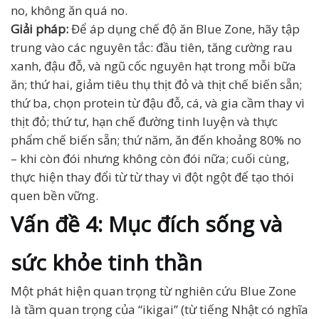
no, không ăn quá no.
Giải pháp:
Để áp dụng chế độ ăn Blue Zone, hãy tập
trung vào các nguyên tắc: đầu tiên, tăng cường rau
xanh, đậu đỗ, và ngũ cốc nguyên hạt trong mỗi bữa
ăn; thứ hai, giảm tiêu thụ thịt đỏ và thịt chế biến sẵn;
thứ ba, chọn protein từ đậu đỗ, cá, và gia cầm thay vì
thịt đỏ; thứ tư, hạn chế đường tinh luyện và thực
phẩm chế biến sẵn; thứ năm, ăn đến khoảng 80% no
– khi còn đói nhưng không còn đói nữa; cuối cùng,
thực hiện thay đổi từ từ thay vì đột ngột để tạo thói
quen bền vững.
Vấn đề 4: Mục đích sống và
sức khỏe tinh thần
Một phát hiện quan trọng từ nghiên cứu Blue Zone
là tầm quan trọng của “ikigai” (từ tiếng Nhật có nghĩa