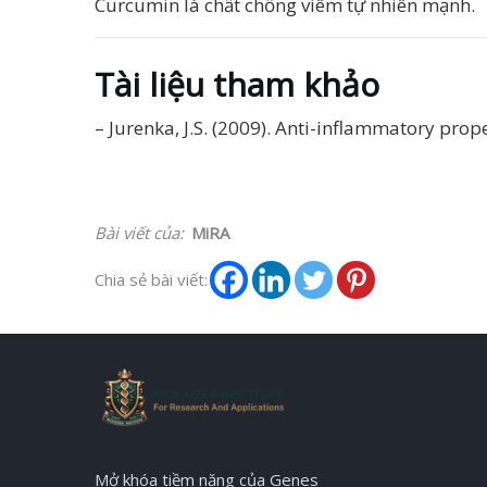
Curcumin là chất chống viêm tự nhiên mạnh.
Tài liệu tham khảo
– Jurenka, J.S. (2009). Anti-inflammatory prop
Bài viết của:
MiRA
Chia sẻ bài viết:
Mở khóa tiềm năng của Genes