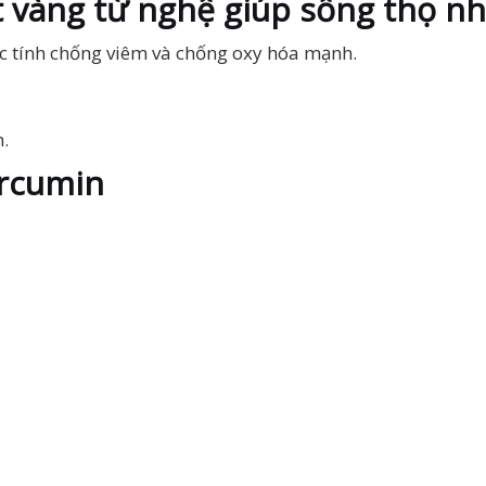
t vàng từ nghệ giúp sống thọ n
ặc tính chống viêm và chống oxy hóa mạnh.
.
urcumin