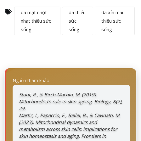
da mặt nhợt
da thiếu
da xỉn màu
nhạt thiếu sức
sức
thiếu sức
sống
sống
sống
Nguồn tham khảo:
Stout, R., & Birch-Machin, M. (2019).
Mitochondria’s role in skin ageing
.
Biology
,
8
(2),
29.
Martic, I., Papaccio, F., Bellei, B., & Cavinato, M.
(2023). Mitochondrial dynamics and
metabolism across skin cells: implications for
skin homeostasis and aging. Frontiers in