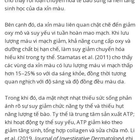
cho thấy rối loạn chuyển hóa tế bào sừng là nền tảng
sinh học của da xỉn màu.
Bên cạnh đó, da xỉn màu liên quan chặt chẽ đến giảm
oxy mô và suy yếu vi tuần hoàn mao mạch. Khi lưu
lượng máu vi mạch giảm, khả năng cung cấp oxy và
dưỡng chất bị hạn chế, làm suy giảm chuyển hóa
hiếu khí trong ty thể. Stamatas et al. (2011) cho thấy
các vùng da xỉn màu có lưu lượng máu vi mạch thấp
hơn 15–25% so với da sáng khỏe, đồng thời tương
quan nghịch với độ sáng và độ đồng đều màu da.
Trong khi đó, da mặt nhợt nhạt thiếu sức sống phản
ánh rõ sự suy giảm chức năng ty thể và thiếu hụt
năng lượng tế bào. Ty thể là trung tâm sản xuất ATP;
khi hoạt động ty thể suy yếu, ATP giảm kéo theo
giảm tăng sinh, tổng hợp collagen và sửa chữa mô. Li
et al. (2019,
Journal of Investigative Dermatology
) ghi