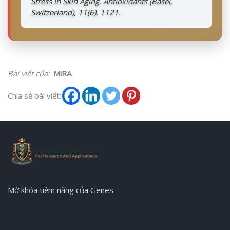
Stress in Skin Aging. Antioxidants (Basel,
Switzerland), 11(6), 1121.
Bài viết của:
MiRA
Chia sẻ bài viết:
Mở khóa tiềm năng của Genes