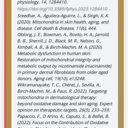
physiology, 14, 1284410.
https://doi.org/10.3389/fphys.2023.1284410
.
Sreedhar, A., Aguilera-Aguirre, L., & Singh, K. K.
(2020). Mitochondria in skin health, aging, and
disease. Cell death & disease, 11(6), 444.
Oblong, J. E., Bowman, A., Rovito, H. A., Jarrold,
B. B., Sherrill, J. D., Black, M. R., Nelson, G.,
Kimball, A. B., & Birch-Machin, M. A. (2020).
Metabolic dysfunction in human skin:
Restoration of mitochondrial integrity and
metabolic output by nicotinamide (niacinamide)
in primary dermal fibroblasts from older aged
donors. Aging cell, 19(10), e13248.
Wikramanayake, T. C., Chéret, J., Sevilla, A.,
Birch-Machin, M., & Paus, R. (2022). Targeting
mitochondria in dermatological therapy:
beyond oxidative damage and skin aging. Expert
opinion on therapeutic targets, 26(3), 233–259.
Papaccio, F., D Arino, A., Caputo, S., & Bellei, B.
(2022). Focus on the Contribution of Oxidative