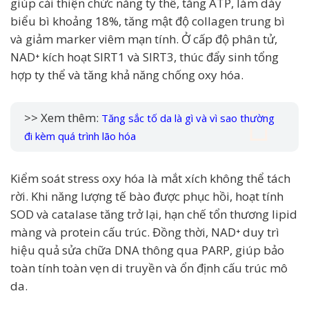
giúp cải thiện chức năng ty thể, tăng ATP, làm dày
biểu bì khoảng 18%, tăng mật độ collagen trung bì
và giảm marker viêm mạn tính. Ở cấp độ phân tử,
NAD⁺ kích hoạt SIRT1 và SIRT3, thúc đẩy sinh tổng
hợp ty thể và tăng khả năng chống oxy hóa.
>> Xem thêm:
Tăng sắc tố da là gì và vì sao thường
đi kèm quá trình lão hóa
Kiểm soát stress oxy hóa là mắt xích không thể tách
rời. Khi năng lượng tế bào được phục hồi, hoạt tính
SOD và catalase tăng trở lại, hạn chế tổn thương lipid
màng và protein cấu trúc. Đồng thời, NAD⁺ duy trì
hiệu quả sửa chữa DNA thông qua PARP, giúp bảo
toàn tính toàn vẹn di truyền và ổn định cấu trúc mô
da.