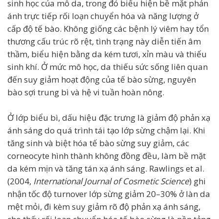
sinh học của mô da, trong đó biểu hiện bề mặt phản
ánh trực tiếp rối loạn chuyển hóa và năng lượng ở
cấp độ tế bào. Không giống các bệnh lý viêm hay tổn
thương cấu trúc rõ rệt, tình trạng này diễn tiến âm
thầm, biểu hiện bằng da kém tươi, xỉn màu và thiếu
sinh khí. Ở mức mô học, da thiếu sức sống liên quan
đến suy giảm hoạt động của tế bào sừng, nguyên
bào sợi trung bì và hệ vi tuần hoàn nông.
Ở lớp biểu bì, dấu hiệu đặc trưng là giảm độ phản xạ
ánh sáng do quá trình tái tạo lớp sừng chậm lại. Khi
tăng sinh và biệt hóa tế bào sừng suy giảm, các
corneocyte hình thành không đồng đều, làm bề mặt
da kém mịn và tăng tán xạ ánh sáng. Rawlings et al.
(2004,
International Journal of Cosmetic Science
) ghi
nhận tốc độ turnover lớp sừng giảm 20–30% ở làn da
mệt mỏi, đi kèm suy giảm rõ độ phản xạ ánh sáng,