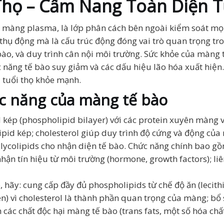
Thọ – Cẩm Nang Toàn Diện 
à màng plasma, là lớp phân cách bên ngoài kiểm soát mọi
thụ động mà là cấu trúc động đóng vai trò quan trọng tr
 bào, và duy trình cân nội môi trường. Sức khỏe của màng 
c năng tế bào suy giảm và các dấu hiệu lão hóa xuất hiện
i tuổi thọ khỏe mạnh.
ức năng của màng tế bào
d kép (phospholipid bilayer) với các protein xuyên màng
ipid kép; cholesterol giúp duy trình độ cứng và động của
glycolipids cho nhận diện tế bào. Chức năng chính bao g
hận tín hiệu từ môi trường (hormone, growth factors); liên
hãy: cung cấp đầy đủ phospholipids từ chế độ ăn (lecithin
ên) vì cholesterol là thành phần quan trọng của màng; bổ
h các chất độc hại màng tế bào (trans fats, một số hóa chấ