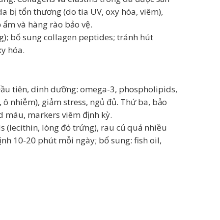
 bị tổn thương (do tia UV, oxy hóa, viêm),
ộ ẩm và hàng rào bảo vệ.
); bổ sung collagen peptides; tránh hút
xy hóa.
Đầu tiên, dinh dưỡng: omega-3, phospholipids,
c, ô nhiễm), giảm stress, ngủ đủ. Thứ ba, bảo
id máu, markers viêm định kỳ.
(lecithin, lòng đỏ trứng), rau củ quả nhiều
nh 10-20 phút mỗi ngày; bổ sung: fish oil,