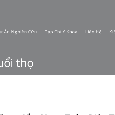
ự Án Nghiên Cứu
Tạp Chí Y Khoa
Liên Hệ
Ki
uổi thọ