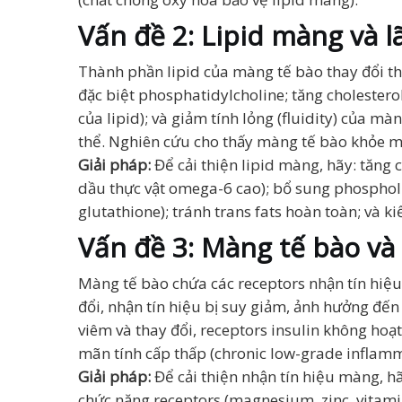
Vấn đề 2: Lipid màng và l
Thành phần lipid của màng tế bào thay đổi t
đặc biệt phosphatidylcholine; tăng cholester
của lipid); và giảm tính lỏng (fluidity) của 
thể. Nghiên cứu cho thấy màng tế bào khỏe mạn
Giải pháp:
Để cải thiện lipid màng, hãy: tăng
dầu thực vật omega-6 cao); bổ sung phospholip
glutathione); tránh trans fats hoàn toàn; và k
Vấn đề 3: Màng tế bào và
Màng tế bào chứa các receptors nhận tín hiệu
đổi, nhận tín hiệu bị suy giảm, ảnh hưởng đến 
viêm và thay đổi, receptors insulin không ho
mãn tính cấp thấp (chronic low-grade inflamm
Giải pháp:
Để cải thiện nhận tín hiệu màng, h
chức năng receptors (magnesium, zinc, vitamin