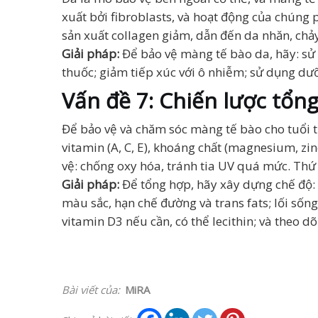
xuất bởi fibroblasts, và hoạt động của chúng
sản xuất collagen giảm, dẫn đến da nhăn, chả
Giải pháp:
Để bảo vệ màng tế bào da, hãy: sử 
thuốc; giảm tiếp xúc với ô nhiễm; sử dụng dư
Vấn đề 7: Chiến lược tổn
Để bảo vệ và chăm sóc màng tế bào cho tuổi t
vitamin (A, C, E), khoáng chất (magnesium, zin
vệ: chống oxy hóa, tránh tia UV quá mức. Thứ
Giải pháp:
Để tổng hợp, hãy xây dựng chế độ: b
màu sắc, hạn chế đường và trans fats; lối sốn
vitamin D3 nếu cần, có thể lecithin; và theo 
Bài viết của:
MiRA