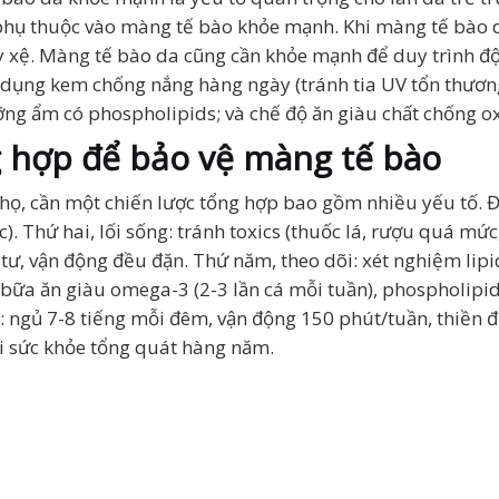
 phụ thuộc vào màng tế bào khỏe mạnh. Khi màng tế bào da
y xệ. Màng tế bào da cũng cần khỏe mạnh để duy trình đ
dụng kem chống nắng hàng ngày (tránh tia UV tổn thương
ỡng ẩm có phospholipids; và chế độ ăn giàu chất chống o
g hợp để bảo vệ màng tế bào
họ, cần một chiến lược tổng hợp bao gồm nhiều yếu tố. 
c). Thứ hai, lối sống: tránh toxics (thuốc lá, rượu quá mứ
 tư, vận động đều đặn. Thứ năm, theo dõi: xét nghiệm lip
ữa ăn giàu omega-3 (2-3 lần cá mỗi tuần), phospholipids 
g: ngủ 7-8 tiếng mỗi đêm, vận động 150 phút/tuần, thiền đị
dõi sức khỏe tổng quát hàng năm.