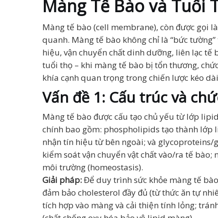
Màng Tế Bào và Tuổi 
Màng tế bào (cell membrane), còn được gọi l
quanh. Màng tế bào không chỉ là “bức tường” 
hiệu, vận chuyển chất dinh dưỡng, liên lạc tế
tuổi thọ – khi màng tế bào bị tổn thương, chứ
khía cạnh quan trọng trong chiến lược kéo dà
Vấn đề 1: Cấu trúc và ch
Màng tế bào được cấu tạo chủ yếu từ lớp lipi
chính bao gồm: phospholipids tạo thành lớp l
nhận tín hiệu từ bên ngoài; và glycoproteins/
kiểm soát vận chuyển vật chất vào/ra tế bào; n
môi trường (homeostasis).
Giải pháp:
Để duy trình sức khỏe màng tế bào, 
đảm bảo cholesterol đầy đủ (từ thức ăn tự nhi
tích hợp vào màng và cải thiện tính lỏng; trán
(chất chống oxy hóa bảo vệ lipid màng).