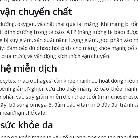
 vận chuyển chất
ưỡng, oxygen, và chất thải qua lại màng. Khi màng bị tổn
chất dinh dưỡng trong tế bào. ATP (năng lượng tế bào) đượ
g bị suy giảm, sản xuất năng lượng giảm, góp phần vào m
y: đảm bảo đủ phospholipids cho màng khỏe mạnh; bổ su
 quá mức); và vận động kích thích vận chuyển.
 hệ miễn dịch
ocytes, macrophages) cần khỏe mạnh để hoạt động hiệu q
y bệnh giảm. Nghiên cứu cho thấy màng tế bào khỏe mạnh 
p phần vào suy giảm miễn dịch theo tuổi (immunosenesce
ãy: bổ sung omega-3; đảm bảo vitamin D đầy đủ; tránh các
anean/hạn chế calo.
 sức khỏe da
bào da khỏe mạnh là yếu tố quan trọng cho làn da trẻ tr