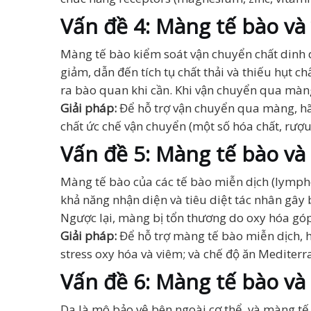
Vấn đề 4: Màng tế bào và
Màng tế bào kiểm soát vận chuyển chất dinh d
giảm, dẫn đến tích tụ chất thải và thiếu hụt 
ra bào quan khi cần. Khi vận chuyển qua màn
Giải pháp:
Để hỗ trợ vận chuyển qua màng, hã
chất ức chế vận chuyển (một số hóa chất, rượu
Vấn đề 5: Màng tế bào và
Màng tế bào của các tế bào miễn dịch (lymph
khả năng nhận diện và tiêu diệt tác nhân gâ
Ngược lại, màng bị tổn thương do oxy hóa gó
Giải pháp:
Để hỗ trợ màng tế bào miễn dịch, h
stress oxy hóa và viêm; và chế độ ăn Mediterr
Vấn đề 6: Màng tế bào và
Da là mô bảo vệ bên ngoài cơ thể, và màng tế 