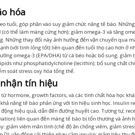
ão hóa
heo tuổi, góp phần vào suy giảm chức năng tế bào. Những
ol (có thể làm màng cứng hơn); giảm omega-3 và tăng ome
màng. Những thay đổi này ảnh hưởng đến vận chuyển qua mà
h (với tính lỏng tốt) liên quan đến tuổi thọ cao hơn ở nh
 cường omega-3 (EPA/DHA) từ cá béo hoặc bổ sung; giảm 
ids như phosphatidylcholine (lecithin); bổ sung chất chố
iểm soát stress oxy hóa tổng thể.
 nhận tín hiệu
 từ hormone, growth factors, và các tính chất hóa học k
khả năng tế bào phản ứng với tín hiệu sinh học. Insulin r
ạt động hiệu quả, dẫn đến đường huyết cao. Tương tự, re
ation) liên quan đến màng tế bào bị tổn thương và ảnh h
ãy: giảm viêm mãn tính (chế độ ăn chống viêm, giảm stres
 D); vận động cải thiện nhạy cảm insulin; giảm tiêu thụ đ