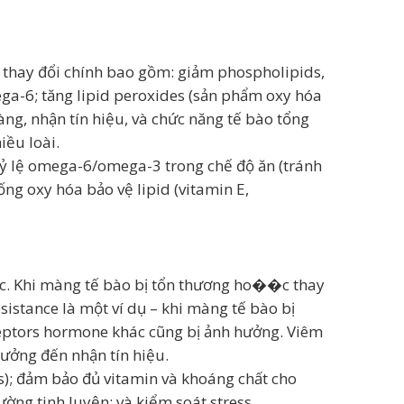
 thay đổi chính bao gồm: giảm phospholipids,
ga-6; tăng lipid peroxides (sản phẩm oxy hóa
ng, nhận tín hiệu, và chức năng tế bào tổng
iều loài.
tỷ lệ omega-6/omega-3 trong chế độ ăn (tránh
ng oxy hóa bảo vệ lipid (vitamin E,
hác. Khi màng tế bào bị tổn thương ho��c thay
esistance là một ví dụ – khi màng tế bào bị
ceptors hormone khác cũng bị ảnh hưởng. Viêm
ưởng đến nhận tín hiệu.
s); đảm bảo đủ vitamin và khoáng chất cho
ường tinh luyện; và kiểm soát stress.