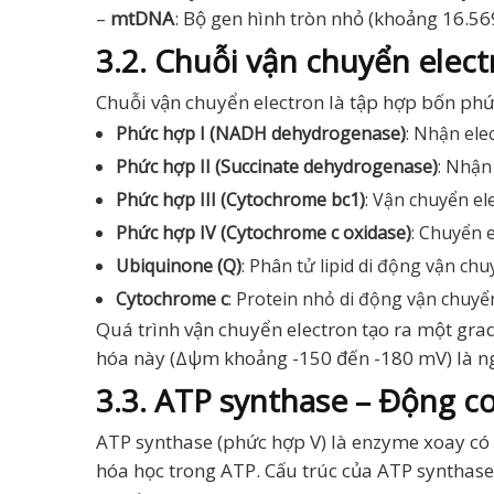
–
mtDNA
: Bộ gen hình tròn nhỏ (khoảng 16.56
3.2. Chuỗi vận chuyển elect
Chuỗi vận chuyển electron là tập hợp bốn phứ
Phức hợp I (NADH dehydrogenase)
: Nhận el
Phức hợp II (Succinate dehydrogenase)
: Nhận
Phức hợp III (Cytochrome bc1)
: Vận chuyển el
Phức hợp IV (Cytochrome c oxidase)
: Chuyển 
Ubiquinone (Q)
: Phân tử lipid di động vận chu
Cytochrome c
: Protein nhỏ di động vận chuyể
Quá trình vận chuyển electron tạo ra một gra
hóa này (Δψm khoảng -150 đến -180 mV) là n
3.3. ATP synthase – Động c
ATP synthase (phức hợp V) là enzyme xoay có
hóa học trong ATP. Cấu trúc của ATP synthas