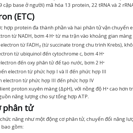
9 cặp base ở người) mã hóa 13 protein, 22 tRNA và 2 rRNA
ron (ETC)
c hợp protein đa thành phần và hai phân tử vận chuyển e
ectron từ NADH, bơm 4 H⁺ từ ma trận vào khoảng gian màng
 electron từ FADH₂ (từ succinate trong chu trình Krebs), k
ectron từ ubiquinol đến cytochrome c, bơm 4 H⁺
electron đến oxy phân tử để tạo nước, bơm 2 H⁺
yển electron từ phức hợp I và II đến phức hợp III
n electron từ phức hợp III đến phức hợp IV
dient proton xuyên màng (ΔpH), với nồng độ H⁺ cao hơn 
guồn năng lượng cho sự tổng hợp ATP.
ơ phân tử
 chức năng như một động cơ phân tử, chuyển đổi năng lư
e bao gồm: