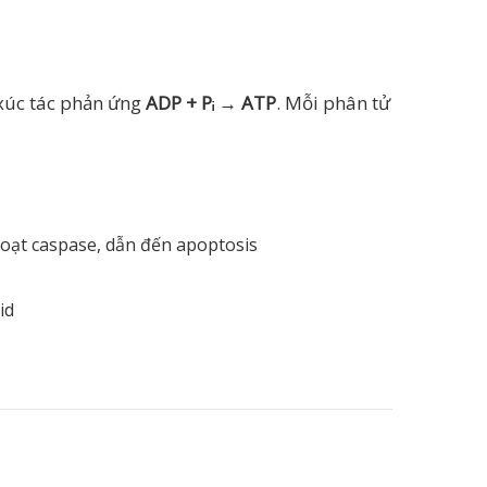
 xúc tác phản ứng
ADP + Pᵢ → ATP
. Mỗi phân tử
 hoạt caspase, dẫn đến apoptosis
id