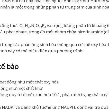
1906 bởi hai nhà hóa sinh người Anh là Arthur Harden và
nhận là một trong những phân tử trung tâm của sinh hóa
 công thức C₁₇H₂₇N₇O₁₄P₂ và trọng lượng phân tử khoảng
ầu phosphate, trong đó một nhóm chứa nicotinamide (dẫn
.
 trong các phản ứng sinh hóa thông qua cơ chế oxy hóa-kh
ình này có thể biểu diễn qua phương trình:
tế bào
 hoạt động như một chất oxy hóa
t động như một chất khử
g duy trì ở mức cao hơn 10:1, phản ánh trạng thái oxy h
 NADP⁺ và dạng khử tương ứng NADPH, đóng vai trò quan