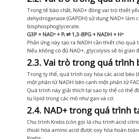
Trong tế bào chất, NAD+ đóng vai trò thiết y
dehydrogenase (GAPDH) sử dụng NAD+ làm chấ
bisphosphoglycerate.
G3P + NAD⁺ + Pᵢ ⇌ 1,3-BPG + NADH + H⁺
Phản ứng này tạo ra NADH cần thiết cho quá tr
Nếu không có đủ NAD+, glycolysis sẽ bị gián 
2.3. Vai trò trong quá trình
Trong ty thể, quá trình oxy hóa các acid béo
một phân tử NADH bên cạnh một phân tử FADH₂
Quá trình này giải thích tại sao ty thể có th
tụ lipid trong các mô như gan và cơ.
2.4. NAD+ trong quá trình 
Chu trình Krebs (còn gọi là chu trình acid cit
thoái hóa amino acid được oxy hóa hoàn toàn
Krebs: