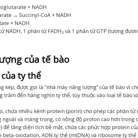
etoglutarate + NADH
tarate → Succinyl-CoA + NADH
etate + NADH
 tử NADH, 1 phân tử FADH₂ và 1 phân tử GTP (tương đương
lượng của tế bào
 của ty thể
g kép, được gọi là “nhà máy năng lượng” của tế bào vì c
 trăm đến hàng nghìn ty thể, tùy thuộc vào loại tế bào v
ao, chứa nhiều kênh protein (porin) cho phép các phân tử 
 ngoài và màng trong, có nồng độ proton cao hơn trong q
e) để tăng diện tích bề mặt, chứa các phức hợp protein c
e beta-oxidation, ADN ty thể (mtDNA) và ribosome ty thể