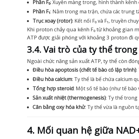
Phần F₀
: Xuyên màng trong, hình thành kênh 
Phần F₁
: Nằm trong ma trận, chứa các trung 
Trục xoay (rotor)
: Kết nối F₀ và F₁, truyền c
Khi proton chảy qua kênh F₀ từ khoảng gian m
ATP được giải phóng với khoảng 3 proton đi q
3.4. Vai trò của ty thể trong
Ngoài chức năng sản xuất ATP, ty thể còn đóng
Điều hòa apoptosis (chết tế bào có lập trình)
:
Điều hòa calcium
: Ty thể là bể chứa calcium q
Tổng hợp steroid
: Một số tế bào (như tế bào
Sản xuất nhiệt (thermogenesis)
: Ty thể tron
Cân bằng oxy hóa khử
: Ty thể vừa là nguồn 
4. Mối quan hệ giữa NAD+