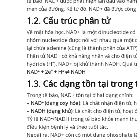
tế bào. NAD+ được phát hiện lần đầu vào năm 
men của đường. Kể từ đó, NAD+ đã được công 
1.2. Cấu trúc phân tử
Về mặt hóa học, NAD+ là một dinucleotide có
nhóm nucleotide được nối với nhau qua một c
lại chứa adenine (cũng là thành phần của ATP)
Phân tử NAD+ có khả năng nhận và cho điện tử
hydride (H⁻), NAD+ bị khử thành NADH. Quá tr
NAD⁺ + 2e⁻ + H⁺ ⇌ NADH
1.3. Các dạng tồn tại trong 
Trong tế bào, NAD+ tồn tại ở hai dạng chính:
–
NAD⁺ (dạng oxy hóa)
: Là chất nhận điện tử,
–
NADH (dạng khử)
: Là chất cho điện tử, hoạ
Tỷ lệ NAD⁺/NADH trong tế bào khỏe mạnh thườn
điều kiện bệnh lý và theo tuổi tác.
Ngoài ra, NAD+ còn có một dạng phosphate là