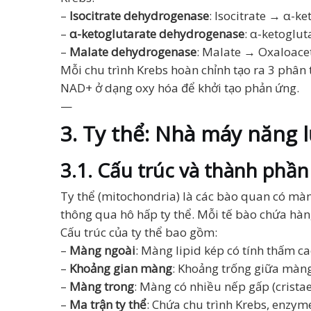
–
Isocitrate dehydrogenase
: Isocitrate → α-k
–
α-ketoglutarate dehydrogenase
: α-ketoglu
–
Malate dehydrogenase
: Malate → Oxaloac
Mỗi chu trình Krebs hoàn chỉnh tạo ra 3 phân
NAD+ ở dạng oxy hóa để khởi tạo phản ứng.
—
3. Ty thể: Nhà máy năng 
3.1. Cấu trúc và thành phần
Ty thể (mitochondria) là các bào quan có màn
thông qua hô hấp ty thể. Mỗi tế bào chứa hàng
Cấu trúc của ty thể bao gồm:
–
Màng ngoài
: Màng lipid kép có tính thấm c
–
Khoảng gian màng
: Khoảng trống giữa màng
–
Màng trong
: Màng có nhiều nếp gấp (crista
–
Ma trận ty thể
: Chứa chu trình Krebs, enzym