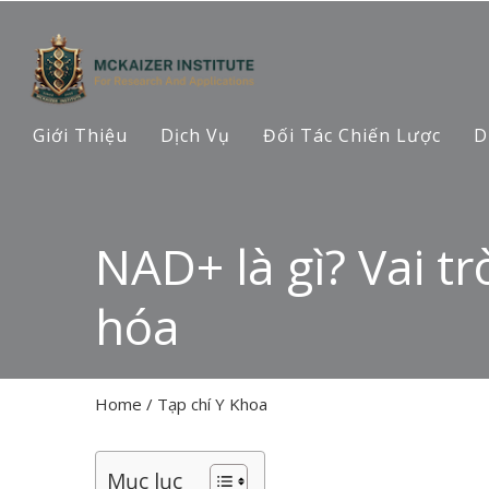
Giới Thiệu
Dịch Vụ
Đối Tác Chiến Lược
D
NAD+ là gì? Vai t
hóa
Home
/
Tạp chí Y Khoa
Mục lục