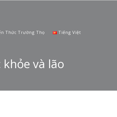
ến Thức Trường Thọ
Tiếng Việt
c khỏe và lão