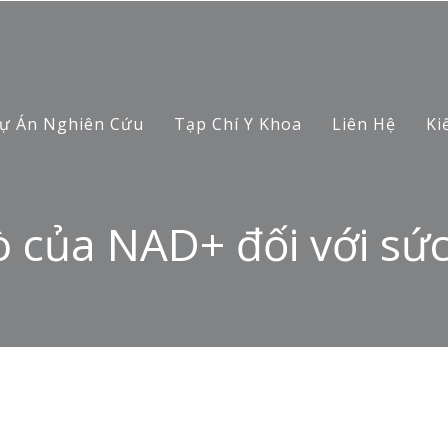
ự Án Nghiên Cứu
Tạp Chí Y Khoa
Liên Hệ
Ki
rò của NAD+ đối với sứ