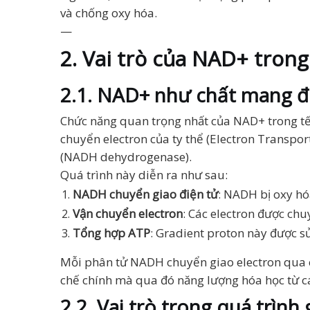
và chống oxy hóa.
—
2. Vai trò của NAD+ tron
2.1. NAD+ như chất mang đi
Chức năng quan trọng nhất của NAD+ trong tế
chuyển electron của ty thể (Electron Transpor
(NADH dehydrogenase).
Quá trình này diễn ra như sau:
NADH chuyển giao điện tử
: NADH bị oxy hóa
Vận chuyển electron
: Các electron được ch
Tổng hợp ATP
: Gradient proton này được s
Mỗi phân tử NADH chuyển giao electron qua ch
chế chính mà qua đó năng lượng hóa học từ cá
2.2. Vai trò trong quá trình 