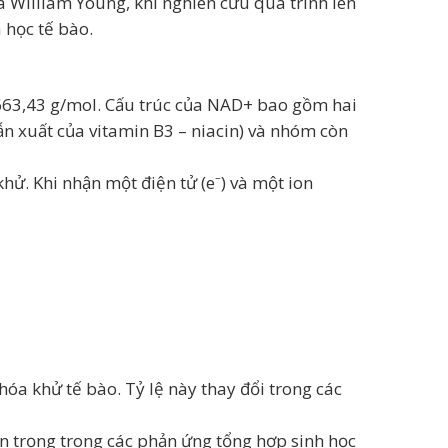
 William Young, khi nghiên cứu quá trình lên
 học tế bào.
 663,43 g/mol. Cấu trúc của NAD+ bao gồm hai
 xuất của vitamin B3 – niacin) và nhóm còn
ử. Khi nhận một điện tử (e⁻) và một ion
óa khử tế bào. Tỷ lệ này thay đổi trong các
 trọng trong các phản ứng tổng hợp sinh học