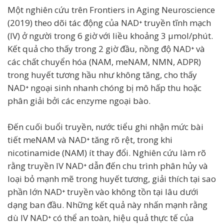
Một nghiên cứu trên Frontiers in Aging Neuroscience
(2019) theo dõi tác động của NAD⁺ truyền tĩnh mạch
(IV) ở người trong 6 giờ với liều khoảng 3 µmol/phút.
Kết quả cho thấy trong 2 giờ đầu, nồng độ NAD⁺ và
các chất chuyển hóa (NAM, meNAM, NMN, ADPR)
trong huyết tương hầu như không tăng, cho thấy
NAD⁺ ngoại sinh nhanh chóng bị mô hấp thu hoặc
phân giải bởi các enzyme ngoại bào.
Đến cuối buổi truyền, nước tiểu ghi nhận mức bài
tiết meNAM và NAD⁺ tăng rõ rệt, trong khi
nicotinamide (NAM) ít thay đổi. Nghiên cứu làm rõ
rằng truyền IV NAD⁺ dẫn đến chu trình phân hủy và
loại bỏ mạnh mẽ trong huyết tương, giải thích tại sao
phần lớn NAD⁺ truyền vào không tồn tại lâu dưới
dạng ban đầu. Những kết quả này nhấn mạnh rằng
dù IV NAD⁺ có thể an toàn, hiệu quả thực tế của