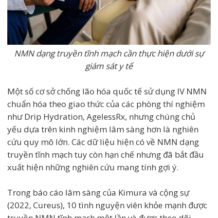
NMN dạng truyền tĩnh mạch cần thực hiện dưới sự
giám sát y tế
Một số cơ sở chống lão hóa quốc tế sử dụng IV NMN
chuẩn hóa theo giao thức của các phòng thí nghiệm
như Drip Hydration, AgelessRx, nhưng chúng chủ
yếu dựa trên kinh nghiệm lâm sàng hơn là nghiên
cứu quy mô lớn. Các dữ liệu hiện có về NMN dạng
truyền tĩnh mạch tuy còn hạn chế nhưng đã bắt đầu
xuất hiện những nghiên cứu mang tính gợi ý.
Trong báo cáo lâm sàng của Kimura và cộng sự
(2022, Cureus), 10 tình nguyện viên khỏe mạnh được
truyền NMN tĩnh mạch một lần và được theo dõi