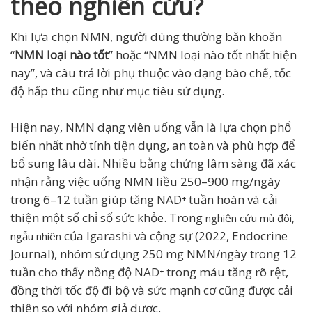
theo nghiên cứu?
Khi lựa chọn NMN, người dùng thường băn khoăn
“
NMN loại nào tốt
” hoặc “NMN loại nào tốt nhất hiện
nay”, và câu trả lời phụ thuộc vào dạng bào chế, tốc
độ hấp thu cũng như mục tiêu sử dụng.
Hiện nay, NMN dạng viên uống vẫn là lựa chọn phổ
biến nhất nhờ tính tiện dụng, an toàn và phù hợp để
bổ sung lâu dài. Nhiều bằng chứng lâm sàng đã xác
nhận rằng việc uống NMN liều 250–900 mg/ngày
trong 6–12 tuần giúp tăng NAD⁺ tuần hoàn và cải
thiện một số chỉ số sức khỏe. Trong
nghiên cứu mù đôi,
của Igarashi và cộng sự (2022, Endocrine
ngẫu nhiên
Journal), nhóm sử dụng 250 mg NMN/ngày trong 12
tuần cho thấy nồng độ NAD⁺ trong máu tăng rõ rệt,
đồng thời tốc độ đi bộ và sức mạnh cơ cũng được cải
thiện so với nhóm giả dược.