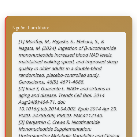
Nguồn tham khảo:
[1]
Morifuji, M., Higashi, S., Ebihara, S., &
Nagata, M. (2024). Ingestion of β-nicotinamide
mononucleotide increased blood NAD levels,
maintained walking speed, and improved sleep
quality in older adults in a double-blind
randomized, placebo-controlled study.
Geroscience, 46(5), 4671-4688.
[2]
Imai S, Guarente L. NAD+ and sirtuins in
aging and disease. Trends Cell Biol. 2014
Aug;24(8):464-71. doi:
10.1016/j.tcb.2014.04.002. Epub 2014 Apr 29.
PMID: 24786309; PMCID: PMC4112140.
[3]
Benjamin C, Crews R. Nicotinamide
Mononucleotide Supplementation:
Understanding Metabolic Variability and Clinical