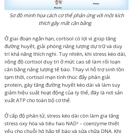
Sơ đồ minh họa cách cơ thể phản ứng với một kích
thích gây mất cân bằng
Ở giai đoạn ngắn hạn, cortisol có lợi vì giúp tăng
đường huyết, giải phóng năng lượng dự trữ và duy
trì khả năng thích nghi. Tuy nhiên, khi stress kéo dài,
nồng độ cortisol duy trì ở mức cao sẽ làm rối loạn
cân bằng năng lượng tế bào. Thay vì hỗ trợ sinh tồn
tạm thời, cortisol mạn tính thúc đẩy phân giải
protein, gây tăng đường huyết kéo dài và làm suy
giảm hiệu suất hoạt động của ty thể, đây là nơi sản
xuất ATP cho toàn bộ cơ thể.
Ở cấp độ phân tử, stress kéo dài còn làm gia tăng
stress oxy hóa và tiêu hao NAD⁺ – coenzyme thiết
yếu cho chuỗi hô hấp tế bào và sửa chữa DNA. Khi