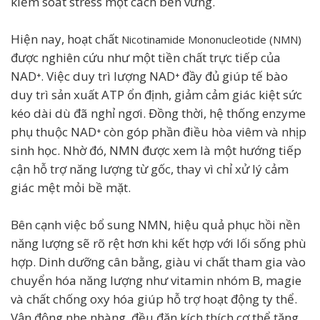
kiểm soát stress một cách bền vững.
Hiện nay, hoạt chất
Nicotinamide Mononucleotide (NMN)
được nghiên cứu như một tiền chất trực tiếp của
NAD⁺. Việc duy trì lượng NAD⁺ đầy đủ giúp tế bào
duy trì sản xuất ATP ổn định, giảm cảm giác kiệt sức
kéo dài dù đã nghỉ ngơi. Đồng thời, hệ thống enzyme
phụ thuộc NAD⁺ còn góp phần điều hòa viêm và nhịp
sinh học. Nhờ đó, NMN được xem là một hướng tiếp
cận hỗ trợ năng lượng từ gốc, thay vì chỉ xử lý cảm
giác mệt mỏi bề mặt.
Bên cạnh việc bổ sung NMN, hiệu quả phục hồi nền
năng lượng sẽ rõ rệt hơn khi kết hợp với lối sống phù
hợp. Dinh dưỡng cân bằng, giàu vi chất tham gia vào
chuyển hóa năng lượng như vitamin nhóm B, magie
và chất chống oxy hóa giúp hỗ trợ hoạt động ty thể.
Vận động nhẹ nhàng, đều đặn kích thích cơ thể tăng