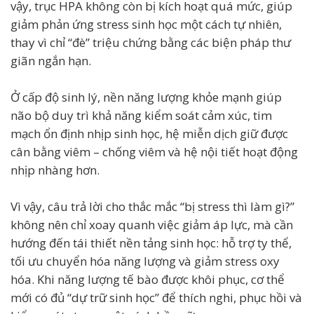
vậy, trục HPA không còn bị kích hoạt quá mức, giúp
giảm phản ứng stress sinh học một cách tự nhiên,
thay vì chỉ “đè” triệu chứng bằng các biện pháp thư
giãn ngắn hạn.
Ở cấp độ sinh lý, nền năng lượng khỏe mạnh giúp
não bộ duy trì khả năng kiểm soát cảm xúc, tim
mạch ổn định nhịp sinh học, hệ miễn dịch giữ được
cân bằng viêm – chống viêm và hệ nội tiết hoạt động
nhịp nhàng hơn.
Vì vậy, câu trả lời cho thắc mắc “bị stress thì làm gì?”
không nên chỉ xoay quanh việc giảm áp lực, mà cần
hướng đến tái thiết nền tảng sinh học: hỗ trợ ty thể,
tối ưu chuyển hóa năng lượng và giảm stress oxy
hóa. Khi năng lượng tế bào được khôi phục, cơ thể
mới có đủ “dự trữ sinh học” để thích nghi, phục hồi và