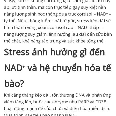
Vì vậy, stress
không chỉ dừng lại ở cảm giác lo âu hay
áp lực tinh thần, mà còn trực tiếp gây suy kiệt nền
năng lượng sinh học thông qua trục cortisol – NAD⁺ –
ty thể. Nếu không kiểm soát từ gốc, stress kéo dài sẽ
hình thành vòng xoắn: cortisol cao – NAD⁺ thấp –
năng lượng suy giảm, ảnh hưởng lâu dài đến sức bền
thể chất, khả năng tập trung và sức khỏe tổng thể.
Stress ảnh hưởng gì đến
NAD⁺ và hệ chuyển hóa tế
bào?
Khi căng thẳng kéo dài, tổn thương DNA và phản ứng
viêm tăng lên, buộc các enzyme như PARP và CD38
hoạt động mạnh để sửa chữa và điều hòa miễn dịch.
Quá trình này tiêu hao nhanh NAD⁺.