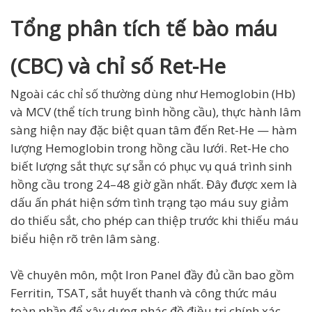
Tổng phân tích tế bào máu
(CBC) và chỉ số Ret-He
Ngoài các chỉ số thường dùng như Hemoglobin (Hb)
và MCV (thể tích trung bình hồng cầu), thực hành lâm
sàng hiện nay đặc biệt quan tâm đến Ret-He — hàm
lượng Hemoglobin trong hồng cầu lưới. Ret-He cho
biết lượng sắt thực sự sẵn có phục vụ quá trình sinh
hồng cầu trong 24–48 giờ gần nhất. Đây được xem là
dấu ấn phát hiện sớm tình trạng tạo máu suy giảm
do thiếu sắt, cho phép can thiệp trước khi thiếu máu
biểu hiện rõ trên lâm sàng.
Về chuyên môn, một Iron Panel đầy đủ cần bao gồm
Ferritin, TSAT, sắt huyết thanh và công thức máu
toàn phần để xây dựng phác đồ điều trị chính xác.