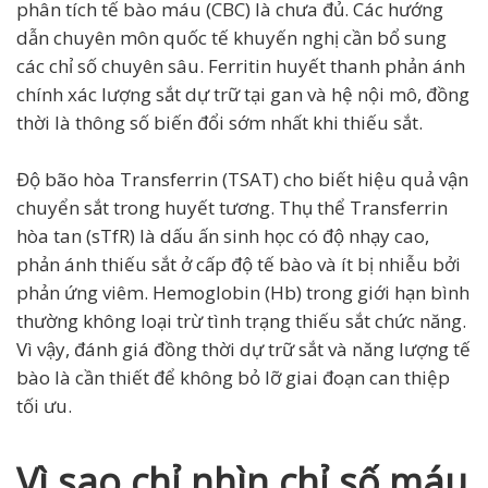
phân tích tế bào máu (CBC) là chưa đủ. Các hướng
dẫn chuyên môn quốc tế khuyến nghị cần bổ sung
các chỉ số chuyên sâu. Ferritin huyết thanh phản ánh
chính xác lượng sắt dự trữ tại gan và hệ nội mô, đồng
thời là thông số biến đổi sớm nhất khi thiếu sắt.
Độ bão hòa Transferrin (TSAT) cho biết hiệu quả vận
chuyển sắt trong huyết tương. Thụ thể Transferrin
hòa tan (sTfR) là dấu ấn sinh học có độ nhạy cao,
phản ánh thiếu sắt ở cấp độ tế bào và ít bị nhiễu bởi
phản ứng viêm. Hemoglobin (Hb) trong giới hạn bình
thường không loại trừ tình trạng thiếu sắt chức năng.
Vì vậy, đánh giá đồng thời dự trữ sắt và năng lượng tế
bào là cần thiết để không bỏ lỡ giai đoạn can thiệp
tối ưu.
Vì sao chỉ nhìn chỉ số máu