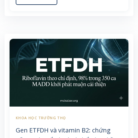
chứng, và những vi chất cần để ý khi phải ức chế
acid dạ dày lâu dài.
Gen ETFDH và vitamin B2: chứng