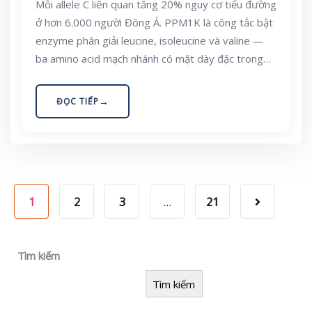
Mỗi allele C liên quan tăng 20% nguy cơ tiểu đường
ở hơn 6.000 người Đông Á. PPM1K là công tắc bật
enzyme phân giải leucine, isoleucine và valine —
ba amino acid mạch nhánh có mặt dày đặc trong
thịt heo, cá, trứng và đậu phụ của bữa cơm Việt.
Bài viết giải thích vì sao bằng chứng lại chỉ về phía
ĐỌC TIẾP
chất béo và cân nặng chứ không phải về lượng
đạm, và điều đó thay đổi gì trong bữa ăn hằng
ngày.
1
2
3
…
21
Tìm kiếm
Tìm kiếm