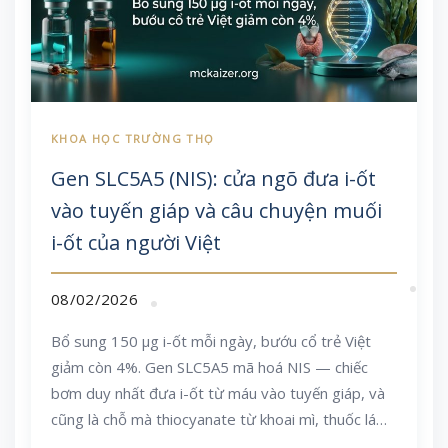
Gen SLC5A5 (NIS): cửa ngõ đưa i-ốt
vào tuyến giáp và câu chuyện muối
i-ốt của người Việt
08/02/2026
Bổ sung 150 µg i-ốt mỗi ngày, bướu cổ trẻ Việt
giảm còn 4%. Gen SLC5A5 mã hoá NIS — chiếc
bơm duy nhất đưa i-ốt từ máu vào tuyến giáp, và
cũng là chỗ mà thiocyanate từ khoai mì, thuốc lá
hay nitrat trong nước giếng chen vào tranh chỗ.