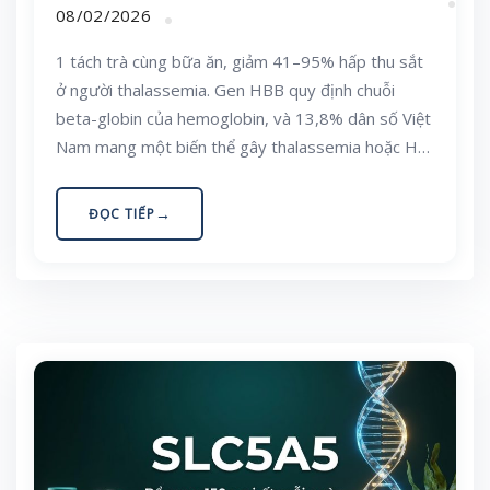
08/02/2026
1 tách trà cùng bữa ăn, giảm 41–95% hấp thu sắt
ở người thalassemia. Gen HBB quy định chuỗi
beta-globin của hemoglobin, và 13,8% dân số Việt
Nam mang một biến thể gây thalassemia hoặc Hb
E — con số cao vào loại nhất thế giới. Bài viết giải
thích vì sao cùng một kết quả “thiếu máu hồng cầu
ĐỌC TIẾP
nhỏ” lại dẫn tới hai lời khuyên dinh dưỡng trái
ngược nhau, và làm thế nào để biết mình thuộc
nhóm nào trước khi động tới viên sắt.