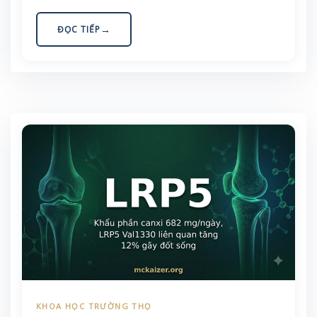
mạnh nhất từng tìm được cho chức năng thận. Điều
bất ngờ: allele “nguy cơ” ở đây lại là allele phổ biến,
ĐỌC TIẾP
nghĩa là phần lớn chúng ta đều có sẵn một quả
thận giữ muối hơi “chặt tay”. Bài viết giải thích cơ
chế NKCC2, bằng chứng từ Nat Genet – Nat Med
– JASN, và một kế hoạch giảm muối rất cụ thể cho
mâm cơm Việt.