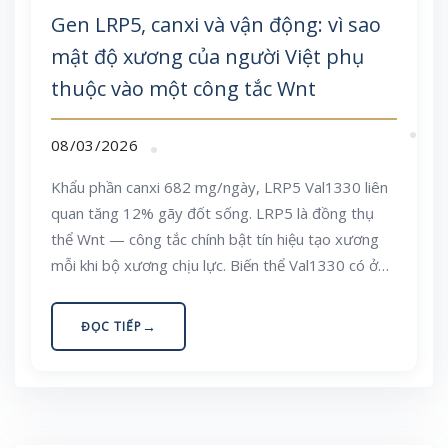
Gen LRP5, canxi và vận động: vì sao
mật độ xương của người Việt phụ
thuộc vào một công tắc Wnt
08/03/2026
Khẩu phần canxi 682 mg/ngày, LRP5 Val1330 liên
quan tăng 12% gãy đốt sống. LRP5 là đồng thụ
thể Wnt — công tắc chính bật tín hiệu tạo xương
mỗi khi bộ xương chịu lực. Biến thể Val1330 có ở
khoảng 20% người Kinh, cao hơn người châu Âu, và
làm giảm hoạt tính Wnt; bài viết giải thích cơ chế,
ĐỌC TIẾP
bằng chứng, và kế hoạch canxi – vitamin D – vận
động chịu lực cụ thể cho bữa ăn Việt.