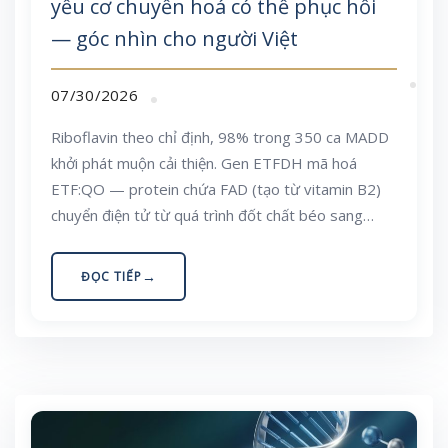
yếu cơ chuyển hoá có thể phục hồi
— góc nhìn cho người Việt
07/30/2026
Riboflavin theo chỉ định, 98% trong 350 ca MADD
khởi phát muộn cải thiện. Gen ETFDH mã hoá
ETF:QO — protein chứa FAD (tạo từ vitamin B2)
chuyển điện tử từ quá trình đốt chất béo sang
coenzyme Q10. Bài viết giải thích cơ chế, biến thể
c.250G>A đặc trưng Đông Á, dấu hiệu cần đi khám
ĐỌC TIẾP
và cách giữ nền riboflavin trong bữa ăn Việt.