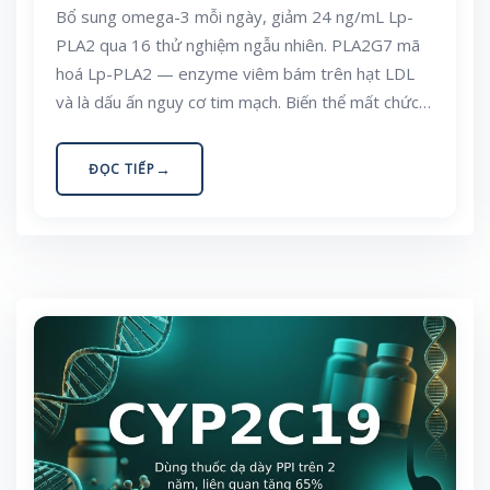
Bổ sung omega-3 mỗi ngày, giảm 24 ng/mL Lp-
PLA2 qua 16 thử nghiệm ngẫu nhiên. PLA2G7 mã
hoá Lp-PLA2 — enzyme viêm bám trên hạt LDL
và là dấu ấn nguy cơ tim mạch. Biến thể mất chức
năng V279F gần như chỉ có ở người Đông Á, với
khoảng 11% người Trung Quốc mang ít nhất một
ĐỌC TIẾP
bản sao. Bài viết giải thích cơ chế, đối chiếu các
bằng chứng trái chiều và rút ra điều thực sự hữu
ích cho bữa ăn người Việt.