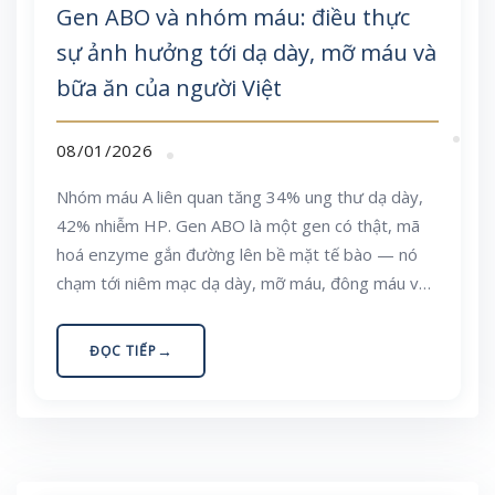
Gen ABO và nhóm máu: điều thực
sự ảnh hưởng tới dạ dày, mỡ máu và
bữa ăn của người Việt
08/01/2026
Nhóm máu A liên quan tăng 34% ung thư dạ dày,
42% nhiễm HP. Gen ABO là một gen có thật, mã
hoá enzyme gắn đường lên bề mặt tế bào — nó
chạm tới niêm mạc dạ dày, mỡ máu, đông máu và
hệ vi sinh đường ruột. Nhưng bằng chứng lại bác
bỏ trào lưu “ăn theo nhóm máu”: lợi ích của thực
ĐỌC TIẾP
đơn đến từ nội dung món ăn, không từ nhóm máu
của bạn.