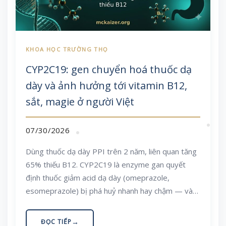
CYP2C19: gen chuyển hoá thuốc dạ
dày và ảnh hưởng tới vitamin B12,
sắt, magie ở người Việt
07/30/2026
Dùng thuốc dạ dày PPI trên 2 năm, liên quan tăng
65% thiếu B12. CYP2C19 là enzyme gan quyết
định thuốc giảm acid dạ dày (omeprazole,
esomeprazole) bị phá huỷ nhanh hay chậm — và
khoảng một nửa người Đông Á mang biến thể làm
enzyme này yếu đi. Bài viết giải thích cơ chế, bằng
ĐỌC TIẾP