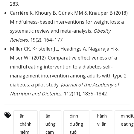
283.
Carrière K, Khoury B, Günak MM & Knäuper B (2018).
Mindfulness-based interventions for weight loss: a
systematic review and meta-analysis.
Obesity
Reviews
, 19(2), 164–177.
Miller CK, Kristeller JL, Headings A, Nagaraja H &
Miser WF (2012). Comparative effectiveness of a
mindful eating intervention to a diabetes self-
management intervention among adults with type 2
diabetes: a pilot study.
Journal of the Academy of
Nutrition and Dietetics
, 112(11), 1835–1842.
ăn
ăn
dinh
hành
mindfu
chánh
uống
dưỡng
vi ăn
eating
niệm
cảm
tuổi