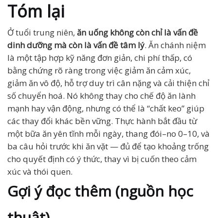
Tóm lại
Ở tuổi trung niên,
ăn uống không còn chỉ là vấn đề
dinh dưỡng mà còn là vấn đề tâm lý
. Ăn chánh niệm
là một tập hợp kỹ năng đơn giản, chi phí thấp, có
bằng chứng rõ ràng trong việc giảm ăn cảm xúc,
giảm ăn vô độ, hỗ trợ duy trì cân nặng và cải thiện chỉ
số chuyển hoá. Nó không thay cho chế độ ăn lành
mạnh hay vận động, nhưng có thể là “chất keo” giúp
các thay đổi khác bền vững. Thực hành bắt đầu từ
một bữa ăn yên tĩnh mỗi ngày, thang đói–no 0–10, và
ba câu hỏi trước khi ăn vặt — đủ để tạo khoảng trống
cho quyết định có ý thức, thay vì bị cuốn theo cảm
xúc và thói quen.
Gợi ý đọc thêm (nguồn học
thuật)