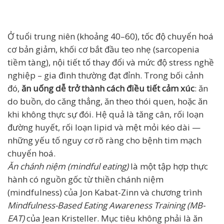
Ở tuổi trung niên (khoảng 40–60), tốc độ chuyển hoá
cơ bản giảm, khối cơ bắt đầu teo nhẹ (sarcopenia
tiềm tàng), nội tiết tố thay đổi và mức độ stress nghề
nghiệp – gia đình thường đạt đỉnh. Trong bối cảnh
đó,
ăn uống dễ trở thành cách điều tiết cảm xúc
: ăn
do buồn, do căng thẳng, ăn theo thói quen, hoặc ăn
khi không thực sự đói. Hệ quả là tăng cân, rối loạn
đường huyết, rối loạn lipid và mệt mỏi kéo dài —
những yếu tố nguy cơ rõ ràng cho bệnh tim mạch
chuyển hoá.
Ăn chánh niệm (mindful eating)
là một tập hợp thực
hành có nguồn gốc từ thiền chánh niệm
(mindfulness) của Jon Kabat-Zinn và chương trình
Mindfulness-Based Eating Awareness Training (MB-
EAT)
của Jean Kristeller. Mục tiêu không phải là ăn