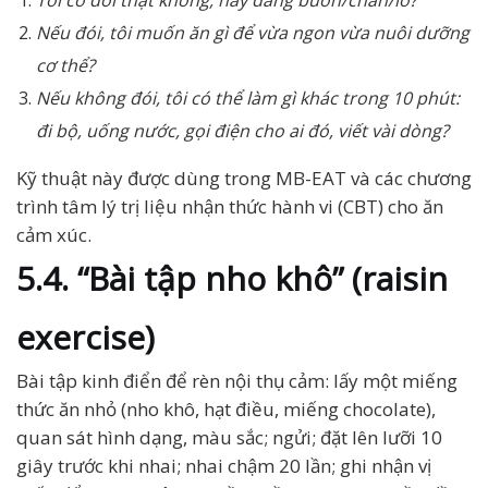
Tôi có đói thật không, hay đang buồn/chán/lo?
Nếu đói, tôi muốn ăn gì để vừa ngon vừa nuôi dưỡng
cơ thể?
Nếu không đói, tôi có thể làm gì khác trong 10 phút:
đi bộ, uống nước, gọi điện cho ai đó, viết vài dòng?
Kỹ thuật này được dùng trong MB-EAT và các chương
trình tâm lý trị liệu nhận thức hành vi (CBT) cho ăn
cảm xúc.
5.4. “Bài tập nho khô” (raisin
exercise)
Bài tập kinh điển để rèn nội thụ cảm: lấy một miếng
thức ăn nhỏ (nho khô, hạt điều, miếng chocolate),
quan sát hình dạng, màu sắc; ngửi; đặt lên lưỡi 10
giây trước khi nhai; nhai chậm 20 lần; ghi nhận vị