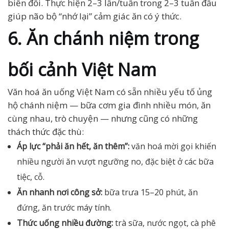
biến đổi. Thực hiện 2–3 lần/tuần trong 2–3 tuần đầu
giúp não bộ “nhớ lại” cảm giác ăn có ý thức.
6. Ăn chánh niệm trong
bối cảnh Việt Nam
Văn hoá ăn uống Việt Nam có sẵn nhiều yếu tố ủng
hộ chánh niệm — bữa cơm gia đình nhiều món, ăn
cùng nhau, trò chuyện — nhưng cũng có những
thách thức đặc thù:
Áp lực “phải ăn hết, ăn thêm”:
văn hoá mời gọi khiến
nhiều người ăn vượt ngưỡng no, đặc biệt ở các bữa
tiệc, cỗ.
Ăn nhanh nơi công sở:
bữa trưa 15–20 phút, ăn
đứng, ăn trước máy tính.
Thức uống nhiều đường:
trà sữa, nước ngọt, cà phê