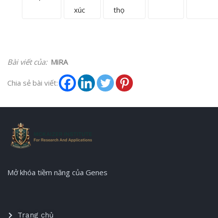
xúc
thọ
Bài viết của:
MiRA
Chia sẻ bài viết:
Mở khóa tiềm năng của Genes
Trang chủ