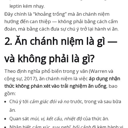
leptin kém nhạy.
Đây chính là “khoảng trống” mà ăn chánh niệm
hướng đến can thiệp — không phải bằng cách cấm
đoán, mà bằng cách đưa sự chú ý trở lại hành vi ăn.
2. Ăn chánh niệm là gì —
và không phải là gì?
Theo định nghĩa phổ biến trong y văn (Warren và
cộng sự, 2017), ăn chánh niệm là việc
áp dụng nhận
thức không phán xét vào trải nghiệm ăn uống
, bao
gồm:
Chú ý tới
cảm giác đói và no
trước, trong và sau bữa
ăn.
Quan sát
mùi, vị, kết cấu, nhiệt độ
của thức ăn.
Nhận biết
cảm xúc, suy nghĩ, bối cảnh
đi kèm hành vi