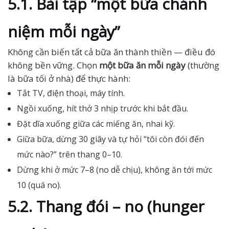
5.1. Bài tập “một bữa chánh
niệm mỗi ngày”
Không cần biến tất cả bữa ăn thành thiền — điều đó
không bền vững. Chọn
một bữa ăn mỗi ngày
(thường
là bữa tối ở nhà) để thực hành:
Tắt TV, điện thoại, máy tính.
Ngồi xuống, hít thở 3 nhịp trước khi bắt đầu.
Đặt dĩa xuống giữa các miếng ăn, nhai kỹ.
Giữa bữa, dừng 30 giây và tự hỏi “tôi còn đói đến
mức nào?” trên thang 0–10.
Dừng khi ở mức 7–8 (no dễ chịu), không ăn tới mức
10 (quá no).
5.2. Thang đói – no (hunger