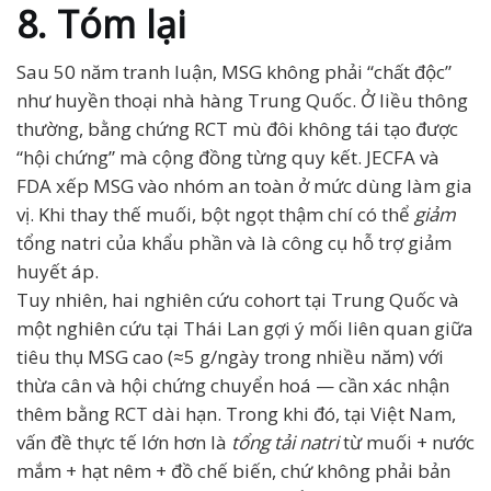
8. Tóm lại
Sau 50 năm tranh luận, MSG không phải “chất độc”
như huyền thoại nhà hàng Trung Quốc. Ở liều thông
thường, bằng chứng RCT mù đôi không tái tạo được
“hội chứng” mà cộng đồng từng quy kết. JECFA và
FDA xếp MSG vào nhóm an toàn ở mức dùng làm gia
vị. Khi thay thế muối, bột ngọt thậm chí có thể
giảm
tổng natri của khẩu phần và là công cụ hỗ trợ giảm
huyết áp.
Tuy nhiên, hai nghiên cứu cohort tại Trung Quốc và
một nghiên cứu tại Thái Lan gợi ý mối liên quan giữa
tiêu thụ MSG cao (≈5 g/ngày trong nhiều năm) với
thừa cân và hội chứng chuyển hoá — cần xác nhận
thêm bằng RCT dài hạn. Trong khi đó, tại Việt Nam,
vấn đề thực tế lớn hơn là
tổng tải natri
từ muối + nước
mắm + hạt nêm + đồ chế biến, chứ không phải bản