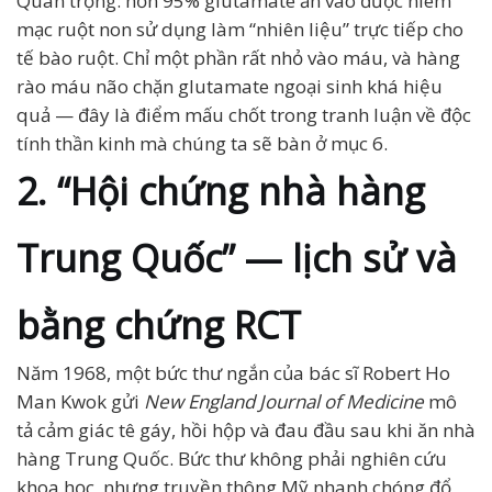
Quan trọng: hơn 95% glutamate ăn vào được niêm
mạc ruột non sử dụng làm “nhiên liệu” trực tiếp cho
tế bào ruột. Chỉ một phần rất nhỏ vào máu, và hàng
rào máu não chặn glutamate ngoại sinh khá hiệu
quả — đây là điểm mấu chốt trong tranh luận về độc
tính thần kinh mà chúng ta sẽ bàn ở mục 6.
2. “Hội chứng nhà hàng
Trung Quốc” — lịch sử và
bằng chứng RCT
Năm 1968, một bức thư ngắn của bác sĩ Robert Ho
Man Kwok gửi
New England Journal of Medicine
mô
tả cảm giác tê gáy, hồi hộp và đau đầu sau khi ăn nhà
hàng Trung Quốc. Bức thư không phải nghiên cứu
khoa học, nhưng truyền thông Mỹ nhanh chóng đổ