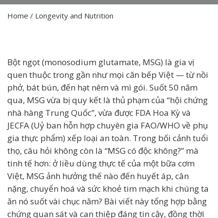
Home
/
Longevity and Nutrition
Bột ngọt (monosodium glutamate, MSG) là gia vị
quen thuộc trong gần như mọi căn bếp Việt — từ nồi
phở, bát bún, đến hạt nêm và mì gói. Suốt 50 năm
qua, MSG vừa bị quy kết là thủ phạm của “hội chứng
nhà hàng Trung Quốc”, vừa được FDA Hoa Kỳ và
JECFA (Uỷ ban hỗn hợp chuyên gia FAO/WHO về phụ
gia thực phẩm) xếp loại an toàn. Trong bối cảnh tuổi
thọ, câu hỏi không còn là “MSG có độc không?” mà
tinh tế hơn: ở liều dùng thực tế của một bữa cơm
Việt, MSG ảnh hưởng thế nào đến huyết áp, cân
nặng, chuyển hoá và sức khoẻ tim mạch khi chúng ta
ăn nó suốt vài chục năm? Bài viết này tổng hợp bằng
chứng quan sát và can thiệp đáng tin cậy, đồng thời