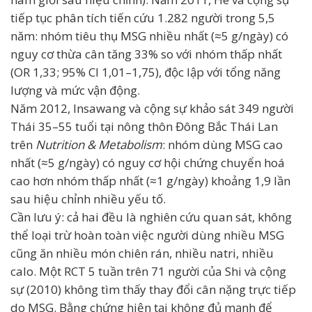
tiếp tục phân tích tiến cứu 1.282 người trong 5,5
năm: nhóm tiêu thụ MSG nhiều nhất (≈5 g/ngày) có
nguy cơ thừa cân tăng 33% so với nhóm thấp nhất
(OR 1,33; 95% CI 1,01–1,75), độc lập với tổng năng
lượng và mức vận động.
Năm 2012, Insawang và cộng sự khảo sát 349 người
Thái 35–55 tuổi tại nông thôn Đông Bắc Thái Lan
trên
Nutrition & Metabolism
: nhóm dùng MSG cao
nhất (≈5 g/ngày) có nguy cơ hội chứng chuyển hoá
cao hơn nhóm thấp nhất (≈1 g/ngày) khoảng 1,9 lần
sau hiệu chỉnh nhiều yếu tố.
Cần lưu ý: cả hai đều là nghiên cứu quan sát, không
thể loại trừ hoàn toàn việc người dùng nhiều MSG
cũng ăn nhiều món chiên rán, nhiều natri, nhiều
calo. Một RCT 5 tuần trên 71 người của Shi và cộng
sự (2010) không tìm thấy thay đổi cân nặng trực tiếp
do MSG. Bằng chứng hiện tại không đủ mạnh để