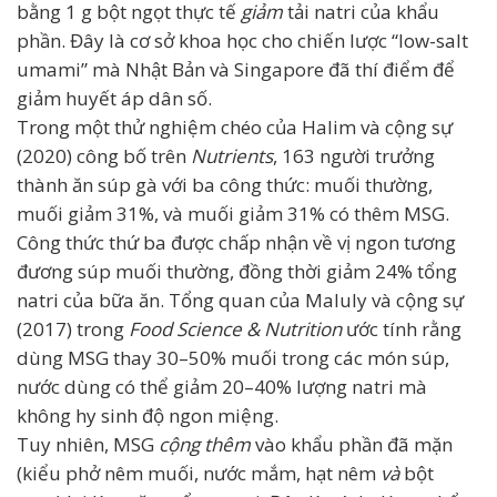
bằng 1 g bột ngọt thực tế
giảm
tải natri của khẩu
phần. Đây là cơ sở khoa học cho chiến lược “low-salt
umami” mà Nhật Bản và Singapore đã thí điểm để
giảm huyết áp dân số.
Trong một thử nghiệm chéo của Halim và cộng sự
(2020) công bố trên
Nutrients
, 163 người trưởng
thành ăn súp gà với ba công thức: muối thường,
muối giảm 31%, và muối giảm 31% có thêm MSG.
Công thức thứ ba được chấp nhận về vị ngon tương
đương súp muối thường, đồng thời giảm 24% tổng
natri của bữa ăn. Tổng quan của Maluly và cộng sự
(2017) trong
Food Science & Nutrition
ước tính rằng
dùng MSG thay 30–50% muối trong các món súp,
nước dùng có thể giảm 20–40% lượng natri mà
không hy sinh độ ngon miệng.
Tuy nhiên, MSG
cộng thêm
vào khẩu phần đã mặn
(kiểu phở nêm muối, nước mắm, hạt nêm
và
bột