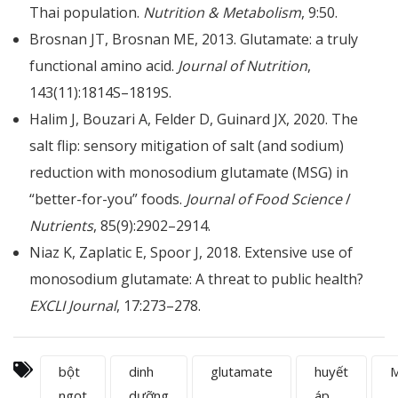
Thai population.
Nutrition & Metabolism
, 9:50.
Brosnan JT, Brosnan ME, 2013. Glutamate: a truly
functional amino acid.
Journal of Nutrition
,
143(11):1814S–1819S.
Halim J, Bouzari A, Felder D, Guinard JX, 2020. The
salt flip: sensory mitigation of salt (and sodium)
reduction with monosodium glutamate (MSG) in
“better-for-you” foods.
Journal of Food Science
/
Nutrients
, 85(9):2902–2914.
Niaz K, Zaplatic E, Spoor J, 2018. Extensive use of
monosodium glutamate: A threat to public health?
EXCLI Journal
, 17:273–278.
bột
dinh
glutamate
huyết
ngọt
dưỡng
áp