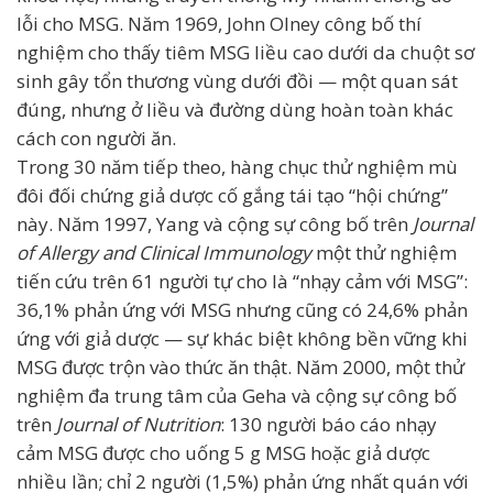
lỗi cho MSG. Năm 1969, John Olney công bố thí
nghiệm cho thấy tiêm MSG liều cao dưới da chuột sơ
sinh gây tổn thương vùng dưới đồi — một quan sát
đúng, nhưng ở liều và đường dùng hoàn toàn khác
cách con người ăn.
Trong 30 năm tiếp theo, hàng chục thử nghiệm mù
đôi đối chứng giả dược cố gắng tái tạo “hội chứng”
này. Năm 1997, Yang và cộng sự công bố trên
Journal
of Allergy and Clinical Immunology
một thử nghiệm
tiến cứu trên 61 người tự cho là “nhạy cảm với MSG”:
36,1% phản ứng với MSG nhưng cũng có 24,6% phản
ứng với giả dược — sự khác biệt không bền vững khi
MSG được trộn vào thức ăn thật. Năm 2000, một thử
nghiệm đa trung tâm của Geha và cộng sự công bố
trên
Journal of Nutrition
: 130 người báo cáo nhạy
cảm MSG được cho uống 5 g MSG hoặc giả dược
nhiều lần; chỉ 2 người (1,5%) phản ứng nhất quán với