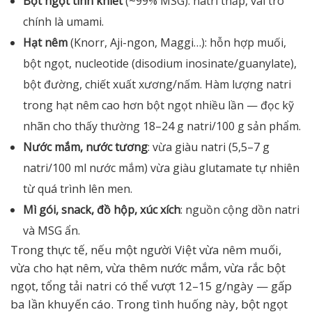
Bột ngọt tinh khiết
(~99% MSG): natri thấp, vai trò
chính là umami.
Hạt nêm
(Knorr, Aji-ngon, Maggi…): hỗn hợp muối,
bột ngọt, nucleotide (disodium inosinate/guanylate),
bột đường, chiết xuất xương/nấm. Hàm lượng natri
trong hạt nêm cao hơn bột ngọt nhiều lần — đọc kỹ
nhãn cho thấy thường 18–24 g natri/100 g sản phẩm.
Nước mắm, nước tương
: vừa giàu natri (5,5–7 g
natri/100 ml nước mắm) vừa giàu glutamate tự nhiên
từ quá trình lên men.
Mì gói, snack, đồ hộp, xúc xích
: nguồn cộng dồn natri
và MSG ẩn.
Trong thực tế, nếu một người Việt vừa nêm muối,
vừa cho hạt nêm, vừa thêm nước mắm, vừa rắc bột
ngọt, tổng tải natri có thể vượt 12–15 g/ngày — gấp
ba lần khuyến cáo. Trong tình huống này, bột ngọt