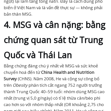
ngọt) lại làm tăng tổng natri. Đây là cách dùng phổ
biến ở Việt Nam và là vấn đề thực sự — không phải
bản thân MSG.
4. MSG và cân nặng: bằng
chứng quan sát từ Trung
Quốc và Thái Lan
Bằng chứng đáng chú ý nhất về MSG và sức khoẻ
chuyển hoá đến từ
China Health and Nutrition
Survey
(CHNS). Năm 2008, He và cộng sự công bố
trên
Obesity
phân tích cắt ngang 752 người trưởng
thành Trung Quốc 40–59 tuổi: nhóm dùng MSG cao
nhất (trung vị 5,0 g/ngày) có tỉ lệ thừa cân/béo phì
cao hơn so với nhóm thấp nhất (OR khoảng 2,75 cho
nam giới sau hiệu chỉnh). Năm 2011, He và cộng sự