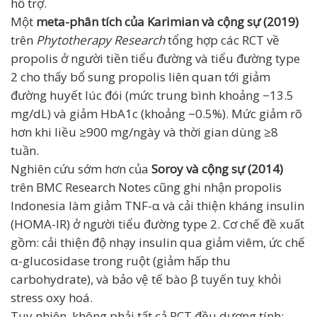
hỗ trợ.
Một
meta-phân tích của Karimian và cộng sự (2019)
trên
Phytotherapy Research
tổng hợp các RCT về
propolis ở người tiền tiểu đường và tiểu đường type
2 cho thấy bổ sung propolis liên quan tới giảm
đường huyết lúc đói (mức trung bình khoảng −13.5
mg/dL) và giảm HbA1c (khoảng −0.5%). Mức giảm rõ
hơn khi liều ≥900 mg/ngày và thời gian dùng ≥8
tuần.
Nghiên cứu sớm hơn của
Soroy và cộng sự (2014)
trên BMC Research Notes cũng ghi nhận propolis
Indonesia làm giảm TNF-α và cải thiện kháng insulin
(HOMA-IR) ở người tiểu đường type 2. Cơ chế đề xuất
gồm: cải thiện độ nhạy insulin qua giảm viêm, ức chế
α-glucosidase trong ruột (giảm hấp thu
carbohydrate), và bảo vệ tế bào β tuyến tuỵ khỏi
stress oxy hoá.
Tuy nhiên, không phải tất cả RCT đều dương tính: