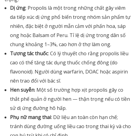
Dị ứng
: Propolis là một trong những chất gây viêm
da tiếp xúc dị ứng phổ biến trong nhóm sản phẩm tự
nhiên, đặc biệt ở người mẫn cảm với phấn hoa, sáp
ong hoặc Balsam of Peru. Tỉ lệ dị ứng trong dân số
chung khoảng 1–3%, cao hơn ở thợ làm ong.
Tương tác thuốc
: Có lý thuyết cho rằng propolis liều
cao có thể tăng tác dụng thuốc chống đông (do
flavonoid). Người dùng warfarin, DOAC hoặc aspirin
nên trao đổi với bác sĩ.
Hen suyễn
: Một số trường hợp xịt propolis gây co
thắt phế quản ở người hen — thận trọng nếu có tiền
sử dị ứng đường hô hấp.
Phụ nữ mang thai
: Dữ liệu an toàn còn hạn chế;
tránh dùng đường uống liều cao trong thai kỳ và cho
con bú trừ khi có chỉ định.