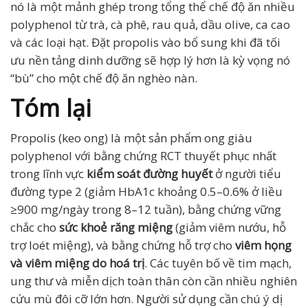
nó là một mảnh ghép trong tổng thể chế độ ăn nhiều
polyphenol từ trà, cà phê, rau quả, dầu olive, ca cao
và các loại hạt. Đặt propolis vào bổ sung khi đã tối
ưu nền tảng dinh dưỡng sẽ hợp lý hơn là kỳ vọng nó
“bù” cho một chế độ ăn nghèo nàn.
Tóm lại
Propolis (keo ong) là một sản phẩm ong giàu
polyphenol với bằng chứng RCT thuyết phục nhất
trong lĩnh vực
kiểm soát đường huyết
ở người tiểu
đường type 2 (giảm HbA1c khoảng 0.5–0.6% ở liều
≥900 mg/ngày trong 8–12 tuần), bằng chứng vững
chắc cho
sức khoẻ răng miệng
(giảm viêm nướu, hỗ
trợ loét miệng), và bằng chứng hỗ trợ cho
viêm họng
và viêm miệng do hoá trị
. Các tuyên bố về tim mạch,
ung thư và miễn dịch toàn thân còn cần nhiều nghiên
cứu mù đôi cỡ lớn hơn. Người sử dụng cần chú ý dị