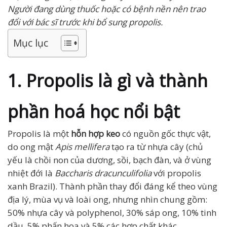
Người đang dùng thuốc hoặc có bệnh nền nên trao
đổi với bác sĩ trước khi bổ sung propolis.
Mục lục
1. Propolis là gì và thành
phần hoá học nổi bật
Propolis là một
hỗn hợp keo
có nguồn gốc thực vật,
do ong mật
Apis mellifera
tạo ra từ nhựa cây (chủ
yếu là chồi non của dương, sồi, bạch đàn, và ở vùng
nhiệt đới là
Baccharis dracunculifolia
với propolis
xanh Brazil). Thành phần thay đổi đáng kể theo vùng
địa lý, mùa vụ và loài ong, nhưng nhìn chung gồm:
50% nhựa cây và polyphenol, 30% sáp ong, 10% tinh
dầu, 5% phấn hoa và 5% các hợp chất khác.