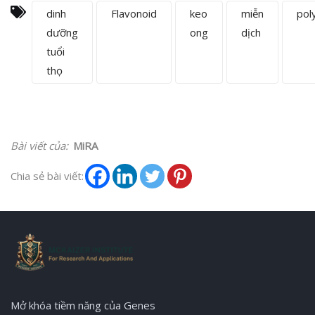
dinh
Flavonoid
keo
miễn
pol
dưỡng
ong
dịch
tuổi
thọ
Bài viết của:
MiRA
Chia sẻ bài viết:
Mở khóa tiềm năng của Genes