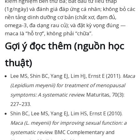
kiểm nghiệm bên thứ ba; bắt đầu từ liều thấp
(1g/ngày) và đánh giá đáp ứng cá nhân; không bỏ các
nền tảng dinh dưỡng cơ bản (chất xơ, đạm đủ,
omega-3, đa dạng rau củ); và đặt kỳ vọng đúng —
maca là “hỗ trợ”, không phải “chữa”.
Gợi ý đọc thêm (nguồn học
thuật)
Lee MS, Shin BC, Yang EJ, Lim HJ, Ernst E (2011).
Maca
(Lepidium meyenii) for treatment of menopausal
symptoms: A systematic review
. Maturitas, 70(3):
227–233.
Shin BC, Lee MS, Yang EJ, Lim HS, Ernst E (2010).
Maca (L. meyenii) for improving sexual function: a
systematic review
. BMC Complementary and