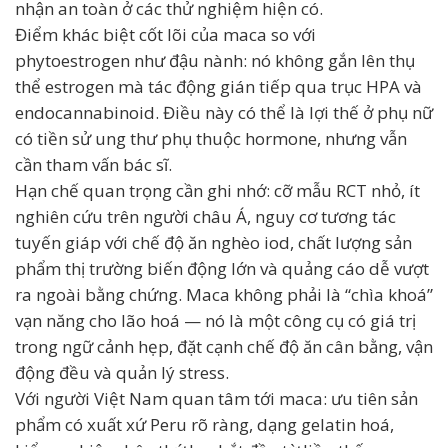
nhận an toàn ở các thử nghiệm hiện có.
Điểm khác biệt cốt lõi của maca so với
phytoestrogen như đậu nành: nó không gắn lên thụ
thể estrogen mà tác động gián tiếp qua trục HPA và
endocannabinoid. Điều này có thể là lợi thế ở phụ nữ
có tiền sử ung thư phụ thuộc hormone, nhưng vẫn
cần tham vấn bác sĩ.
Hạn chế quan trọng cần ghi nhớ: cỡ mẫu RCT nhỏ, ít
nghiên cứu trên người châu Á, nguy cơ tương tác
tuyến giáp với chế độ ăn nghèo iod, chất lượng sản
phẩm thị trường biến động lớn và quảng cáo dễ vượt
ra ngoài bằng chứng. Maca không phải là “chìa khoá”
vạn năng cho lão hoá — nó là một công cụ có giá trị
trong ngữ cảnh hẹp, đặt cạnh chế độ ăn cân bằng, vận
động đều và quản lý stress.
Với người Việt Nam quan tâm tới maca: ưu tiên sản
phẩm có xuất xứ Peru rõ ràng, dạng gelatin hoá,