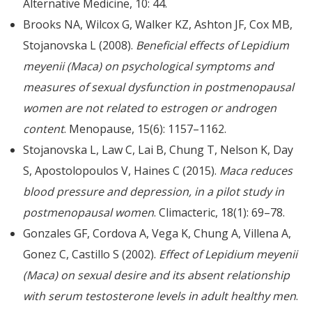
Alternative Medicine, 10: 44.
Brooks NA, Wilcox G, Walker KZ, Ashton JF, Cox MB,
Stojanovska L (2008).
Beneficial effects of Lepidium
meyenii (Maca) on psychological symptoms and
measures of sexual dysfunction in postmenopausal
women are not related to estrogen or androgen
content
. Menopause, 15(6): 1157–1162.
Stojanovska L, Law C, Lai B, Chung T, Nelson K, Day
S, Apostolopoulos V, Haines C (2015).
Maca reduces
blood pressure and depression, in a pilot study in
postmenopausal women
. Climacteric, 18(1): 69–78.
Gonzales GF, Cordova A, Vega K, Chung A, Villena A,
Gonez C, Castillo S (2002).
Effect of Lepidium meyenii
(Maca) on sexual desire and its absent relationship
with serum testosterone levels in adult healthy men
.