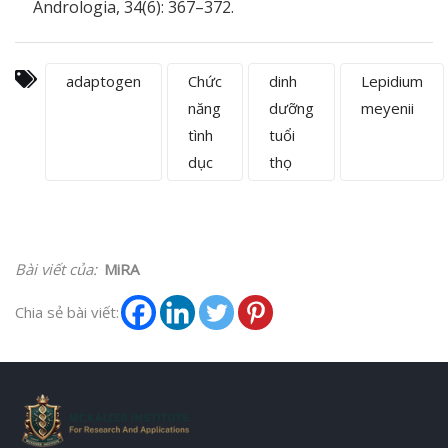
Andrologia, 34(6): 367–372.
adaptogen
Chức
dinh
Lepidium
năng
dưỡng
meyenii
tình
tuổi
dục
thọ
Bài viết của:
MiRA
Chia sẻ bài viết: