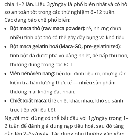
chia 1–2 lần. Liều 3g/ngày là phổ biến nhất và có hồ
sơ an toàn tốt trong các thử nghiệm 6–12 tuần.
Các dạng bào chế phổ biến:
Bột maca thô (raw maca powder):
rẻ, nhưng chứa
nhiều tinh bột thô có thể gây đầy bụng và khó tiêu.
Bột maca gelatin hoá (Maca-GO, pre-gelatinized):
tinh bột đã được phá vỡ bằng nhiệt, dễ hấp thu hơn,
thường dùng trong các RCT.
Viên nén/viên nang:
tiện lợi, định liều rõ, nhưng cần
kiểm tra hàm lượng thực tế — nhiều sản phẩm
thương mại không đạt nhãn.
Chiết xuất maca:
tỉ lệ chiết khác nhau, khó so sánh
trực tiếp với liều bột.
Người mới dùng có thể bắt đầu với 1g/ngày trong 1–
2 tuần để đánh giá dung nạp tiêu hoá, sau đó tăng
dần lên 2–3g/ngày. Tác dụng phụ thường gặp gồm