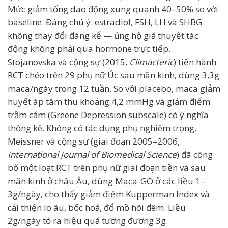
Mức giảm tổng dao động xung quanh 40–50% so với
baseline. Đáng chú ý: estradiol, FSH, LH và SHBG
không thay đổi đáng kể — ủng hộ giả thuyết tác
động không phải qua hormone trực tiếp.
Stojanovska và cộng sự (2015,
Climacteric
) tiến hành
RCT chéo trên 29 phụ nữ Úc sau mãn kinh, dùng 3,3g
maca/ngày trong 12 tuần. So với placebo, maca giảm
huyết áp tâm thu khoảng 4,2 mmHg và giảm điểm
trầm cảm (Greene Depression subscale) có ý nghĩa
thống kê. Không có tác dụng phụ nghiêm trọng.
Meissner và cộng sự (giai đoạn 2005–2006,
International Journal of Biomedical Science
) đã công
bố một loạt RCT trên phụ nữ giai đoạn tiền và sau
mãn kinh ở châu Âu, dùng Maca-GO ở các liều 1–
3g/ngày, cho thấy giảm điểm Kupperman Index và
cải thiện lo âu, bốc hoả, đổ mồ hôi đêm. Liều
2g/ngày tỏ ra hiệu quả tương đương 3g.