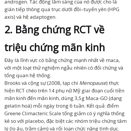
androgen. Tác động lâm sàng của nó được cho là
gián tiếp thông qua trục dưới đồi–tuyến yên (HPG
axis) và hệ adaptogen.
2. Bằng chứng RCT về
triệu chứng mãn kinh
Đây là lĩnh vực có bằng chứng mạnh nhất về maca,
với một loạt thử nghiệm ngẫu nhiên có đối chứng và
tổng quan hệ thống.
Brooks và cộng sự (2008, tạp chí
Menopause
) thực
hiện RCT chéo trên 14 phụ nữ Mỹ giai đoạn cuối tiền
mãn kinh đến mãn kinh, dùng 3,5g Maca-GO (dạng
gelatin hoá) mỗi ngày trong 6 tuần. Kết quả: điểm
Greene Climacteric Scale tổng giảm có ý nghĩa thống
kê so với placebo, đặc biệt các nhóm triệu chứng tâm
lý (lo âu, trầm cảm) và rối loạn chức năng tình dục.