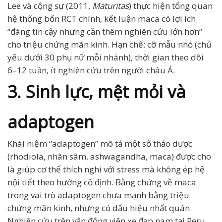
Lee và cộng sự (2011,
Maturitas
) thực hiện tổng quan
hệ thống bốn RCT chính, kết luận maca có lợi ích
“đáng tin cậy nhưng cần thêm nghiên cứu lớn hơn”
cho triệu chứng mãn kinh. Hạn chế: cỡ mẫu nhỏ (chủ
yếu dưới 30 phụ nữ mỗi nhánh), thời gian theo dõi
6–12 tuần, ít nghiên cứu trên người châu Á.
3. Sinh lực, mệt mỏi và
adaptogen
Khái niệm “adaptogen” mô tả một số thảo dược
(rhodiola, nhân sâm, ashwagandha, maca) được cho
là giúp cơ thể thích nghi với stress mà không ép hệ
nội tiết theo hướng cố định. Bằng chứng về maca
trong vai trò adaptogen chưa mạnh bằng triệu
chứng mãn kinh, nhưng có dấu hiệu nhất quán.
Nghiên cứu trên vận động viên xe đạp nam tại Peru