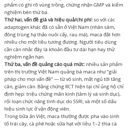
phẩm có ghi rõ vùng trồng, chứng nhận GMP và kiểm
nghiệm bên thứ ba.
Thứ hai, vấn đề giá và hiệu quả/chi phí:
so với các
adaptogen khác đã có sẵn ở Việt Nam (nhân sâm,
đông trùng hạ thảo nuôi cấy, rau má), maca đắt hơn
nhiều cho một liều tương đương. Người tiêu dùng
cần cân nhắc đây là khoản đầu tư dài hạn hay thử
nghiệm ngắn hạn.
Thứ ba, vấn đề quảng cáo quá mức:
nhiều sản phẩm
trên thị trường Việt Nam quảng bá maca như “giải
pháp cho mọi vấn đề” — từ vô sinh, mất ngủ tới tăng
cân, giảm cân. Bằng chứng RCT hiện tại chỉ ủng hộ chỉ
định hẹp: triệu chứng mãn kinh (tâm lý và sinh dục),
rối loạn chức năng tình dục do SSRI, và một số dấu
hiệu sinh lực ở vận động viên.
Trong bữa ăn Việt, maca thường được pha vào sinh
tố trái cây, cà phê hoặc sữa hạt với liều 1–2 thìa cà