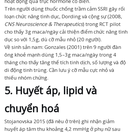
hoạt động qua trục hormone cổ điển.
Trên người dùng thuốc chống trầm cảm SSRI gây rối
loạn chức năng tình dục, Dording và cộng sự (2008,
CNS Neuroscience & Therapeutics
) trong RCT pilot
cho thấy 3g maca/ngày cải thiện điểm chức năng tình
dục so với 1,5g, dù cỡ mẫu nhỏ (20 người).
Về sinh sản nam: Gonzales (2001) trên 9 người đàn
ông khoẻ mạnh dùng 1,5–3g maca/ngày trong 4
tháng cho thấy tăng thể tích tinh dịch, số lượng và độ
di động tinh trùng. Cần lưu ý cỡ mẫu cực nhỏ và
thiếu nhóm chứng.
5. Huyết áp, lipid và
chuyển hoá
Stojanovska 2015 (đã nêu ở trên) ghi nhận giảm
huyết áp tâm thu khoảng 4,2 mmHg ở phụ nữ sau