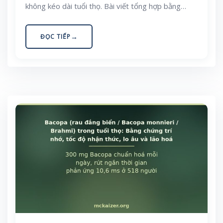
không kéo dài tuổi thọ. Bài viết tổng hợp bằng
chứng ung thư, nhận thức và tử vong — cùng bối
cảnh dùng thực phẩm bổ sung ở Việt Nam.
ĐỌC TIẾP