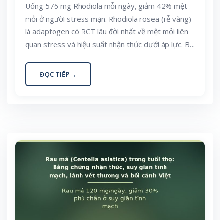
Uống 576 mg Rhodiola mỗi ngày, giảm 42% mệt
mỏi ở người stress mạn. Rhodiola rosea (rễ vàng)
là adaptogen có RCT lâu đời nhất về mệt mỏi liên
quan stress và hiệu suất nhận thức dưới áp lực. Bài
viết phân tích salidroside, rosavin, chuẩn hoá chế
phẩm, liều, an toàn và bối cảnh stress mạn ở người
ĐỌC TIẾP
Việt Nam.