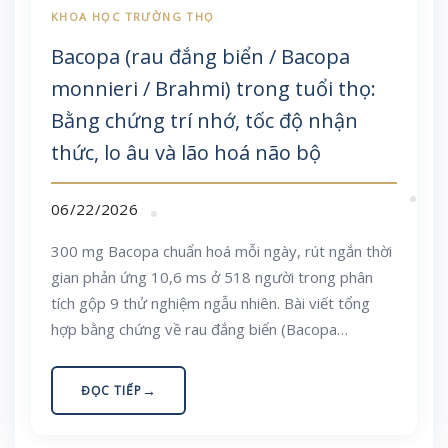
Bacopa (rau đắng biển / Bacopa
monnieri / Brahmi) trong tuổi thọ:
Bằng chứng trí nhớ, tốc độ nhận
thức, lo âu và lão hoá não bộ
06/22/2026
300 mg Bacopa chuẩn hoá mỗi ngày, rút ngắn thời
gian phản ứng 10,6 ms ở 518 người trong phân
tích gộp 9 thử nghiệm ngẫu nhiên. Bài viết tổng
hợp bằng chứng về rau đắng biển (Bacopa
monnieri, Brahmi) trên trí nhớ, tốc độ chú ý, lo âu
và lão hoá não, cùng liều dùng, an toàn và bối cảnh
ĐỌC TIẾP
Việt Nam. Nội dung mang tính giáo dục.