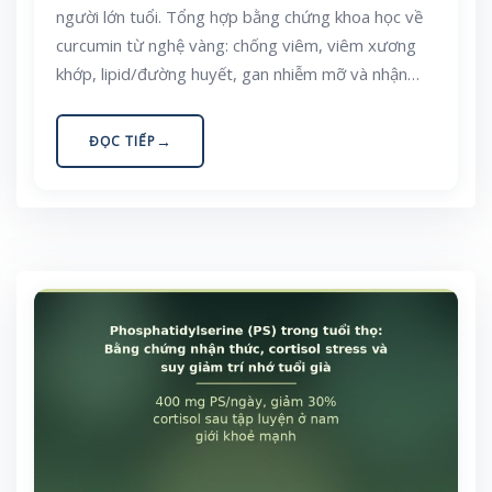
người lớn tuổi. Tổng hợp bằng chứng khoa học về
curcumin từ nghệ vàng: chống viêm, viêm xương
khớp, lipid/đường huyết, gan nhiễm mỡ và nhận
thức — cùng vấn đề hấp thu kém và cách dùng
trong bối cảnh ẩm thực Việt Nam. Bài viết mang
ĐỌC TIẾP
tính giáo dục, không phải lời khuyên điều trị.