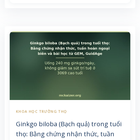
sung, cùng giới hạn cần biết — chỉ dành cho mục
đích giáo dục.
Ginkgo biloba (Bạch quả) trong tuổi
thọ: Bằng chứng nhận thức, tuần