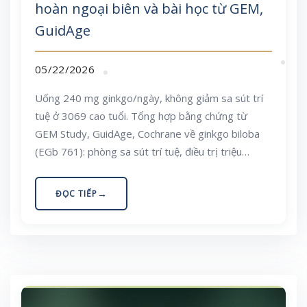
hoàn ngoại biên và bài học từ GEM,
GuidAge
05/22/2026
Uống 240 mg ginkgo/ngày, không giảm sa sút trí
tuệ ở 3069 cao tuổi. Tổng hợp bằng chứng từ
GEM Study, GuidAge, Cochrane về ginkgo biloba
(EGb 761): phòng sa sút trí tuệ, điều trị triệu
chứng nhận thức, claudication, an toàn và bối cảnh
Việt Nam.
ĐỌC TIẾP