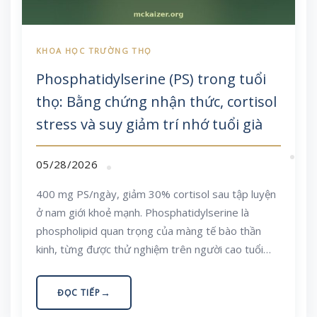
Phosphatidylserine (PS) trong tuổi
thọ: Bằng chứng nhận thức, cortisol
stress và suy giảm trí nhớ tuổi già
05/28/2026
400 mg PS/ngày, giảm 30% cortisol sau tập luyện
ở nam giới khoẻ mạnh. Phosphatidylserine là
phospholipid quan trọng của màng tế bào thần
kinh, từng được thử nghiệm trên người cao tuổi
suy giảm nhận thức nhẹ và trong các nghiên cứu về
đáp ứng cortisol với stress. Bài viết tổng hợp bằng
ĐỌC TIẾP
chứng RCT, nguồn PS trong thực phẩm và bổ