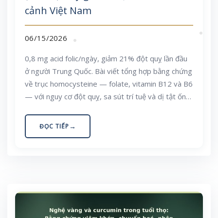
cảnh Việt Nam
06/15/2026
0,8 mg acid folic/ngày, giảm 21% đột quỵ lần đầu
ở người Trung Quốc. Bài viết tổng hợp bằng chứng
về trục homocysteine — folate, vitamin B12 và B6
— với nguy cơ đột quỵ, sa sút trí tuệ và dị tật ống
thần kinh. Nội dung mang tính giáo dục, không thay
cho tư vấn y khoa cá nhân.
ĐỌC TIẾP