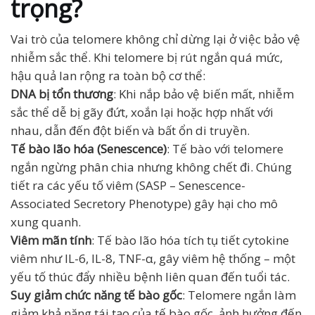
trọng?
Vai trò của telomere không chỉ dừng lại ở việc bảo vệ
nhiễm sắc thể. Khi telomere bị rút ngắn quá mức,
hậu quả lan rộng ra toàn bộ cơ thể:
DNA bị tổn thương
: Khi nắp bảo vệ biến mất, nhiễm
sắc thể dễ bị gãy đứt, xoắn lại hoặc hợp nhất với
nhau, dẫn đến đột biến và bất ổn di truyền.
Tế bào lão hóa (Senescence)
: Tế bào với telomere
ngắn ngừng phân chia nhưng không chết đi. Chúng
tiết ra các yếu tố viêm (SASP – Senescence-
Associated Secretory Phenotype) gây hại cho mô
xung quanh.
Viêm mãn tính
: Tế bào lão hóa tích tụ tiết cytokine
viêm như IL-6, IL-8, TNF-α, gây viêm hệ thống – một
yếu tố thúc đẩy nhiều bệnh liên quan đến tuổi tác.
Suy giảm chức năng tế bào gốc
: Telomere ngắn làm
giảm khả năng tái tạo của tế bào gốc, ảnh hưởng đến