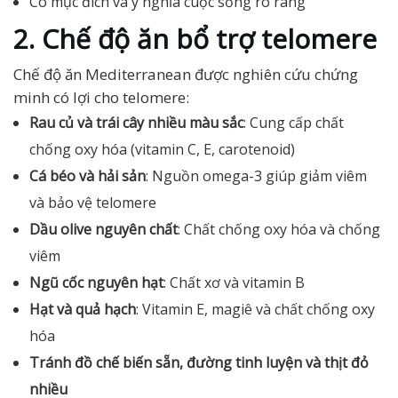
Có mục đích và ý nghĩa cuộc sống rõ ràng
2. Chế độ ăn bổ trợ telomere
Chế độ ăn Mediterranean được nghiên cứu chứng
minh có lợi cho telomere:
Rau củ và trái cây nhiều màu sắc
: Cung cấp chất
chống oxy hóa (vitamin C, E, carotenoid)
Cá béo và hải sản
: Nguồn omega-3 giúp giảm viêm
và bảo vệ telomere
Dầu olive nguyên chất
: Chất chống oxy hóa và chống
viêm
Ngũ cốc nguyên hạt
: Chất xơ và vitamin B
Hạt và quả hạch
: Vitamin E, magiê và chất chống oxy
hóa
Tránh đồ chế biến sẵn, đường tinh luyện và thịt đỏ
nhiều