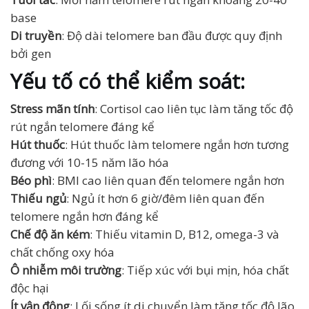
base
Di truyền
: Độ dài telomere ban đầu được quy định
bởi gen
Yếu tố có thể kiểm soát:
Stress mãn tính
: Cortisol cao liên tục làm tăng tốc độ
rút ngắn telomere đáng kể
Hút thuốc
: Hút thuốc làm telomere ngắn hơn tương
đương với 10-15 năm lão hóa
Béo phì
: BMI cao liên quan đến telomere ngắn hơn
Thiếu ngủ
: Ngủ ít hơn 6 giờ/đêm liên quan đến
telomere ngắn hơn đáng kể
Chế độ ăn kém
: Thiếu vitamin D, B12, omega-3 và
chất chống oxy hóa
Ô nhiễm môi trường
: Tiếp xúc với bụi mịn, hóa chất
độc hại
Ít vận động
: Lối sống ít di chuyển làm tăng tốc độ lão