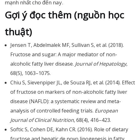
mạnh nhất cho đến nay.
Gợi ý đọc thêm (nguồn học
thuật)
Jensen T, Abdelmalek MF, Sullivan S, et al. (2018).
Fructose and sugar: A major mediator of non-
alcoholic fatty liver disease.
Journal of Hepatology
,
68(5), 1063–1075.
Chiu S, Sievenpiper JL, de Souza RJ, et al. (2014). Effect
of fructose on markers of non-alcoholic fatty liver
disease (NAFLD): a systematic review and meta-
analysis of controlled feeding trials.
European
Journal of Clinical Nutrition
, 68(4), 416–423.
Softic S, Cohen DE, Kahn CR. (2016). Role of dietary
fructose and hepatic de novo lipogenesis in fatty