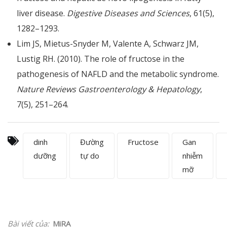
liver disease.
Digestive Diseases and Sciences
, 61(5),
1282–1293.
Lim JS, Mietus-Snyder M, Valente A, Schwarz JM,
Lustig RH. (2010). The role of fructose in the
pathogenesis of NAFLD and the metabolic syndrome.
Nature Reviews Gastroenterology & Hepatology
,
7(5), 251–264.
dinh
Đường
Fructose
Gan
dưỡng
tự do
nhiễm
mỡ
Bài viết của:
MiRA