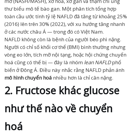
mỡ (NASH/MASH), xơ hoá, xơ gan và thậm chí ung
thư biểu mô tế bào gan. Một phân tích tổng hợp
toàn cầu ước tính tỷ lệ NAFLD đã tăng từ khoảng 25%
(2016) lên trên 30% (2022), với xu hướng tăng nhanh
ở các nước châu Á — trong đó có Việt Nam.
NAFLD không còn là bệnh của người béo phì nặng.
Người có chỉ số khối cơ thể (BMI) bình thường nhưng
vòng eo lớn, tích mỡ nội tạng, hoặc hội chứng chuyển
hoá cũng có thể bị — đây là nhóm
lean NAFLD
phổ
biến ở Đông Á. Điều này nhắc rằng NAFLD phản ánh
mô hình chuyển hoá
nhiều hơn là chỉ cân nặng.
2. Fructose khác glucose
như thế nào về chuyển
hoá