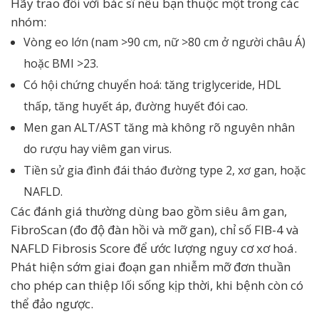
Hãy trao đổi với bác sĩ nếu bạn thuộc một trong các
nhóm:
Vòng eo lớn (nam >90 cm, nữ >80 cm ở người châu Á)
hoặc BMI >23.
Có hội chứng chuyển hoá: tăng triglyceride, HDL
thấp, tăng huyết áp, đường huyết đói cao.
Men gan ALT/AST tăng mà không rõ nguyên nhân
do rượu hay viêm gan virus.
Tiền sử gia đình đái tháo đường type 2, xơ gan, hoặc
NAFLD.
Các đánh giá thường dùng bao gồm siêu âm gan,
FibroScan (đo độ đàn hồi và mỡ gan), chỉ số FIB-4 và
NAFLD Fibrosis Score để ước lượng nguy cơ xơ hoá.
Phát hiện sớm giai đoạn gan nhiễm mỡ đơn thuần
cho phép can thiệp lối sống kịp thời, khi bệnh còn có
thể đảo ngược.