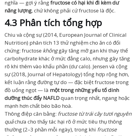
nghĩa — gợi ý rằng
fructose có hại khi đi kèm dư
năng lượng
, chứ không phải cứ fructose là độc.
4.3 Phân tích tổng hợp
Chiu và cộng sự (2014, European Journal of Clinical
Nutrition) phân tích 13 thử nghiệm cho ăn có đối
chứng: fructose
không
gây tăng mỡ gan khi thay thế
carbohydrate khác ở mức đẳng calo, nhưng gây tăng
rõ khi thêm vào khẩu phần (dư calo). Jensen và cộng
sự (2018, Journal of Hepatology) tổng hợp rộng hơn,
kết luận rằng đường tự do — đặc biệt fructose trong
đồ uống ngọt — là
một trong những yếu tố dinh
dưỡng thúc đẩy NAFLD
quan trọng nhất, ngang hoặc
mạnh hơn chất béo bão hoà.
Thông điệp cân bằng:
fructose từ trái cây tươi nguyên
quả
chưa cho thấy tác hại rõ ở mức tiêu thụ thông
thường (2–3 phần mỗi ngày), trong khi
fructose