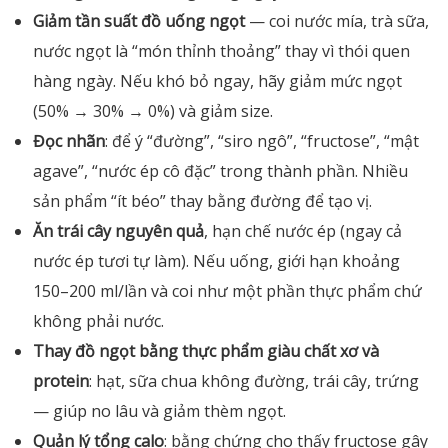
Giảm tần suất đồ uống ngọt
— coi nước mía, trà sữa,
nước ngọt là “món thỉnh thoảng” thay vì thói quen
hàng ngày. Nếu khó bỏ ngay, hãy giảm mức ngọt
(50% → 30% → 0%) và giảm size.
Đọc nhãn
: để ý “đường”, “siro ngô”, “fructose”, “mật
agave”, “nước ép cô đặc” trong thành phần. Nhiều
sản phẩm “ít béo” thay bằng đường để tạo vị.
Ăn trái cây nguyên quả
, hạn chế nước ép (ngay cả
nước ép tươi tự làm). Nếu uống, giới hạn khoảng
150–200 ml/lần và coi như một phần thực phẩm chứ
không phải nước.
Thay đồ ngọt bằng thực phẩm giàu chất xơ và
protein
: hạt, sữa chua không đường, trái cây, trứng
— giúp no lâu và giảm thèm ngọt.
Quản lý tổng calo
: bằng chứng cho thấy fructose gây