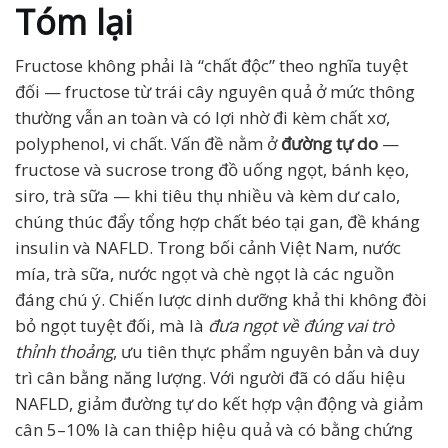
Tóm lại
Fructose không phải là “chất độc” theo nghĩa tuyệt
đối — fructose từ trái cây nguyên quả ở mức thông
thường vẫn an toàn và có lợi nhờ đi kèm chất xơ,
polyphenol, vi chất. Vấn đề nằm ở
đường tự do
—
fructose và sucrose trong đồ uống ngọt, bánh kẹo,
siro, trà sữa — khi tiêu thụ nhiều và kèm dư calo,
chúng thúc đẩy tổng hợp chất béo tại gan, đề kháng
insulin và NAFLD. Trong bối cảnh Việt Nam, nước
mía, trà sữa, nước ngọt và chè ngọt là các nguồn
đáng chú ý. Chiến lược dinh dưỡng khả thi không đòi
bỏ ngọt tuyệt đối, mà là
đưa ngọt về đúng vai trò
thỉnh thoảng
, ưu tiên thực phẩm nguyên bản và duy
trì cân bằng năng lượng. Với người đã có dấu hiệu
NAFLD, giảm đường tự do kết hợp vận động và giảm
cân 5–10% là can thiệp hiệu quả và có bằng chứng