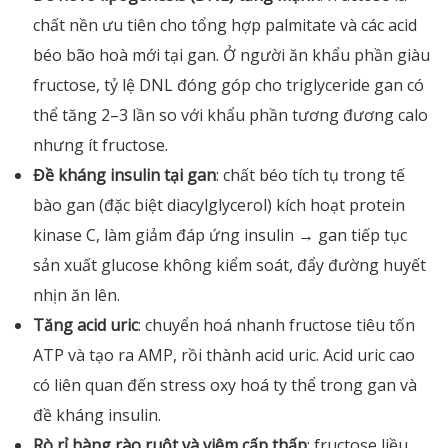
chất nền ưu tiên cho tổng hợp palmitate và các acid
béo bão hoà mới tại gan. Ở người ăn khẩu phần giàu
fructose, tỷ lệ DNL đóng góp cho triglyceride gan có
thể tăng 2–3 lần so với khẩu phần tương đương calo
nhưng ít fructose.
Đề kháng insulin tại gan
: chất béo tích tụ trong tế
bào gan (đặc biệt diacylglycerol) kích hoạt protein
kinase C, làm giảm đáp ứng insulin → gan tiếp tục
sản xuất glucose không kiểm soát, đẩy đường huyết
nhịn ăn lên.
Tăng acid uric
: chuyển hoá nhanh fructose tiêu tốn
ATP và tạo ra AMP, rồi thành acid uric. Acid uric cao
có liên quan đến stress oxy hoá ty thể trong gan và
đề kháng insulin.
Rò rỉ hàng rào ruột và viêm cấp thấp
: fructose liều