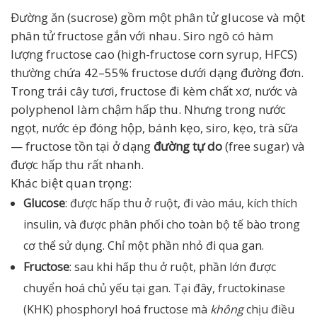
Đường ăn (sucrose) gồm một phân tử glucose và một
phân tử fructose gắn với nhau. Siro ngô có hàm
lượng fructose cao (high-fructose corn syrup, HFCS)
thường chứa 42–55% fructose dưới dạng đường đơn.
Trong trái cây tươi, fructose đi kèm chất xơ, nước và
polyphenol làm chậm hấp thu. Nhưng trong nước
ngọt, nước ép đóng hộp, bánh kẹo, siro, kẹo, trà sữa
— fructose tồn tại ở dạng
đường tự do
(free sugar) và
được hấp thu rất nhanh.
Khác biệt quan trọng:
Glucose
: được hấp thu ở ruột, đi vào máu, kích thích
insulin, và được phân phối cho toàn bộ tế bào trong
cơ thể sử dụng. Chỉ một phần nhỏ đi qua gan.
Fructose
: sau khi hấp thu ở ruột, phần lớn được
chuyển hoá chủ yếu tại gan. Tại đây, fructokinase
(KHK) phosphoryl hoá fructose mà
không
chịu điều