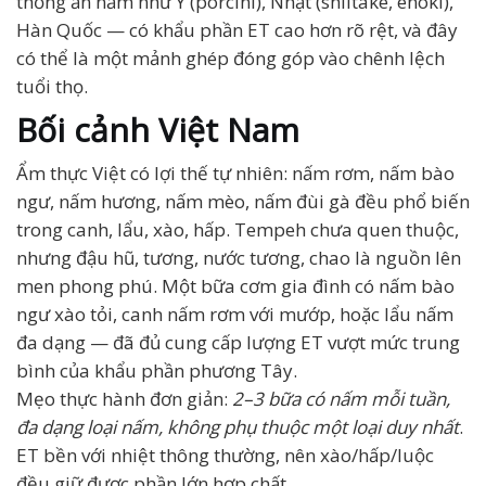
thống ăn nấm như Ý (porcini), Nhật (shiitake, enoki),
Hàn Quốc — có khẩu phần ET cao hơn rõ rệt, và đây
có thể là một mảnh ghép đóng góp vào chênh lệch
tuổi thọ.
Bối cảnh Việt Nam
Ẩm thực Việt có lợi thế tự nhiên: nấm rơm, nấm bào
ngư, nấm hương, nấm mèo, nấm đùi gà đều phổ biến
trong canh, lẩu, xào, hấp. Tempeh chưa quen thuộc,
nhưng đậu hũ, tương, nước tương, chao là nguồn lên
men phong phú. Một bữa cơm gia đình có nấm bào
ngư xào tỏi, canh nấm rơm với mướp, hoặc lẩu nấm
đa dạng — đã đủ cung cấp lượng ET vượt mức trung
bình của khẩu phần phương Tây.
Mẹo thực hành đơn giản:
2–3 bữa có nấm mỗi tuần,
đa dạng loại nấm, không phụ thuộc một loại duy nhất
.
ET bền với nhiệt thông thường, nên xào/hấp/luộc
đều giữ được phần lớn hợp chất.