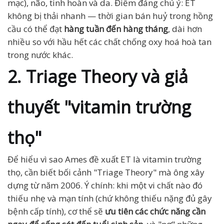
mạc), não, tinh hoàn và da. Điểm đáng chú ý: ET
không bị thải nhanh — thời gian bán huỷ trong hồng
cầu có thể đạt
hàng tuần đến hàng tháng
, dài hơn
nhiều so với hầu hết các chất chống oxy hoá hoà tan
trong nước khác.
2. Triage Theory và giả
thuyết "vitamin trường
thọ"
Để hiểu vì sao Ames đề xuất ET là vitamin trường
thọ, cần biết bối cảnh "Triage Theory" mà ông xây
dựng từ năm 2006. Ý chính: khi một vi chất nào đó
thiếu nhẹ và mạn tính (chứ không thiếu nặng đủ gây
bệnh cấp tính), cơ thể sẽ
ưu tiên các chức năng cần