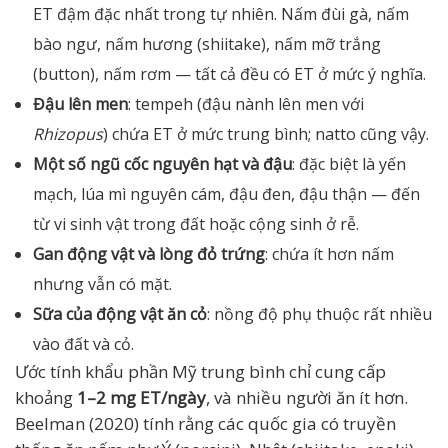
ET đậm đặc nhất trong tự nhiên. Nấm đùi gà, nấm
bào ngư, nấm hương (shiitake), nấm mỡ trắng
(button), nấm rơm — tất cả đều có ET ở mức ý nghĩa.
Đậu lên men
: tempeh (đậu nành lên men với
Rhizopus
) chứa ET ở mức trung bình; natto cũng vậy.
Một số ngũ cốc nguyên hạt và đậu
: đặc biệt là yến
mạch, lúa mì nguyên cám, đậu đen, đậu thận — đến
từ vi sinh vật trong đất hoặc cộng sinh ở rễ.
Gan động vật và lòng đỏ trứng
: chứa ít hơn nấm
nhưng vẫn có mặt.
Sữa của động vật ăn cỏ
: nồng độ phụ thuộc rất nhiều
vào đất và cỏ.
Ước tính khẩu phần Mỹ trung bình chỉ cung cấp
khoảng
1–2 mg ET/ngày
, và nhiều người ăn ít hơn.
Beelman (2020) tính rằng các quốc gia có truyền