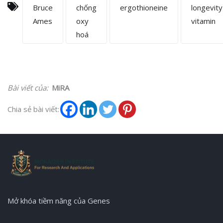
Bruce
chống
ergothioneine
longevity
Ames
oxy
vitamin
hoá
Bài viết của:
MiRA
Chia sẻ bài viết:
Mở khóa tiềm năng của Genes