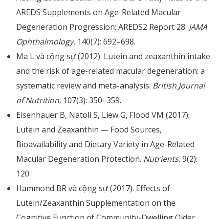
AREDS Supplements on Age-Related Macular
Degeneration Progression: AREDS2 Report 28.
JAMA
Ophthalmology
, 140(7): 692–698.
Ma L và cộng sự (2012). Lutein and zeaxanthin intake
and the risk of age-related macular degeneration: a
systematic review and meta-analysis.
British Journal
of Nutrition
, 107(3): 350–359.
Eisenhauer B, Natoli S, Liew G, Flood VM (2017).
Lutein and Zeaxanthin — Food Sources,
Bioavailability and Dietary Variety in Age-Related
Macular Degeneration Protection.
Nutrients
, 9(2):
120.
Hammond BR và cộng sự (2017). Effects of
Lutein/Zeaxanthin Supplementation on the
Cognitive Function of Community-Dwelling Older