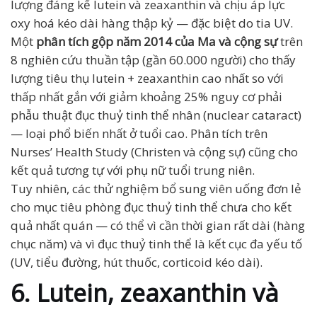
lượng đáng kể lutein và zeaxanthin và chịu áp lực
oxy hoá kéo dài hàng thập kỷ — đặc biệt do tia UV.
Một
phân tích gộp năm 2014 của Ma và cộng sự
trên
8 nghiên cứu thuần tập (gần 60.000 người) cho thấy
lượng tiêu thụ lutein + zeaxanthin cao nhất so với
thấp nhất gắn với giảm khoảng 25% nguy cơ phải
phẫu thuật đục thuỷ tinh thể nhân (nuclear cataract)
— loại phổ biến nhất ở tuổi cao. Phân tích trên
Nurses’ Health Study (Christen và cộng sự) cũng cho
kết quả tương tự với phụ nữ tuổi trung niên.
Tuy nhiên, các thử nghiệm bổ sung viên uống đơn lẻ
cho mục tiêu phòng đục thuỷ tinh thể chưa cho kết
quả nhất quán — có thể vì cần thời gian rất dài (hàng
chục năm) và vì đục thuỷ tinh thể là kết cục đa yếu tố
(UV, tiểu đường, hút thuốc, corticoid kéo dài).
6. Lutein, zeaxanthin và