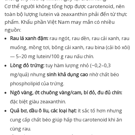
Cơ thể người không tổng hợp được carotenoid, nên
toàn bộ lượng lutein và zeaxanthin phải đến từ thực
phẩm. Khẩu phần Việt Nam may mắn có nhiều
nguồn:
Rau lá xanh đậm:
rau ngót, rau dền, rau cải xanh, rau
muống, mồng tơi, bông cải xanh, rau bina (cải bó xôi)
— 5–20 mg lutein/100 g rau nấu chín.
Lòng đỏ trứng:
tuy hàm lượng nhỏ (~0,2–0,3
mg/quả) nhưng
sinh khả dụng cao
nhờ chất béo
phospholipid của trứng.
Ngô vàng, ớt chuông vàng/cam, bí đỏ, đu đủ chín:
đặc biệt giàu zeaxanthin.
Quả bơ, dầu ô liu, các loại hạt:
ít sắc tố hơn nhưng
cung cấp chất béo giúp hấp thu carotenoid khi ăn
cùng rau.