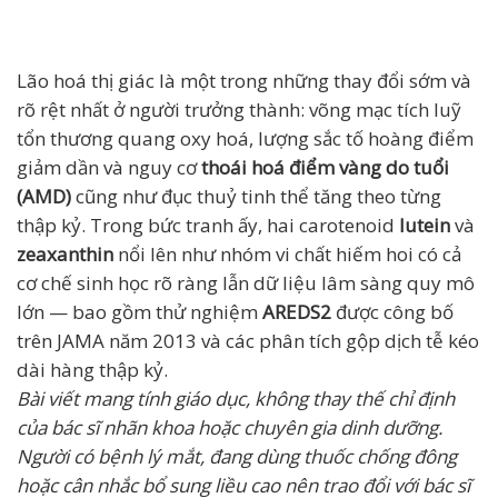
Lão hoá thị giác là một trong những thay đổi sớm và
rõ rệt nhất ở người trưởng thành: võng mạc tích luỹ
tổn thương quang oxy hoá, lượng sắc tố hoàng điểm
giảm dần và nguy cơ
thoái hoá điểm vàng do tuổi
(AMD)
cũng như đục thuỷ tinh thể tăng theo từng
thập kỷ. Trong bức tranh ấy, hai carotenoid
lutein
và
zeaxanthin
nổi lên như nhóm vi chất hiếm hoi có cả
cơ chế sinh học rõ ràng lẫn dữ liệu lâm sàng quy mô
lớn — bao gồm thử nghiệm
AREDS2
được công bố
trên JAMA năm 2013 và các phân tích gộp dịch tễ kéo
dài hàng thập kỷ.
Bài viết mang tính giáo dục, không thay thế chỉ định
của bác sĩ nhãn khoa hoặc chuyên gia dinh dưỡng.
Người có bệnh lý mắt, đang dùng thuốc chống đông
hoặc cân nhắc bổ sung liều cao nên trao đổi với bác sĩ