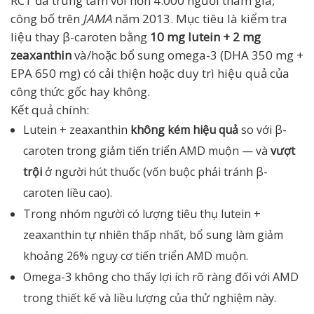
RCT đa trung tâm với hơn 4.000 người tham gia,
công bố trên
JAMA
năm 2013. Mục tiêu là kiểm tra
liệu thay β-caroten bằng
10 mg lutein + 2 mg
zeaxanthin
và/hoặc bổ sung omega-3 (DHA 350 mg +
EPA 650 mg) có cải thiện hoặc duy trì hiệu quả của
công thức gốc hay không.
Kết quả chính:
Lutein + zeaxanthin
không kém hiệu quả
so với β-
caroten trong giảm tiến triển AMD muộn — và
vượt
trội
ở người hút thuốc (vốn buộc phải tránh β-
caroten liều cao).
Trong nhóm người có lượng tiêu thụ lutein +
zeaxanthin tự nhiên thấp nhất, bổ sung làm giảm
khoảng 26% nguy cơ tiến triển AMD muộn.
Omega-3 không cho thấy lợi ích rõ ràng đối với AMD
trong thiết kế và liều lượng của thử nghiệm này.