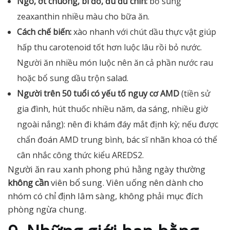
Ngô, ớt chuông, bí đỏ, đu đủ chín:
bổ sung
zeaxanthin nhiều màu cho bữa ăn.
Cách chế biến:
xào nhanh với chút dầu thực vật giúp
hấp thu carotenoid tốt hơn luộc lâu rồi bỏ nước.
Người ăn nhiều món luộc nên ăn cả phần nước rau
hoặc bổ sung dầu trộn salad.
Người trên 50 tuổi có yếu tố nguy cơ AMD
(tiền sử
gia đình, hút thuốc nhiều năm, da sáng, nhiều giờ
ngoài nắng): nên đi khám đáy mắt định kỳ; nếu được
chẩn đoán AMD trung bình, bác sĩ nhãn khoa có thể
cân nhắc công thức kiểu AREDS2.
Người ăn rau xanh phong phú hằng ngày thường
không cần
viên bổ sung. Viên uống nên dành cho
nhóm có chỉ định lâm sàng, không phải mục đích
phòng ngừa chung.