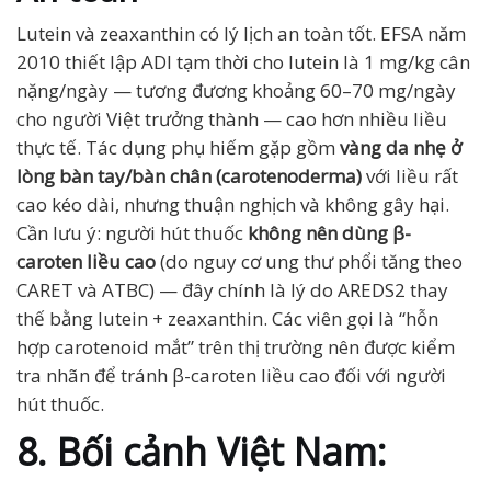
Lutein và zeaxanthin có lý lịch an toàn tốt. EFSA năm
2010 thiết lập ADI tạm thời cho lutein là 1 mg/kg cân
nặng/ngày — tương đương khoảng 60–70 mg/ngày
cho người Việt trưởng thành — cao hơn nhiều liều
thực tế. Tác dụng phụ hiếm gặp gồm
vàng da nhẹ ở
lòng bàn tay/bàn chân (carotenoderma)
với liều rất
cao kéo dài, nhưng thuận nghịch và không gây hại.
Cần lưu ý: người hút thuốc
không nên dùng β-
caroten liều cao
(do nguy cơ ung thư phổi tăng theo
CARET và ATBC) — đây chính là lý do AREDS2 thay
thế bằng lutein + zeaxanthin. Các viên gọi là “hỗn
hợp carotenoid mắt” trên thị trường nên được kiểm
tra nhãn để tránh β-caroten liều cao đối với người
hút thuốc.
8. Bối cảnh Việt Nam: