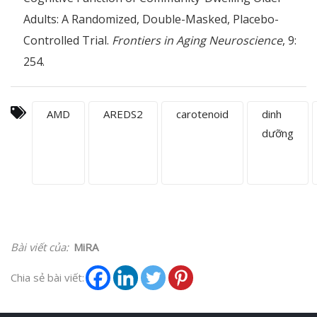
Adults: A Randomized, Double-Masked, Placebo-
Controlled Trial.
Frontiers in Aging Neuroscience
, 9:
254.
AMD
AREDS2
carotenoid
dinh
dưỡng
Bài viết của:
MiRA
Chia sẻ bài viết: