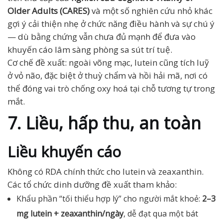
Older Adults (CARES)
và một số nghiên cứu nhỏ khác
gợi ý cải thiện nhẹ ở chức năng điều hành và sự chú ý
— dù bằng chứng vẫn chưa đủ mạnh để đưa vào
khuyến cáo lâm sàng phòng sa sút trí tuệ.
Cơ chế đề xuất: ngoài võng mạc, lutein cũng tích luỹ
ở vỏ não, đặc biệt ở thuỳ chẩm và hồi hải mã, nơi có
thể đóng vai trò chống oxy hoá tại chỗ tương tự trong
mắt.
7. Liều, hấp thu, an toàn
Liều khuyến cáo
Không có RDA chính thức cho lutein và zeaxanthin.
Các tổ chức dinh dưỡng đề xuất tham khảo:
Khẩu phần “tối thiểu hợp lý” cho người mắt khoẻ:
2–3
mg lutein + zeaxanthin/ngày
, dễ đạt qua một bát