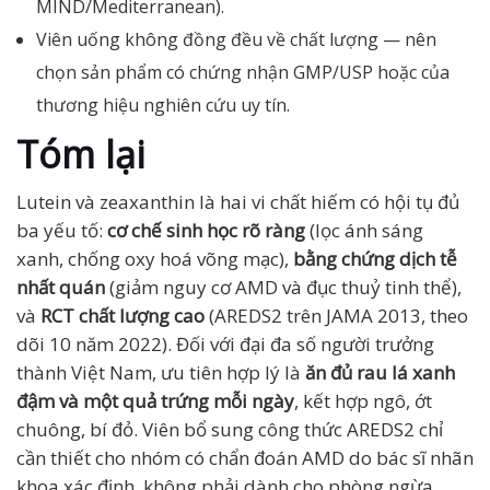
MIND/Mediterranean).
Viên uống không đồng đều về chất lượng — nên
chọn sản phẩm có chứng nhận GMP/USP hoặc của
thương hiệu nghiên cứu uy tín.
Tóm lại
Lutein và zeaxanthin là hai vi chất hiếm có hội tụ đủ
ba yếu tố:
cơ chế sinh học rõ ràng
(lọc ánh sáng
xanh, chống oxy hoá võng mạc),
bằng chứng dịch tễ
nhất quán
(giảm nguy cơ AMD và đục thuỷ tinh thể),
và
RCT chất lượng cao
(AREDS2 trên JAMA 2013, theo
dõi 10 năm 2022). Đối với đại đa số người trưởng
thành Việt Nam, ưu tiên hợp lý là
ăn đủ rau lá xanh
đậm và một quả trứng mỗi ngày
, kết hợp ngô, ớt
chuông, bí đỏ. Viên bổ sung công thức AREDS2 chỉ
cần thiết cho nhóm có chẩn đoán AMD do bác sĩ nhãn
khoa xác định, không phải dành cho phòng ngừa