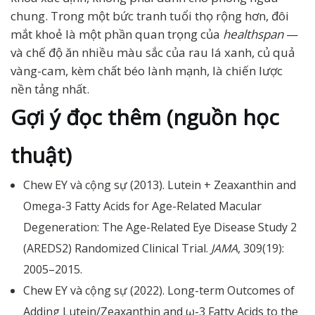
chung. Trong một bức tranh tuổi thọ rộng hơn, đôi
mắt khoẻ là một phần quan trọng của
healthspan
—
và chế độ ăn nhiều màu sắc của rau lá xanh, củ quả
vàng-cam, kèm chất béo lành mạnh, là chiến lược
nền tảng nhất.
Gợi ý đọc thêm (nguồn học
thuật)
Chew EY và cộng sự (2013). Lutein + Zeaxanthin and
Omega-3 Fatty Acids for Age-Related Macular
Degeneration: The Age-Related Eye Disease Study 2
(AREDS2) Randomized Clinical Trial.
JAMA
, 309(19):
2005–2015.
Chew EY và cộng sự (2022). Long-term Outcomes of
Adding Lutein/Zeaxanthin and ω-3 Fatty Acids to the