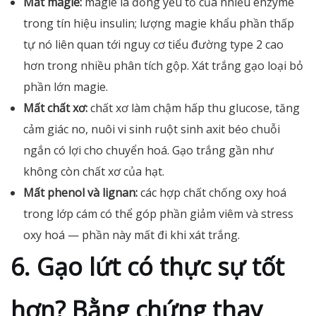
Mất magie:
magie là đồng yếu tố của nhiều enzyme
trong tín hiệu insulin; lượng magie khẩu phần thấp
tự nó liên quan tới nguy cơ tiểu đường type 2 cao
hơn trong nhiều phân tích gộp. Xát trắng gạo loại bỏ
phần lớn magie.
Mất chất xơ:
chất xơ làm chậm hấp thu glucose, tăng
cảm giác no, nuôi vi sinh ruột sinh axit béo chuỗi
ngắn có lợi cho chuyển hoá. Gạo trắng gần như
không còn chất xơ của hạt.
Mất phenol và lignan:
các hợp chất chống oxy hoá
trong lớp cám có thể góp phần giảm viêm và stress
oxy hoá — phần này mất đi khi xát trắng.
6. Gạo lứt có thực sự tốt
hơn? Bằng chứng thay