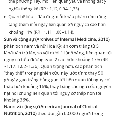
thể phương Tây, mối liên quan yếu và không đạt ý
nghĩa thống kê (RR ~1,12; 0,94–1,33).
Quan hệ liều – đáp ứng: mỗi khẩu phần cơm trắng
tăng thêm mỗi ngày liên quan tới nguy cơ cao hơn
khoảng 11% (RR ~1,11; 1,08–1,14).
Sun và cộng sự (Archives of Internal Medicine, 2010)
phân tích nam và nữ Hoa Kỳ: ăn cơm trắng từ 5
lần/tuần trở lên, so với dưới 1 lần/tháng, liên quan tới
nguy cơ tiểu đường type 2 cao hơn khoảng 17% (RR
~1,17; 1,02–1,36). Quan trọng hơn, các phân tích
“thay thế” trong nghiên cứu này ước tính: thay 50
g/ngày gạo trắng bằng gạo lứt liên quan tới nguy cơ
thấp hơn khoảng 16%; thay bằng các ngũ cốc nguyên
hạt nói chung liên quan tới nguy cơ thấp hơn tới
khoảng 36%.
Nanri và cộng sự (American Journal of Clinical
Nutrition, 2010)
theo dõi gần 60.000 người trong