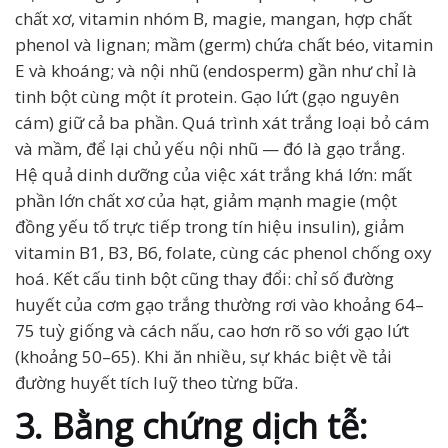
chất xơ, vitamin nhóm B, magie, mangan, hợp chất
phenol và lignan; mầm (germ) chứa chất béo, vitamin
E và khoáng; và nội nhũ (endosperm) gần như chỉ là
tinh bột cùng một ít protein. Gạo lứt (gạo nguyên
cám) giữ cả ba phần. Quá trình xát trắng loại bỏ cám
và mầm, để lại chủ yếu nội nhũ — đó là gạo trắng.
Hệ quả dinh dưỡng của việc xát trắng khá lớn: mất
phần lớn chất xơ của hạt, giảm mạnh magie (một
đồng yếu tố trực tiếp trong tín hiệu insulin), giảm
vitamin B1, B3, B6, folate, cùng các phenol chống oxy
hoá. Kết cấu tinh bột cũng thay đổi: chỉ số đường
huyết của cơm gạo trắng thường rơi vào khoảng 64–
75 tuỳ giống và cách nấu, cao hơn rõ so với gạo lứt
(khoảng 50–65). Khi ăn nhiều, sự khác biệt về tải
đường huyết tích luỹ theo từng bữa.
3. Bằng chứng dịch tễ: