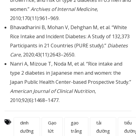
brown rice, and risk of type 2 diabetes in US men and
women.”
Archives of Internal Medicine
,
2010;170(11):961–969.
Bhavadharini B, Mohan V, Dehghan M, et al. “White
Rice Intake and Incident Diabetes: A Study of 132,373
Participants in 21 Countries (PURE study).”
Diabetes
Care
, 2020;43(11):2643–2650.
Nanri A, Mizoue T, Noda M, et al. “Rice intake and
type 2 diabetes in Japanese men and women: the
Japan Public Health Center-based Prospective Study.”
American Journal of Clinical Nutrition
,
2010;92(6):1468–1477.
dinh
Gạo
gạo
tải
tiểu
dưỡng
lứt
trắng
đường
đườn