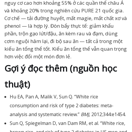
nguy cơ cao hơn khoảng 55% ở các quần thể châu Á
và khoảng 20% trong nghiên cứu PURE 21 quốc gia.
Cơ chế — tải đường huyết, mất magie, mất chất xơ và
phenol — là hợp lý. Đòn bẩy thực tế: giảm khẩu
phần, trộn gạo lứt/đậu, ăn kèm rau và đạm, dùng
cơm nguội hâm lại, đi bộ sau ăn — tất cả trong một
kiểu ăn tổng thể tốt. Kiểu ăn tổng thể vẫn quan trọng
hơn việc đổi một món đơn lẻ.
Gợi ý đọc thêm (nguồn học
thuật)
Hu EA, Pan A, Malik V, Sun Q. “White rice
consumption and risk of type 2 diabetes: meta-
analysis and systematic review.”
BMJ
, 2012;344:e1454.
Sun Q, Spiegelman D, van Dam RM, et al. “White rice,