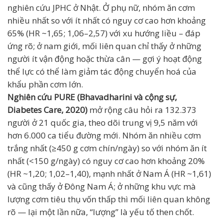
nghiên cứu JPHC ở Nhật. Ở phụ nữ, nhóm ăn cơm
nhiều nhất so với ít nhất có nguy cơ cao hơn khoảng
65% (HR ~1,65; 1,06–2,57) với xu hướng liều – đáp
ứng rõ; ở nam giới, mối liên quan chỉ thấy ở những
người ít vận động hoặc thừa cân — gợi ý hoạt động
thể lực có thể làm giảm tác động chuyển hoá của
khẩu phần cơm lớn.
Nghiên cứu PURE (Bhavadharini và cộng sự,
Diabetes Care, 2020)
mở rộng câu hỏi ra 132.373
người ở 21 quốc gia, theo dõi trung vị 9,5 năm với
hơn 6.000 ca tiểu đường mới. Nhóm ăn nhiều cơm
trắng nhất (≥450 g cơm chín/ngày) so với nhóm ăn ít
nhất (<150 g/ngày) có nguy cơ cao hơn khoảng 20%
(HR ~1,20; 1,02–1,40), mạnh nhất ở Nam Á (HR ~1,61)
và cũng thấy ở Đông Nam Á; ở những khu vực mà
lượng cơm tiêu thụ vốn thấp thì mối liên quan không
rõ — lại một lần nữa, “lượng” là yếu tố then chốt.