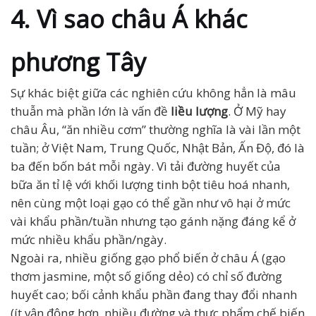
4. Vì sao châu Á khác
phương Tây
Sự khác biệt giữa các nghiên cứu không hẳn là mâu
thuẫn mà phần lớn là vấn đề
liều lượng
. Ở Mỹ hay
châu Âu, “ăn nhiều cơm” thường nghĩa là vài lần một
tuần; ở Việt Nam, Trung Quốc, Nhật Bản, Ấn Độ, đó là
ba đến bốn bát mỗi ngày. Vì tải đường huyết của
bữa ăn tỉ lệ với khối lượng tinh bột tiêu hoá nhanh,
nên cùng một loại gạo có thể gần như vô hại ở mức
vài khẩu phần/tuần nhưng tạo gánh nặng đáng kể ở
mức nhiều khẩu phần/ngày.
Ngoài ra, nhiều giống gạo phổ biến ở châu Á (gạo
thơm jasmine, một số giống dẻo) có chỉ số đường
huyết cao; bối cảnh khẩu phần đang thay đổi nhanh
(ít vận động hơn, nhiều đường và thực phẩm chế biến