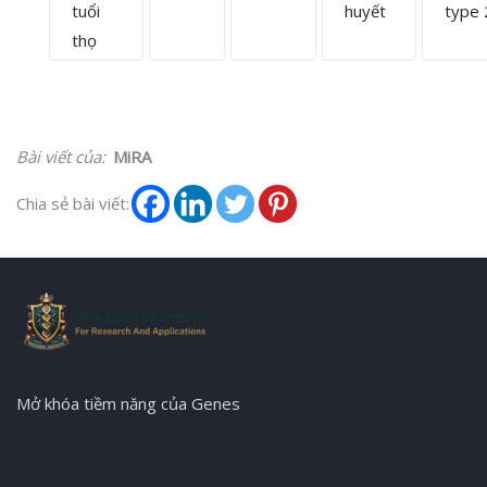
tuổi
huyết
type 
thọ
Bài viết của:
MiRA
Chia sẻ bài viết:
Mở khóa tiềm năng của Genes