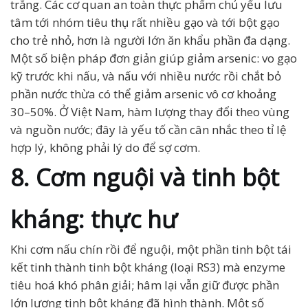
trắng. Các cơ quan an toàn thực phẩm chủ yếu lưu
tâm tới nhóm tiêu thụ rất nhiều gạo và tới bột gạo
cho trẻ nhỏ, hơn là người lớn ăn khẩu phần đa dạng.
Một số biện pháp đơn giản giúp giảm arsenic: vo gạo
kỹ trước khi nấu, và nấu với nhiều nước rồi chắt bỏ
phần nước thừa có thể giảm arsenic vô cơ khoảng
30–50%. Ở Việt Nam, hàm lượng thay đổi theo vùng
và nguồn nước; đây là yếu tố cần cân nhắc theo tỉ lệ
hợp lý, không phải lý do để sợ cơm.
8. Cơm nguội và tinh bột
kháng: thực hư
Khi cơm nấu chín rồi để nguội, một phần tinh bột tái
kết tinh thành tinh bột kháng (loại RS3) mà enzyme
tiêu hoá khó phân giải; hâm lại vẫn giữ được phần
lớn lượng tinh bột kháng đã hình thành. Một số