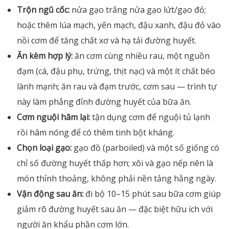
Trộn ngũ cốc:
nửa gạo trắng nửa gạo lứt/gạo đỏ;
hoặc thêm lúa mạch, yến mạch, đậu xanh, đậu đỏ vào
nồi cơm để tăng chất xơ và hạ tải đường huyết.
Ăn kèm hợp lý:
ăn cơm cùng nhiều rau, một nguồn
đạm (cá, đậu phụ, trứng, thịt nạc) và một ít chất béo
lành mạnh; ăn rau và đạm trước, cơm sau — trình tự
này làm phẳng đỉnh đường huyết của bữa ăn.
Cơm nguội hâm lại:
tận dụng cơm để nguội tủ lạnh
rồi hâm nóng để có thêm tinh bột kháng.
Chọn loại gạo:
gạo đồ (parboiled) và một số giống có
chỉ số đường huyết thấp hơn; xôi và gạo nếp nên là
món thỉnh thoảng, không phải nền tảng hằng ngày.
Vận động sau ăn:
đi bộ 10–15 phút sau bữa cơm giúp
giảm rõ đường huyết sau ăn — đặc biệt hữu ích với
người ăn khẩu phần cơm lớn.