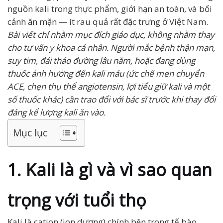
nguồn kali trong thực phẩm, giới hạn an toàn, và bối
cảnh ăn mặn — ít rau quả rất đặc trưng ở Việt Nam.
Bài viết chỉ nhằm mục đích giáo dục, không nhằm thay
cho tư vấn y khoa cá nhân. Người mắc bệnh thận mạn,
suy tim, đái tháo đường lâu năm, hoặc đang dùng
thuốc ảnh hưởng đến kali máu (ức chế men chuyển
ACE, chẹn thụ thể angiotensin, lợi tiểu giữ kali và một
số thuốc khác) cần trao đổi với bác sĩ trước khi thay đổi
đáng kể lượng kali ăn vào.
Mục lục
1. Kali là gì và vì sao quan
trọng với tuổi thọ
Kali là cation (ion dương) chính bên trong tế bào,