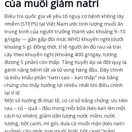
của muối giảm natri
Điều tra quốc gia về yếu tố nguy cơ bệnh không lây
nhiễm (STEPS) tại Việt Nam ước tính lượng muối ăn
trung bình của người trưởng thành vào khoảng 9–10
g/ngày — gần gấp đôi mức WHO khuyến nghị (dưới
khoảng 5 g). Đồng thời, tỉ lệ người ăn đủ rau và trái
cây theo khuyến nghị (khoảng 400 g/ngày, tương
đương 5 phần) còn thấp. Tăng huyết áp và đột quỵ là
gánh nặng bệnh tật và tử vong hàng đầu. Đây chính
là kiểu khẩu phần “natri cao – kali thấp” mà bằng
chứng cho thấy hưởng lợi nhiều nhất khi điều chỉnh
lại tỉ lệ.
Một số hướng đi thực tế, có cơ sở bằng chứng: ưu tiên
rau – củ – quả – đậu trong mỗi bữa (kéo kali lên một
cách tự nhiên); giảm dần lượng nước mắm, nước
tương, bột canh, mì gói, dưa cà muối mặn (kéo natri
xuống); cân nhắc loại muối hoặc bột canh “giảm