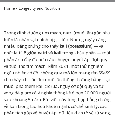
Home
/
Longevity and Nutrition
Trong dinh dưỡng tim mạch, natri (muối ăn) gần như
luôn là nhân vật chính bị gọi tên. Nhưng ngày càng
nhiều bằng chứng cho thấy
kali (potassium)
— và
nhất là
tỉ lệ giữa natri và kali
trong khẩu phần — mới
phản ánh đầy đủ hơn câu chuyện huyết áp, đột quỵ
và tuổi thọ tim mạch. Năm 2021, một thử nghiệm
ngẫu nhiên có đối chứng quy mô lớn mang tên SSaSS
cho thấy: chỉ cần đổi muối ăn thông thường bằng loại
muối pha thêm kali clorua, nguy cơ đột quỵ và tử
vong đã giảm có ý nghĩa thống kê ở hơn 20.000 người
sau khoảng 5 năm. Bài viết này tổng hợp bằng chứng
về kali trong lão hoá khoẻ mạnh: cơ chế sinh lý, các
phân tích gộp về huyết áp, dữ liệu dịch tễ về tử vong,