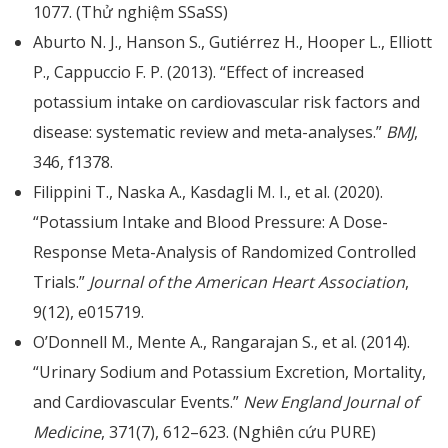
1077. (Thử nghiệm SSaSS)
Aburto N. J., Hanson S., Gutiérrez H., Hooper L., Elliott
P., Cappuccio F. P. (2013). “Effect of increased
potassium intake on cardiovascular risk factors and
disease: systematic review and meta-analyses.”
BMJ
,
346, f1378.
Filippini T., Naska A., Kasdagli M. I., et al. (2020).
“Potassium Intake and Blood Pressure: A Dose-
Response Meta-Analysis of Randomized Controlled
Trials.”
Journal of the American Heart Association
,
9(12), e015719.
O’Donnell M., Mente A., Rangarajan S., et al. (2014).
“Urinary Sodium and Potassium Excretion, Mortality,
and Cardiovascular Events.”
New England Journal of
Medicine
, 371(7), 612–623. (Nghiên cứu PURE)