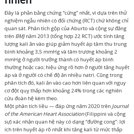
Đây là phần bằng chứng “cứng” nhất, vì dựa trên thử
nghiệm ngẫu nhiên có đối chứng (RCT) chứ không chỉ
quan sát. Phân tích gộp của Aburto và cộng sự đăng
trên
BMJ
năm 2013 (tổng hợp 22 RCT) ước tính tăng
lượng kali ăn vào giúp giảm huyết áp tâm thu trung
bình khoảng 3,5 mmHg và tâm trương khoảng 2
mmHg ở người trưởng thành có huyết áp bình
thường hoặc cao; hiệu ứng rõ hơn ở người tăng huyết
áp và ở người có chế độ ăn nhiều natri. Cũng trong
phân tích đó, kali ăn vào cao hơn liên quan với nguy
cơ đột quỵ thấp hơn khoảng 24% trong các nghiên
cứu đoàn hệ kèm theo.
Một phân tích liều — đáp ứng năm 2020 trên
Journal
of the American Heart Association
(Filippini và cộng
sự) xác nhận quan hệ này có dạng “đường cong”: lợi
ích trên huyết áp rõ nhất khi tăng kali từ mức thấp