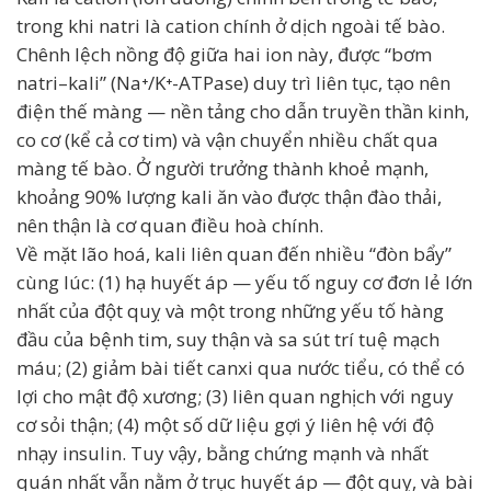
trong khi natri là cation chính ở dịch ngoài tế bào.
Chênh lệch nồng độ giữa hai ion này, được “bơm
natri–kali” (Na⁺/K⁺-ATPase) duy trì liên tục, tạo nên
điện thế màng — nền tảng cho dẫn truyền thần kinh,
co cơ (kể cả cơ tim) và vận chuyển nhiều chất qua
màng tế bào. Ở người trưởng thành khoẻ mạnh,
khoảng 90% lượng kali ăn vào được thận đào thải,
nên thận là cơ quan điều hoà chính.
Về mặt lão hoá, kali liên quan đến nhiều “đòn bẩy”
cùng lúc: (1) hạ huyết áp — yếu tố nguy cơ đơn lẻ lớn
nhất của đột quỵ và một trong những yếu tố hàng
đầu của bệnh tim, suy thận và sa sút trí tuệ mạch
máu; (2) giảm bài tiết canxi qua nước tiểu, có thể có
lợi cho mật độ xương; (3) liên quan nghịch với nguy
cơ sỏi thận; (4) một số dữ liệu gợi ý liên hệ với độ
nhạy insulin. Tuy vậy, bằng chứng mạnh và nhất
quán nhất vẫn nằm ở trục huyết áp — đột quỵ, và bài