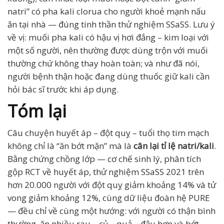
natri” có pha kali clorua cho người khoẻ mạnh nấu
ăn tại nhà — đúng tinh thần thử nghiệm SSaSS. Lưu ý
về vị: muối pha kali có hậu vị hơi đắng – kim loại với
một số người, nên thường được dùng trộn với muối
thường chứ không thay hoàn toàn; và như đã nói,
người bệnh thận hoặc đang dùng thuốc giữ kali cần
hỏi bác sĩ trước khi áp dụng.
Tóm lại
Câu chuyện huyết áp – đột quỵ – tuổi thọ tim mạch
không chỉ là “ăn bớt mặn” mà là
cân lại tỉ lệ natri/kali
.
Bằng chứng chồng lớp — cơ chế sinh lý, phân tích
gộp RCT về huyết áp, thử nghiệm SSaSS 2021 trên
hơn 20.000 người với đột quỵ giảm khoảng 14% và tử
vong giảm khoảng 12%, cùng dữ liệu đoàn hệ PURE
— đều chỉ về cùng một hướng: với người có thận bình
thường, ăn nhiều rau – củ – quả – đậu hơn và bớt