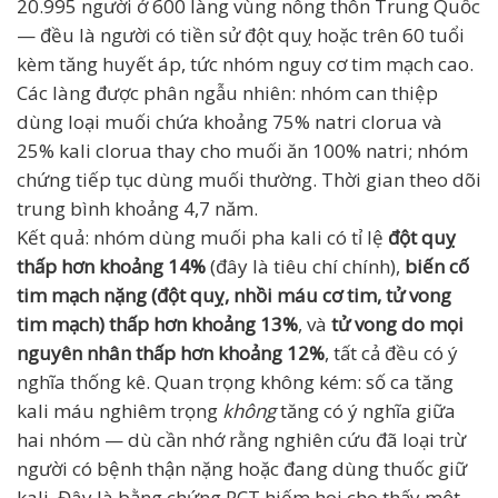
20.995 người ở 600 làng vùng nông thôn Trung Quốc
— đều là người có tiền sử đột quỵ hoặc trên 60 tuổi
kèm tăng huyết áp, tức nhóm nguy cơ tim mạch cao.
Các làng được phân ngẫu nhiên: nhóm can thiệp
dùng loại muối chứa khoảng 75% natri clorua và
25% kali clorua thay cho muối ăn 100% natri; nhóm
chứng tiếp tục dùng muối thường. Thời gian theo dõi
trung bình khoảng 4,7 năm.
Kết quả: nhóm dùng muối pha kali có tỉ lệ
đột quỵ
thấp hơn khoảng 14%
(đây là tiêu chí chính),
biến cố
tim mạch nặng (đột quỵ, nhồi máu cơ tim, tử vong
tim mạch) thấp hơn khoảng 13%
, và
tử vong do mọi
nguyên nhân thấp hơn khoảng 12%
, tất cả đều có ý
nghĩa thống kê. Quan trọng không kém: số ca tăng
kali máu nghiêm trọng
không
tăng có ý nghĩa giữa
hai nhóm — dù cần nhớ rằng nghiên cứu đã loại trừ
người có bệnh thận nặng hoặc đang dùng thuốc giữ
kali. Đây là bằng chứng RCT hiếm hoi cho thấy một