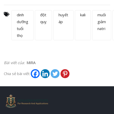
dinh
đột
huyết
kali
muối
dưỡng
quỵ
áp
giảm
tuổi
natri
thọ
Bài viết của:
MiRA
Chia sẻ bài viết: