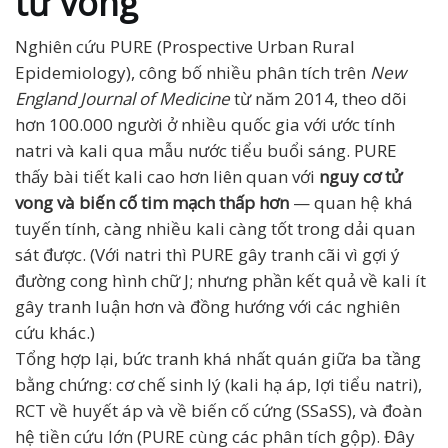
tử vong
Nghiên cứu PURE (Prospective Urban Rural
Epidemiology), công bố nhiều phân tích trên
New
England Journal of Medicine
từ năm 2014, theo dõi
hơn 100.000 người ở nhiều quốc gia với ước tính
natri và kali qua mẫu nước tiểu buổi sáng. PURE
thấy bài tiết kali cao hơn liên quan với
nguy cơ tử
vong và biến cố tim mạch thấp hơn
— quan hệ khá
tuyến tính, càng nhiều kali càng tốt trong dải quan
sát được. (Với natri thì PURE gây tranh cãi vì gợi ý
đường cong hình chữ J; nhưng phần kết quả về kali ít
gây tranh luận hơn và đồng hướng với các nghiên
cứu khác.)
Tổng hợp lại, bức tranh khá nhất quán giữa ba tầng
bằng chứng: cơ chế sinh lý (kali hạ áp, lợi tiểu natri),
RCT về huyết áp và về biến cố cứng (SSaSS), và đoàn
hệ tiền cứu lớn (PURE cùng các phân tích gộp). Đây