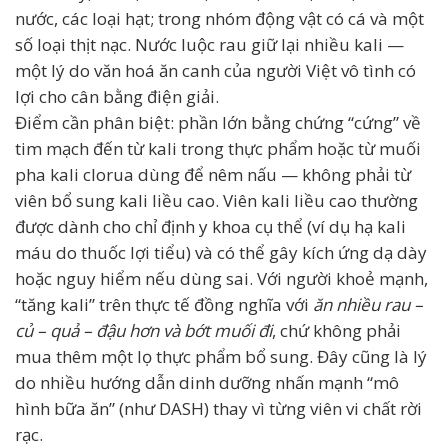
nước, các loại hạt; trong nhóm động vật có cá và một
số loại thịt nạc. Nước luộc rau giữ lại nhiều kali —
một lý do văn hoá ăn canh của người Việt vô tình có
lợi cho cân bằng điện giải.
Điểm cần phân biệt: phần lớn bằng chứng “cứng” về
tim mạch đến từ kali trong thực phẩm hoặc từ muối
pha kali clorua dùng để nêm nấu — không phải từ
viên bổ sung kali liều cao. Viên kali liều cao thường
được dành cho chỉ định y khoa cụ thể (ví dụ hạ kali
máu do thuốc lợi tiểu) và có thể gây kích ứng dạ dày
hoặc nguy hiểm nếu dùng sai. Với người khoẻ mạnh,
“tăng kali” trên thực tế đồng nghĩa với
ăn nhiều rau –
củ – quả – đậu hơn và bớt muối đi
, chứ không phải
mua thêm một lọ thực phẩm bổ sung. Đây cũng là lý
do nhiều hướng dẫn dinh dưỡng nhấn mạnh “mô
hình bữa ăn” (như DASH) thay vì từng viên vi chất rời
rạc.