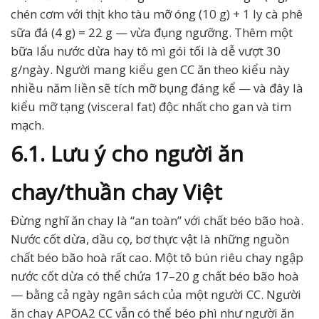
chén cơm với thịt kho tàu mỡ óng (10 g) + 1 ly cà phê
sữa đá (4 g) = 22 g — vừa đụng ngưỡng. Thêm một
bữa lẩu nước dừa hay tô mì gói tối là dễ vượt 30
g/ngày. Người mang kiểu gen CC ăn theo kiểu này
nhiều năm liền sẽ tích mỡ bụng đáng kể — và đây là
kiểu mỡ tạng (visceral fat) độc nhất cho gan và tim
mạch.
6.1. Lưu ý cho người ăn
chay/thuần chay Việt
Đừng nghĩ ăn chay là “an toàn” với chất béo bão hoà.
Nước cốt dừa, dầu cọ, bơ thực vật là những nguồn
chất béo bão hoà rất cao. Một tô bún riêu chay ngập
nước cốt dừa có thể chứa 17–20 g chất béo bão hoà
— bằng cả ngày ngân sách của một người CC. Người
ăn chay APOA2 CC vẫn có thể béo phì như người ăn