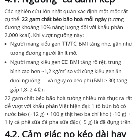
Các nghiên cứu lớn nhất quán xác định một mốc rất
cụ thể:
22 gam chất béo bão hoà mỗi ngày
(tương
đương khoảng 10% năng lượng đối với khẩu phần
2.000 kcal). Khi vượt ngưỡng này:
Người mang kiểu gen
TT/TC
: BMI tăng nhẹ, gần như
tương đương người ăn ít mỡ.
Người mang kiểu gen
CC
: BMI tăng rõ rệt, trung
bình cao hơn ~1,2 kg/m² so với cùng kiểu gen ăn
dưới ngưỡng — và nguy cơ béo phì (BMI ≥ 30) tăng
gấp 1,8–2,4 lần.
22 gam chất béo bão hoà tưởng nhiều mà thực ra rất
dễ vượt với khẩu phần Việt hiện đại: 1 tô bún bò có
nước béo (~12 g) + 100 g thịt heo ba chỉ kho (~10 g) +
1 ly cà phê sữa đá pha sữa đặc (~5 g) là đã đụng trần.
4.2. Cảm giác no kéo dài hay