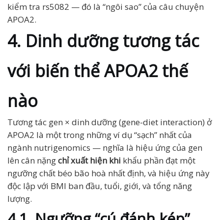
kiểm tra rs5082 — đó là “ngôi sao” của câu chuyện
APOA2.
4. Dinh dưỡng tương tác
với biến thể APOA2 thế
nào
Tương tác gen × dinh dưỡng (gene-diet interaction) ở
APOA2 là một trong những ví dụ “sạch” nhất của
ngành nutrigenomics — nghĩa là hiệu ứng của gen
lên cân nặng
chỉ xuất hiện khi
khẩu phần đạt một
ngưỡng chất béo bão hoà nhất định, và hiệu ứng này
độc lập với BMI ban đầu, tuổi, giới, và tổng năng
lượng.
4.1. Ngưỡng “cú đánh kép”