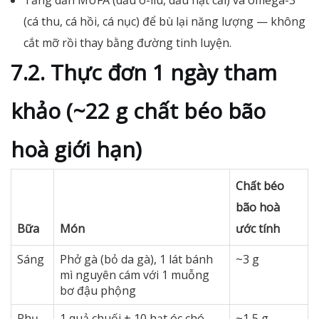
Tăng dần MUFA (dầu ô-liu, dầu hạt cải) và omega-3
(cá thu, cá hồi, cá nục) để bù lại năng lượng — không
cắt mỡ rồi thay bằng đường tinh luyện.
7.2. Thực đơn 1 ngày tham
khảo (~22 g chất béo bão
hoà giới hạn)
Chất béo
bão hoà
Bữa
Món
ước tính
Sáng
Phở gà (bỏ da gà), 1 lát bánh
~3 g
mì nguyên cám với 1 muỗng
bơ đậu phộng
Phụ
1 quả chuối + 10 hạt óc chó
~1,5 g