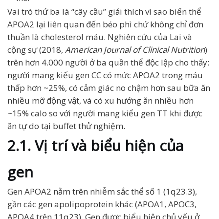
Vai trò thứ ba là “cây cầu” giải thích vì sao biến thể
APOA2 lại liên quan đến béo phì chứ không chỉ đơn
thuần là cholesterol máu. Nghiên cứu của Lai và
cộng sự (2018,
American Journal of Clinical Nutrition
)
trên hơn 4.000 người ở ba quần thể độc lập cho thấy:
người mang kiểu gen CC có mức APOA2 trong máu
thấp hơn ~25%, có cảm giác no chậm hơn sau bữa ăn
nhiều mỡ động vật, và có xu hướng ăn nhiều hơn
~15% calo so với người mang kiểu gen TT khi được
ăn tự do tại buffet thử nghiệm.
2.1. Vị trí và biểu hiện của
gen
Gen APOA2 nằm trên nhiễm sắc thể số 1 (1q23.3),
gần các gen apolipoprotein khác (APOA1, APOC3,
APOA4 trên 11q23). Gen được biểu hiện chủ yếu ở