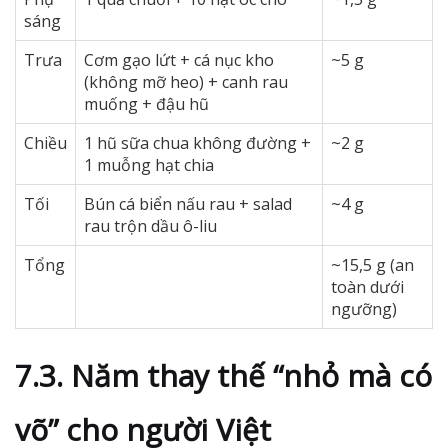
sáng
Trưa
Cơm gạo lứt + cá nục kho
~5 g
(không mỡ heo) + canh rau
muống + đậu hũ
Chiều
1 hũ sữa chua không đường +
~2 g
1 muỗng hạt chia
Tối
Bún cá biển nấu rau + salad
~4 g
rau trộn dầu ô-liu
Tổng
~15,5 g (an
toàn dưới
ngưỡng)
7.3. Năm thay thế “nhỏ mà có
võ” cho người Việt