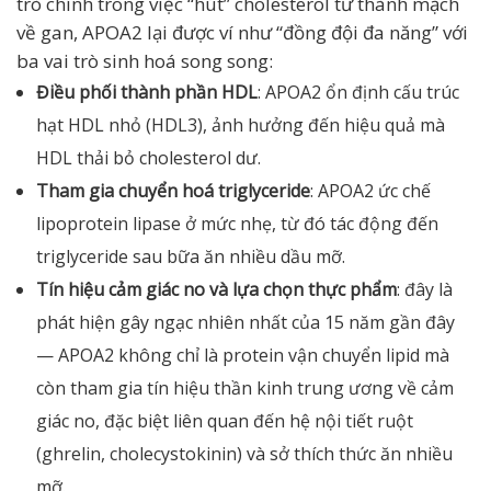
trò chính trong việc “hút” cholesterol từ thành mạch
về gan, APOA2 lại được ví như “đồng đội đa năng” với
ba vai trò sinh hoá song song:
Điều phối thành phần HDL
: APOA2 ổn định cấu trúc
hạt HDL nhỏ (HDL3), ảnh hưởng đến hiệu quả mà
HDL thải bỏ cholesterol dư.
Tham gia chuyển hoá triglyceride
: APOA2 ức chế
lipoprotein lipase ở mức nhẹ, từ đó tác động đến
triglyceride sau bữa ăn nhiều dầu mỡ.
Tín hiệu cảm giác no và lựa chọn thực phẩm
: đây là
phát hiện gây ngạc nhiên nhất của 15 năm gần đây
— APOA2 không chỉ là protein vận chuyển lipid mà
còn tham gia tín hiệu thần kinh trung ương về cảm
giác no, đặc biệt liên quan đến hệ nội tiết ruột
(ghrelin, cholecystokinin) và sở thích thức ăn nhiều
mỡ.