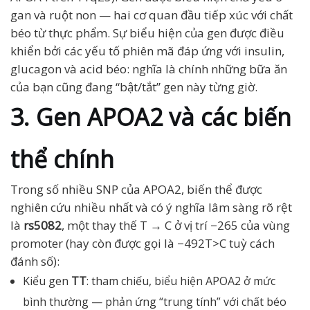
gan và ruột non — hai cơ quan đầu tiếp xúc với chất
béo từ thực phẩm. Sự biểu hiện của gen được điều
khiển bởi các yếu tố phiên mã đáp ứng với insulin,
glucagon và acid béo: nghĩa là chính những bữa ăn
của bạn cũng đang “bật/tắt” gen này từng giờ.
3. Gen APOA2 và các biến
thể chính
Trong số nhiều SNP của APOA2, biến thể được
nghiên cứu nhiều nhất và có ý nghĩa lâm sàng rõ rệt
là
rs5082
, một thay thế T → C ở vị trí −265 của vùng
promoter (hay còn được gọi là −492T>C tuỳ cách
đánh số):
Kiểu gen
TT
: tham chiếu, biểu hiện APOA2 ở mức
bình thường — phản ứng “trung tính” với chất béo