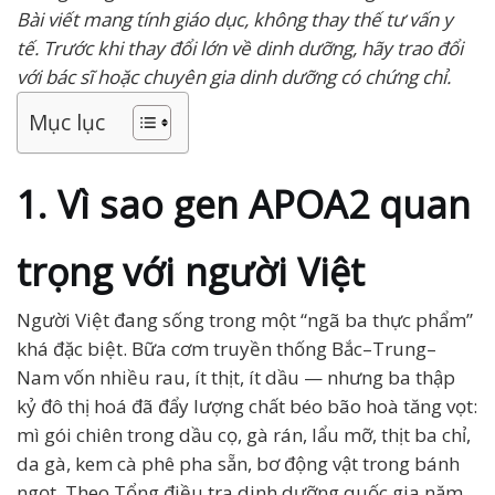
Bài viết mang tính giáo dục, không thay thế tư vấn y
tế. Trước khi thay đổi lớn về dinh dưỡng, hãy trao đổi
với bác sĩ hoặc chuyên gia dinh dưỡng có chứng chỉ.
Mục lục
1. Vì sao gen APOA2 quan
trọng với người Việt
Người Việt đang sống trong một “ngã ba thực phẩm”
khá đặc biệt. Bữa cơm truyền thống Bắc–Trung–
Nam vốn nhiều rau, ít thịt, ít dầu — nhưng ba thập
kỷ đô thị hoá đã đẩy lượng chất béo bão hoà tăng vọt:
mì gói chiên trong dầu cọ, gà rán, lẩu mỡ, thịt ba chỉ,
da gà, kem cà phê pha sẵn, bơ động vật trong bánh
ngọt. Theo Tổng điều tra dinh dưỡng quốc gia năm