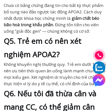
Chưa có bằng chứng đáng tin cho bất kỳ thực phẩm
bổ sung nào đảo ngược tác động APOA2. Cách duy
nhất được khoa học chứng minh là
giảm chất béo
bão hoà trong khẩu phần
. Đừng tốn tiền cho viên
uống “giải độc gen” — chúng không có cơ sở.
Q5. Trẻ em có nên xét
nghiệm APOA2?
Không khuyến nghị thường quy. Trẻ em dưới 18 tuổi
nên ưu tiên thói quen ăn uống lành mạnh chung cho
mọi kiểu gen. Xét nghiệm di truyền cho trẻ chỉ nên
thực hiện vì lý do y tế cụ thể, có chỉ định của bác sĩ.
Q6. Nếu tôi đã thừa cân và
mang CC, có thể giảm cân