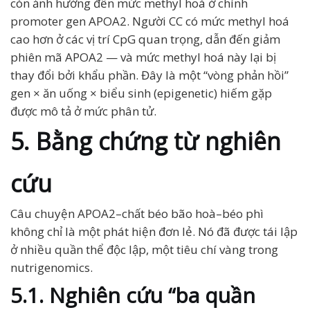
còn ảnh hưởng đến mức methyl hoá ở chính
promoter gen APOA2. Người CC có mức methyl hoá
cao hơn ở các vị trí CpG quan trọng, dẫn đến giảm
phiên mã APOA2 — và mức methyl hoá này lại bị
thay đổi bởi khẩu phần. Đây là một “vòng phản hồi”
gen × ăn uống × biểu sinh (epigenetic) hiếm gặp
được mô tả ở mức phân tử.
5. Bằng chứng từ nghiên
cứu
Câu chuyện APOA2–chất béo bão hoà–béo phì
không chỉ là một phát hiện đơn lẻ. Nó đã được tái lập
ở nhiều quần thể độc lập, một tiêu chí vàng trong
nutrigenomics.
5.1. Nghiên cứu “ba quần