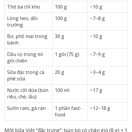
Thịt ba chỉ kho
100 g
~10 g
Lòng heo, dồi
100 g
~7–8 g
trường
Bơ, phô mai trong
30 g
~10 g
bánh
Dầu cọ trong mì
1 gói (75 g)
~7–9 g
gói chiên
Sữa đặc trong cà
20 g
~3–4 g
phê sữa
Nước cốt dừa (bún
100 ml
~17 g
riêu, chè, lẩu)
Sườn ram, gà rán
1 phần fast-
~12–18 g
food
Một bữa Việt “đặc trưng”: bún bò có chân giò (8 g) + 1