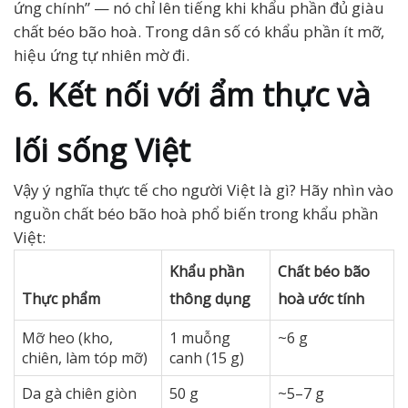
ứng chính” — nó chỉ lên tiếng khi khẩu phần đủ giàu
chất béo bão hoà. Trong dân số có khẩu phần ít mỡ,
hiệu ứng tự nhiên mờ đi.
6. Kết nối với ẩm thực và
lối sống Việt
Vậy ý nghĩa thực tế cho người Việt là gì? Hãy nhìn vào
nguồn chất béo bão hoà phổ biến trong khẩu phần
Việt:
Khẩu phần
Chất béo bão
Thực phẩm
thông dụng
hoà ước tính
Mỡ heo (kho,
1 muỗng
~6 g
chiên, làm tóp mỡ)
canh (15 g)
Da gà chiên giòn
50 g
~5–7 g