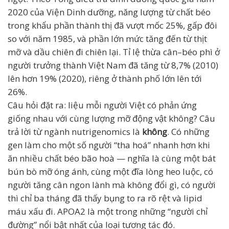
2020 của Viện Dinh dưỡng, năng lượng từ chất béo
trong khẩu phần thành thị đã vượt mốc 25%, gấp đôi
so với năm 1985, và phần lớn mức tăng đến từ thịt
mỡ và dầu chiên đi chiên lại. Tỉ lệ thừa cân–béo phì ở
người trưởng thành Việt Nam đã tăng từ 8,7% (2010)
lên hơn 19% (2020), riêng ở thành phố lớn lên tới
26%.
Câu hỏi đặt ra: liệu mỗi người Việt có phản ứng
giống nhau với cùng lượng mỡ động vật không? Câu
trả lời từ ngành nutrigenomics là
không
. Có những
gen làm cho một số người “tha hoá” nhanh hơn khi
ăn nhiều chất béo bão hoà — nghĩa là cùng một bát
bún bò mỡ óng ánh, cùng một đĩa lòng heo luộc, có
người tăng cân ngon lành mà không đổi gì, có người
thì chỉ ba tháng đã thấy bụng to ra rõ rệt và lipid
máu xấu đi. APOA2 là một trong những “người chỉ
đường” nổi bật nhất của loại tương tác đó.