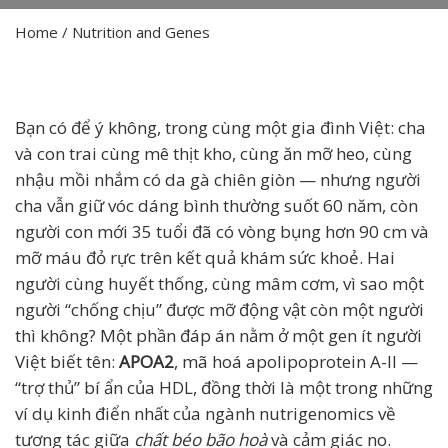
Home
/
Nutrition and Genes
Bạn có để ý không, trong cùng một gia đình Việt: cha
và con trai cùng mê thịt kho, cùng ăn mỡ heo, cùng
nhậu mồi nhắm có da gà chiên giòn — nhưng người
cha vẫn giữ vóc dáng bình thường suốt 60 năm, còn
người con mới 35 tuổi đã có vòng bụng hơn 90 cm và
mỡ máu đỏ rực trên kết quả khám sức khoẻ. Hai
người cùng huyết thống, cùng mâm cơm, vì sao một
người “chống chịu” được mỡ động vật còn một người
thì không? Một phần đáp án nằm ở một gen ít người
Việt biết tên:
APOA2
, mã hoá apolipoprotein A-II —
“trợ thủ” bí ẩn của HDL, đồng thời là một trong những
ví dụ kinh điển nhất của ngành nutrigenomics về
tương tác giữa
chất béo bão hoà
và cảm giác no.