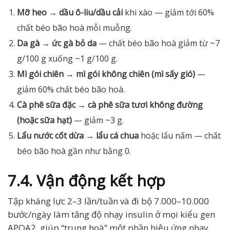
Mỡ heo → dầu ô-liu/dầu cải
khi xào — giảm tới 60%
chất béo bão hoà mỗi muỗng.
Da gà → ức gà bỏ da
— chất béo bão hoà giảm từ ~7
g/100 g xuống ~1 g/100 g.
Mì gói chiên → mì gói không chiên (mì sấy gió)
—
giảm 60% chất béo bão hoà.
Cà phê sữa đặc → cà phê sữa tươi không đường
(hoặc sữa hạt)
— giảm ~3 g.
Lẩu nước cốt dừa → lẩu cá chua
hoặc lẩu nấm — chất
béo bão hoà gần như bằng 0.
7.4. Vận động kết hợp
Tập kháng lực 2–3 lần/tuần và đi bộ 7.000–10.000
bước/ngày làm tăng độ nhạy insulin ở mọi kiểu gen
APOA2, giúp “trung hoà” một phần hiệu ứng nhạy