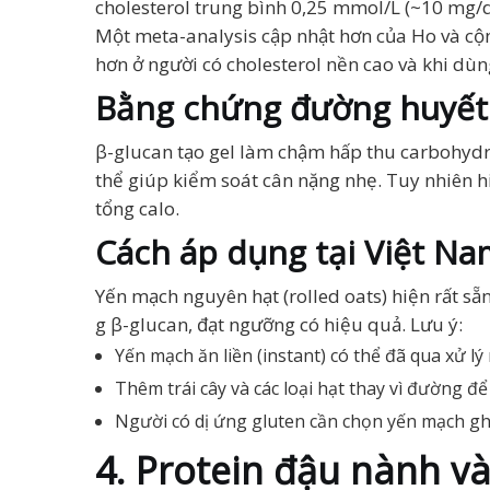
cholesterol trung bình 0,25 mmol/L (~10 mg/dL
Một meta-analysis cập nhật hơn của Ho và cộ
hơn ở người có cholesterol nền cao và khi dùn
Bằng chứng đường huyết 
β-glucan tạo gel làm chậm hấp thu carbohydr
thể giúp kiểm soát cân nặng nhẹ. Tuy nhiên h
tổng calo.
Cách áp dụng tại Việt Na
Yến mạch nguyên hạt (rolled oats) hiện rất s
g β-glucan, đạt ngưỡng có hiệu quả. Lưu ý:
Yến mạch ăn liền (instant) có thể đã qua xử lý
Thêm trái cây và các loại hạt thay vì đường đ
Người có dị ứng gluten cần chọn yến mạch ghi
4. Protein đậu nành và