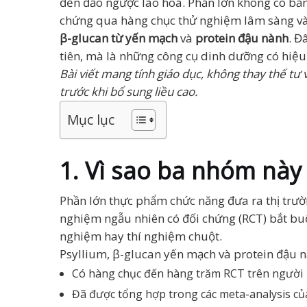
đến đảo ngược lão hoá. Phần lớn không có bằ
chứng qua hàng chục thử nghiệm lâm sàng và 
β-glucan từ yến mạch
và
protein đậu nành
. Đ
tiên, mà là những công cụ dinh dưỡng có hiệ
Bài viết mang tính giáo dục, không thay thế tư 
trước khi bổ sung liều cao.
Mục lục
1. Vì sao ba nhóm này
Phần lớn thực phẩm chức năng đưa ra thị trư
nghiệm ngẫu nhiên có đối chứng (RCT) bắt buộ
nghiệm hay thí nghiệm chuột.
Psyllium, β-glucan yến mạch và protein đậu nà
Có hàng chục đến hàng trăm RCT trên người
Đã được tổng hợp trong các meta-analysis củ