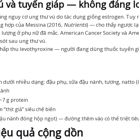
 và tuyến giáp — không đáng l
tăng nguy cơ ung thư vú do tác dụng giống estrogen. Tuy 
g hợp của Messina (2016,
Nutrients
) — cho thấy ngược lạ
 lượng ở phụ nữ đã mắc. American Cancer Society và Amer
sót sau ung thư vú.
ẹ hấp thu levothyroxine — người đang dùng thuốc tuyến g
 dưới nhiều dạng: đậu phụ, sữa đậu nành, tương, natto (í
nành
~7 g protein
 “thịt giả” siêu chế biến
 nành đóng hộp ngọt) — đường thêm vào có thể triệt tiêu 
iệu quả cộng dồn