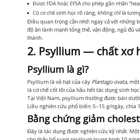
Được FDA hoặc EFSA cho phép gắn nhãn “healt
Có cơ chế sinh học rõ ràng, không chỉ là tươn
Điều quan trọng cần nhớ: ngay cả với những 
độ ăn lành mạnh tổng thể, vận động, ngủ đủ và
thành.
2. Psyllium — chất xơ 
Psyllium là gì?
Psyllium là vỏ hạt của cây
Plantago ovata
, một
là cơ chế cốt lõi của hầu hết tác dụng sinh học
Tại Việt Nam, psyllium thường được bán dưới 
Liều nghiên cứu phổ biến: 5–15 g/ngày, chia 1
Bằng chứng giảm cholest
Đây là tác dụng được nghiên cứu kỹ nhất. Một
cho thấy bổ sung psyllium trung bình 10 g/n