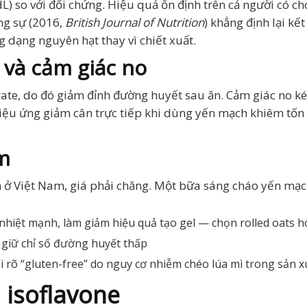
) so với đối chứng. Hiệu quả ổn định trên cả người có ch
ng sự (2016,
British Journal of Nutrition
) khẳng định lại k
g dạng nguyên hạt thay vì chiết xuất.
và cảm giác no
ate, do đó giảm đỉnh đường huyết sau ăn. Cảm giác no k
iệu ứng giảm cân trực tiếp khi dùng yến mạch khiêm tốn 
m
ẵn ở Việt Nam, giá phải chăng. Một bữa sáng cháo yến mạ
 nhiệt mạnh, làm giảm hiệu quả tạo gel — chọn rolled oats ho
ể giữ chỉ số đường huyết thấp
 rõ “gluten-free” do nguy cơ nhiễm chéo lúa mì trong sản x
 isoflavone