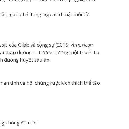
ù đắp, gan phải tổng hợp acid mật mới từ
ysis của Gibb và cộng sự (2015,
American
 đái tháo đường — tương đương một thuốc hạ
nh đường huyết sau ăn.
ạn tính và hội chứng ruột kích thích thể táo
ống không đủ nước