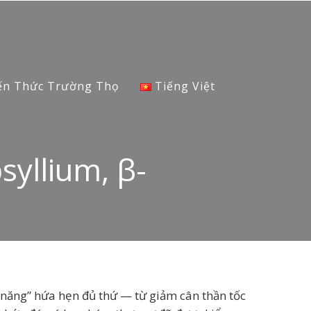
ến Thức Trường Thọ
Tiếng Việt
yllium, β-
 năng” hứa hẹn đủ thứ — từ giảm cân thần tốc