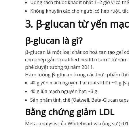
Uống cách thuốc khác ít nhất 1–2 giờ vì có t
Không khuyến cáo cho người có hẹp ruột, tắc
3. β-glucan từ yến mạ
β-glucan là gì?
β-glucan là một loại chất xơ hoà tan tạo gel 
cho phép gắn “qualified health claim” từ nă
phê duyệt tương tự năm 2011.
Hàm lượng β-glucan trong các thực phẩm thô
40 g yến mạch nguyên hạt (oats khô): ~2 g β-
40 g lúa mạch nguyên hạt: ~3 g
Sản phẩm tinh chế (Oatwell, Beta-Glucan capsu
Bằng chứng giảm LDL
Meta-analysis của Whitehead và cộng sự (20