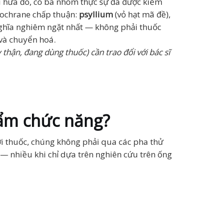
i hứa đó, có ba nhóm thực sự đã được kiểm
Cochrane chấp thuận:
psyllium
(vỏ hạt mã đề),
ghĩa nghiêm ngặt nhất — không phải thuốc
và chuyển hoá.
 thận, đang dùng thuốc) cần trao đổi với bác sĩ
hẩm chức năng?
i thuốc, chúng không phải qua các pha thử
— nhiều khi chỉ dựa trên nghiên cứu trên ống