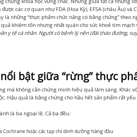
ng chứng khoa học vững chắc. Nhưng giữa tất cả những lờ
được các cơ quan như FDA (Hoa Kỳ), EFSA (châu Âu) và 
ây là những “thực phẩm chức năng có bằng chứng” theo n
u quả khiêm tốn nhưng nhất quán cho sức khoẻ tim mạch 
vấn y tế cá nhân. Người có bệnh lý nền (đái tháo đường, suy
 nổi bật giữa “rừng” thực p
ờng mà không cần chứng minh hiệu quả lâm sàng. Khác vớ
c. Hậu quả là bằng chứng cho hầu hết sản phẩm rất yếu 
nh là ba ngoại lệ. Cả ba đều:
a Cochrane hoặc các tạp chí dinh dưỡng hàng đầu