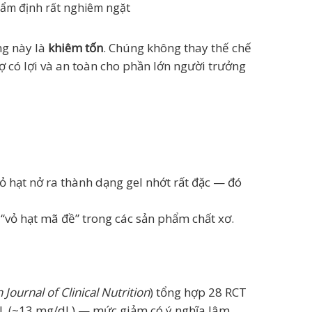
hẩm định rất nghiêm ngặt
ng này là
khiêm tốn
. Chúng không thay thế chế
ợ có lợi và an toàn cho phần lớn người trưởng
ỏ hạt nở ra thành dạng gel nhớt rất đặc — đó
“vỏ hạt mã đề” trong các sản phẩm chất xơ.
Journal of Clinical Nutrition
) tổng hợp 28 RCT
/L (~13 mg/dL) — mức giảm có ý nghĩa lâm