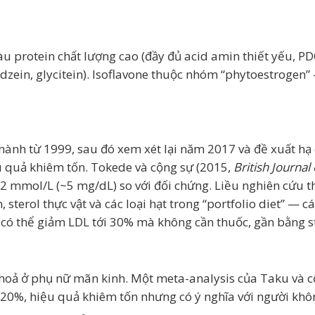
u protein chất lượng cao (đầy đủ acid amin thiết yếu, PD
idzein, glycitein). Isoflavone thuộc nhóm “phytoestrogen”
 nành từ 1999, sau đó xem xét lại năm 2017 và đề xuất h
u quả khiêm tốn. Tokede và cộng sự (2015,
British Journal 
2 mmol/L (~5 mg/dL) so với đối chứng. Liều nghiên cứu 
sterol thực vật và các loại hạt trong “portfolio diet” — c
, có thể giảm LDL tới 30% mà không cần thuốc, gần bằng st
 hoả ở phụ nữ mãn kinh. Một meta-analysis của Taku và 
g 20%, hiệu quả khiêm tốn nhưng có ý nghĩa với người k