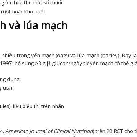
hể giảm hấp thu một số thuốc
 ruột hoặc khó nuốt
ch và lúa mạch
có nhiều trong yến mạch (oats) và lúa mạch (barley). Đây 
m 1997: bổ sung ≥3 g β-glucan/ngày từ yến mạch có thể g
ng dụng:
glucan
les): liều biểu thị trên nhãn
14,
American Journal of Clinical Nutrition
) trên 28 RCT cho