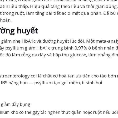
in liều thấp. Hiệu quả tăng theo liều và thời gian dùng.
mật trong ruột, làm tăng bài tiết acid mật qua phân. Để b
 hoàn.
ường huyết
ể giảm nhẹ HbA1c và đường huyết lúc đói. Một meta-anal
thấy psyllium giảm HbA1c trung bình 0,97% ở bệnh nhân
tốc độ làm rỗng dạ dày và hấp thu glucose, làm phẳng đỉ
roenterology coi là chất xơ hoà tan ưu tiên cho táo bón m
 IBS nặng hơn — psyllium tạo gel mềm, ít sinh hơi.
ể giảm đầy bụng
llium khô có thể gây tắc nghẽn thực quản hoặc ruột nếu u