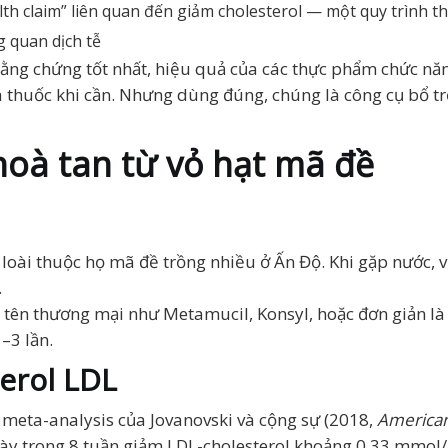
h claim” liên quan đến giảm cholesterol — một quy trình t
g quan dịch tễ
bằng chứng tốt nhất, hiệu quả của các thực phẩm chức nă
 thuốc khi cần. Nhưng dùng đúng, chúng là công cụ bổ tr
hoà tan từ vỏ hạt mã đề
 loài thuộc họ mã đề trồng nhiều ở Ấn Độ. Khi gặp nước, v
.
tên thương mại như Metamucil, Konsyl, hoặc đơn giản là 
–3 lần.
erol LDL
 meta-analysis của Jovanovski và cộng sự (2018,
American 
gày trong 8 tuần giảm LDL-cholesterol khoảng 0,33 mmol