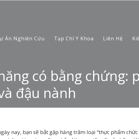
ự Án Nghiên Cứu
Tạp Chí Y Khoa
Liên Hệ
Ki
ăng có bằng chứng: ps
và đậu nành
ngày nay, bạn sẽ bắt gặp hàng trăm loại “thực phẩm chức