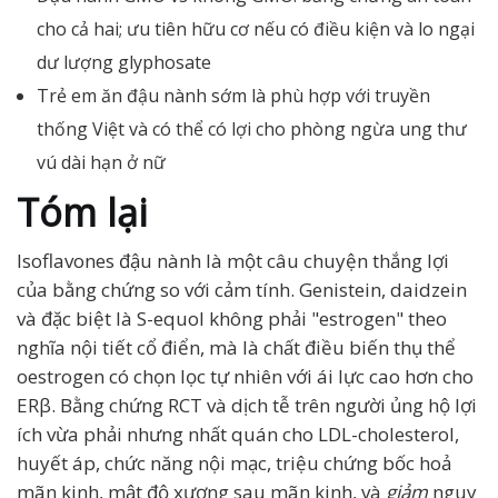
cho cả hai; ưu tiên hữu cơ nếu có điều kiện và lo ngại
dư lượng glyphosate
Trẻ em ăn đậu nành sớm là phù hợp với truyền
thống Việt và có thể có lợi cho phòng ngừa ung thư
vú dài hạn ở nữ
Tóm lại
Isoflavones đậu nành là một câu chuyện thắng lợi
của bằng chứng so với cảm tính. Genistein, daidzein
và đặc biệt là S-equol không phải "estrogen" theo
nghĩa nội tiết cổ điển, mà là chất điều biến thụ thể
oestrogen có chọn lọc tự nhiên với ái lực cao hơn cho
ERβ. Bằng chứng RCT và dịch tễ trên người ủng hộ lợi
ích vừa phải nhưng nhất quán cho LDL-cholesterol,
huyết áp, chức năng nội mạc, triệu chứng bốc hoả
mãn kinh, mật độ xương sau mãn kinh, và
giảm
nguy