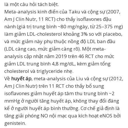
là một câu hỏi tách biệt.
Meta-analysis kinh điển của Taku và cộng sự (2007,
Am J Clin Nutr, 11 RCT) cho thấy isoflavones đậu
nành (giá trị trung bình ~80 mg/ngày, từ 25–375 mg)
làm giảm LDL-cholesterol khoảng 3% so với placebo,
và mức giảm này phụ thuộc nồng độ LDL ban đầu
(LDL càng cao, mức giảm càng rõ). Một meta-
analysis cập nhật năm 2019 trên 46 RCT cho mức
giảm LDL trung bình 4,8 mg/dL, kèm giảm tổng
cholesterol và triglyceride nhẹ.
Về
huyết áp
, meta-analysis của Liu và cộng sự (2012,
Am J Clin Nutr) trên 11 RCT cho thấy bổ sung
isoflavones giảm huyết áp tâm thu trung bình ~2
mmHg ở người tăng huyết áp, không thay đổi đáng
kể ở người huyết áp bình thường. Cơ chế giả định là
tăng giải phóng NO nội mạc qua kích hoạt eNOS bởi
genistein.