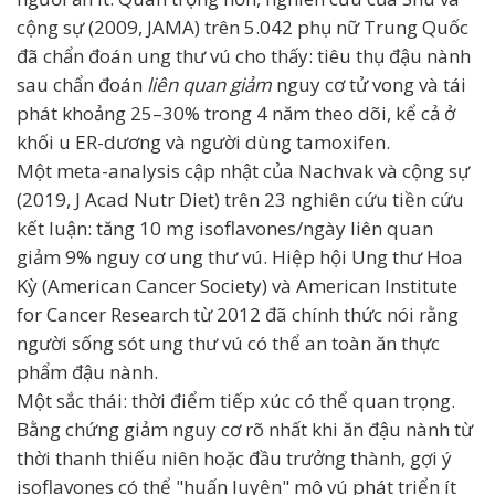
cộng sự (2009, JAMA) trên 5.042 phụ nữ Trung Quốc
đã chẩn đoán ung thư vú cho thấy: tiêu thụ đậu nành
sau chẩn đoán
liên quan giảm
nguy cơ tử vong và tái
phát khoảng 25–30% trong 4 năm theo dõi, kể cả ở
khối u ER-dương và người dùng tamoxifen.
Một meta-analysis cập nhật của Nachvak và cộng sự
(2019, J Acad Nutr Diet) trên 23 nghiên cứu tiền cứu
kết luận: tăng 10 mg isoflavones/ngày liên quan
giảm 9% nguy cơ ung thư vú. Hiệp hội Ung thư Hoa
Kỳ (American Cancer Society) và American Institute
for Cancer Research từ 2012 đã chính thức nói rằng
người sống sót ung thư vú có thể an toàn ăn thực
phẩm đậu nành.
Một sắc thái: thời điểm tiếp xúc có thể quan trọng.
Bằng chứng giảm nguy cơ rõ nhất khi ăn đậu nành từ
thời thanh thiếu niên hoặc đầu trưởng thành, gợi ý
isoflavones có thể "huấn luyện" mô vú phát triển ít