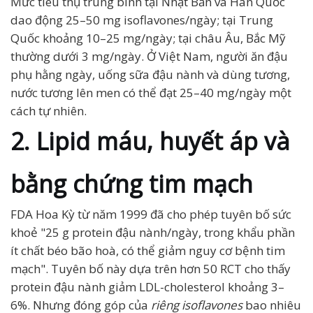
Mức tiêu thụ trung bình tại Nhật Bản và Hàn Quốc
dao động 25–50 mg isoflavones/ngày; tại Trung
Quốc khoảng 10–25 mg/ngày; tại châu Âu, Bắc Mỹ
thường dưới 3 mg/ngày. Ở Việt Nam, người ăn đậu
phụ hằng ngày, uống sữa đậu nành và dùng tương,
nước tương lên men có thể đạt 25–40 mg/ngày một
cách tự nhiên.
2. Lipid máu, huyết áp và
bằng chứng tim mạch
FDA Hoa Kỳ từ năm 1999 đã cho phép tuyên bố sức
khoẻ "25 g protein đậu nành/ngày, trong khẩu phần
ít chất béo bão hoà, có thể giảm nguy cơ bệnh tim
mạch". Tuyên bố này dựa trên hơn 50 RCT cho thấy
protein đậu nành giảm LDL-cholesterol khoảng 3–
6%. Nhưng đóng góp của
riêng isoflavones
bao nhiêu