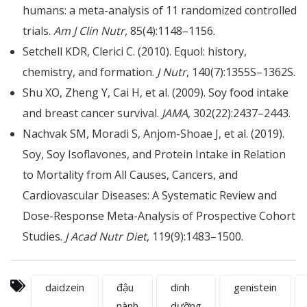
humans: a meta-analysis of 11 randomized controlled
trials.
Am J Clin Nutr
, 85(4):1148–1156.
Setchell KDR, Clerici C. (2010). Equol: history,
chemistry, and formation.
J Nutr
, 140(7):1355S–1362S.
Shu XO, Zheng Y, Cai H, et al. (2009). Soy food intake
and breast cancer survival.
JAMA
, 302(22):2437–2443.
Nachvak SM, Moradi S, Anjom-Shoae J, et al. (2019).
Soy, Soy Isoflavones, and Protein Intake in Relation
to Mortality from All Causes, Cancers, and
Cardiovascular Diseases: A Systematic Review and
Dose-Response Meta-Analysis of Prospective Cohort
Studies.
J Acad Nutr Diet
, 119(9):1483–1500.
daidzein
đậu
dinh
genistein
nành
dưỡng