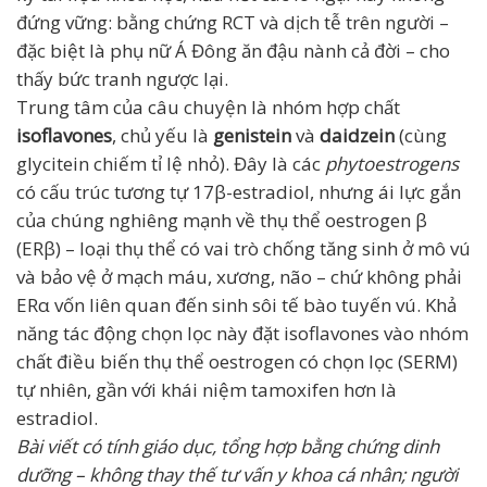
đứng vững: bằng chứng RCT và dịch tễ trên người –
đặc biệt là phụ nữ Á Đông ăn đậu nành cả đời – cho
thấy bức tranh ngược lại.
Trung tâm của câu chuyện là nhóm hợp chất
isoflavones
, chủ yếu là
genistein
và
daidzein
(cùng
glycitein chiếm tỉ lệ nhỏ). Đây là các
phytoestrogens
có cấu trúc tương tự 17β-estradiol, nhưng ái lực gắn
của chúng nghiêng mạnh về thụ thể oestrogen β
(ERβ) – loại thụ thể có vai trò chống tăng sinh ở mô vú
và bảo vệ ở mạch máu, xương, não – chứ không phải
ERα vốn liên quan đến sinh sôi tế bào tuyến vú. Khả
năng tác động chọn lọc này đặt isoflavones vào nhóm
chất điều biến thụ thể oestrogen có chọn lọc (SERM)
tự nhiên, gần với khái niệm tamoxifen hơn là
estradiol.
Bài viết có tính giáo dục, tổng hợp bằng chứng dinh
dưỡng – không thay thế tư vấn y khoa cá nhân; người