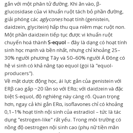
gắn với một phân tử đường. Khi ăn vào, β-
glucosidase của vi khuẩn ruột tách bỏ phần đường,
giải phóng các
aglycones
hoạt tính (genistein,
daidzein, glycitein) hấp thu qua niêm mạc ruột non.
Một phần daidzein tiếp tục được vi khuẩn ruột
chuyển hoá thành
S-equol
– đây là dạng có hoạt tính
sinh học mạnh và bền nhất, nhưng chỉ khoảng 25–
30% người phương Tây và 50–60% người Á Đông có
hệ vi sinh có khả năng tạo equol (gọi là "equol-
producers").
Về mặt dược động học, ái lực gắn của genistein với
ERβ cao gấp ~20 lần so với ERα; với daidzein và đặc
biệt S-equol, độ nghiêng này càng rõ. Quan trọng
hơn, ngay cả khi gắn ERα, isoflavones chỉ có khoảng
0,1–1% hoạt tính nội sinh của estradiol – tức là tác
dụng "estrogen-like" rất yếu. Trong môi trường có
nồng độ oestrogen nội sinh cao (phụ nữ tiền mãn