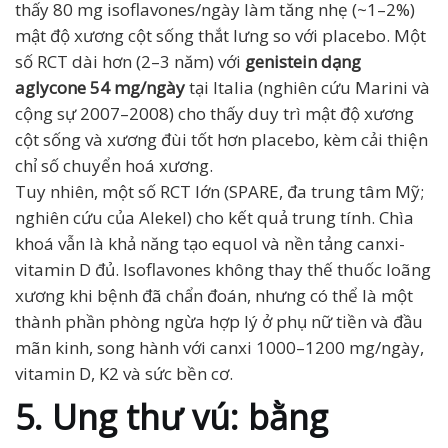
thấy 80 mg isoflavones/ngày làm tăng nhẹ (~1–2%)
mật độ xương cột sống thắt lưng so với placebo. Một
số RCT dài hơn (2–3 năm) với
genistein dạng
aglycone 54 mg/ngày
tại Italia (nghiên cứu Marini và
cộng sự 2007–2008) cho thấy duy trì mật độ xương
cột sống và xương đùi tốt hơn placebo, kèm cải thiện
chỉ số chuyển hoá xương.
Tuy nhiên, một số RCT lớn (SPARE, đa trung tâm Mỹ;
nghiên cứu của Alekel) cho kết quả trung tính. Chìa
khoá vẫn là khả năng tạo equol và nền tảng canxi-
vitamin D đủ. Isoflavones không thay thế thuốc loãng
xương khi bệnh đã chẩn đoán, nhưng có thể là một
thành phần phòng ngừa hợp lý ở phụ nữ tiền và đầu
mãn kinh, song hành với canxi 1000–1200 mg/ngày,
vitamin D, K2 và sức bền cơ.
5. Ung thư vú: bằng