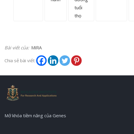
tuổi
thọ
Bài viết của:
MiRA
Chia sẻ bài viết:
Mở khóa tiềm năng của Genes