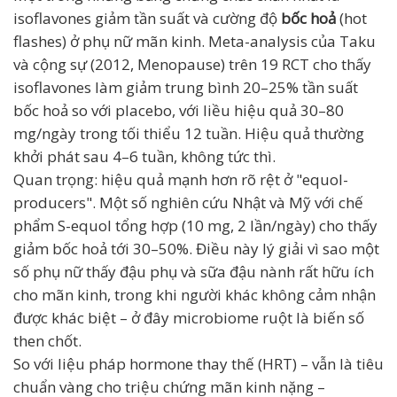
isoflavones giảm tần suất và cường độ
bốc hoả
(hot
flashes) ở phụ nữ mãn kinh. Meta-analysis của Taku
và cộng sự (2012, Menopause) trên 19 RCT cho thấy
isoflavones làm giảm trung bình 20–25% tần suất
bốc hoả so với placebo, với liều hiệu quả 30–80
mg/ngày trong tối thiểu 12 tuần. Hiệu quả thường
khởi phát sau 4–6 tuần, không tức thì.
Quan trọng: hiệu quả mạnh hơn rõ rệt ở "equol-
producers". Một số nghiên cứu Nhật và Mỹ với chế
phẩm S-equol tổng hợp (10 mg, 2 lần/ngày) cho thấy
giảm bốc hoả tới 30–50%. Điều này lý giải vì sao một
số phụ nữ thấy đậu phụ và sữa đậu nành rất hữu ích
cho mãn kinh, trong khi người khác không cảm nhận
được khác biệt – ở đây microbiome ruột là biến số
then chốt.
So với liệu pháp hormone thay thế (HRT) – vẫn là tiêu
chuẩn vàng cho triệu chứng mãn kinh nặng –