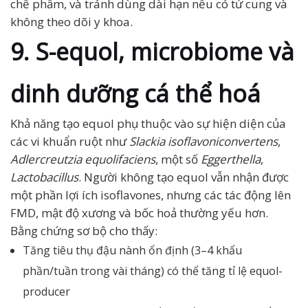
chế phẩm, và tránh dùng dài hạn nếu có tử cung và
không theo dõi y khoa.
9. S-equol, microbiome và
dinh dưỡng cá thể hoá
Khả năng tạo equol phụ thuộc vào sự hiện diện của
các vi khuẩn ruột như
Slackia isoflavoniconvertens
,
Adlercreutzia equolifaciens
, một số
Eggerthella
,
Lactobacillus
. Người không tạo equol vẫn nhận được
một phần lợi ích isoflavones, nhưng các tác động lên
FMD, mật độ xương và bốc hoả thường yếu hơn.
Bằng chứng sơ bộ cho thấy:
Tăng tiêu thụ đậu nành ổn định (3–4 khẩu
phần/tuần trong vài tháng) có thể tăng tỉ lệ equol-
producer