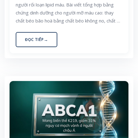
người rối loạn lipid máu. Bài viết tổng hợp bằng
chứng dinh dưỡng cho người mỡ máu cao: thay
chất béo bão hoà bằng chất béo không no, chất xơ
hoà tan, sterol thực vật, các loại hạt và đậu nành,
cùng cách áp dụng trong bữa ăn Việt. Đây là nội
ĐỌC TIẾP
dung giáo dục dinh dưỡng, không thay thế điều trị
và thuốc hạ mỡ máu của bác sĩ.