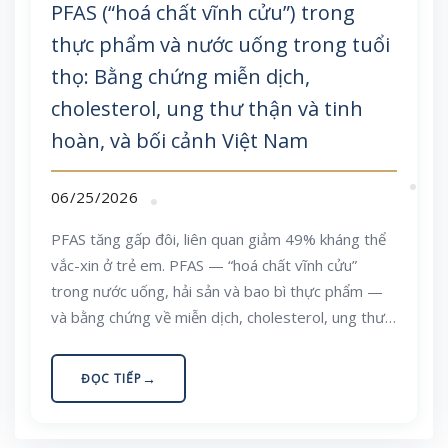
PFAS (“hoá chất vĩnh cửu”) trong
thực phẩm và nước uống trong tuổi
thọ: Bằng chứng miễn dịch,
cholesterol, ung thư thận và tinh
hoàn, và bối cảnh Việt Nam
06/25/2026
PFAS tăng gấp đôi, liên quan giảm 49% kháng thể
vắc-xin ở trẻ em. PFAS — “hoá chất vĩnh cửu”
trong nước uống, hải sản và bao bì thực phẩm —
và bằng chứng về miễn dịch, cholesterol, ung thư
thận/tinh hoàn. Đường phơi nhiễm, bối cảnh Việt
Nam và cách giảm tiếp xúc hợp lý.
ĐỌC TIẾP