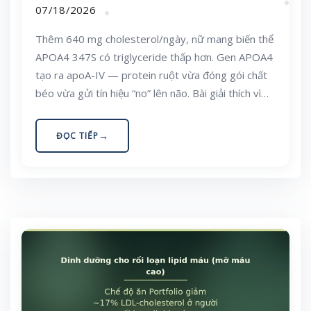
07/18/2026
Thêm 640 mg cholesterol/ngày, nữ mang biến thể
APOA4 347S có triglyceride thấp hơn. Gen APOA4
tạo ra apoA-IV — protein ruột vừa đóng gói chất
béo vừa gửi tín hiệu “no” lên não. Bài giải thích vì
sao cùng ăn nhiều mỡ, mỗi người Việt tăng mỡ máu
và cảm giác thèm ăn một kiểu, và nên ăn thế nào
ĐỌC TIẾP
cho hợp lý.