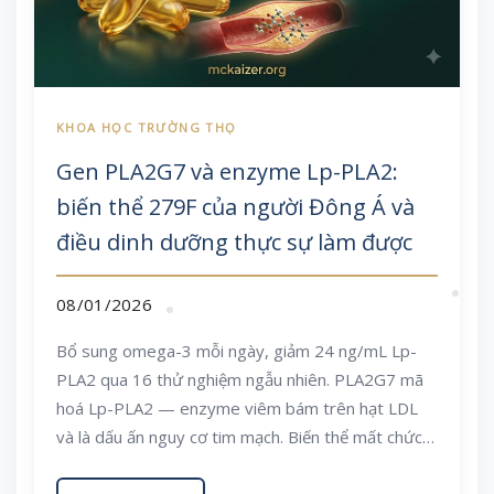
Gen PLA2G7 và enzyme Lp-PLA2:
biến thể 279F của người Đông Á và
điều dinh dưỡng thực sự làm được
08/01/2026
Bổ sung omega-3 mỗi ngày, giảm 24 ng/mL Lp-
PLA2 qua 16 thử nghiệm ngẫu nhiên. PLA2G7 mã
hoá Lp-PLA2 — enzyme viêm bám trên hạt LDL
và là dấu ấn nguy cơ tim mạch. Biến thể mất chức
năng V279F gần như chỉ có ở người Đông Á, với