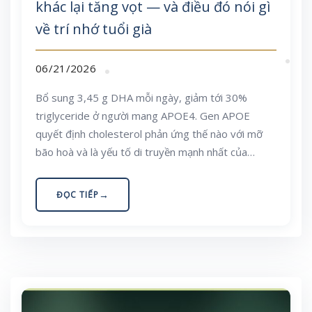
khác lại tăng vọt — và điều đó nói gì
về trí nhớ tuổi già
06/21/2026
Bổ sung 3,45 g DHA mỗi ngày, giảm tới 30%
triglyceride ở người mang APOE4. Gen APOE
quyết định cholesterol phản ứng thế nào với mỡ
bão hoà và là yếu tố di truyền mạnh nhất của
Alzheimer khởi phát muộn. Cẩm nang dinh dưỡng
dựa trên bằng chứng cho người Việt.
ĐỌC TIẾP