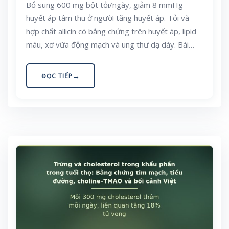
Bổ sung 600 mg bột tỏi/ngày, giảm 8 mmHg
huyết áp tâm thu ở người tăng huyết áp. Tỏi và
hợp chất allicin có bằng chứng trên huyết áp, lipid
máu, xơ vữa động mạch và ung thư dạ dày. Bài
viết giáo dục tổng hợp bằng chứng và giới hạn, với
bối cảnh ẩm thực Việt Nam.
ĐỌC TIẾP