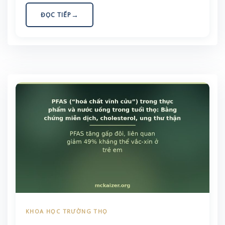
động để hỗ trợ con đường này.
ĐỌC TIẾP