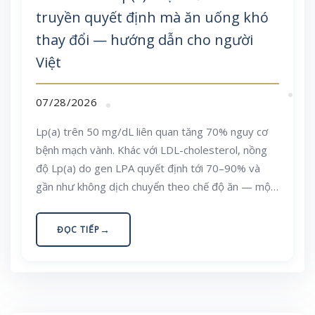
truyền quyết định mà ăn uống khó
thay đổi — hướng dẫn cho người
Việt
07/28/2026
Lp(a) trên 50 mg/dL liên quan tăng 70% nguy cơ
bệnh mạch vành. Khác với LDL-cholesterol, nồng
độ Lp(a) do gen LPA quyết định tới 70–90% và
gần như không dịch chuyển theo chế độ ăn — một
sự thật khiến nhiều người ăn uống rất kỹ vẫn bị
nhồi máu cơ tim sớm. Bài viết giải thích cơ chế, các
ĐỌC TIẾP
biến thể chính của gen LPA, dinh dưỡng thực sự
làm được gì và không làm được gì, cùng kế hoạch
hành động cụ thể cho người Việt.