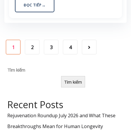
viết tổng hợp bằng chứng về trứng, cholesterol
ĐỌC TIẾP
khẩu phần, choline–TMAO và bối cảnh ăn trứng ở
Việt Nam. Nội dung mang tính giáo dục, không thay
cho tư vấn y khoa cá nhân.
1
2
3
4
Tìm kiếm
Tìm kiếm
Recent Posts
Rejuvenation Roundup July 2026 and What These
Breakthroughs Mean for Human Longevity