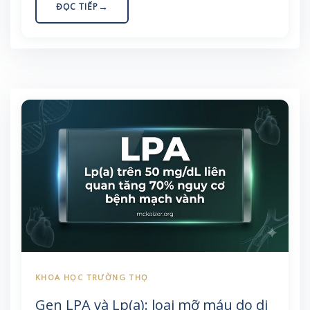
khoảng 11% người Trung Quốc mang ít nhất một
ĐỌC TIẾP
bản sao. Bài viết giải thích cơ chế, đối chiếu các
bằng chứng trái chiều và rút ra điều thực sự hữu
ích cho bữa ăn người Việt.
Gen LPA và Lp(a): loại mỡ máu do di