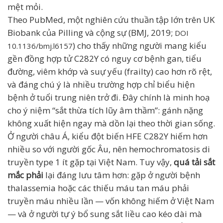
mệt mỏi.
Theo PubMed, một nghiên cứu thuần tập lớn trên UK
Biobank của Pilling và cộng sự (BMJ, 2019;
DOI
) cho thấy những người mang kiểu
10.1136/bmj.l6157
gền đồng hợp tử C282Y có nguy cơ bệnh gan, tiểu
đường, viêm khớp và suự yếu (frailty) cao hơn rõ rệt,
và đáng chú ý là nhiều trường hợp chỉ biểu hiện
bệnh ở tuổi trung niên trở đi. Đây chính là minh hoạ
cho ý niệm “sắt thừa tích lũy âm thầm”: gánh nặng
không xuất hiện ngay mà dồn lại theo thời gian sống.
Ở người châu Á, kiểu đột biến HFE C282Y hiếm hơn
nhiều so với người gốc Âu, nên hemochromatosis di
truyền type 1 ít gặp tại Việt Nam. Tuy vậy,
quá tải sắt
mắc phải
lại đáng lưu tâm hơn: gặp ở người bệnh
thalassemia hoặc các thiếu máu tan máu phải
truyền máu nhiều lần — vốn không hiếm ở Việt Nam
— và ở người tự ý bổ sung sắt liều cao kéo dài mà