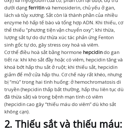
oxy) và myoglobin của cơ; phần còn lại được dự trữ
dưới dạng
ferritin
và hemosiderin, chủ yếu ở gan,
lách và tủy xương. Sắt còn là thành phần của nhiều
enzyme hô hấp tế bào và tổng hợp ADN. Khi thiếu, cơ
thể thiếu “phương tiện vận chuyển oxy”; khi thừa,
lượng sắt tự do dư thừa xúc tác phản ứng Fenton
sinh gốc tự do, gây stress oxy hoá và viêm.
Cơ thể điều hoà sắt bằng hormone
hepcidin
do gan
tiết ra: khi kho sắt đầy hoặc có viêm, hepcidin tăng và
khoá bớt hấp thu sắt ở ruột; khi thiếu sắt, hepcidin
giảm để mở cửa hấp thu. Cơ chế này rất khéo, nhưng
bị “mù” trong hai tình huống: ở hemochromatosis di
truyền (hepcidin thấp bất thường, hấp thu liên tục dù
đã thừa sắt) và trong bệnh mạn tính có viêm
(hepcidin cao gây “thiếu máu do viêm” dù kho sắt
không cạn).
2. Thiếu sắt và thiếu máu: