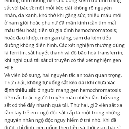
Những tình huống nên chủ động kiểm tra tình trạng
sắt với bác sĩ: mệt mỏi kéo dài không rõ nguyên
nhân, da xanh, khó thở khi gắng sức; thiếu máu mới
ở nam giới hoặc phụ nữ đã mãn kinh (cần tìm mất
máu tiêu hoá); tiền sử gia đình hemochromatosis;
hoặc đau khớp, men gan tăng, sạm da kèm tiểu
đường không điển hình. Các xét nghiệm thường dùng
là ferritin, sắt huyết thanh và độ bão hoà transferrin;
khi nghi quá tải sắt di truyền có thể xét nghiệm gen
HFE.
Về viên bổ sung, hai nguyên tắc an toàn quan trọng.
Thứ nhất,
không tự uống sắt kéo dài khi chưa xác
định thiếu sắt
: ở người mang gen hemochromatosis
tiềm ẩn hoặc người truyền máu nhiều lần, bổ sung
sắt có thể đẩy nhanh quá tải. Thứ hai, giữ viên sắt xa
tầm tay trẻ em: ngộ độc sắt cấp là một trong những
nguyên nhân ngộ độc nguy hiểm ở trẻ nhỏ. Khi đã
được chỉ định, nên uống theo liều và thời gian bác sĩ