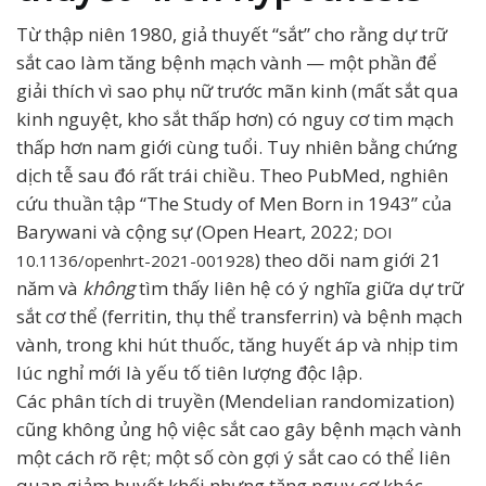
Từ thập niên 1980, giả thuyết “sắt” cho rằng dự trữ
sắt cao làm tăng bệnh mạch vành — một phần để
giải thích vì sao phụ nữ trước mãn kinh (mất sắt qua
kinh nguyệt, kho sắt thấp hơn) có nguy cơ tim mạch
thấp hơn nam giới cùng tuổi. Tuy nhiên bằng chứng
dịch tễ sau đó rất trái chiều. Theo PubMed, nghiên
cứu thuần tập “The Study of Men Born in 1943” của
Barywani và cộng sự (Open Heart, 2022;
DOI
) theo dõi nam giới 21
10.1136/openhrt-2021-001928
năm và
không
tìm thấy liên hệ có ý nghĩa giữa dự trữ
sắt cơ thể (ferritin, thụ thể transferrin) và bệnh mạch
vành, trong khi hút thuốc, tăng huyết áp và nhịp tim
lúc nghỉ mới là yếu tố tiên lượng độc lập.
Các phân tích di truyền (Mendelian randomization)
cũng không ủng hộ việc sắt cao gây bệnh mạch vành
một cách rõ rệt; một số còn gợi ý sắt cao có thể liên
quan giảm huyết khối nhưng tăng nguy cơ khác.