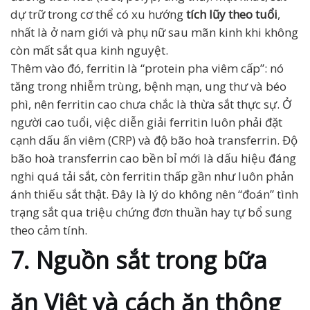
dự trữ trong cơ thể có xu hướng
tích lũy theo tuổi
,
nhất là ở nam giới và phụ nữ sau mãn kinh khi không
còn mất sắt qua kinh nguyệt.
Thêm vào đó, ferritin là “protein pha viêm cấp”: nó
tăng trong nhiễm trùng, bệnh mạn, ung thư và béo
phì, nên ferritin cao chưa chắc là thừa sắt thực sự. Ở
người cao tuổi, việc diễn giải ferritin luôn phải đặt
cạnh dấu ấn viêm (CRP) và độ bão hoà transferrin. Độ
bão hoà transferrin cao bền bỉ mới là dấu hiệu đáng
nghi quá tải sắt, còn ferritin thấp gần như luôn phản
ánh thiếu sắt thật. Đây là lý do không nên “đoán” tình
trạng sắt qua triệu chứng đơn thuần hay tự bổ sung
theo cảm tính.
7. Nguồn sắt trong bữa
ăn Việt và cách ăn thông