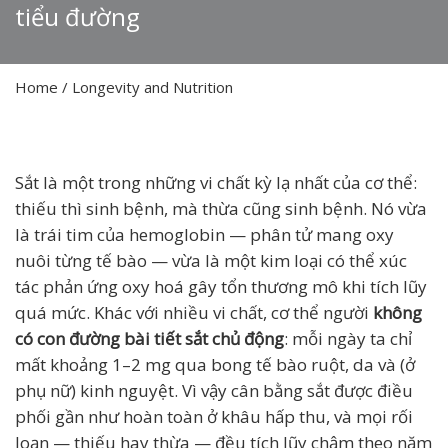
tiểu đường
Home
/
Longevity and Nutrition
Sắt là một trong những vi chất kỳ lạ nhất của cơ thể:
thiếu thì sinh bệnh, mà thừa cũng sinh bệnh. Nó vừa
là trái tim của hemoglobin — phân tử mang oxy
nuôi từng tế bào — vừa là một kim loại có thể xúc
tác phản ứng oxy hoá gây tổn thương mô khi tích lũy
quá mức. Khác với nhiều vi chất, cơ thể người
không
có con đường bài tiết sắt chủ động
: mỗi ngày ta chỉ
mất khoảng 1–2 mg qua bong tế bào ruột, da và (ở
phụ nữ) kinh nguyệt. Vì vậy cân bằng sắt được điều
phối gần như hoàn toàn ở khâu hấp thu, và mọi rối
loạn — thiếu hay thừa — đều tích lũy chậm theo năm