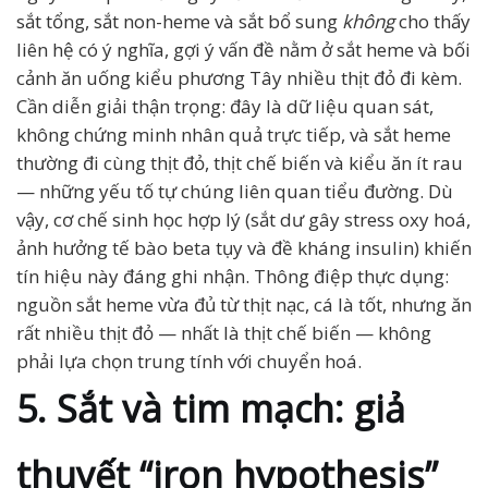
sắt tổng, sắt non-heme và sắt bổ sung
không
cho thấy
liên hệ có ý nghĩa, gợi ý vấn đề nằm ở sắt heme và bối
cảnh ăn uống kiểu phương Tây nhiều thịt đỏ đi kèm.
Cần diễn giải thận trọng: đây là dữ liệu quan sát,
không chứng minh nhân quả trực tiếp, và sắt heme
thường đi cùng thịt đỏ, thịt chế biến và kiểu ăn ít rau
— những yếu tố tự chúng liên quan tiểu đường. Dù
vậy, cơ chế sinh học hợp lý (sắt dư gây stress oxy hoá,
ảnh hưởng tế bào beta tụy và đề kháng insulin) khiến
tín hiệu này đáng ghi nhận. Thông điệp thực dụng:
nguồn sắt heme vừa đủ từ thịt nạc, cá là tốt, nhưng ăn
rất nhiều thịt đỏ — nhất là thịt chế biến — không
phải lựa chọn trung tính với chuyển hoá.
5. Sắt và tim mạch: giả
thuyết “iron hypothesis”