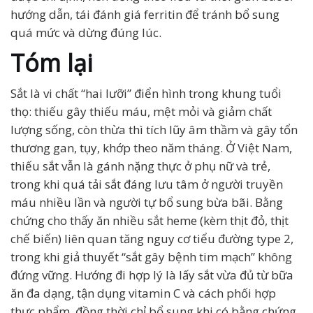
hướng dẫn, tái đánh giá ferritin để tránh bổ sung
quá mức và dừng đúng lúc.
Tóm lại
Sắt là vi chất “hai lưỡi” điển hình trong khung tuổi
thọ: thiếu gây thiếu máu, mệt mỏi và giảm chất
lượng sống, còn thừa thì tích lũy âm thầm và gây tổn
thương gan, tụy, khớp theo năm tháng. Ở Việt Nam,
thiếu sắt vẫn là gánh nặng thực ở phụ nữ và trẻ,
trong khi quá tải sắt đáng lưu tâm ở người truyền
máu nhiều lần và người tự bổ sung bừa bãi. Bằng
chứng cho thấy ăn nhiều sắt heme (kèm thịt đỏ, thịt
chế biến) liên quan tăng nguy cơ tiểu đường type 2,
trong khi giả thuyết “sắt gây bệnh tim mạch” không
đứng vững. Hướng đi hợp lý là lấy sắt vừa đủ từ bữa
ăn đa dạng, tận dụng vitamin C và cách phối hợp
thực phẩm, đồng thời chỉ bổ sung khi có bằng chứng