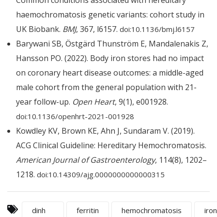
Common conditions associated with hereditary
haemochromatosis genetic variants: cohort study in
UK Biobank.
BMJ
, 367, l6157.
doi:10.1136/bmj.l6157
Barywani SB, Östgärd Thunström E, Mandalenakis Z,
Hansson PO. (2022). Body iron stores had no impact
on coronary heart disease outcomes: a middle-aged
male cohort from the general population with 21-
year follow-up.
Open Heart
, 9(1), e001928.
doi:10.1136/openhrt-2021-001928
Kowdley KV, Brown KE, Ahn J, Sundaram V. (2019).
ACG Clinical Guideline: Hereditary Hemochromatosis.
American Journal of Gastroenterology
, 114(8), 1202–
1218.
doi:10.14309/ajg.0000000000000315
dinh
ferritin
hemochromatosis
iron