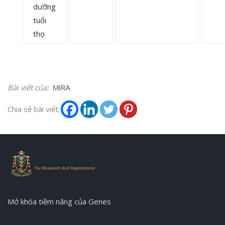
dưỡng
tuổi
thọ
Bài viết của:
MiRA
Chia sẻ bài viết:
Mở khóa tiềm năng của Genes