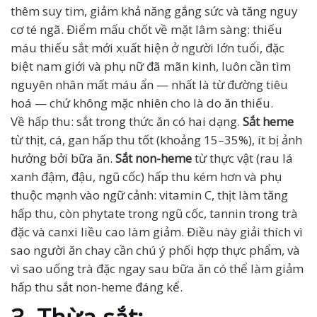
thêm suy tim, giảm khả năng gắng sức và tăng nguy
cơ té ngã. Điểm mấu chốt về mặt lâm sàng: thiếu
máu thiếu sắt mới xuất hiện ở người lớn tuổi, đặc
biệt nam giới và phụ nữ đã mãn kinh, luôn cần tìm
nguyên nhân mất máu ẩn — nhất là từ đường tiêu
hoá — chứ không mặc nhiên cho là do ăn thiếu.
Về hấp thu: sắt trong thức ăn có hai dạng.
Sắt heme
từ thịt, cá, gan hấp thu tốt (khoảng 15–35%), ít bị ảnh
hưởng bởi bữa ăn.
Sắt non-heme
từ thực vật (rau lá
xanh đậm, đậu, ngũ cốc) hấp thu kém hơn và phụ
thuộc mạnh vào ngữ cảnh: vitamin C, thịt làm tăng
hấp thu, còn phytate trong ngũ cốc, tannin trong trà
đặc và canxi liều cao làm giảm. Điều này giải thích vì
sao người ăn chay cần chú ý phối hợp thực phẩm, và
vì sao uống trà đặc ngay sau bữa ăn có thể làm giảm
hấp thu sắt non-heme đáng kể.