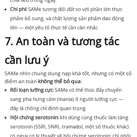
chia liều trong ngày.
Chi phí:
SAMe tương đối
đắt
so với phần lớn thực
phẩm bổ sung, và chất lượng sản phẩm dao động
lớn — một yếu tố thực tế cần cân nhắc.
7. An toàn và tương tác
cần lưu ý
SAMe nhìn chung dung nạp khá tốt, nhưng có một số
điểm an toàn
không thể bỏ qua
:
Rối loạn lưỡng cực:
SAMe có thể thúc đẩy chuyển
sang pha hưng cảm (mania) ở người lưỡng cực —
đây là chống chỉ định quan trọng.
Hội chứng serotonin:
khi dùng cùng thuốc làm tăng
serotonin (SSRI, SNRI, tramadol, một số thuốc khác)
có nguy cơ lý thuyết về hội chứng serotonin; chỉ phối