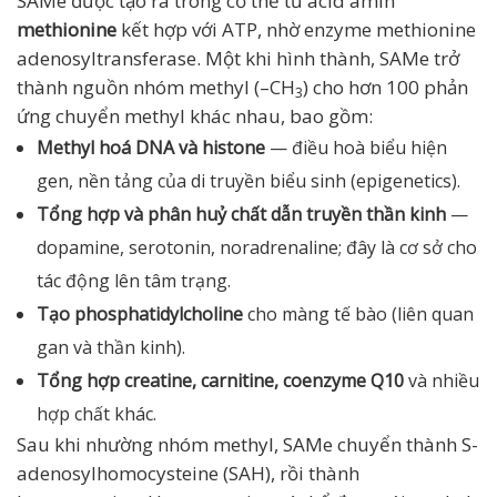
SAMe được tạo ra trong cơ thể từ acid amin
methionine
kết hợp với ATP, nhờ enzyme methionine
adenosyltransferase. Một khi hình thành, SAMe trở
thành nguồn nhóm methyl (–CH
) cho hơn 100 phản
3
ứng chuyển methyl khác nhau, bao gồm:
Methyl hoá DNA và histone
— điều hoà biểu hiện
gen, nền tảng của di truyền biểu sinh (epigenetics).
Tổng hợp và phân huỷ chất dẫn truyền thần kinh
—
dopamine, serotonin, noradrenaline; đây là cơ sở cho
tác động lên tâm trạng.
Tạo phosphatidylcholine
cho màng tế bào (liên quan
gan và thần kinh).
Tổng hợp creatine, carnitine, coenzyme Q10
và nhiều
hợp chất khác.
Sau khi nhường nhóm methyl, SAMe chuyển thành S-
adenosylhomocysteine (SAH), rồi thành