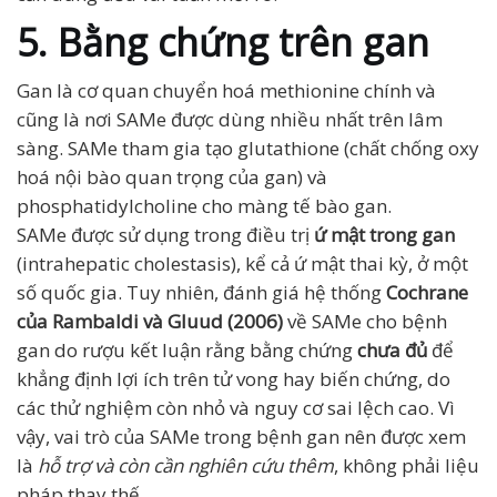
5. Bằng chứng trên gan
Gan là cơ quan chuyển hoá methionine chính và
cũng là nơi SAMe được dùng nhiều nhất trên lâm
sàng. SAMe tham gia tạo glutathione (chất chống oxy
hoá nội bào quan trọng của gan) và
phosphatidylcholine cho màng tế bào gan.
SAMe được sử dụng trong điều trị
ứ mật trong gan
(intrahepatic cholestasis), kể cả ứ mật thai kỳ, ở một
số quốc gia. Tuy nhiên, đánh giá hệ thống
Cochrane
của Rambaldi và Gluud (2006)
về SAMe cho bệnh
gan do rượu kết luận rằng bằng chứng
chưa đủ
để
khẳng định lợi ích trên tử vong hay biến chứng, do
các thử nghiệm còn nhỏ và nguy cơ sai lệch cao. Vì
vậy, vai trò của SAMe trong bệnh gan nên được xem
là
hỗ trợ và còn cần nghiên cứu thêm
, không phải liệu
pháp thay thế.