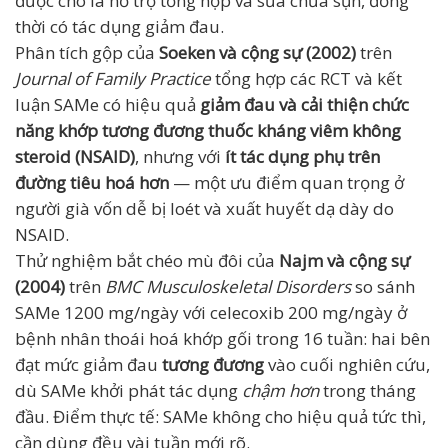
được cho là hỗ trợ tổng hợp và sửa chữa sụn, đồng
thời có tác dụng giảm đau.
Phân tích gộp của
Soeken và cộng sự (2002)
trên
Journal of Family Practice
tổng hợp các RCT và kết
luận SAMe có hiệu quả
giảm đau và cải thiện chức
năng khớp tương đương thuốc kháng viêm không
steroid (NSAID)
, nhưng với
ít tác dụng phụ trên
đường tiêu hoá hơn
— một ưu điểm quan trọng ở
người già vốn dễ bị loét và xuất huyết dạ dày do
NSAID.
Thử nghiệm bắt chéo mù đôi của
Najm và cộng sự
(2004)
trên
BMC Musculoskeletal Disorders
so sánh
SAMe 1200 mg/ngày với celecoxib 200 mg/ngày ở
bệnh nhân thoái hoá khớp gối trong 16 tuần: hai bên
đạt mức giảm đau
tương đương
vào cuối nghiên cứu,
dù SAMe khởi phát tác dụng
chậm hơn
trong tháng
đầu. Điểm thực tế: SAMe không cho hiệu quả tức thì,
cần dùng đều vài tuần mới rõ.