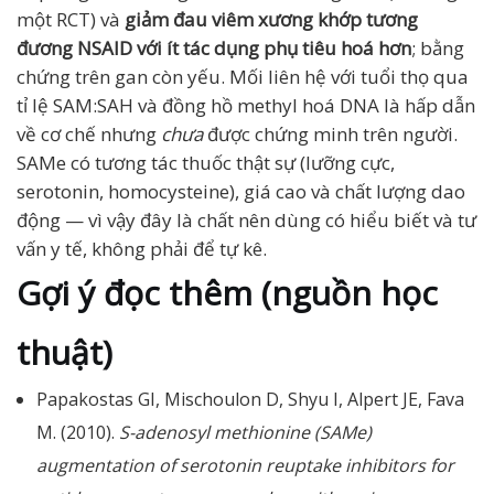
một RCT) và
giảm đau viêm xương khớp tương
đương NSAID với ít tác dụng phụ tiêu hoá hơn
; bằng
chứng trên gan còn yếu. Mối liên hệ với tuổi thọ qua
tỉ lệ SAM:SAH và đồng hồ methyl hoá DNA là hấp dẫn
về cơ chế nhưng
chưa
được chứng minh trên người.
SAMe có tương tác thuốc thật sự (lưỡng cực,
serotonin, homocysteine), giá cao và chất lượng dao
động — vì vậy đây là chất nên dùng có hiểu biết và tư
vấn y tế, không phải để tự kê.
Gợi ý đọc thêm (nguồn học
thuật)
Papakostas GI, Mischoulon D, Shyu I, Alpert JE, Fava
M. (2010).
S-adenosyl methionine (SAMe)
augmentation of serotonin reuptake inhibitors for