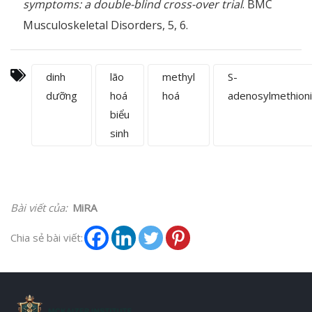
symptoms: a double-blind cross-over trial
. BMC
Musculoskeletal Disorders, 5, 6.
dinh
lão
methyl
S-
dưỡng
hoá
hoá
adenosylmethion
biểu
sinh
Bài viết của:
MiRA
Chia sẻ bài viết: