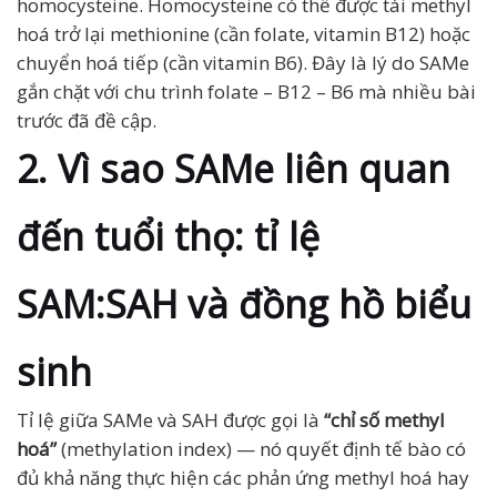
homocysteine. Homocysteine có thể được tái methyl
hoá trở lại methionine (cần folate, vitamin B12) hoặc
chuyển hoá tiếp (cần vitamin B6). Đây là lý do SAMe
gắn chặt với chu trình folate – B12 – B6 mà nhiều bài
trước đã đề cập.
2. Vì sao SAMe liên quan
đến tuổi thọ: tỉ lệ
SAM:SAH và đồng hồ biểu
sinh
Tỉ lệ giữa SAMe và SAH được gọi là
“chỉ số methyl
hoá”
(methylation index) — nó quyết định tế bào có
đủ khả năng thực hiện các phản ứng methyl hoá hay