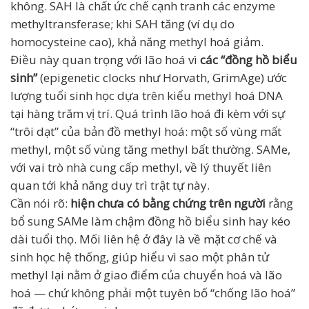
không. SAH là chất ức chế cạnh tranh các enzyme
methyltransferase; khi SAH tăng (ví dụ do
homocysteine cao), khả năng methyl hoá giảm.
Điều này quan trọng với lão hoá vì
các “đồng hồ biểu
sinh”
(epigenetic clocks như Horvath, GrimAge) ước
lượng tuổi sinh học dựa trên kiểu methyl hoá DNA
tại hàng trăm vị trí. Quá trình lão hoá đi kèm với sự
“trôi dạt” của bản đồ methyl hoá: một số vùng mất
methyl, một số vùng tăng methyl bất thường. SAMe,
với vai trò nhà cung cấp methyl, về lý thuyết liên
quan tới khả năng duy trì trật tự này.
Cần nói rõ:
hiện chưa có bằng chứng trên người
rằng
bổ sung SAMe làm chậm đồng hồ biểu sinh hay kéo
dài tuổi thọ. Mối liên hệ ở đây là về mặt cơ chế và
sinh học hệ thống, giúp hiểu vì sao một phân tử
methyl lại nằm ở giao điểm của chuyển hoá và lão
hoá — chứ không phải một tuyên bố “chống lão hoá”