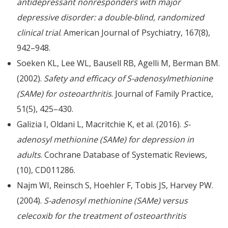
antidepressant nonresponders with major
depressive disorder: a double-blind, randomized
clinical trial
. American Journal of Psychiatry, 167(8),
942–948.
Soeken KL, Lee WL, Bausell RB, Agelli M, Berman BM.
(2002).
Safety and efficacy of S-adenosylmethionine
(SAMe) for osteoarthritis
. Journal of Family Practice,
51(5), 425–430.
Galizia I, Oldani L, Macritchie K, et al. (2016).
S-
adenosyl methionine (SAMe) for depression in
adults
. Cochrane Database of Systematic Reviews,
(10), CD011286.
Najm WI, Reinsch S, Hoehler F, Tobis JS, Harvey PW.
(2004).
S-adenosyl methionine (SAMe) versus
celecoxib for the treatment of osteoarthritis