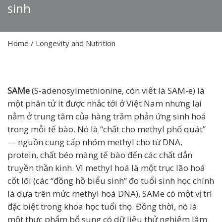
sinh
Home
/
Longevity and Nutrition
SAMe
(S-adenosylmethionine, còn viết là SAM-e) là
một phân tử ít được nhắc tới ở Việt Nam nhưng lại
nằm ở trung tâm của hàng trăm phản ứng sinh hoá
trong mỗi tế bào. Nó là “chất cho methyl phổ quát”
— nguồn cung cấp nhóm methyl cho từ DNA,
protein, chất béo màng tế bào đến các chất dẫn
truyền thần kinh. Vì methyl hoá là một trục lão hoá
cốt lõi (các “đồng hồ biểu sinh” đo tuổi sinh học chính
là dựa trên mức methyl hoá DNA), SAMe có một vị trí
đặc biệt trong khoa học tuổi thọ. Đồng thời, nó là
một thực phẩm bổ sung có dữ liệu thử nghiệm lâm