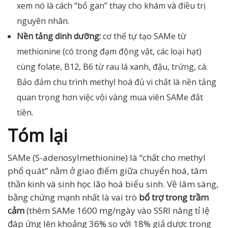
xem nó là cách “bổ gan” thay cho khám và điều trị
nguyên nhân.
Nền tảng dinh dưỡng:
cơ thể tự tạo SAMe từ
methionine (có trong đạm động vật, các loại hạt)
cùng folate, B12, B6 từ rau lá xanh, đậu, trứng, cá.
Bảo đảm chu trình methyl hoá đủ vi chất là nền tảng
quan trọng hơn việc vội vàng mua viên SAMe đắt
tiền.
Tóm lại
SAMe (S-adenosylmethionine) là “chất cho methyl
phổ quát” nằm ở giao điểm giữa chuyển hoá, tâm
thần kinh và sinh học lão hoá biểu sinh. Về lâm sàng,
bằng chứng mạnh nhất là vai trò
bổ trợ trong trầm
cảm
(thêm SAMe 1600 mg/ngày vào SSRI nâng tỉ lệ
đáp ứng lên khoảng 36% so với 18% giả dược trong