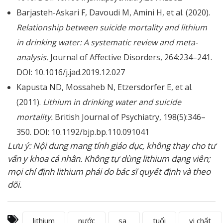
Barjasteh-Askari F, Davoudi M, Amini H, et al. (2020).
Relationship between suicide mortality and lithium
in drinking water: A systematic review and meta-
analysis.
Journal of Affective Disorders, 264:234–241.
DOI: 10.1016/j.jad.2019.12.027
Kapusta ND, Mossaheb N, Etzersdorfer E, et al.
(2011).
Lithium in drinking water and suicide
mortality.
British Journal of Psychiatry, 198(5):346–
350. DOI: 10.1192/bjp.bp.110.091041
Lưu ý: Nội dung mang tính giáo dục, không thay cho tư
vấn y khoa cá nhân. Không tự dùng lithium dạng viên;
mọi chỉ định lithium phải do bác sĩ quyết định và theo
dõi.
lithium
nước
sa
tuổi
vi chất