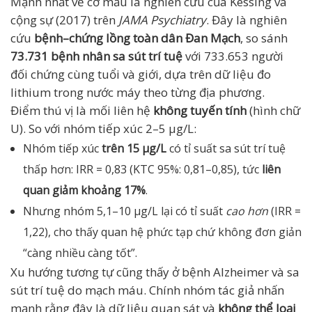
Mạnh nhất về cỡ mẫu là nghiên cứu của Kessing và
cộng sự (2017) trên
JAMA Psychiatry
. Đây là nghiên
cứu
bệnh–chứng lồng toàn dân Đan Mạch
, so sánh
73.731 bệnh nhân sa sút trí tuệ
với 733.653 người
đối chứng cùng tuổi và giới, dựa trên dữ liệu đo
lithium trong nước máy theo từng địa phương.
Điểm thú vị là mối liên hệ
không tuyến tính
(hình chữ
U). So với nhóm tiếp xúc 2–5 µg/L:
Nhóm tiếp xúc
trên 15 µg/L
có tỉ suất sa sút trí tuệ
thấp hơn: IRR = 0,83 (KTC 95%: 0,81–0,85), tức
liên
quan giảm khoảng 17%
.
Nhưng nhóm 5,1–10 µg/L lại có tỉ suất
cao hơn
(IRR =
1,22), cho thấy quan hệ phức tạp chứ không đơn giản
“càng nhiều càng tốt”.
Xu hướng tương tự cũng thấy ở bệnh Alzheimer và sa
sút trí tuệ do mạch máu. Chính nhóm tác giả nhấn
mạnh rằng đây là dữ liệu quan sát và
không thể loại