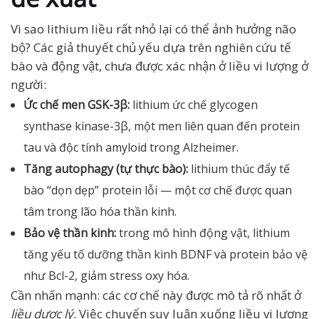
Vì sao lithium liều rất nhỏ lại có thể ảnh hưởng não
bộ? Các giả thuyết chủ yếu dựa trên nghiên cứu tế
bào và động vật, chưa được xác nhận ở liều vi lượng ở
người:
Ức chế men GSK-3β:
lithium ức chế glycogen
synthase kinase-3β, một men liên quan đến protein
tau và độc tính amyloid trong Alzheimer.
Tăng autophagy (tự thực bào):
lithium thúc đẩy tế
bào “dọn dẹp” protein lỗi — một cơ chế được quan
tâm trong lão hóa thần kinh.
Bảo vệ thần kinh:
trong mô hình động vật, lithium
tăng yếu tố dưỡng thần kinh BDNF và protein bảo vệ
như Bcl-2, giảm stress oxy hóa.
Cần nhấn mạnh: các cơ chế này được mô tả rõ nhất ở
liều dược lý
. Việc chuyển suy luận xuống liều vi lượng