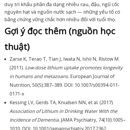
duy trì khẩu phần đa dạng nhiều rau, đậu, ngũ cốc
nguyên hạt và nguồn nước sạch — những yếu tố có
bằng chứng vững chắc hơn nhiều đối với tuổi thọ.
Gợi ý đọc thêm (nguồn học
thuật)
Zarse K, Terao T, Tian J, Iwata N, Ishii N, Ristow M.
(2011).
Low-dose lithium uptake promotes longevity
in humans and metazoans.
European Journal of
Nutrition, 50(5):387–389. DOI: 10.1007/s00394-011-
0171-x
Kessing LV, Gerds TA, Knudsen NN, et al. (2017).
Association of Lithium in Drinking Water With the
Incidence of Dementia.
JAMA Psychiatry, 74(10):1005–
1010. DOI: 10.1001/jamapsychiatry.2017.2362