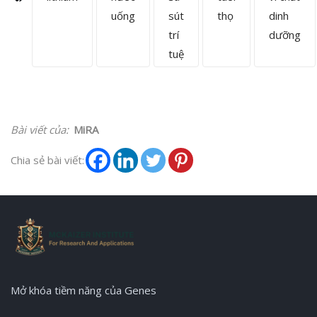
uống
sút
thọ
dinh
trí
dưỡng
tuệ
Bài viết của:
MiRA
Chia sẻ bài viết:
Mở khóa tiềm năng của Genes