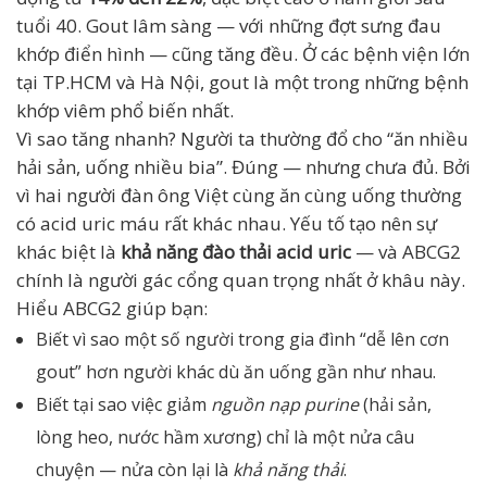
tuổi 40. Gout lâm sàng — với những đợt sưng đau
khớp điển hình — cũng tăng đều. Ở các bệnh viện lớn
tại TP.HCM và Hà Nội, gout là một trong những bệnh
khớp viêm phổ biến nhất.
Vì sao tăng nhanh? Người ta thường đổ cho “ăn nhiều
hải sản, uống nhiều bia”. Đúng — nhưng chưa đủ. Bởi
vì hai người đàn ông Việt cùng ăn cùng uống thường
có acid uric máu rất khác nhau. Yếu tố tạo nên sự
khác biệt là
khả năng đào thải acid uric
— và ABCG2
chính là người gác cổng quan trọng nhất ở khâu này.
Hiểu ABCG2 giúp bạn:
Biết vì sao một số người trong gia đình “dễ lên cơn
gout” hơn người khác dù ăn uống gần như nhau.
Biết tại sao việc giảm
nguồn nạp purine
(hải sản,
lòng heo, nước hầm xương) chỉ là một nửa câu
chuyện — nửa còn lại là
khả năng thải
.