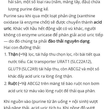
hải sản, một số loại rau (nấm, măng tây, đậu) chứa
lượng purine đáng kể.
Purine sau khi qua một loạt phản ứng (xanthine
oxidase là enzyme chốt) sẽ được chuyển thành
acid
uric
. Khác với hầu hết động vật có vú khác, người
không có enzyme uricase để phân giải acid uric tiếp
— do đó chúng ta phải
đào thải nguyên dạng
.
Hai con đường thải:
Thận (~⅔)
: lọc, tái hấp thu chọn lọc, rồi bài tiết qua
nước tiểu. Các transporter URAT1 (SLC22A12),
GLUT9 (SLC2A9) tái hấp thu, còn ABCG2 và một số
khác đẩy acid uric ra lòng ống thận.
Ruột (~⅓)
: ABCG2 trên màng tế bào ruột non bơm
acid uric từ máu vào lòng ruột để thải qua phân.
Khi nguồn vào (purine từ ăn uống + nội sinh) vượt
khả năng thải, acid uric tích tụ. Khi nồng độ vượt