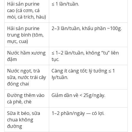
Hải sản purine
≤ 1 lần/tuần.
cao (cá cơm, cá
mòi, cá trích, hàu)
Hải sản purine
2–3 lần/tuần, khẩu phần ~100g.
trung bình (tôm,
mực, cua)
Nước hầm xương
≤ 1–2 lần/tuần, không “tu” liên
đậm
tục.
Nước ngọt, trà
Càng ít càng tốt; lý tưởng ≤ 1
sữa, nước trái cây
ly/tuần.
đóng chai
Đường thêm vào
Giảm dần về < 25g/ngày.
cà phê, chè
Sữa ít béo, sữa
1–2 phần/ngày — có lợi.
chua không
đường