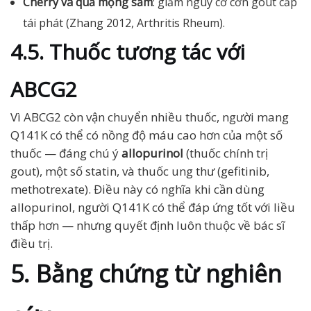
Cherry và quả mọng sẫm
: giảm nguy cơ cơn gout cấp
tái phát (Zhang 2012, Arthritis Rheum).
4.5. Thuốc tương tác với
ABCG2
Vì ABCG2 còn vận chuyển nhiều thuốc, người mang
Q141K có thể có nồng độ máu cao hơn của một số
thuốc — đáng chú ý
allopurinol
(thuốc chính trị
gout), một số statin, và thuốc ung thư (gefitinib,
methotrexate). Điều này có nghĩa khi cần dùng
allopurinol, người Q141K có thể đáp ứng tốt với liều
thấp hơn — nhưng quyết định luôn thuộc về bác sĩ
điều trị.
5. Bằng chứng từ nghiên