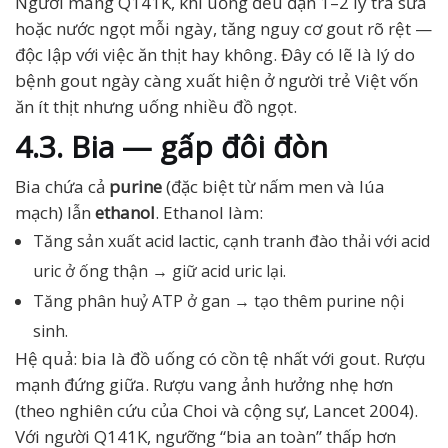
Người mang Q141K, khi uống đều đặn 1–2 ly trà sữa
hoặc nước ngọt mỗi ngày, tăng nguy cơ gout rõ rệt —
độc lập với việc ăn thịt hay không. Đây có lẽ là lý do
bệnh gout ngày càng xuất hiện ở người trẻ Việt vốn
ăn ít thịt nhưng uống nhiều đồ ngọt.
4.3. Bia — gấp đôi đòn
Bia chứa cả
purine
(đặc biệt từ nấm men và lúa
mạch) lẫn
ethanol
. Ethanol làm:
Tăng sản xuất acid lactic, cạnh tranh đào thải với acid
uric ở ống thận → giữ acid uric lại.
Tăng phân huỷ ATP ở gan → tạo thêm purine nội
sinh.
Hệ quả: bia là đồ uống có cồn tệ nhất với gout. Rượu
mạnh đứng giữa. Rượu vang ảnh hưởng nhẹ hơn
(theo nghiên cứu của Choi và cộng sự, Lancet 2004).
Với người Q141K, ngưỡng “bia an toàn” thấp hơn