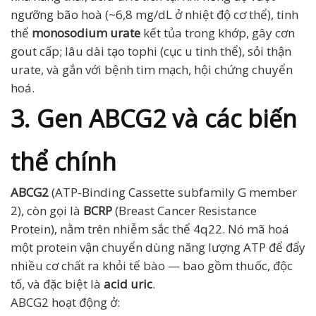
ngưỡng bão hoà (~6,8 mg/dL ở nhiệt độ cơ thể), tinh
thể
monosodium urate
kết tủa trong khớp, gây cơn
gout cấp; lâu dài tạo tophi (cục u tinh thể), sỏi thận
urate, và gắn với bệnh tim mạch, hội chứng chuyển
hoá.
3. Gen ABCG2 và các biến
thể chính
ABCG2
(ATP-Binding Cassette subfamily G member
2), còn gọi là
BCRP
(Breast Cancer Resistance
Protein), nằm trên nhiễm sắc thể 4q22. Nó mã hoá
một protein vận chuyển dùng năng lượng ATP để đẩy
nhiều cơ chất ra khỏi tế bào — bao gồm thuốc, độc
tố, và đặc biệt là
acid uric
.
ABCG2 hoạt động ở: