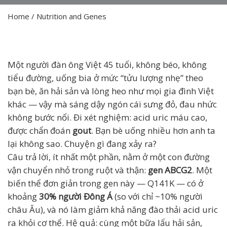
Home
/
Nutrition and Genes
Một người đàn ông Việt 45 tuổi, không béo, không
tiểu đường, uống bia ở mức “tửu lượng nhẹ” theo
bạn bè, ăn hải sản và lòng heo như mọi gia đình Việt
khác — vậy mà sáng dậy ngón cái sưng đỏ, đau nhức
không bước nổi. Đi xét nghiệm: acid uric máu cao,
được chẩn đoán
gout
. Bạn bè uống nhiều hơn anh ta
lại không sao. Chuyện gì đang xảy ra?
Câu trả lời, ít nhất một phần, nằm ở một con đường
vận chuyển nhỏ trong ruột và thận:
gen ABCG2
. Một
biến thể đơn giản trong gen này — Q141K — có ở
khoảng
30% người Đông Á
(so với chỉ ~10% người
châu Âu), và nó làm giảm khả năng đào thải acid uric
ra khỏi cơ thể. Hệ quả: cùng một bữa lẩu hải sản,