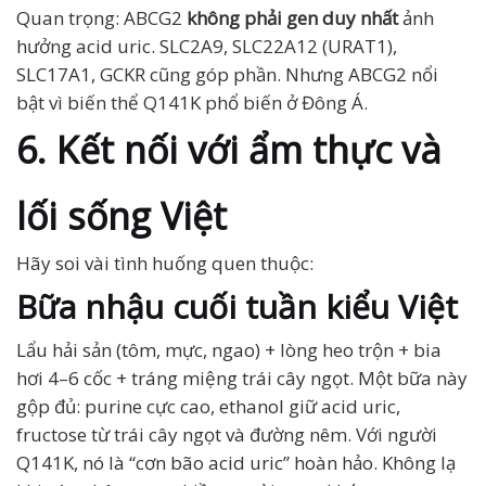
Quan trọng: ABCG2
không phải gen duy nhất
ảnh
hưởng acid uric. SLC2A9, SLC22A12 (URAT1),
SLC17A1, GCKR cũng góp phần. Nhưng ABCG2 nổi
bật vì biến thể Q141K phổ biến ở Đông Á.
6. Kết nối với ẩm thực và
lối sống Việt
Hãy soi vài tình huống quen thuộc:
Bữa nhậu cuối tuần kiểu Việt
Lẩu hải sản (tôm, mực, ngao) + lòng heo trộn + bia
hơi 4–6 cốc + tráng miệng trái cây ngọt. Một bữa này
gộp đủ: purine cực cao, ethanol giữ acid uric,
fructose từ trái cây ngọt và đường nêm. Với người
Q141K, nó là “cơn bão acid uric” hoàn hảo. Không lạ