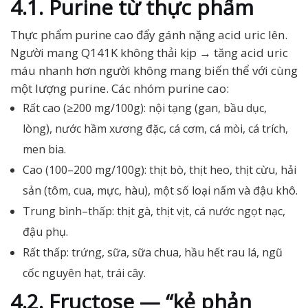
4.1. Purine từ thực phẩm
Thực phẩm purine cao đẩy gánh nặng acid uric lên.
Người mang Q141K không thải kịp → tăng acid uric
máu nhanh hơn người không mang biến thể với cùng
một lượng purine. Các nhóm purine cao:
Rất cao (≥200 mg/100g): nội tạng (gan, bầu dục,
lòng), nước hầm xương đặc, cá cơm, cá mòi, cá trích,
men bia.
Cao (100–200 mg/100g): thịt bò, thịt heo, thịt cừu, hải
sản (tôm, cua, mực, hàu), một số loại nấm và đậu khô.
Trung bình–thấp: thịt gà, thịt vịt, cá nước ngọt nạc,
đậu phụ.
Rất thấp: trứng, sữa, sữa chua, hầu hết rau lá, ngũ
cốc nguyên hạt, trái cây.
4.2. Fructose — “kẻ phản