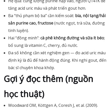
Hệ quả: cùng lượng purine nạp vào, người Q141K dễ
tăng acid uric máu và phát triển gout hơn.
Ba “thủ phạm bộ ba” cần kiểm soát:
bia, nội tạng/hải
sản purine cao, fructose
(nước ngọt, trà sữa, đường
tinh luyện).
Hai “đồng minh”:
cà phê không đường và sữa ít béo
;
bổ sung là vitamin C, cherry, đủ nước.
Đa số không cần xét nghiệm gen — đo acid uric máu
định kỳ là đủ để hành động đúng. Khi nghi gout, đến
bác sĩ chuyên khoa khớp.
Gợi ý đọc thêm (nguồn
học thuật)
Woodward OM, Köttgen A, Coresh J, et al. (2009).