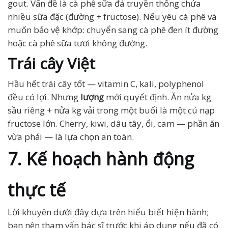
gout. Vấn đề là cà phê sữa đá truyền thống chứa
nhiều sữa đặc (đường + fructose). Nếu yêu cà phê và
muốn bảo vệ khớp: chuyển sang cà phê đen ít đường
hoặc cà phê sữa tươi không đường.
Trái cây Việt
Hầu hết trái cây tốt — vitamin C, kali, polyphenol
đều có lợi. Nhưng
lượng
mới quyết định. Ăn nửa kg
sầu riêng + nửa kg vải trong một buổi là một cú nạp
fructose lớn. Cherry, kiwi, dâu tây, ổi, cam — phần ăn
vừa phải — là lựa chọn an toàn.
7. Kế hoạch hành động
thực tế
Lời khuyên dưới đây dựa trên hiểu biết hiện hành;
bạn nên tham vấn bác sĩ trước khi áp dụng nếu đã có