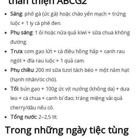
“thân thiện ABCG2”
Sáng
: phở gà (ức gà) hoặc cháo yến mạch + trứng
luộc + 1 ly cà phê đen.
Phụ sáng
: 1 ổi hoặc nửa quả kiwi + sữa chua không
đường.
Trưa
: cơm gạo lứt + cá điêu hồng hấp + canh rau
ngót + đĩa rau luộc + 1 quả cam.
Phụ chiều
: 200 ml sữa tươi tách béo + một nắm hạt
(hạnh nhân/óc chó).
Tối
: bún gạo + 100g ức vịt nướng (không da) + dưa
leo + cà chua + canh bí đao; tráng miệng vài quả
cherry/dâu nếu có.
Tổng nước
: 2–2,5 lít.
Trong những ngày tiệc tùng