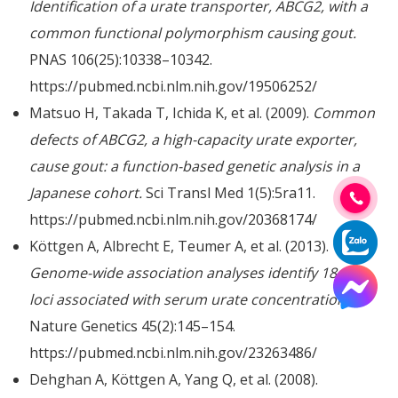
Identification of a urate transporter, ABCG2, with a
common functional polymorphism causing gout.
PNAS 106(25):10338–10342.
https://pubmed.ncbi.nlm.nih.gov/19506252/
Matsuo H, Takada T, Ichida K, et al. (2009).
Common
defects of ABCG2, a high-capacity urate exporter,
cause gout: a function-based genetic analysis in a
Japanese cohort.
Sci Transl Med 1(5):5ra11.
https://pubmed.ncbi.nlm.nih.gov/20368174/
Köttgen A, Albrecht E, Teumer A, et al. (2013).
Genome-wide association analyses identify 18 new
loci associated with serum urate concentrations.
Nature Genetics 45(2):145–154.
https://pubmed.ncbi.nlm.nih.gov/23263486/
Dehghan A, Köttgen A, Yang Q, et al. (2008).