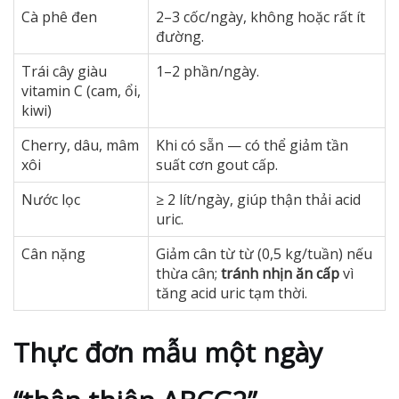
Cà phê đen
2–3 cốc/ngày, không hoặc rất ít
đường.
Trái cây giàu
1–2 phần/ngày.
vitamin C (cam, ổi,
kiwi)
Cherry, dâu, mâm
Khi có sẵn — có thể giảm tần
xôi
suất cơn gout cấp.
Nước lọc
≥ 2 lít/ngày, giúp thận thải acid
uric.
Cân nặng
Giảm cân từ từ (0,5 kg/tuần) nếu
thừa cân;
tránh nhịn ăn cấp
vì
tăng acid uric tạm thời.
Thực đơn mẫu một ngày