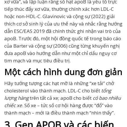
xơ vữa”, và lập luận rằng số hạt apoB là yếu tố trực
tiếp thúc đẩy xơ vữa, thường chính xác hơn LDL-C
hoặc non-HDL-C. Glavinovic và cộng sự (2022) giải
thích cơ sở sinh lý của ưu thế này và nhắc rằng hướng
dẫn ESC/EAS 2019 đã chính thức ghi nhận vai trò của
apoB. Trước đó, một hội đồng quốc tế trong báo cáo
của Barter và cộng sự (2006) cũng từng khuyến nghị
đưa apoB vào hướng dẫn như một chỉ dấu nguy cơ
tim mạch và mục tiêu điều trị.
Một cách hình dung đơn giản
Hãy tưởng tượng các hạt mỡ là những “xe tải” chở
cholesterol vào thành mạch. LDL-C cho biết
tổng
lượng hàng
trên tất cả xe; apoB cho biết
có bao nhiêu
chiếc xe
. Số xe – tức số cơ hội hàng được “đổ” vào
thành mạch – mới là điều thành mạch “nhìn thấy”.
3. Gen APOB và các biến