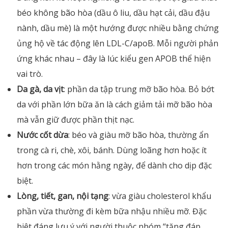
béo không bão hòa (dầu ô liu, dầu hạt cải, dầu đậu
nành, dầu mè) là một hướng được nhiều bằng chứng
ủng hộ về tác động lên LDL-C/apoB. Mỗi người phản
ứng khác nhau – đây là lúc kiểu gen APOB thể hiện
vai trò.
Da gà, da vịt
: phần da tập trung mỡ bão hòa. Bỏ bớt
da với phần lớn bữa ăn là cách giảm tải mỡ bão hòa
mà vẫn giữ được phần thịt nạc.
Nước cốt dừa
: béo và giàu mỡ bão hòa, thường ẩn
trong cà ri, chè, xôi, bánh. Dùng loãng hơn hoặc ít
hơn trong các món hằng ngày, để dành cho dịp đặc
biệt.
Lòng, tiết, gan, nội tạng
: vừa giàu cholesterol khẩu
phần vừa thường đi kèm bữa nhậu nhiều mỡ. Đặc
biệt đáng lưu ý với người thuộc nhóm “tăng đáp