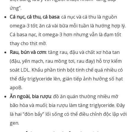
ứng”.
Cá nục, cá thu, cá basa
: cá nục và cá thu là nguồn
omega-3 tốt; ăn cá vài bữa mỗi tuần là hướng hợp lý.
Cá basa nạc, ít omega-3 hơn nhưng vẫn là đạm tốt
thay cho thịt mỡ.
Rau, bún và cơm
: tăng rau, đậu và chất xơ hòa tan
(đậu, yến mạch, rau mồng tơi, rau đay) hỗ trợ kiểm
soát LDL. Khẩu phần tinh bột tinh chế quá nhiều có
thể đẩy triglyceride lên, gián tiếp ảnh hưởng số hạt
apoB.
Ăn ngoài, bia rượu
: đồ ăn quán thường nhiều mỡ
bão hòa và muối; bia rượu làm tăng triglyceride. Đây
là hai “đòn bẩy” lối sống có thể điều chỉnh độc lập với
gen.