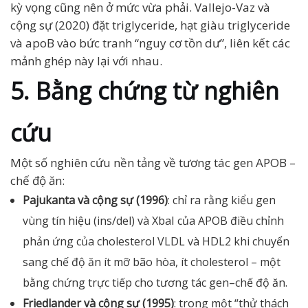
kỳ vọng cũng nên ở mức vừa phải. Vallejo-Vaz và
cộng sự (2020) đặt triglyceride, hạt giàu triglyceride
và apoB vào bức tranh “nguy cơ tồn dư”, liên kết các
mảnh ghép này lại với nhau.
5. Bằng chứng từ nghiên
cứu
Một số nghiên cứu nền tảng về tương tác gen APOB –
chế độ ăn:
Pajukanta và cộng sự (1996)
: chỉ ra rằng kiểu gen
vùng tín hiệu (ins/del) và XbaI của APOB điều chỉnh
phản ứng của cholesterol VLDL và HDL2 khi chuyển
sang chế độ ăn ít mỡ bão hòa, ít cholesterol – một
bằng chứng trực tiếp cho tương tác gen–chế độ ăn.
Friedlander và cộng sự (1995)
: trong một “thử thách