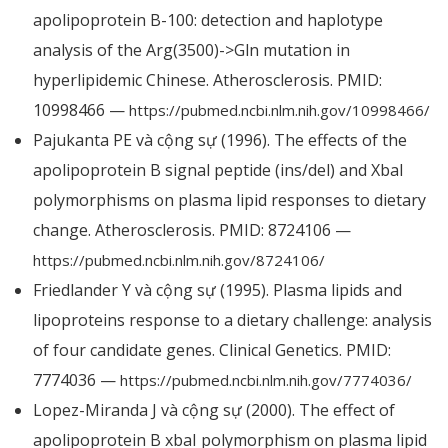
apolipoprotein B-100: detection and haplotype
analysis of the Arg(3500)->Gln mutation in
hyperlipidemic Chinese. Atherosclerosis. PMID:
10998466 —
https://pubmed.ncbi.nlm.nih.gov/10998466/
Pajukanta PE và cộng sự (1996). The effects of the
apolipoprotein B signal peptide (ins/del) and XbaI
polymorphisms on plasma lipid responses to dietary
change. Atherosclerosis. PMID: 8724106 —
https://pubmed.ncbi.nlm.nih.gov/8724106/
Friedlander Y và cộng sự (1995). Plasma lipids and
lipoproteins response to a dietary challenge: analysis
of four candidate genes. Clinical Genetics. PMID:
7774036 —
https://pubmed.ncbi.nlm.nih.gov/7774036/
Lopez-Miranda J và cộng sự (2000). The effect of
apolipoprotein B xbaI polymorphism on plasma lipid