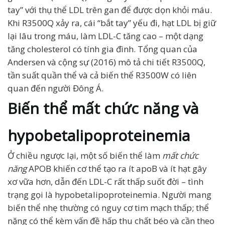
tay” với thụ thể LDL trên gan để được dọn khỏi máu.
Khi R3500Q xảy ra, cái “bắt tay” yếu đi, hạt LDL bị giữ
lại lâu trong máu, làm LDL-C tăng cao – một dạng
tăng cholesterol có tính gia đình. Tổng quan của
Andersen và cộng sự (2016) mô tả chi tiết R3500Q,
tần suất quần thể và cả biến thể R3500W có liên
quan đến người Đông Á.
Biến thể mất chức năng và
hypobetalipoproteinemia
Ở chiều ngược lại, một số biến thể làm
mất chức
năng
APOB khiến cơ thể tạo ra ít apoB và ít hạt gây
xơ vữa hơn, dẫn đến LDL-C rất thấp suốt đời – tình
trạng gọi là hypobetalipoproteinemia. Người mang
biến thể nhẹ thường có nguy cơ tim mạch thấp; thể
nặng có thể kèm vấn đề hấp thu chất béo và cần theo