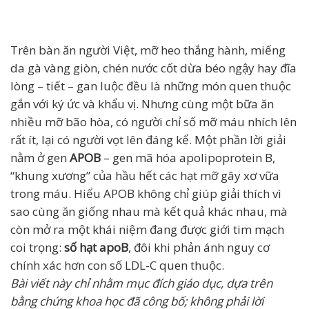
Trên bàn ăn người Việt, mỡ heo thắng hành, miếng
da gà vàng giòn, chén nước cốt dừa béo ngậy hay đĩa
lòng – tiết – gan luộc đều là những món quen thuộc
gắn với ký ức và khẩu vị. Nhưng cùng một bữa ăn
nhiều mỡ bão hòa, có người chỉ số mỡ máu nhích lên
rất ít, lại có người vọt lên đáng kể. Một phần lời giải
nằm ở gen
APOB
– gen mã hóa apolipoprotein B,
“khung xương” của hầu hết các hạt mỡ gây xơ vữa
trong máu. Hiểu APOB không chỉ giúp giải thích vì
sao cùng ăn giống nhau mà kết quả khác nhau, mà
còn mở ra một khái niệm đang được giới tim mạch
coi trọng:
số hạt apoB
, đôi khi phản ánh nguy cơ
chính xác hơn con số LDL-C quen thuộc.
Bài viết này chỉ nhằm mục đích giáo dục, dựa trên
bằng chứng khoa học đã công bố; không phải lời