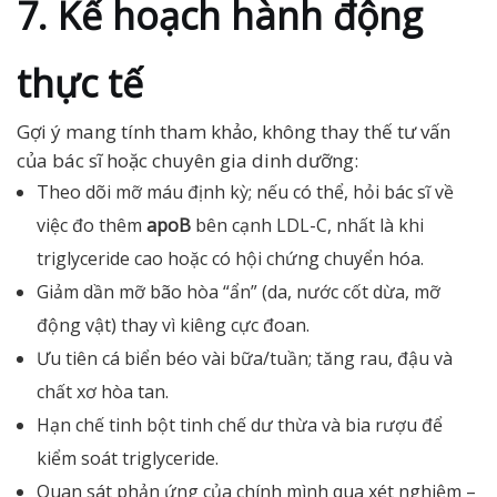
7. Kế hoạch hành động
thực tế
Gợi ý mang tính tham khảo, không thay thế tư vấn
của bác sĩ hoặc chuyên gia dinh dưỡng:
Theo dõi mỡ máu định kỳ; nếu có thể, hỏi bác sĩ về
việc đo thêm
apoB
bên cạnh LDL-C, nhất là khi
triglyceride cao hoặc có hội chứng chuyển hóa.
Giảm dần mỡ bão hòa “ẩn” (da, nước cốt dừa, mỡ
động vật) thay vì kiêng cực đoan.
Ưu tiên cá biển béo vài bữa/tuần; tăng rau, đậu và
chất xơ hòa tan.
Hạn chế tinh bột tinh chế dư thừa và bia rượu để
kiểm soát triglyceride.
Quan sát phản ứng của chính mình qua xét nghiệm –