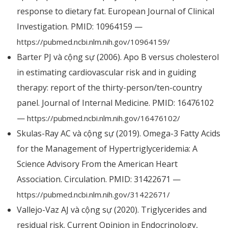
response to dietary fat. European Journal of Clinical
Investigation. PMID: 10964159 —
https://pubmed.ncbi.nlm.nih.gov/10964159/
Barter PJ và cộng sự (2006). Apo B versus cholesterol
in estimating cardiovascular risk and in guiding
therapy: report of the thirty-person/ten-country
panel. Journal of Internal Medicine. PMID: 16476102
—
https://pubmed.ncbi.nlm.nih.gov/16476102/
Skulas-Ray AC và cộng sự (2019). Omega-3 Fatty Acids
for the Management of Hypertriglyceridemia: A
Science Advisory From the American Heart
Association. Circulation. PMID: 31422671 —
https://pubmed.ncbi.nlm.nih.gov/31422671/
Vallejo-Vaz AJ và cộng sự (2020). Triglycerides and
residual risk. Current Opinion in Endocrinology,