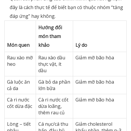
đây là cách thực tế để biết bạn có thuộc nhóm “tăng
đáp ứng” hay không.
Hướng đổi
món tham
Món quen
khảo
Lý do
Rau xào mỡ
Rau xào dầu
Giảm mỡ bão hòa
heo
thực vật, ít
dầu
Gà luộc ăn
Gà bỏ da phần
Giảm mỡ bão hòa
cả da
lớn bữa
Cà ri nước
Cà ri nước cốt
Giảm mỡ bão hòa
cốt dừa đặc
dừa loãng,
thêm rau củ
Lòng – tiết
Cá nục/cá thu
Giảm cholesterol
nhậu
hấp, đậu hũ
khẩu phần, thêm n-3