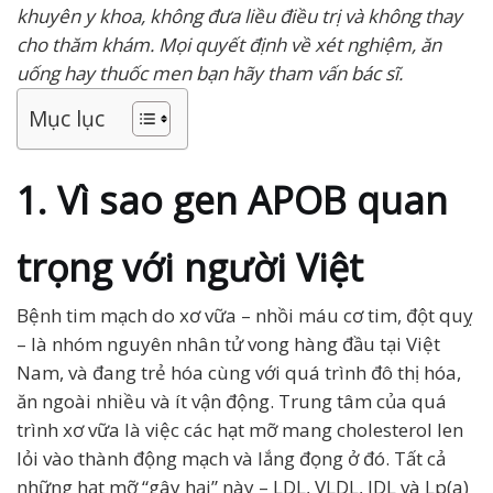
khuyên y khoa, không đưa liều điều trị và không thay
cho thăm khám. Mọi quyết định về xét nghiệm, ăn
uống hay thuốc men bạn hãy tham vấn bác sĩ.
Mục lục
1. Vì sao gen APOB quan
trọng với người Việt
Bệnh tim mạch do xơ vữa – nhồi máu cơ tim, đột quỵ
– là nhóm nguyên nhân tử vong hàng đầu tại Việt
Nam, và đang trẻ hóa cùng với quá trình đô thị hóa,
ăn ngoài nhiều và ít vận động. Trung tâm của quá
trình xơ vữa là việc các hạt mỡ mang cholesterol len
lỏi vào thành động mạch và lắng đọng ở đó. Tất cả
những hạt mỡ “gây hại” này – LDL, VLDL, IDL và Lp(a)