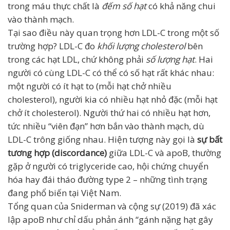
trong máu thực chất là
đếm số hạt
có khả năng chui
vào thành mạch.
Tại sao điều này quan trọng hơn LDL-C trong một số
trường hợp? LDL-C đo
khối lượng cholesterol
bên
trong các hạt LDL, chứ không phải
số lượng hạt
. Hai
người có cùng LDL-C có thể có số hạt rất khác nhau:
một người có ít hạt to (mỗi hạt chở nhiều
cholesterol), người kia có nhiều hạt nhỏ đặc (mỗi hạt
chở ít cholesterol). Người thứ hai có nhiều hạt hơn,
tức nhiều “viên đạn” hơn bắn vào thành mạch, dù
LDL-C trông giống nhau. Hiện tượng này gọi là
sự bất
tương hợp (discordance)
giữa LDL-C và apoB, thường
gặp ở người có triglyceride cao, hội chứng chuyển
hóa hay đái tháo đường type 2 – những tình trạng
đang phổ biến tại Việt Nam.
Tổng quan của Sniderman và cộng sự (2019) đã xác
lập apoB như chỉ dấu phản ánh “gánh nặng hạt gây