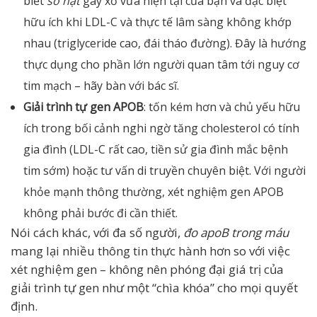
biết
số hạt
gây xơ vữa hiện tại của bạn và đặc biệt
hữu ích khi LDL-C và thực tế lâm sàng không khớp
nhau (triglyceride cao, đái tháo đường). Đây là hướng
thực dụng cho phần lớn người quan tâm tới nguy cơ
tim mạch – hãy bàn với bác sĩ.
Giải trình tự gen APOB
: tốn kém hơn và chủ yếu hữu
ích trong bối cảnh nghi ngờ tăng cholesterol có tính
gia đình (LDL-C rất cao, tiền sử gia đình mắc bệnh
tim sớm) hoặc tư vấn di truyền chuyên biệt. Với người
khỏe mạnh thông thường, xét nghiệm gen APOB
không phải bước đi cần thiết.
Nói cách khác, với đa số người,
đo apoB trong máu
mang lại nhiều thông tin thực hành hơn so với việc
xét nghiệm gen – không nên phóng đại giá trị của
giải trình tự gen như một “chìa khóa” cho mọi quyết
định.