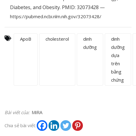
Diabetes, and Obesity. PMID: 32073428 —
https://pubmed.ncbi.nlm.nih.gov/32073428/
ApoB
cholesterol
dinh
dinh
dưỡng
dưỡng
dựa
trên
bằng
chứng
Bài viết của:
MiRA
Chia sẻ bài viết: