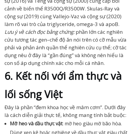
sự (2016) và Teng và cộng sự (2000) cung cấp bối
cảnh về biến thể R3500Q/R3500W. Skulas-Ray và
cộng sự (2019) cùng Vallejo-Vaz và cộng sự (2020)
làm rõ vai trò của triglyceride, omega-3 và apoB.
Lưu ý về cách đọc bằng chứng:
phần lớn các nghiên
cứu tương tác gen–chế độ ăn nói trên có cỡ mẫu vừa
phải và phản ánh quần thể nghiên cứu cụ thể; cỡ tác
dụng nêu ở đây là “gần đúng” và không nên hiểu là
con số áp dụng chính xác cho mỗi cá nhân.
6. Kết nối với ẩm thực và
lối sống Việt
Đây là phần “đem khoa học về mâm cơm”. Dưới đây
là cách diễn giải thực tế, không mang tính bắt buộc:
Mỡ heo và dầu thực vật
: mỡ heo giàu mỡ bão hòa.
Dùng xen kẽ hoặc nghiêng về dầu thực vật giàu chất