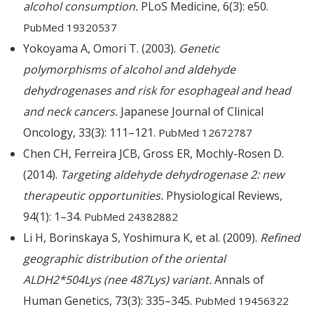
alcohol consumption.
PLoS Medicine, 6(3): e50.
PubMed 19320537
Yokoyama A, Omori T. (2003).
Genetic
polymorphisms of alcohol and aldehyde
dehydrogenases and risk for esophageal and head
and neck cancers.
Japanese Journal of Clinical
Oncology, 33(3): 111–121.
PubMed 12672787
Chen CH, Ferreira JCB, Gross ER, Mochly-Rosen D.
(2014).
Targeting aldehyde dehydrogenase 2: new
therapeutic opportunities.
Physiological Reviews,
94(1): 1–34.
PubMed 24382882
Li H, Borinskaya S, Yoshimura K, et al. (2009).
Refined
geographic distribution of the oriental
ALDH2*504Lys (nee 487Lys) variant.
Annals of
Human Genetics, 73(3): 335–345.
PubMed 19456322