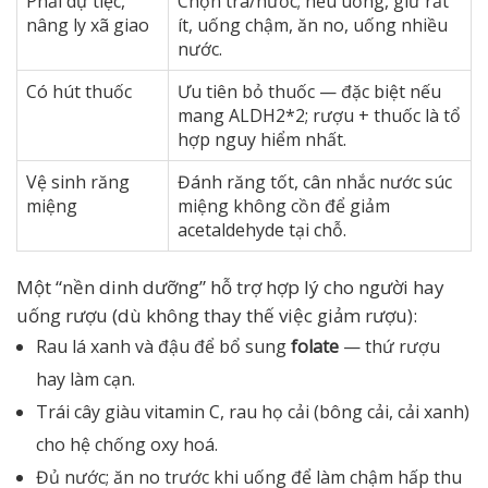
Phải dự tiệc,
Chọn trà/nước; nếu uống, giữ rất
nâng ly xã giao
ít, uống chậm, ăn no, uống nhiều
nước.
Có hút thuốc
Ưu tiên bỏ thuốc — đặc biệt nếu
mang ALDH2*2; rượu + thuốc là tổ
hợp nguy hiểm nhất.
Vệ sinh răng
Đánh răng tốt, cân nhắc nước súc
miệng
miệng không cồn để giảm
acetaldehyde tại chỗ.
Một “nền dinh dưỡng” hỗ trợ hợp lý cho người hay
uống rượu (dù không thay thế việc giảm rượu):
Rau lá xanh và đậu để bổ sung
folate
— thứ rượu
hay làm cạn.
Trái cây giàu vitamin C, rau họ cải (bông cải, cải xanh)
cho hệ chống oxy hoá.
Đủ nước; ăn no trước khi uống để làm chậm hấp thu