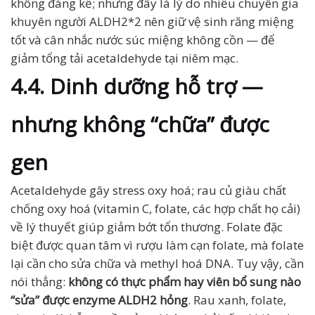
không đáng kể; nhưng đây là lý do nhiều chuyên gia
khuyên người ALDH2*2 nên giữ vệ sinh răng miệng
tốt và cân nhắc nước súc miệng không cồn — để
giảm tổng tải acetaldehyde tại niêm mạc.
4.4. Dinh dưỡng hỗ trợ —
nhưng không “chữa” được
gen
Acetaldehyde gây stress oxy hoá; rau củ giàu chất
chống oxy hoá (vitamin C, folate, các hợp chất họ cải)
về lý thuyết giúp giảm bớt tổn thương. Folate đặc
biệt được quan tâm vì rượu làm cạn folate, mà folate
lại cần cho sửa chữa và methyl hoá DNA. Tuy vậy, cần
nói thẳng:
không có thực phẩm hay viên bổ sung nào
“sửa” được enzyme ALDH2 hỏng
. Rau xanh, folate,