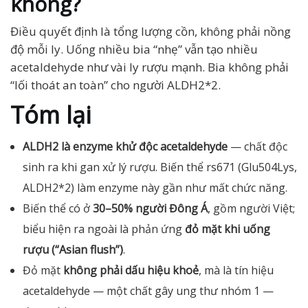
không?
Điều quyết định là tổng lượng cồn, không phải nồng
độ mỗi ly. Uống nhiều bia “nhẹ” vẫn tạo nhiều
acetaldehyde như vài ly rượu mạnh. Bia không phải
“lối thoát an toàn” cho người ALDH2*2.
Tóm lại
ALDH2 là enzyme khử độc acetaldehyde
— chất độc
sinh ra khi gan xử lý rượu. Biến thể rs671 (Glu504Lys,
ALDH2*2) làm enzyme này gần như mất chức năng.
Biến thể có ở
30–50% người Đông Á
, gồm người Việt;
biểu hiện ra ngoài là phản ứng
đỏ mặt khi uống
rượu (“Asian flush”)
.
Đỏ mặt
không phải dấu hiệu khoẻ
, mà là tín hiệu
acetaldehyde — một chất gây ung thư nhóm 1 —