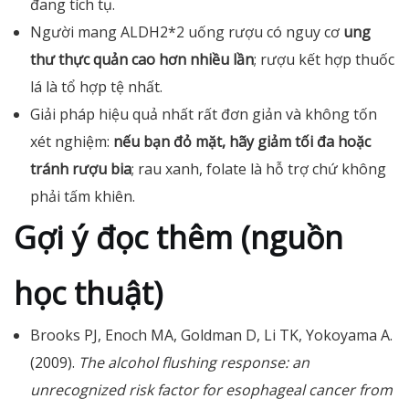
đang tích tụ.
Người mang ALDH2*2 uống rượu có nguy cơ
ung
thư thực quản cao hơn nhiều lần
; rượu kết hợp thuốc
lá là tổ hợp tệ nhất.
Giải pháp hiệu quả nhất rất đơn giản và không tốn
xét nghiệm:
nếu bạn đỏ mặt, hãy giảm tối đa hoặc
tránh rượu bia
; rau xanh, folate là hỗ trợ chứ không
phải tấm khiên.
Gợi ý đọc thêm (nguồn
học thuật)
Brooks PJ, Enoch MA, Goldman D, Li TK, Yokoyama A.
(2009).
The alcohol flushing response: an
unrecognized risk factor for esophageal cancer from