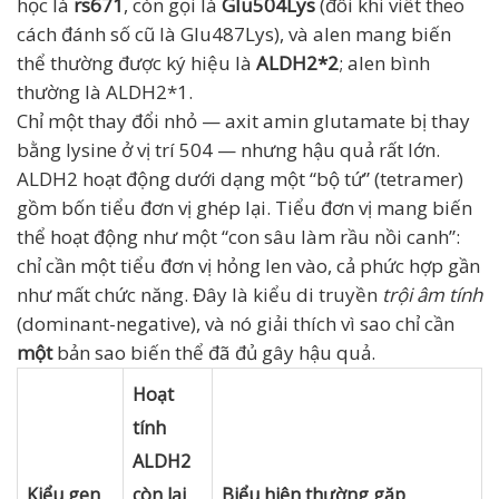
học là
rs671
, còn gọi là
Glu504Lys
(đôi khi viết theo
cách đánh số cũ là Glu487Lys), và alen mang biến
thể thường được ký hiệu là
ALDH2*2
; alen bình
thường là ALDH2*1.
Chỉ một thay đổi nhỏ — axit amin glutamate bị thay
bằng lysine ở vị trí 504 — nhưng hậu quả rất lớn.
ALDH2 hoạt động dưới dạng một “bộ tứ” (tetramer)
gồm bốn tiểu đơn vị ghép lại. Tiểu đơn vị mang biến
thể hoạt động như một “con sâu làm rầu nồi canh”:
chỉ cần một tiểu đơn vị hỏng len vào, cả phức hợp gần
như mất chức năng. Đây là kiểu di truyền
trội âm tính
(dominant-negative), và nó giải thích vì sao chỉ cần
một
bản sao biến thể đã đủ gây hậu quả.
Hoạt
tính
ALDH2
Kiểu gen
còn lại
Biểu hiện thường gặp