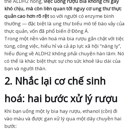
thể ALDH2 hỏng,
việc uống rượu bia không chỉ gây
khó chịu, mà còn liên quan tới nguy cơ ung thư thực
quản cao hơn rõ rệt
so với người có enzyme bình
thường — đặc biệt là ung thư biểu mô tế bào vảy của
thực quản, vốn đã phổ biến ở Đông Á.
Trong một nền văn hoá mà bia rượu gắn chặt với tiệc
tùng, công việc, hiếu hỉ và cả áp lực xã hội “nâng ly”,
hiểu đúng về ALDH2 không phải chuyện hàn lâm. Nó
có thể là khác biệt thực sự cho sức khoẻ lâu dài của
bạn và người thân.
2. Nhắc lại cơ chế sinh
hoá: hai bước xử lý rượu
Khi bạn uống một ly bia hay rượu, ethanol (cồn) đi
vào máu và được gan xử lý qua một dây chuyền hai
bước: