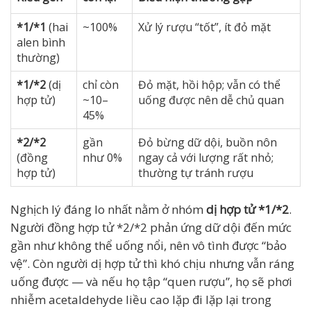
*1/*1
(hai
~100%
Xử lý rượu “tốt”, ít đỏ mặt
alen bình
thường)
*1/*2
(dị
chỉ còn
Đỏ mặt, hồi hộp; vẫn có thể
hợp tử)
~10–
uống được nên dễ chủ quan
45%
*2/*2
gần
Đỏ bừng dữ dội, buồn nôn
(đồng
như 0%
ngay cả với lượng rất nhỏ;
hợp tử)
thường tự tránh rượu
Nghịch lý đáng lo nhất nằm ở nhóm
dị hợp tử *1/*2
.
Người đồng hợp tử *2/*2 phản ứng dữ dội đến mức
gần như không thể uống nổi, nên vô tình được “bảo
vệ”. Còn người dị hợp tử thì khó chịu nhưng vẫn ráng
uống được — và nếu họ tập “quen rượu”, họ sẽ phơi
nhiễm acetaldehyde liều cao lặp đi lặp lại trong