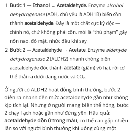
Bước 1 — Ethanol → Acetaldehyde.
Enzyme
alcohol
dehydrogenase
(ADH, chủ yếu là ADH1B) biến cồn
thành
acetaldehyde
. Đây là một chất cực kỳ độc —
chính nó, chứ không phải cồn, mới là “thủ phạm” gây
nôn nao, đỏ mặt, nhức đầu khi say.
Bước 2 — Acetaldehyde → Acetate.
Enzyme
aldehyde
dehydrogenase 2
(ALDH2) nhanh chóng biến
acetaldehyde độc thành
acetate
(giấm) vô hại, rồi cơ
thể thải ra dưới dạng nước và CO₂.
Ở người có ALDH2 hoạt động bình thường, bước 2
diễn ra nhanh đến mức acetaldehyde gần như không
kịp tích lại. Nhưng ở người mang biến thể hỏng, bước
2 chạy ì ạch hoặc gần như đứng yên. Hậu quả:
acetaldehyde dồn ứ trong máu
, có thể cao gấp nhiều
lần so với người bình thường khi uống cùng một