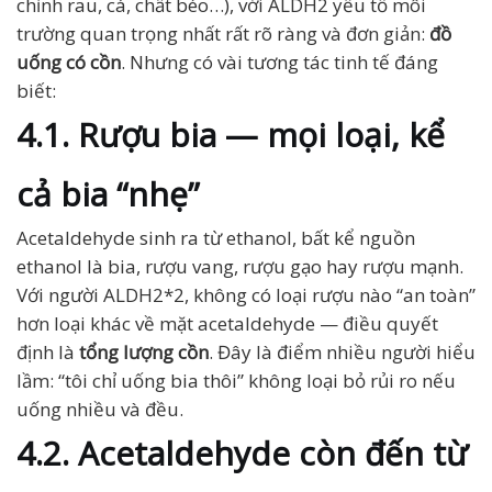
chỉnh rau, cá, chất béo…), với ALDH2 yếu tố môi
trường quan trọng nhất rất rõ ràng và đơn giản:
đồ
uống có cồn
. Nhưng có vài tương tác tinh tế đáng
biết:
4.1. Rượu bia — mọi loại, kể
cả bia “nhẹ”
Acetaldehyde sinh ra từ ethanol, bất kể nguồn
ethanol là bia, rượu vang, rượu gạo hay rượu mạnh.
Với người ALDH2*2, không có loại rượu nào “an toàn”
hơn loại khác về mặt acetaldehyde — điều quyết
định là
tổng lượng cồn
. Đây là điểm nhiều người hiểu
lầm: “tôi chỉ uống bia thôi” không loại bỏ rủi ro nếu
uống nhiều và đều.
4.2. Acetaldehyde còn đến từ