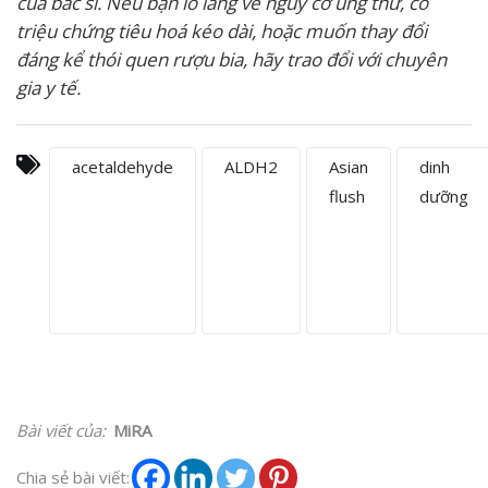
của bác sĩ. Nếu bạn lo lắng về nguy cơ ung thư, có
triệu chứng tiêu hoá kéo dài, hoặc muốn thay đổi
đáng kể thói quen rượu bia, hãy trao đổi với chuyên
gia y tế.
acetaldehyde
ALDH2
Asian
dinh
flush
dưỡng
Bài viết của:
MiRA
Chia sẻ bài viết: