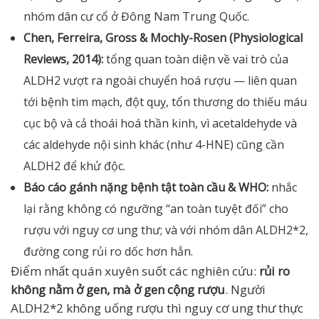
nhóm dân cư cổ ở Đông Nam Trung Quốc.
Chen, Ferreira, Gross & Mochly-Rosen (Physiological
Reviews, 2014):
tổng quan toàn diện về vai trò của
ALDH2 vượt ra ngoài chuyển hoá rượu — liên quan
tới bệnh tim mạch, đột quỵ, tổn thương do thiếu máu
cục bộ và cả thoái hoá thần kinh, vì acetaldehyde và
các aldehyde nội sinh khác (như 4-HNE) cũng cần
ALDH2 để khử độc.
Báo cáo gánh nặng bệnh tật toàn cầu & WHO:
nhắc
lại rằng không có ngưỡng “an toàn tuyệt đối” cho
rượu với nguy cơ ung thư; và với nhóm dân ALDH2*2,
đường cong rủi ro dốc hơn hẳn.
Điểm nhất quán xuyên suốt các nghiên cứu:
rủi ro
không nằm ở gen, mà ở gen cộng rượu
. Người
ALDH2*2 không uống rượu thì nguy cơ ung thư thực