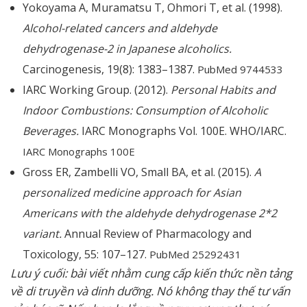
Yokoyama A, Muramatsu T, Ohmori T, et al. (1998).
Alcohol-related cancers and aldehyde
dehydrogenase-2 in Japanese alcoholics.
Carcinogenesis, 19(8): 1383–1387.
PubMed 9744533
IARC Working Group. (2012).
Personal Habits and
Indoor Combustions: Consumption of Alcoholic
Beverages.
IARC Monographs Vol. 100E. WHO/IARC.
IARC Monographs 100E
Gross ER, Zambelli VO, Small BA, et al. (2015).
A
personalized medicine approach for Asian
Americans with the aldehyde dehydrogenase 2*2
variant.
Annual Review of Pharmacology and
Toxicology, 55: 107–127.
PubMed 25292431
Lưu ý cuối: bài viết nhằm cung cấp kiến thức nền tảng
về di truyền và dinh dưỡng. Nó không thay thế tư vấn