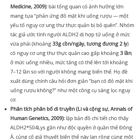
Medicine, 2009):
bài tổng quan có ảnh hưởng lớn
mang tựa “phản ứng đỏ mặt khi uống rượu — một
yếu tố nguy cơ ung thư thực quản bị bỏ quên”. Nhóm
tác giả ước tính người ALDH2 dị hợp tử uống ở mức
vừa phải (khoảng
33g cồn/ngày, tương đương 2 ly
)
có nguy cơ ung thư thực quản cao gấp khoảng
3 lần
;
ở mức uống nhiều, mức tăng có thể lên tới khoảng
7–12 lần so với người không mang biến thể. Họ đề
xuất dùng chính câu hỏi đơn giản “bạn có đỏ mặt khi
uống rượu không?” như một công cụ sàng lọc nguy
cơ.
Phân tích phân bố di truyền (Li và cộng sự, Annals of
Human Genetics, 2009):
lập bản đồ chi tiết cho thấy
ALDH2*504Lys gần như độc quyền ở quần thể Đông
Á, củng cố giả thuyết biến thể này lan rộng cùng một