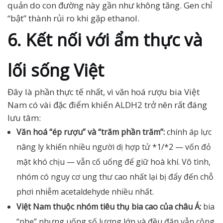
quản do con đường này gần như không tăng. Gen chỉ
“bật” thành rủi ro khi gặp ethanol.
6. Kết nối với ẩm thực và
lối sống Việt
Đây là phần thực tế nhất, vì văn hoá rượu bia Việt
Nam có vài đặc điểm khiến ALDH2 trở nên rất đáng
lưu tâm:
Văn hoá “ép rượu” và “trăm phần trăm”:
chính áp lực
nâng ly khiến nhiều người dị hợp tử *1/*2 — vốn đỏ
mặt khó chịu — vẫn cố uống để giữ hoà khí. Vô tình,
nhóm có nguy cơ ung thư cao nhất lại bị đẩy đến chỗ
phơi nhiễm acetaldehyde nhiều nhất.
Việt Nam thuộc nhóm tiêu thụ bia cao của châu Á:
bia
“nhẹ” nhưng uống số lượng lớn và đều đặn vẫn cộng