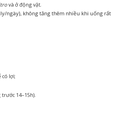
itro
và ở động vật.
 ly/ngày), không tăng thêm nhiều khi uống rất
có lợi;
g trước 14–15h).