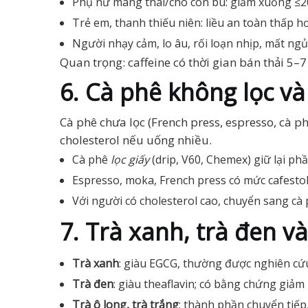
Phụ nữ mang thai/cho con bú: giảm xuống ≤
Trẻ em, thanh thiếu niên: liều an toàn thấp 
Người nhạy cảm, lo âu, rối loạn nhịp, mất ngủ
Quan trọng: caffeine có thời gian bán thải 5
6. Cà phê không lọc và
Cà phê chưa lọc (French press, espresso, cà 
cholesterol nếu uống nhiều.
Cà phê
lọc giấy
(drip, V60, Chemex) giữ lại phầ
Espresso, moka, French press có mức cafestol
Với người có cholesterol cao, chuyển sang cà p
7. Trà xanh, trà đen và
Trà xanh
: giàu EGCG, thường được nghiên cứ
Trà đen
: giàu theaflavin; có bằng chứng giảm
Trà ô long, trà trắng
: thành phần chuyển tiếp