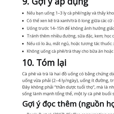
9. Gợi ý áp dụng
Nếu bạn uống 1–3 ly cà phê/ngày và thấy khoẻ:
Có thể xen kẽ trà xanh/trà ô long giữa các cữ
Uống trước 14–15h để không ảnh hưởng giấc
Tránh thêm nhiều đường, sữa đặc, kem; học 
Nếu có lo âu, mất ngủ, hoặc tương tác thuốc: 
Không uống cà phê/trà thay cho bữa ăn hoặc đ
10. Tóm lại
Cà phê và trà là hai đồ uống có bằng chứng dị
uống vừa phải (2–4 ly/ngày), uống ít đường, t
Đây không phải “thần dược tuổi thọ”, mà là n
sống lành mạnh tổng thể, một ly cà phê buổi 
Gợi ý đọc thêm (nguồn họ