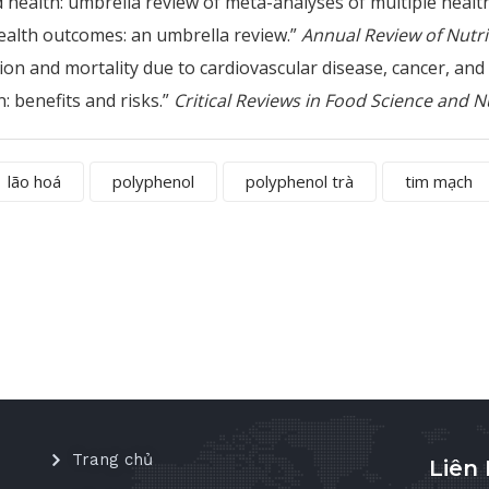
nd health: umbrella review of meta-analyses of multiple heal
 health outcomes: an umbrella review.”
Annual Review of Nutri
ion and mortality due to cardiovascular disease, cancer, and 
n: benefits and risks.”
Critical Reviews in Food Science and N
lão hoá
polyphenol
polyphenol trà
tim mạch
Trang chủ
Liên