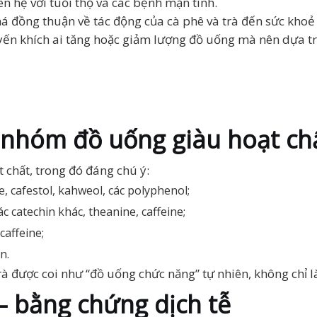
n hệ với tuổi thọ và các bệnh mạn tính.
á đồng thuận về tác động của cà phê và trà đến sức khoẻ
ến khích ai tăng hoặc giảm lượng đồ uống mà nên dựa trê
i nhóm đồ uống giàu hoạt ch
 chất, trong đó đáng chú ý:
ne, cafestol, kahweol, các polyphenol;
ác catechin khác, theanine, caffeine;
caffeine;
n.
à được coi như “đồ uống chức năng” tự nhiên, không chỉ l
— bằng chứng dịch tễ