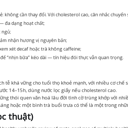
 không cần thay đổi. Với cholesterol cao, cân nhắc chuyển s
 — đa dạng hoạt chất;
 ngủ;
cảm nhận hương vị nguyên bản;
xem xét decaf hoặc trà không caffeine;
ể “nhịn bữa” kéo dài — tín hiệu đói thực vẫn quan trọng.
ch tễ khá vững cho tuổi thọ khoẻ mạnh, với nhiều cơ chế s
rước 14–15h, dùng nước lọc giấy nếu cholesterol cao.
hững thói quen văn hoá lâu đời tình cờ trùng khớp với nh
sáng hoặc một bình trà buổi trưa có thể là một trong nhữ
c thuật)