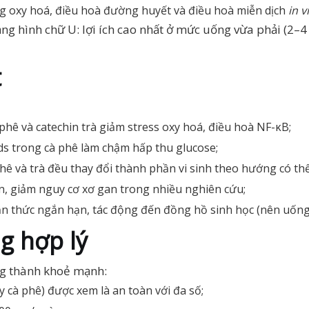
ng oxy hoá, điều hoà đường huyết và điều hoà miễn dịch
in v
ng hình chữ U: lợi ích cao nhất ở mức uống vừa phải (2–4
t
 phê và catechin trà giảm stress oxy hoá, điều hoà NF-κB;
ids trong cà phê làm chậm hấp thu glucose;
 phê và trà đều thay đổi thành phần vi sinh theo hướng có thể 
n, giảm nguy cơ xơ gan trong nhiều nghiên cứu;
nhận thức ngắn hạn, tác động đến đồng hồ sinh học (nên uốn
ng hợp lý
ng thành khoẻ mạnh:
 cà phê) được xem là an toàn với đa số;