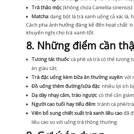
Trà thảo mộc
(không chứa Camellia sinensis):
Matcha
: dạng bột lá trà xanh uống cả xác lá
Cách pha ảnh hưởng đáng kể đến hoạt chất: t
khuyến nghị cho trà xanh tốt.
8. Những điểm cần thậ
Tương tác thuốc
: cà phê và trà có thể tương 
ăn giàu sắt;
Trà đặc uống kèm bữa ăn thường xuyên
: với
Đồ uống thêm đường/sữa đặc
: nhiều lợi ích
Dạ dày nhạy cảm, trào ngược
: có thể cần giả
Người cao tuổi hay tiểu đêm
: tránh cà phê/tr
Viên bổ sung chiết xuất trà xanh liều cao
đã đ
liều cao so với uống trà thông thường.