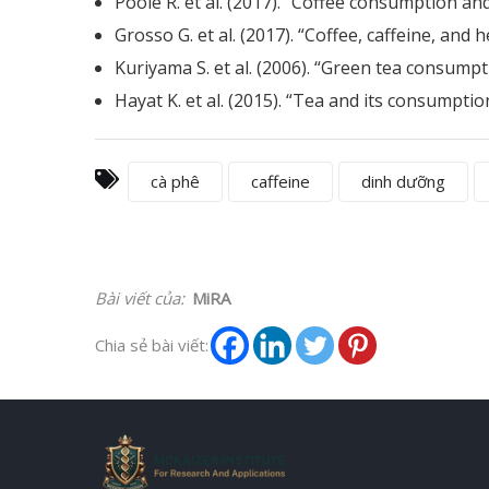
Poole R. et al. (2017). “Coffee consumption a
Grosso G. et al. (2017). “Coffee, caffeine, and
Kuriyama S. et al. (2006). “Green tea consumpt
Hayat K. et al. (2015). “Tea and its consumptio
cà phê
caffeine
dinh dưỡng
Bài viết của:
MiRA
Chia sẻ bài viết: