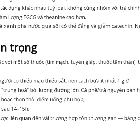
 tác dụng khác nhau tuỳ loại, không cùng nhóm với trà chính
, hàm lượng EGCG và theanine cao hơn.
rà xanh pha nước quá sôi có thể đắng và giảm catechin. 
n trọng
tác với một số thuốc (tim mạch, tuyến giáp, thuốc tâm thần)
 người có thiếu máu thiếu sắt, nên cách bữa ít nhất 1 giờ;
 bị “trung hoà” bởi lượng đường lớn. Cà phê/trà nguyên bản h
m hoặc chọn thời điểm uống phù hợp;
à sau 14–15h;
ược liên quan đến vài trường hợp tổn thương gan — bằng c