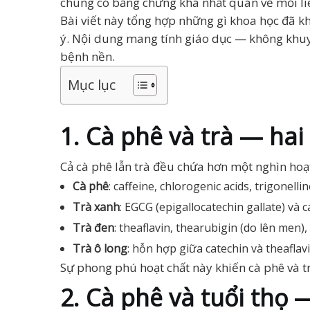
chúng có bằng chứng khá nhất quán về mối liê
Bài viết này tổng hợp những gì khoa học đã kh
ý. Nội dung mang tính giáo dục — không khuy
bệnh nền.
Mục lục
1. Cà phê và trà — ha
Cả cà phê lẫn trà đều chứa hơn một nghìn hoạt
Cà phê
: caffeine, chlorogenic acids, trigonelli
Trà xanh
: EGCG (epigallocatechin gallate) và c
Trà đen
: theaflavin, thearubigin (do lên men), 
Trà ô long
: hỗn hợp giữa catechin và theaflavi
Sự phong phú hoạt chất này khiến cà phê và tr
2. Cà phê và tuổi thọ 