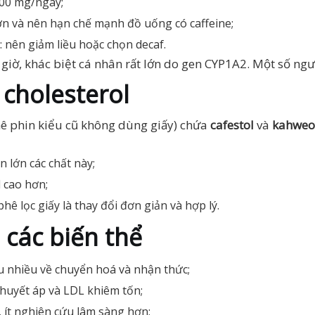
200 mg/ngày;
hơn và nên hạn chế mạnh đồ uống có caffeine;
: nên giảm liều hoặc chọn decaf.
–7 giờ, khác biệt cá nhân rất lớn do gen CYP1A2. Một số 
 cholesterol
phê phin kiểu cũ không dùng giấy) chứa
cafestol
và
kahweo
n lớn các chất này;
 cao hơn;
hê lọc giấy là thay đổi đơn giản và hợp lý.
 các biến thể
u nhiều về chuyển hoá và nhận thức;
 huyết áp và LDL khiêm tốn;
, ít nghiên cứu lâm sàng hơn;