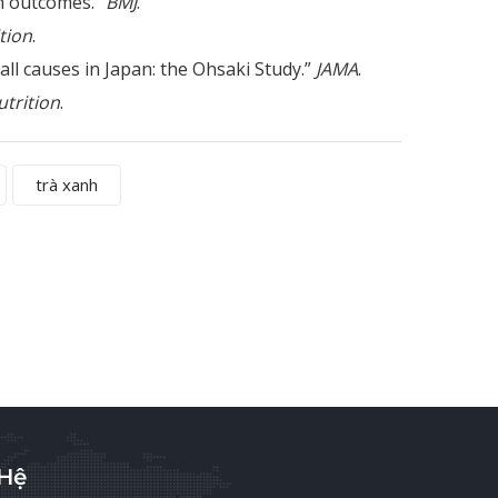
th outcomes.”
BMJ
.
tion
.
all causes in Japan: the Ohsaki Study.”
JAMA
.
utrition
.
trà xanh
 Hệ