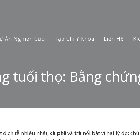
ự Án Nghiên Cứu
Tạp Chí Y Khoa
Liên Hệ
Ki
ng tuổi thọ: Bằng chứng
 dịch tễ nhiều nhất,
cà phê
và
trà
nổi bật vì hai lý do: c