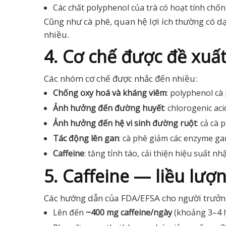
Các chất polyphenol của trà có hoạt tính chố
Cũng như cà phê, quan hệ lợi ích thường có dạ
nhiều.
4. Cơ chế được đề xuấ
Các nhóm cơ chế được nhắc đến nhiều:
Chống oxy hoá và kháng viêm
: polyphenol cà
Ảnh hưởng đến đường huyết
: chlorogenic ac
Ảnh hưởng đến hệ vi sinh đường ruột
: cả cà
Tác động lên gan
: cà phê giảm các enzyme ga
Caffeine
: tăng tỉnh táo, cải thiện hiệu suất 
5. Caffeine — liều lượ
Các hướng dẫn của FDA/EFSA cho người trưở
Lên đến
~400 mg caffeine/ngày
(khoảng 3–4 ly