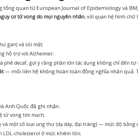
 tổng quan từ European Journal of Epidemiology và BMJ
nguy cơ tử vong do mọi nguyên nhân
, với quan hệ hình chữ 
ư gan) và sỏi mật;
g hỗ trợ với Alzheimer;
 cà phê decaf, gợi ý rằng phần lớn tác dụng không chỉ đến từ 
át
— mối liên hệ không hoàn toàn đồng nghĩa nhân quả. T
và Anh Quốc đã ghi nhận:
lệ tử vong tim mạch;
 và một số loại ung thư (dạ dày, đại tràng) — mức độ bằng
m LDL-cholesterol ở mức khiêm tốn;