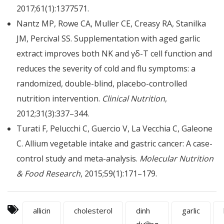
2017;61(1):1377571.
Nantz MP, Rowe CA, Muller CE, Creasy RA, Stanilka
JM, Percival SS. Supplementation with aged garlic
extract improves both NK and γδ-T cell function and
reduces the severity of cold and flu symptoms: a
randomized, double-blind, placebo-controlled
nutrition intervention.
Clinical Nutrition
,
2012;31(3):337–344.
Turati F, Pelucchi C, Guercio V, La Vecchia C, Galeone
C. Allium vegetable intake and gastric cancer: A case-
control study and meta-analysis.
Molecular Nutrition
& Food Research
, 2015;59(1):171–179.
allicin
cholesterol
dinh
garlic