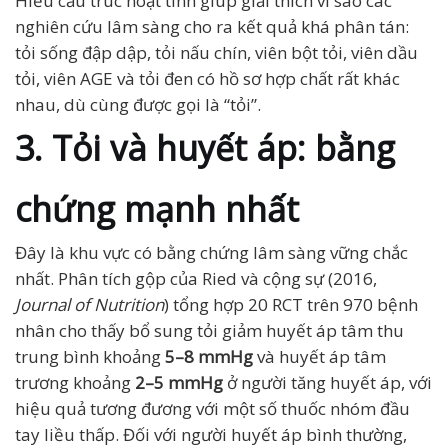
Hiểu cấu trúc hoạt tính giúp giải thích vì sao các
nghiên cứu lâm sàng cho ra kết quả khá phân tán:
tỏi sống đập dập, tỏi nấu chín, viên bột tỏi, viên dầu
tỏi, viên AGE và tỏi đen có hồ sơ hợp chất rất khác
nhau, dù cùng được gọi là “tỏi”.
3. Tỏi và huyết áp: bằng
chứng mạnh nhất
Đây là khu vực có bằng chứng lâm sàng vững chắc
nhất. Phân tích gộp của Ried và cộng sự (2016,
Journal of Nutrition
) tổng hợp 20 RCT trên 970 bệnh
nhân cho thấy bổ sung tỏi giảm huyết áp tâm thu
trung bình khoảng
5–8 mmHg
và huyết áp tâm
trương khoảng
2–5 mmHg
ở người tăng huyết áp, với
hiệu quả tương đương với một số thuốc nhóm đầu
tay liều thấp. Đối với người huyết áp bình thường,