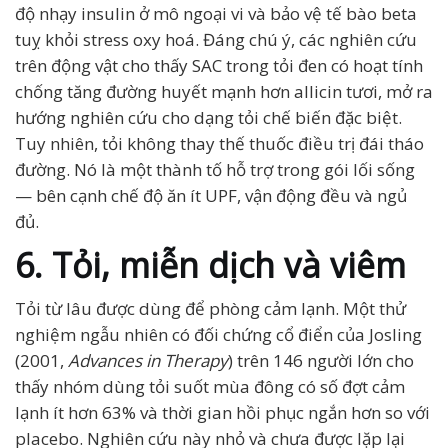
độ nhạy insulin ở mô ngoại vi và bảo vệ tế bào beta
tuỵ khỏi stress oxy hoá. Đáng chú ý, các nghiên cứu
trên động vật cho thấy SAC trong tỏi đen có hoạt tính
chống tăng đường huyết mạnh hơn allicin tươi, mở ra
hướng nghiên cứu cho dạng tỏi chế biến đặc biệt.
Tuy nhiên, tỏi không thay thế thuốc điều trị đái tháo
đường. Nó là một thành tố hỗ trợ trong gói lối sống
— bên cạnh chế độ ăn ít UPF, vận động đều và ngủ
đủ.
6. Tỏi, miễn dịch và viêm
Tỏi từ lâu được dùng để phòng cảm lạnh. Một thử
nghiệm ngẫu nhiên có đối chứng cổ điển của Josling
(2001,
Advances in Therapy
) trên 146 người lớn cho
thấy nhóm dùng tỏi suốt mùa đông có số đợt cảm
lạnh ít hơn 63% và thời gian hồi phục ngắn hơn so với
placebo. Nghiên cứu này nhỏ và chưa được lặp lại