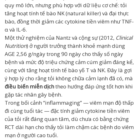
quy mô lớn, nhưng phù hợp với dữ liệu cơ chế: tỏi
tăng hoạt tính tế bào NK (natural killer) và đại thực
bào, đồng thời giảm các cytokine tiền viêm như TNF-
α và IL-6.
Một thử nghiệm của Nantz và cộng sự (2012,
Clinical
Nutrition
) ở người trưởng thành khoẻ mạnh dùng
AGE 2,56 g/ngày trong 90 ngày cho thấy số ngày
bệnh và mức độ triệu chứng cảm cúm giảm đáng kể,
cùng với tăng hoạt tính tế bào γδ T và NK. Đây là gợi
ý hợp lý cho rằng tỏi không chữa cảm lạnh đã có, mà
điều biến miễn dịch
theo hướng đáp ứng tốt hơn khi
gặp tác nhân gây bệnh.
Trong bối cảnh “inflammaging” — viêm mạn độ thấp
đi cùng tuổi tác — đặc tính giảm cytokine tiền viêm
của tỏi rất đáng quan tâm, dù chưa có bằng chứng
RCT dài hạn cho thấy tỏi làm chậm các bệnh do viêm
mạn ở người cao tuổi.