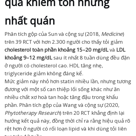
quả khiêm tốn nhưng
nhất quán
Phân tích gộp của Sun và cộng sự (2018,
Medicine
)
trên 39 RCT với hơn 2.300 người cho thấy tỏi giảm
cholesterol toàn phần khoảng 15–20 mg/dL
và
LDL
khoảng 9–12 mg/dL
sau ít nhất 8 tuần dùng đều đặn
ở người có cholesterol cao. HDL tăng nhẹ,
triglyceride giảm không đáng kể.
Mức giảm này nhỏ hơn statin nhiều lần, nhưng tương
đương với một số can thiệp lối sống khác như ăn
nhiều chất xơ hoà tan hoặc tăng đậu trong khẩu
phần. Phân tích gộp của Wang và cộng sự (2020,
Phytotherapy Research
) trên 20 RCT khẳng định lại
hướng kết quả này, đồng thời chỉ ra rằng hiệu quả rõ
rệt hơn ở người có rối loạn lipid và khi dùng tỏi liên