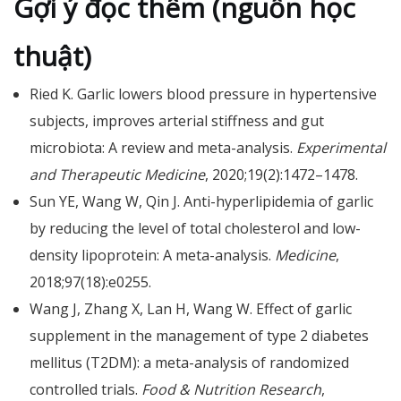
Gợi ý đọc thêm (nguồn học
thuật)
Ried K. Garlic lowers blood pressure in hypertensive
subjects, improves arterial stiffness and gut
microbiota: A review and meta-analysis.
Experimental
and Therapeutic Medicine
, 2020;19(2):1472–1478.
Sun YE, Wang W, Qin J. Anti-hyperlipidemia of garlic
by reducing the level of total cholesterol and low-
density lipoprotein: A meta-analysis.
Medicine
,
2018;97(18):e0255.
Wang J, Zhang X, Lan H, Wang W. Effect of garlic
supplement in the management of type 2 diabetes
mellitus (T2DM): a meta-analysis of randomized
controlled trials.
Food & Nutrition Research
,