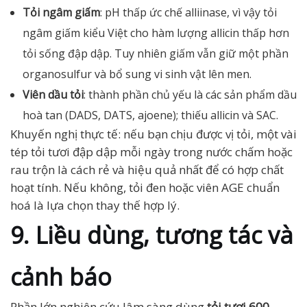
Tỏi ngâm giấm
: pH thấp ức chế alliinase, vì vậy tỏi
ngâm giấm kiểu Việt cho hàm lượng allicin thấp hơn
tỏi sống đập dập. Tuy nhiên giấm vẫn giữ một phần
organosulfur và bổ sung vi sinh vật lên men.
Viên dầu tỏi
: thành phần chủ yếu là các sản phẩm dầu
hoà tan (DADS, DATS, ajoene); thiếu allicin và SAC.
Khuyến nghị thực tế: nếu bạn chịu được vị tỏi, một vài
tép tỏi tươi đập dập mỗi ngày trong nước chấm hoặc
rau trộn là cách rẻ và hiệu quả nhất để có hợp chất
hoạt tính. Nếu không, tỏi đen hoặc viên AGE chuẩn
hoá là lựa chọn thay thế hợp lý.
9. Liều dùng, tương tác và
cảnh báo
Phần lớn nghiên cứu lâm sàng dùng
tỏi tươi 600–