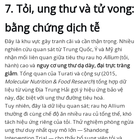
7. Tỏi, ung thư và tử vong:
bằng chứng dịch tễ
Đây là khu vực gây tranh cãi và cần thận trọng. Nhiều
nghiên cứu quan sát từ Trung Quốc, Ý và Mỹ ghi
nhận mối liên quan giữa tiêu thụ rau họ
Allium
(tỏi,
hành) cao và
nguy cơ ung thư dạ dày, đại trực tràng
giảm
. Tổng quan của Turati và cộng sự (2015,
Molecular Nutrition & Food Research
) tổng hợp dữ
liệu từ vùng Địa Trung Hải gợi ý hiệu ứng bảo vệ
này, đặc biệt với ung thư đường tiêu hoá.
Tuy nhiên, đây là dữ liệu quan sát; rau họ Allium
thường đi cùng chế độ ăn nhiều rau củ tổng thể, khó
tách hiệu ứng riêng của tỏi. Thử nghiệm phòng ngừa
ung thư duy nhất quy mô lớn — Shandong
Intervention Trial — cho thấy bổ sung viên tỏi và