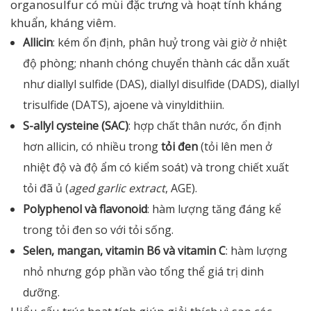
organosulfur có mùi đặc trưng và hoạt tính kháng
khuẩn, kháng viêm.
Allicin
: kém ổn định, phân huỷ trong vài giờ ở nhiệt
độ phòng; nhanh chóng chuyển thành các dẫn xuất
như diallyl sulfide (DAS), diallyl disulfide (DADS), diallyl
trisulfide (DATS), ajoene và vinyldithiin.
S-allyl cysteine (SAC)
: hợp chất thân nước, ổn định
hơn allicin, có nhiều trong
tỏi đen
(tỏi lên men ở
nhiệt độ và độ ẩm có kiểm soát) và trong chiết xuất
tỏi đã ủ (
aged garlic extract
, AGE).
Polyphenol và flavonoid
: hàm lượng tăng đáng kể
trong tỏi đen so với tỏi sống.
Selen, mangan, vitamin B6 và vitamin C
: hàm lượng
nhỏ nhưng góp phần vào tổng thể giá trị dinh
dưỡng.