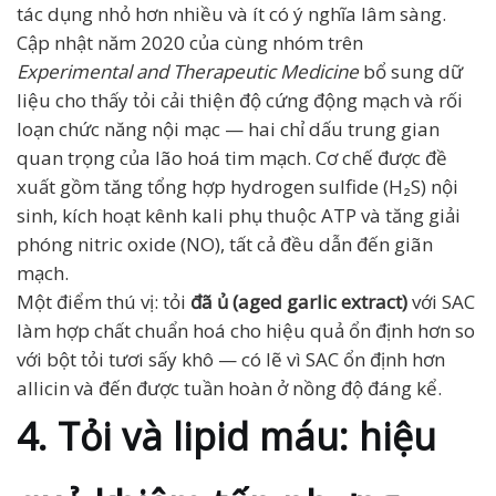
tác dụng nhỏ hơn nhiều và ít có ý nghĩa lâm sàng.
Cập nhật năm 2020 của cùng nhóm trên
Experimental and Therapeutic Medicine
bổ sung dữ
liệu cho thấy tỏi cải thiện độ cứng động mạch và rối
loạn chức năng nội mạc — hai chỉ dấu trung gian
quan trọng của lão hoá tim mạch. Cơ chế được đề
xuất gồm tăng tổng hợp hydrogen sulfide (H₂S) nội
sinh, kích hoạt kênh kali phụ thuộc ATP và tăng giải
phóng nitric oxide (NO), tất cả đều dẫn đến giãn
mạch.
Một điểm thú vị: tỏi
đã ủ (aged garlic extract)
với SAC
làm hợp chất chuẩn hoá cho hiệu quả ổn định hơn so
với bột tỏi tươi sấy khô — có lẽ vì SAC ổn định hơn
allicin và đến được tuần hoàn ở nồng độ đáng kể.
4. Tỏi và lipid máu: hiệu