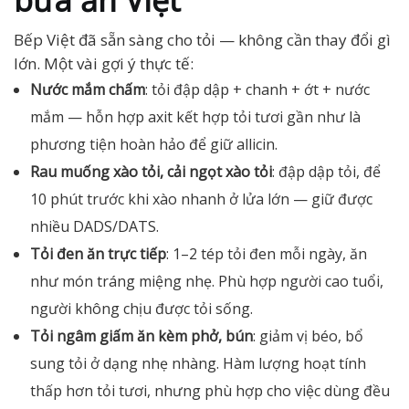
bữa ăn Việt
Bếp Việt đã sẵn sàng cho tỏi — không cần thay đổi gì
lớn. Một vài gợi ý thực tế:
Nước mắm chấm
: tỏi đập dập + chanh + ớt + nước
mắm — hỗn hợp axit kết hợp tỏi tươi gần như là
phương tiện hoàn hảo để giữ allicin.
Rau muống xào tỏi, cải ngọt xào tỏi
: đập dập tỏi, để
10 phút trước khi xào nhanh ở lửa lớn — giữ được
nhiều DADS/DATS.
Tỏi đen ăn trực tiếp
: 1–2 tép tỏi đen mỗi ngày, ăn
như món tráng miệng nhẹ. Phù hợp người cao tuổi,
người không chịu được tỏi sống.
Tỏi ngâm giấm ăn kèm phở, bún
: giảm vị béo, bổ
sung tỏi ở dạng nhẹ nhàng. Hàm lượng hoạt tính
thấp hơn tỏi tươi, nhưng phù hợp cho việc dùng đều