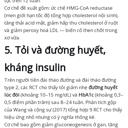
tục trên 12 tuần.
Cơ chế đề xuất gồm: ức chế HMG-CoA reductase
(men giới hạn tốc độ tổng hợp cholesterol nội sinh),
tăng thải acid mật, giảm hấp thu cholesterol ở ruột
và giảm peroxy hoá LDL — biến cố then chốt trong
xơ vữa.
5. Tỏi và đường huyết,
kháng insulin
Trên người tiền đái tháo đường và đái tháo đường
type 2, các RCT cho thấy tỏi giảm nhẹ
đường huyết
lúc đói
(khoảng 10–15 mg/dL) và
HbA1c
(khoảng 0,3–
0,5 điểm phần trăm) sau 8–24 tuần. Phân tích gộp
của Wang và cộng sự (2017) tổng hợp 9 RCT cho thấy
hiệu ứng nhỏ nhưng có ý nghĩa thống kê.
Cơ chế bao gồm giảm gluconeogenesis ở gan, tăng