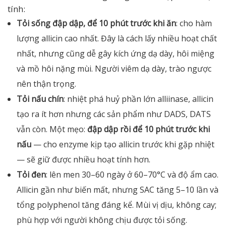
tính:
Tỏi sống đập dập, để 10 phút trước khi ăn
: cho hàm
lượng allicin cao nhất. Đây là cách lấy nhiều hoạt chất
nhất, nhưng cũng dễ gây kích ứng dạ dày, hôi miệng
và mồ hôi nặng mùi. Người viêm dạ dày, trào ngược
nên thận trọng.
Tỏi nấu chín
: nhiệt phá huỷ phần lớn alliinase, allicin
tạo ra ít hơn nhưng các sản phẩm như DADS, DATS
vẫn còn. Một mẹo:
đập dập rồi để 10 phút trước khi
nấu
— cho enzyme kịp tạo allicin trước khi gặp nhiệt
— sẽ giữ được nhiều hoạt tính hơn.
Tỏi đen
: lên men 30–60 ngày ở 60–70°C và độ ẩm cao.
Allicin gần như biến mất, nhưng SAC tăng 5–10 lần và
tổng polyphenol tăng đáng kể. Mùi vị dịu, không cay;
phù hợp với người không chịu được tỏi sống.