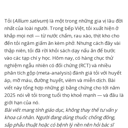
Tỏi (
Allium sativum
) là một trong những gia vị lâu đời
nhất của loài người. Trong bếp Việt, tỏi xuất hiện ở
khắp mọi nơi — từ nước chấm, rau xào, thịt kho cho
đến tỏi ngâm giấm ăn kèm phở. Nhưng cách đây vài
thập niên, tỏi đã rời khỏi sách dạy nấu ăn để bước
vào các tạp chí y học. Hôm nay, có hàng chục thử
nghiệm ngẫu nhiên có đối chứng (RCT) và nhiều
phân tích gộp (meta-analysis) đánh giá tỏi với huyết
áp, mỡ máu, đường huyết, viêm và miễn dịch. Bài
viết này tổng hợp những gì bằng chứng cho tới năm
2025 nói về tỏi trong tuổi thọ khoẻ mạnh — và đâu là
giới hạn của nó.
Bài viết mang tính giáo dục, không thay thế tư vấn y
khoa cá nhân. Người đang dùng thuốc chống đông,
sắp phẫu thuật hoặc có bệnh lý nền nên hỏi bác sĩ