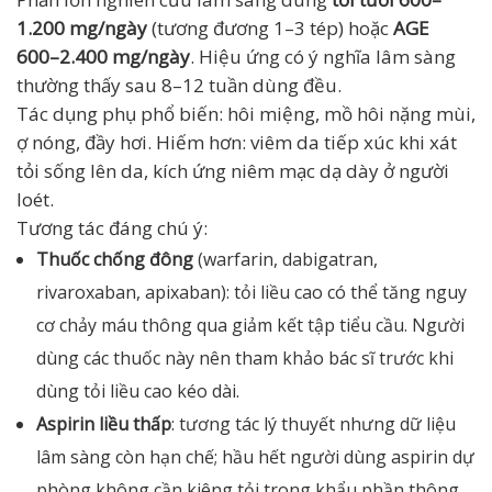
1.200 mg/ngày
(tương đương 1–3 tép) hoặc
AGE
600–2.400 mg/ngày
. Hiệu ứng có ý nghĩa lâm sàng
thường thấy sau 8–12 tuần dùng đều.
Tác dụng phụ phổ biến: hôi miệng, mồ hôi nặng mùi,
ợ nóng, đầy hơi. Hiếm hơn: viêm da tiếp xúc khi xát
tỏi sống lên da, kích ứng niêm mạc dạ dày ở người
loét.
Tương tác đáng chú ý:
Thuốc chống đông
(warfarin, dabigatran,
rivaroxaban, apixaban): tỏi liều cao có thể tăng nguy
cơ chảy máu thông qua giảm kết tập tiểu cầu. Người
dùng các thuốc này nên tham khảo bác sĩ trước khi
dùng tỏi liều cao kéo dài.
Aspirin liều thấp
: tương tác lý thuyết nhưng dữ liệu
lâm sàng còn hạn chế; hầu hết người dùng aspirin dự
phòng không cần kiêng tỏi trong khẩu phần thông