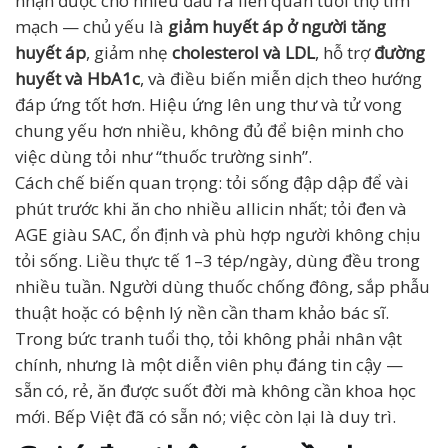
nhận được cho nhiều đầu ra liên quan tuổi thọ tim
mạch — chủ yếu là
giảm huyết áp ở người tăng
huyết áp
, giảm nhẹ
cholesterol và LDL
, hỗ trợ
đường
huyết và HbA1c
, và điều biến miễn dịch theo hướng
đáp ứng tốt hơn. Hiệu ứng lên ung thư và tử vong
chung yếu hơn nhiều, không đủ để biện minh cho
việc dùng tỏi như “thuốc trường sinh”.
Cách chế biến quan trọng: tỏi sống đập dập để vài
phút trước khi ăn cho nhiều allicin nhất; tỏi đen và
AGE giàu SAC, ổn định và phù hợp người không chịu
tỏi sống. Liều thực tế 1–3 tép/ngày, dùng đều trong
nhiều tuần. Người dùng thuốc chống đông, sắp phẫu
thuật hoặc có bệnh lý nền cần tham khảo bác sĩ.
Trong bức tranh tuổi thọ, tỏi không phải nhân vật
chính, nhưng là một diễn viên phụ đáng tin cậy —
sẵn có, rẻ, ăn được suốt đời mà không cần khoa học
mới. Bếp Việt đã có sẵn nó; việc còn lại là duy trì.