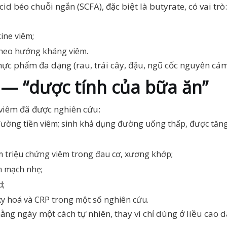
id béo chuỗi ngắn (SCFA), đặc biệt là butyrate, có vai trò:
ine viêm;
theo hướng kháng viêm.
hực phẩm đa dạng (rau, trái cây, đậu, ngũ cốc nguyên cám)
ị — “dược tính của bữa ăn”
 viêm đã được nghiên cứu:
đường tiền viêm; sinh khả dụng đường uống thấp, được tăng 
m triệu chứng viêm trong đau cơ, xương khớp;
im mạch nhẹ;
d;
oxy hoá và CRP trong một số nghiên cứu.
ằng ngày một cách tự nhiên, thay vì chỉ dùng ở liều cao d