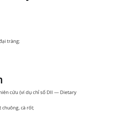
đại tràng;
m
ên cứu (ví dụ chỉ số DII — Dietary
t chuông, cà rốt;