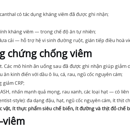
ocanthal có tác dụng kháng viêm đã được ghi nhận;
 tính kháng viêm — trong chế độ ăn tự nhiên;
 dưa cải — hỗ trợ hệ vi sinh đường ruột, gián tiếp điều hoà v
ằng chứng chống viêm
t. Các mô hình ăn uống sau đã được ghi nhận giúp giảm 
ểu ăn kinh điển với dầu ô liu, cá, rau, ngũ cốc nguyên cám;
ng giảm CRP;
DASH, nhấn mạnh quả mọng, rau xanh, các loại hạt — có liên
ntist-style): đa dạng đậu, hạt, ngũ cốc nguyên cám, ít thịt ch
 vật, ít thực phẩm siêu chế biến, ít đường và thịt đỏ chế 
t–viêm