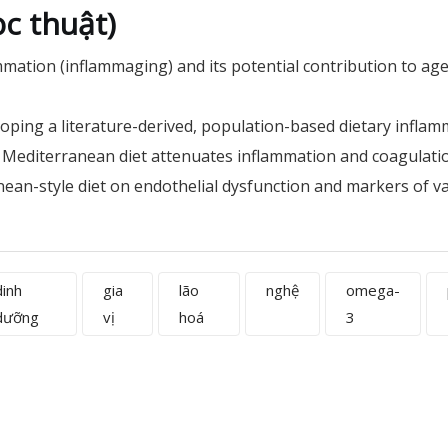
c thuật)
lammation (inflammaging) and its potential contribution to ag
eloping a literature-derived, population-based dietary inflam
he Mediterranean diet attenuates inflammation and coagulati
rranean-style diet on endothelial dysfunction and markers of 
dinh
gia
lão
nghệ
omega-
dưỡng
vị
hoá
3