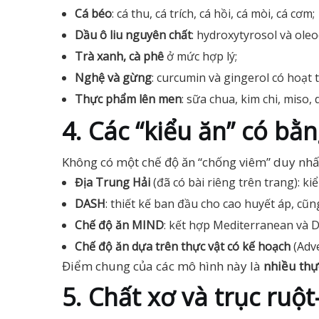
Cá béo
: cá thu, cá trích, cá hồi, cá mòi, cá cơm;
Dầu ô liu nguyên chất
: hydroxytyrosol và ole
Trà xanh, cà phê
ở mức hợp lý;
Nghệ và gừng
: curcumin và gingerol có hoạt
Thực phẩm lên men
: sữa chua, kim chi, miso,
4. Các “kiểu ăn” có b
Không có một chế độ ăn “chống viêm” duy nhấ
Địa Trung Hải
(đã có bài riêng trên trang): ki
DASH
: thiết kế ban đầu cho cao huyết áp, cũ
Chế độ ăn MIND
: kết hợp Mediterranean và 
Chế độ ăn dựa trên thực vật có kế hoạch
(Adve
Điểm chung của các mô hình này là
nhiều thực
5. Chất xơ và trục ruộ