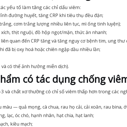
c yếu tố làm tăng các chỉ dấu viêm:
đỉnh đường huyết, tăng CRP khi tiêu thụ đều đặn;
rắng, cơm trắng lượng nhiều liên tục, mì ống tinh luyện);
c xích, thịt nguội, đồ hộp ngọt/mặn, thức ăn nhanh;
): liên quan đến CRP tăng và tăng nguy cơ bệnh tim, ung thư 
hi đã bị oxy hoá hoặc chiên ngập dầu nhiều lần;
và có thể ảnh hưởng miễn dịch).
hẩm có tác dụng chống viê
 và chất xơ thường có chỉ số viêm thấp hơn trong các nghi
iều màu — quả mọng, cà chua, rau họ cải, cải xoăn, rau bina, ớ
g, lạc, óc chó, hạnh nhân, hạt chia, hạt lanh;
mạch, kiều mạch;