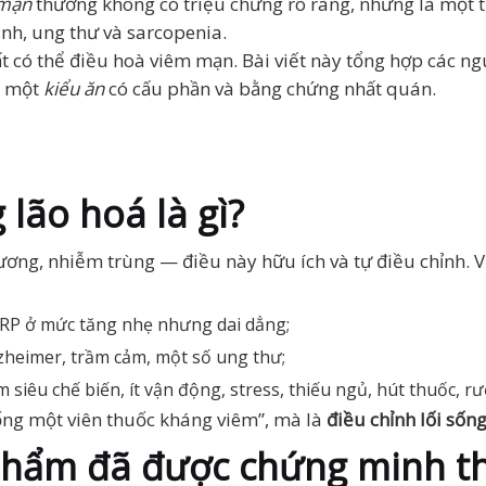
 mạn
thường không có triệu chứng rõ ràng, nhưng là một 
inh, ung thư và sarcopenia.
t có thể điều hoà viêm mạn. Bài viết này tổng hợp các n
à một
kiểu ăn
có cấu phần và bằng chứng nhất quán.
 lão hoá là gì?
ương, nhiễm trùng — điều này hữu ích và tự điều chỉnh. V
 CRP ở mức tăng nhẹ nhưng dai dẳng;
lzheimer, trầm cảm, một số ung thư;
 siêu chế biến, ít vận động, stress, thiếu ngủ, hút thuốc, rư
ống một viên thuốc kháng viêm”, mà là
điều chỉnh lối sốn
hẩm đã được chứng minh th