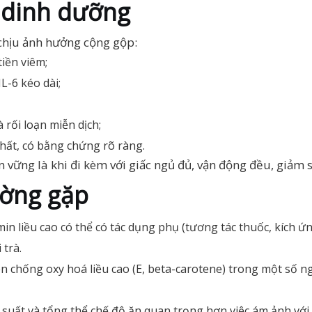
 dinh dưỡng
chịu ảnh hưởng cộng gộp:
tiền viêm;
L-6 kéo dài;
à rối loạn miễn dịch;
nhất, có bằng chứng rõ ràng.
 vững là khi đi kèm với giấc ngủ đủ, vận động đều, giảm s
ường gặp
n liều cao có thể có tác dụng phụ (tương tác thuốc, kích ứ
trà.
n chống oxy hoá liều cao (E, beta-carotene) trong một số n
suất và tổng thể chế độ ăn quan trọng hơn việc ám ảnh với