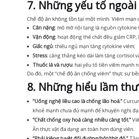
7. Những yếu tố ngoài
Chế độ ăn không tồn tại một mình. Viêm mạn 
Cân nặng
: mô mỡ nội tạng là nguồn cytokine 
Vận động
: hoạt động thể chất đều giảm CRP, I
Giấc ngủ
: thiếu ngủ mạn tăng cytokine viêm;
Stress
: căng thẳng kéo dài làm tăng cortisol v
Thuốc lá và rượu
: hai yếu tố tiền viêm mạnh 
Do đó, một “chế độ ăn chống viêm” thực sự bền
8. Những hiểu lầm th
“Uống nghệ liều cao là chống lão hoá.”
Curcumi
khoẻ mạnh chưa đủ mạnh để khuyến nghị đại 
“Chất chống oxy hoá càng nhiều càng tốt.”
Viê
Ăn thực vật đa dạng an toàn hơn dùng viên.
“Phải kiêng tuyệt đối đường/bột/thịt đỏ.”
Tần 