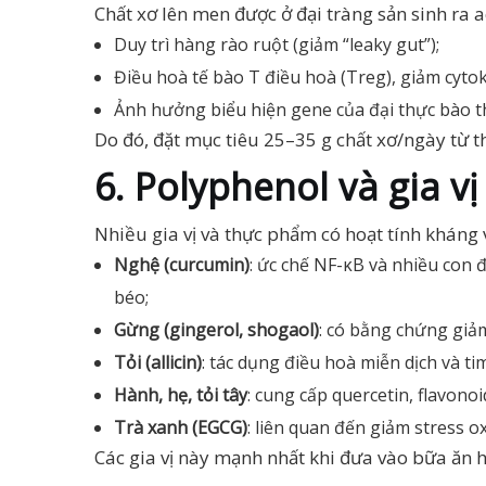
Chất xơ lên men được ở đại tràng sản sinh ra ac
Duy trì hàng rào ruột (giảm “leaky gut”);
Điều hoà tế bào T điều hoà (Treg), giảm cytok
Ảnh hưởng biểu hiện gene của đại thực bào 
Do đó, đặt mục tiêu 25–35 g chất xơ/ngày từ t
6. Polyphenol và gia v
Nhiều gia vị và thực phẩm có hoạt tính kháng
Nghệ (curcumin)
: ức chế NF-κB và nhiều con 
béo;
Gừng (gingerol, shogaol)
: có bằng chứng giả
Tỏi (allicin)
: tác dụng điều hoà miễn dịch và t
Hành, hẹ, tỏi tây
: cung cấp quercetin, flavonoi
Trà xanh (EGCG)
: liên quan đến giảm stress 
Các gia vị này mạnh nhất khi đưa vào bữa ăn h