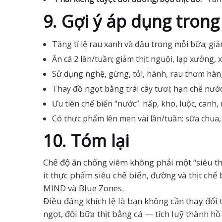
9. Gợi ý áp dụng trong
Tăng tỉ lệ rau xanh và đậu trong mỗi bữa; gi
Ăn cá 2 lần/tuần; giảm thịt nguội, lạp xưởng, 
Sử dụng nghệ, gừng, tỏi, hành, rau thơm hàn
Thay đồ ngọt bằng trái cây tươi; hạn chế nướ
Ưu tiên chế biến “nước”: hấp, kho, luộc, canh
Có thực phẩm lên men vài lần/tuần: sữa chua
10. Tóm lại
Chế độ ăn chống viêm không phải một “siêu thự
ít thực phẩm siêu chế biến, đường và thịt chế
MIND và Blue Zones.
Điều đáng khích lệ là bạn không cần thay đổ
ngọt, đổi bữa thịt bằng cá — tích luỹ thành h