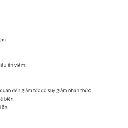
iêm.
dấu ấn viêm:
 quan đến giảm tốc độ suy giảm nhận thức;
ế biến.
biến
.