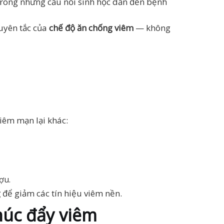
trong những cầu nối sinh học dẫn đến bệnh
guyên tắc của
chế độ ăn chống viêm
— không
iêm mạn lại khác:
ợu.
g
để giảm các tín hiệu viêm nền.
úc đẩy viêm