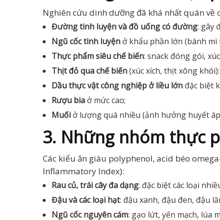
Nghiên cứu dinh dưỡng đã khá nhất quán về cá
Đường tinh luyện và đồ uống có đường
: gây 
Ngũ cốc tinh luyện
ở khẩu phần lớn (bánh mì t
Thực phẩm siêu chế biến
: snack đóng gói, xú
Thịt đỏ qua chế biến
(xúc xích, thịt xông khói
Dầu thực vật công nghiệp ở liều lớn
đặc biệt k
Rượu bia
ở mức cao;
Muối
ở lượng quá nhiều (ảnh hưởng huyết áp 
3. Những nhóm thực p
Các kiểu ăn giàu polyphenol, acid béo omega-3
Inflammatory Index):
Rau củ, trái cây đa dạng
: đặc biệt các loại nh
Đậu và các loại hạt
: đậu xanh, đậu đen, đậu lăn
Ngũ cốc nguyên cám
: gạo lứt, yến mạch, lúa 