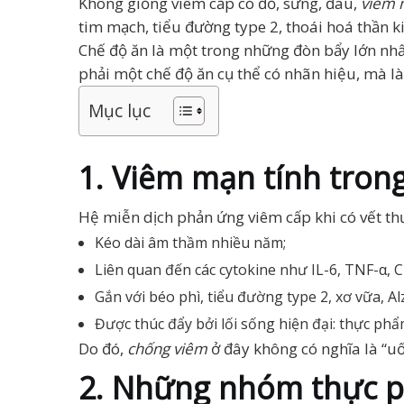
Không giống viêm cấp có đỏ, sưng, đau,
viêm
tim mạch, tiểu đường type 2, thoái hoá thần k
Chế độ ăn là một trong những đòn bẩy lớn nhấ
phải một chế độ ăn cụ thể có nhãn hiệu, mà l
Mục lục
1. Viêm mạn tính trong
Hệ miễn dịch phản ứng viêm cấp khi có vết th
Kéo dài âm thầm nhiều năm;
Liên quan đến các cytokine như IL-6, TNF-α,
Gắn với béo phì, tiểu đường type 2, xơ vữa, A
Được thúc đẩy bởi lối sống hiện đại: thực phẩm
Do đó,
chống viêm
ở đây không có nghĩa là “u
2. Những nhóm thực p