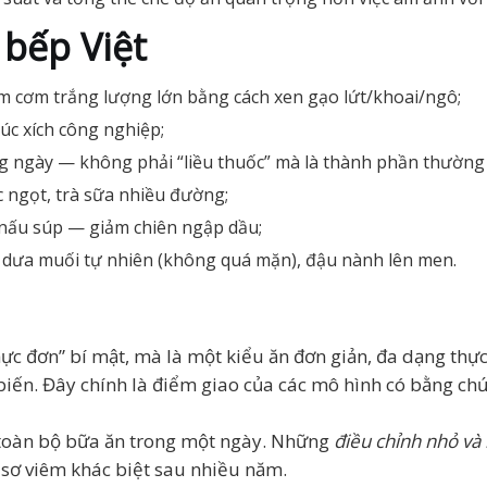
 bếp Việt
ảm cơm trắng lượng lớn bằng cách xen gạo lứt/khoai/ngô;
xúc xích công nghiệp;
g ngày — không phải “liều thuốc” mà là thành phần thường 
c ngọt, trà sữa nhiều đường;
, nấu súp — giảm chiên ngập dầu;
, dưa muối tự nhiên (không quá mặn), đậu nành lên men.
c đơn” bí mật, mà là một kiểu ăn đơn giản, đa dạng thực 
 biến. Đây chính là điểm giao của các mô hình có bằng chứ
i toàn bộ bữa ăn trong một ngày. Những
điều chỉnh nhỏ và 
ồ sơ viêm khác biệt sau nhiều năm.