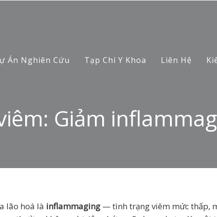
ự Án Nghiên Cứu
Tạp Chí Y Khoa
Liên Hệ
Ki
viêm: Giảm inflammag
a lão hoá là
inflammaging
— tình trạng viêm mức thấp, m