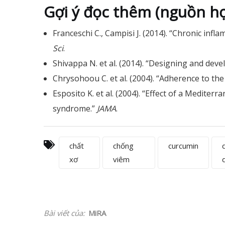
Gợi ý đọc thêm (nguồn họ
Franceschi C., Campisi J. (2014). “Chronic inf
Sci
.
Shivappa N. et al. (2014). “Designing and dev
Chrysohoou C. et al. (2004). “Adherence to t
Esposito K. et al. (2004). “Effect of a Medite
syndrome.”
JAMA
.
chất
chống
curcumin
xơ
viêm
Bài viết của:
MiRA