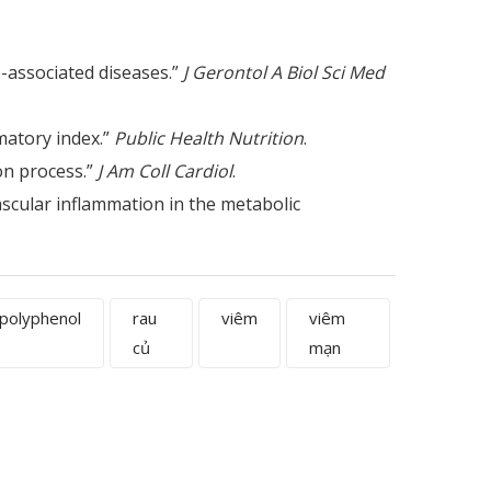
e-associated diseases.”
J Gerontol A Biol Sci Med
matory index.”
Public Health Nutrition
.
on process.”
J Am Coll Cardiol
.
vascular inflammation in the metabolic
polyphenol
rau
viêm
viêm
củ
mạn