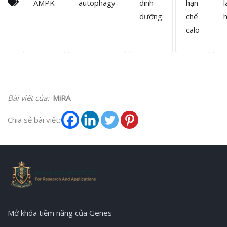
AMPK
autophagy
dinh
hạn
l
dưỡng
chế
calo
Bài viết của:
MiRA
Chia sẻ bài viết:
Mở khóa tiềm năng của Genes