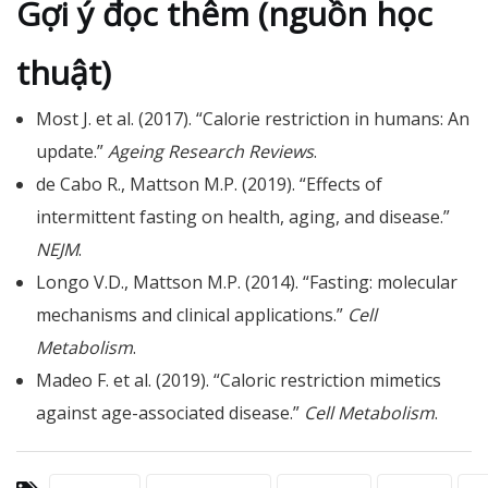
Gợi ý đọc thêm (nguồn học
thuật)
Most J. et al. (2017). “Calorie restriction in humans: An
update.”
Ageing Research Reviews
.
de Cabo R., Mattson M.P. (2019). “Effects of
intermittent fasting on health, aging, and disease.”
NEJM
.
Longo V.D., Mattson M.P. (2014). “Fasting: molecular
mechanisms and clinical applications.”
Cell
Metabolism
.
Madeo F. et al. (2019). “Caloric restriction mimetics
against age-associated disease.”
Cell Metabolism
.