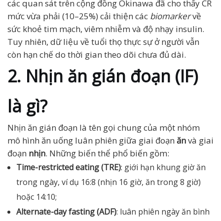
các quan sát trên cộng đồng Okinawa đã cho thấy CR
mức vừa phải (10–25%) cải thiện các
biomarker
về
sức khoẻ tim mạch, viêm nhiễm và độ nhạy insulin.
Tuy nhiên, dữ liệu về tuổi thọ thực sự ở người vẫn
còn hạn chế do thời gian theo dõi chưa đủ dài.
2. Nhịn ăn gián đoạn (IF)
là gì?
Nhịn ăn gián đoạn là tên gọi chung của một nhóm
mô hình ăn uống luân phiên giữa giai đoạn
ăn
và giai
đoạn
nhịn
. Những biến thể phổ biến gồm:
Time-restricted eating (TRE)
: giới hạn khung giờ ăn
trong ngày, ví dụ 16:8 (nhịn 16 giờ, ăn trong 8 giờ)
hoặc 14:10;
Alternate-day fasting (ADF)
: luân phiên ngày ăn bình