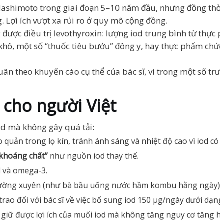
 Hashimoto trong giai đoạn 5–10 năm đầu, nhưng đồng th
. Lợi ích vượt xa rủi ro ở quy mô cộng đồng.
ược điều trị levothyroxin: lượng iod trung bình từ thực
khô, một số “thuốc tiêu bướu” đông y, hay thực phẩm ch
ân theo khuyến cáo cụ thể của bác sĩ, vì trong một số trư
 cho người Việt
od mà không gây quá tải:
quản trong lọ kín, tránh ánh sáng và nhiệt độ cao vì iod có
 khoáng chất”
như nguồn iod thay thế.
 và omega-3.
ờng xuyên (như bà bầu uống nước hầm kombu hằng ngày), 
rao đổi với bác sĩ về việc bổ sung iod 150 µg/ngày dưới dạng 
giữ được lợi ích của muối iod mà không tăng nguy cơ tăng h