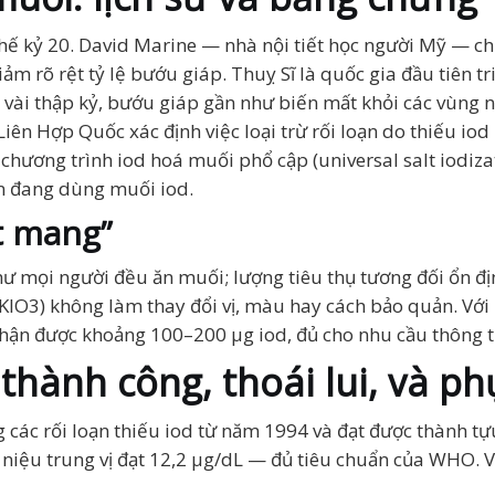
thế kỷ 20. David Marine — nhà nội tiết học người Mỹ — c
iảm rõ rệt tỷ lệ bướu giáp. Thuỵ Sĩ là quốc gia đầu tiên 
vài thập kỷ, bướu giáp gần như biến mất khỏi các vùng n
ên Hợp Quốc xác định việc loại trừ rối loạn do thiếu iod
hương trình iod hoá muối phổ cập (universal salt iodizat
ện đang dùng muối iod.
t mang”
như mọi người đều ăn muối; lượng tiêu thụ tương đối ổn đ
t (KIO3) không làm thay đổi vị, màu hay cách bảo quản. 
ận được khoảng 100–200 µg iod, đủ cho nhu cầu thông 
 thành công, thoái lui, và ph
các rối loạn thiếu iod từ năm 1994 và đạt được thành tự
 niệu trung vị đạt 12,2 µg/dL — đủ tiêu chuẩn của WHO. V