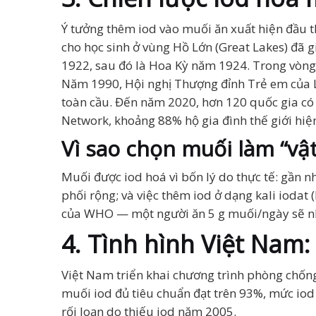
Ý tưởng thêm iod vào muối ăn xuất hiện đầu 
cho học sinh ở vùng Hồ Lớn (Great Lakes) đã g
1922, sau đó là Hoa Kỳ năm 1924. Trong vòng 
Năm 1990, Hội nghị Thượng đỉnh Trẻ em của Li
toàn cầu. Đến năm 2020, hơn 120 quốc gia có c
Network, khoảng 88% hộ gia đình thế giới hi
Vì sao chọn muối làm “vậ
Muối được iod hoá vì bốn lý do thực tế: gần 
phối rộng; và việc thêm iod ở dạng kali ioda
của WHO — một người ăn 5 g muối/ngày sẽ nh
4. Tình hình Việt Nam:
Việt Nam triển khai chương trình phòng chống 
muối iod đủ tiêu chuẩn đạt trên 93%, mức iod
rối loạn do thiếu iod năm 2005.