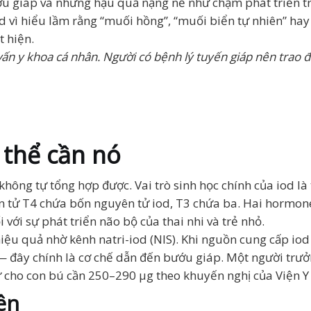
u giáp và những hậu quả nặng nề như chậm phát triển trí
d vì hiểu lầm rằng “muối hồng”, “muối biển tự nhiên” 
t hiện.
vấn y khoa cá nhân. Người có bệnh lý tuyến giáp nên trao đổi
ơ thể cần nó
 không tự tổng hợp được. Vai trò sinh học chính của iod 
hân tử T4 chứa bốn nguyên tử iod, T3 chứa ba. Hai hormo
i với sự phát triển não bộ của thai nhi và trẻ nhỏ.
iệu quả nhờ kênh natri-iod (NIS). Khi nguồn cung cấp iod
 đây chính là cơ chế dẫn đến bướu giáp. Một người trư
 cho con bú cần 250–290 µg theo khuyến nghị của Viện Y h
ên