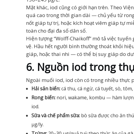
Mặt khác, iod cũng có giới hạn trên. Theo Việ
quá cao trong thời gian dài — chủ yếu từ ron
nốt giáp tự trị, hoặc kích hoạt viêm giáp tự
toàn cho đại đa số dân số.
Hiện tượng “Wolff-Chaikoff” mô tả việc tuyến 
vệ. Hầu hết người bình thường thoát khỏi hi
giáp, hoặc thai nhi — có thể bị suy giáp do dư
6. Nguồn iod trong t
Ngoài muối iod, iod còn có trong nhiều thực 
Hải sản biển:
cá thu, cá ngừ, cá tuyết, sò, tô
Rong biển:
nori, wakame, kombu — hàm lượng d
iod.
Sữa và chế phẩm sữa:
bò sữa được cho ăn thứ
µg/ly.
Trứng:
20–30 µg/quả tuỳ theo thức ăn của gà.