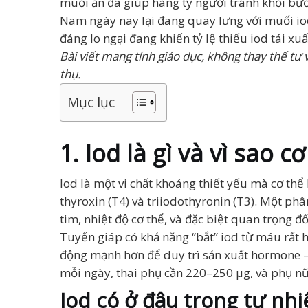
muối ăn đã giúp hàng tỷ người tránh khỏi bướ
Nam ngày nay lại đang quay lưng với muối io
đáng lo ngại đang khiến tỷ lệ thiếu iod tái xuấ
Bài viết mang tính giáo dục, không thay thế tư 
thụ.
Mục lục
1. Iod là gì và vì sao c
Iod là một vi chất khoáng thiết yếu mà cơ thể
thyroxin (T4) và triiodothyronin (T3). Một p
tim, nhiệt độ cơ thể, và đặc biệt quan trọng đố
Tuyến giáp có khả năng “bắt” iod từ máu rất h
động mạnh hơn để duy trì sản xuất hormone —
mỗi ngày, thai phụ cần 220–250 µg, và phụ nữ
Iod có ở đâu trong tự nhi