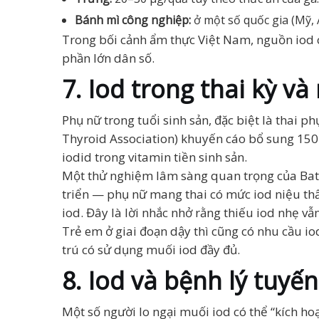
Bánh mì công nghiệp:
ở một số quốc gia (Mỹ, 
Trong bối cảnh ẩm thực Việt Nam, nguồn iod c
phần lớn dân số.
7. Iod trong thai kỳ v
Phụ nữ trong tuổi sinh sản, đặc biệt là thai
Thyroid Association) khuyến cáo bổ sung 150
iodid trong vitamin tiền sinh sản.
Một thử nghiệm lâm sàng quan trọng của Bath
triển — phụ nữ mang thai có mức iod niệu thấ
iod. Đây là lời nhắc nhở rằng thiếu iod nhẹ vẫn
Trẻ em ở giai đoạn dậy thì cũng có nhu cầu i
trú có sử dụng muối iod đầy đủ.
8. Iod và bệnh lý tuyế
Một số người lo ngại muối iod có thể “kích 