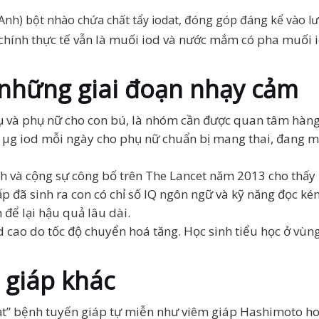
Anh) bột nhào chứa chất tẩy iodat, đóng góp đáng kể vào l
hính thực tế vẫn là muối iod và nước mắm có pha muối io
à những giai đoạn nhạy cảm
 phụ và phụ nữ cho con bú, là nhóm cần được quan tâm hà
 µg iod mỗi ngày cho phụ nữ chuẩn bị mang thai, đang ma
 và cộng sự công bố trên The Lancet năm 2013 cho thấy
p đã sinh ra con có chỉ số IQ ngôn ngữ và kỹ năng đọc ké
 để lại hậu quả lâu dài.
od cao do tốc độ chuyển hoá tăng. Học sinh tiểu học ở v
n giáp khác
hoạt” bệnh tuyến giáp tự miễn như viêm giáp Hashimoto h