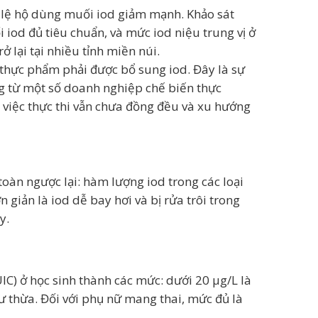
ỷ lệ hộ dùng muối iod giảm mạnh. Khảo sát
iod đủ tiêu chuẩn, và mức iod niệu trung vị ở
 lại tại nhiều tỉnh miền núi.
thực phẩm phải được bổ sung iod. Đây là sự
ứng từ một số doanh nghiệp chế biến thực
, việc thực thi vẫn chưa đồng đều và xu hướng
oàn ngược lại: hàm lượng iod trong các loại
iản là iod dễ bay hơi và bị rửa trôi trong
y.
IC) ở học sinh thành các mức: dưới 20 µg/L là
dư thừa. Đối với phụ nữ mang thai, mức đủ là