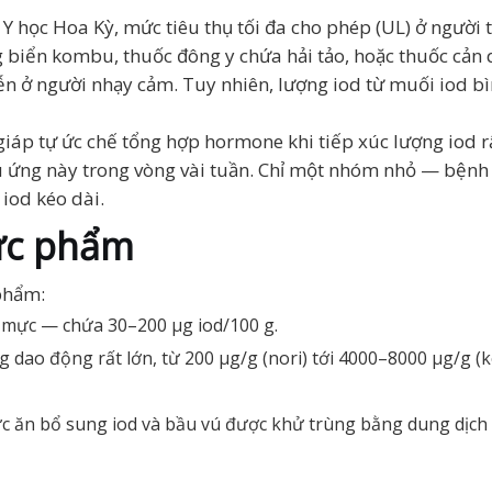
n Y học Hoa Kỳ, mức tiêu thụ tối đa cho phép (UL) ở người
g biển kombu, thuốc đông y chứa hải tảo, hoặc thuốc cản
 miễn ở người nhạy cảm. Tuy nhiên, lượng iod từ muối iod
giáp tự ức chế tổng hợp hormone khi tiếp xúc lượng iod 
ệu ứng này trong vòng vài tuần. Chỉ một nhóm nhỏ — bện
 iod kéo dài.
hực phẩm
phẩm:
m, mực — chứa 30–200 µg iod/100 g.
ao động rất lớn, từ 200 µg/g (nori) tới 4000–8000 µg/g (ko
c ăn bổ sung iod và bầu vú được khử trùng bằng dung dịch 