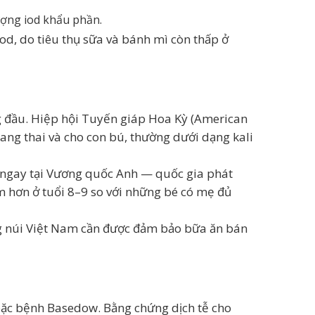
ượng iod khẩu phần.
d, do tiêu thụ sữa và bánh mì còn thấp ở
ng đầu. Hiệp hội Tuyến giáp Hoa Kỳ (American
ng thai và cho con bú, thường dưới dạng kali
 ngay tại Vương quốc Anh — quốc gia phát
m hơn ở tuổi 8–9 so với những bé có mẹ đủ
ùng núi Việt Nam cần được đảm bảo bữa ăn bán
oặc bệnh Basedow. Bằng chứng dịch tễ cho