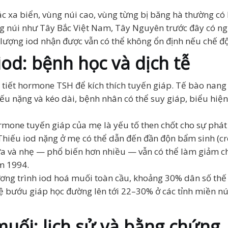
tác xa biển, vùng núi cao, vùng từng bị băng hà thường c
g núi như Tây Bắc Việt Nam, Tây Nguyên trước đây có ngu
, lượng iod nhận được vẫn có thể không ổn định nếu chế đ
iod: bệnh học và dịch tễ
 tiết hormone TSH để kích thích tuyến giáp. Tế bào nang 
iếu nặng và kéo dài, bệnh nhân có thể suy giáp, biểu hiệ
rmone tuyến giáp của mẹ là yếu tố then chốt cho sự phát 
 Thiếu iod nặng ở mẹ có thể dẫn đến đần độn bẩm sinh (cr
vừa và nhẹ — phổ biến hơn nhiều — vẫn có thể làm giảm ch
m 1994.
hương trình iod hoá muối toàn cầu, khoảng 30% dân số th
lệ bướu giáp học đường lên tới 22–30% ở các tỉnh miền núi
muối: lịch sử và bằng chứng