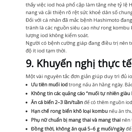
thấy việc iod hoá phổ cập làm tăng nhẹ tỷ lệ
nang và cải thiện rõ rệt sức khoẻ dân số chung
Đối với cá nhân đã mắc bệnh Hashimoto đang đ
tránh là các nguồn siêu cao như rong kombu 
lượng iod không kiểm soát.
Người có bệnh cường giáp đang điều trị nên tu
độ ít iod tạm thời.
9. Khuyến nghị thực tế
Một vài nguyên tắc đơn giản giúp duy trì đủ i
Ưu tiên muối iod
trong nấu ăn hằng ngày. Bảo 
Không tin các quảng cáo “muối tự nhiên giàu
Ăn cá biển 2–3 lần/tuần
để có thêm nguồn iod
Hạn chế rong biển khô loại kombu
nếu ăn thư
Phụ nữ chuẩn bị mang thai và mang thai
nên t
Đồng thời, không ăn quá 5–6 g muối/ngày
để 