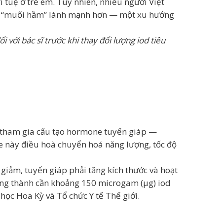
 tuệ ở trẻ em. Tuy nhiên, nhiều người Việt
hay “muối hầm” lành mạnh hơn — một xu hướng
 với bác sĩ trước khi thay đổi lượng iod tiêu
là tham gia cấu tạo hormone tuyến giáp —
ne này điều hoà chuyển hoá năng lượng, tốc độ
 giảm, tuyến giáp phải tăng kích thước và hoạt
ởng thành cần khoảng 150 microgam (µg) iod
ọc Hoa Kỳ và Tổ chức Y tế Thế giới.