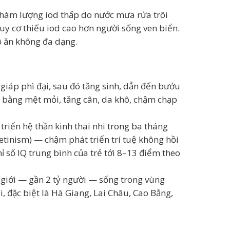
ó hàm lượng iod thấp do nước mưa rửa trôi
y cơ thiếu iod cao hơn người sống ven biển.
ộ ăn không đa dạng.
giáp phì đại, sau đó tăng sinh, dẫn đến bướu
n bằng mệt mỏi, tăng cân, da khô, chậm chạp
triển hệ thần kinh thai nhi trong ba tháng
etinism) — chậm phát triển trí tuệ không hồi
ỉ số IQ trung bình của trẻ tới 8–13 điểm theo
ế giới — gần 2 tỷ người — sống trong vùng
, đặc biệt là Hà Giang, Lai Châu, Cao Bằng,