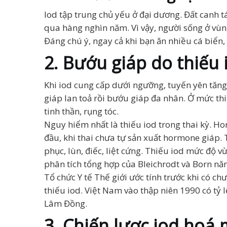
Iod tập trung chủ yếu ở đại dương. Đất canh 
qua hàng nghìn năm. Vì vậy, người sống ở vùn
Đáng chú ý, ngay cả khi bạn ăn nhiều cá biển
2. Bướu giáp do thiếu 
Khi iod cung cấp dưới ngưỡng, tuyến yên tăng
giáp lan toả rồi bướu giáp đa nhân. Ở mức th
tinh thần, rụng tóc.
Nguy hiểm nhất là thiếu iod trong thai kỳ. Ho
đầu, khi thai chưa tự sản xuất hormone giáp.
phục, lùn, điếc, liệt cứng. Thiếu iod mức độ 
phân tích tổng hợp của Bleichrodt và Born nă
Tổ chức Y tế Thế giới ước tính trước khi có c
thiếu iod. Việt Nam vào thập niên 1990 có tỷ 
Lâm Đồng.
3. Chiến lược iod hoá 