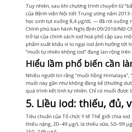
Tuy nhiên, sau khi chương trình chuyển từ “b
của Bệnh viện Nội tiết Trung ương năm 2013–2
học sinh tụt xuống 8,4 µg/dL — đã rơi xuống n
Chính phủ ban hành Nghị định 09/2016/NĐ-CP 
trở lại của chính sách iod hoá phổ cập sau mộ
phẩm xuất khẩu vì lo ngại iod ảnh hưởng tới h
“muối tự nhiên không iod” đang lan rộng trên
Hiểu lầm phổ biến cần là
Nhiều người tin rằng “muối hồng Himalaya”, “
muối này gần như không đáng kể (thường dưới 
quá trình kết tinh tự nhiên. Chỉ có muối được
5. Liều iod: thiếu, đủ, 
Tiêu chuẩn của Tổ chức Y tế Thế giới chia iod
thiếu nặng, 20–49 µg/L là thiếu vừa, 50–99 µg
150–249 µg/L.