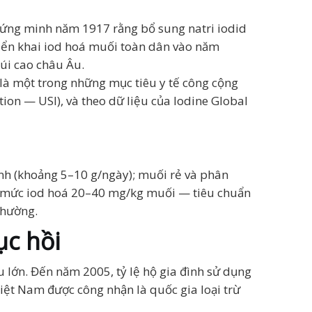
hứng minh năm 1917 rằng bổ sung natri iodid
triển khai iod hoá muối toàn dân vào năm
úi cao châu Âu.
 là một trong những mục tiêu y tế công cộng
ion — USI), và theo dữ liệu của Iodine Global
ịnh (khoảng 5–10 g/ngày); muối rẻ và phân
Với mức iod hoá 20–40 mg/kg muối — tiêu chuẩn
thường.
ục hồi
u lớn. Đến năm 2005, tỷ lệ hộ gia đình sử dụng
iệt Nam được công nhận là quốc gia loại trừ