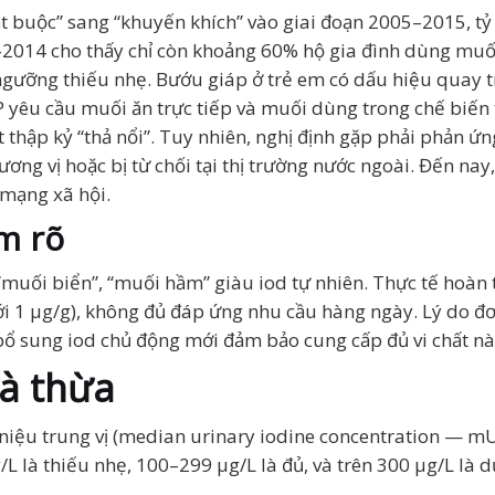
ắt buộc” sang “khuyến khích” vào giai đoạn 2005–2015, t
014 cho thấy chỉ còn khoảng 60% hộ gia đình dùng muối 
gưỡng thiếu nhẹ. Bướu giáp ở trẻ em có dấu hiệu quay trở
yêu cầu muối ăn trực tiếp và muối dùng trong chế biến 
t thập kỷ “thả nổi”. Tuy nhiên, nghị định gặp phải phản 
ương vị hoặc bị từ chối tại thị trường nước ngoài. Đến nay
 mạng xã hội.
m rõ
muối biển”, “muối hầm” giàu iod tự nhiên. Thực tế hoàn t
1 µg/g), không đủ đáp ứng nhu cầu hàng ngày. Lý do đơn g
 bổ sung iod chủ động mới đảm bảo cung cấp đủ vi chất nà
và thừa
 niệu trung vị (median urinary iodine concentration — mU
/L là thiếu nhẹ, 100–299 µg/L là đủ, và trên 300 µg/L là 