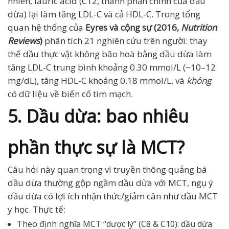
nhiên, lauric acid (C12, thành phần chính của dầu
dừa) lại làm tăng LDL-C và cả HDL-C. Trong tổng
quan hệ thống của
Eyres và cộng sự (2016,
Nutrition
Reviews
)
phân tích 21 nghiên cứu trên người: thay
thế dầu thực vật không bão hoà bằng dầu dừa làm
tăng LDL-C trung bình khoảng 0.30 mmol/L (~10–12
mg/dL), tăng HDL-C khoảng 0.18 mmol/L, và
không
có dữ liệu về biến cố tim mạch.
5. Dầu dừa: bao nhiêu
phần thực sự là MCT?
Câu hỏi này quan trọng vì truyền thông quảng bá
dầu dừa thường gộp ngầm dầu dừa với MCT, ngụ ý
dầu dừa có lợi ích nhận thức/giảm cân như dầu MCT
y học. Thực tế:
Theo định nghĩa MCT “dược lý” (C8 & C10): dầu dừa