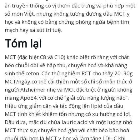
ăn truyền thống có vị thơm đặc trưng và phù hợp một
số món Việt, nhưng không tương đương dầu MCT y
học và không có bằng chứng phòng ngừa bệnh tim
mạch hay sa sút trí tuệ.
Tóm lại
MCT (đặc biệt C8 và C10) khác biệt rõ ràng với chất
béo chuỗi dài về hấp thu, chuyển hoá và khả năng
sinh thể ceton. Các thử nghiệm RCT cho thấy 20–30g
MCT/ngày có thể cải thiện một số chỉ số nhận thức ở
người Alzheimer nhẹ và MCI, đặc biệt ở người không
mang ApoE4, với cơ chế “giải cứu năng lượng não”.
Hiệu ứng giảm cân và tác động lên lipid của dầu
MCT tinh khiết khiêm tốn nhưng có xu hướng có lợi.
Dầu dừa, mặc dù chứa lauric acid và một lượng nhỏ
MCT thực sự, chuyển hoá gần với chất béo bão hoà
chuỗi dài hơn là MCT y học và làm tăng LDL-C khi