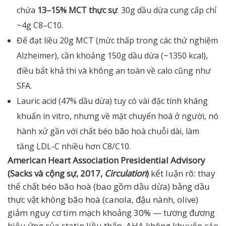
chứa
13–15% MCT thực sự
. 30g dầu dừa cung cấp chỉ
~4g C8–C10.
Để đạt liều 20g MCT (mức thấp trong các thử nghiệm
Alzheimer), cần khoảng 150g dầu dừa (~1350 kcal),
điều bất khả thi và không an toàn về calo cũng như
SFA.
Lauric acid (47% dầu dừa) tuy có vài đặc tính kháng
khuẩn in vitro, nhưng về mặt chuyển hoá ở người, nó
hành xử gần với chất béo bão hoà chuỗi dài, làm
tăng LDL-C nhiều hơn C8/C10.
American Heart Association Presidential Advisory
(Sacks và cộng sự, 2017,
Circulation
)
kết luận rõ: thay
thế chất béo bão hoà (bao gồm dầu dừa) bằng dầu
thực vật không bão hoà (canola, đậu nành, olive)
giảm nguy cơ tim mạch khoảng 30% — tương đương
hiệu ứng của statin liều thấp. AHA không khuyến cáo