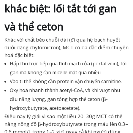
khác biệt: lối tắt tới gan
và thể ceton
Khác với chất béo chuỗi dài (đi qua hệ bạch huyết
dưới dạng chylomicron), MCT có ba đặc điểm chuyển
hoá đặc biệt:
Hấp thu trực tiếp qua tĩnh mạch cửa (portal vein), tới
gan mà không cần micelle mật quá nhiều.
Vào ti thể không cần protein vận chuyển carnitine.
Oxy hoá nhanh thành acetyl-CoA, và khi vượt nhu
cầu năng lượng, gan tổng hợp thể ceton (β-
hydroxybutyrate, acetoacetate).
Điều này lý giải vì sao một liều 20–30g MCT có thể
nâng nồng độ β-hydroxybutyrate trong máu lên 0.3–
0.6 mmol/L trong 1–2 giờ, ngay cả khi người dùng