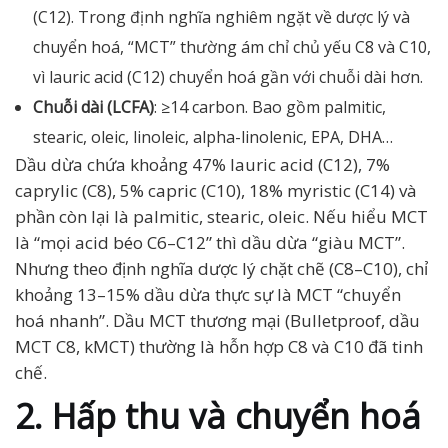
(C12). Trong định nghĩa nghiêm ngặt về dược lý và
chuyển hoá, “MCT” thường ám chỉ chủ yếu C8 và C10,
vì lauric acid (C12) chuyển hoá gần với chuỗi dài hơn.
Chuỗi dài (LCFA)
: ≥14 carbon. Bao gồm palmitic,
stearic, oleic, linoleic, alpha-linolenic, EPA, DHA…
Dầu dừa chứa khoảng 47% lauric acid (C12), 7%
caprylic (C8), 5% capric (C10), 18% myristic (C14) và
phần còn lại là palmitic, stearic, oleic. Nếu hiểu MCT
là “mọi acid béo C6–C12” thì dầu dừa “giàu MCT”.
Nhưng theo định nghĩa dược lý chặt chẽ (C8–C10), chỉ
khoảng 13–15% dầu dừa thực sự là MCT “chuyển
hoá nhanh”. Dầu MCT thương mại (Bulletproof, dầu
MCT C8, kMCT) thường là hỗn hợp C8 và C10 đã tinh
chế.
2. Hấp thu và chuyển hoá