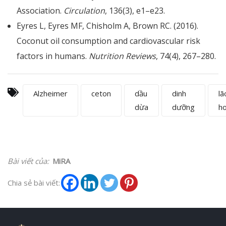
Association.
Circulation
, 136(3), e1–e23.
Eyres L, Eyres MF, Chisholm A, Brown RC. (2016).
Coconut oil consumption and cardiovascular risk
factors in humans.
Nutrition Reviews
, 74(4), 267–280.
Alzheimer
ceton
dầu
dinh
lã
dừa
dưỡng
h
Bài viết của:
MiRA
Chia sẻ bài viết: