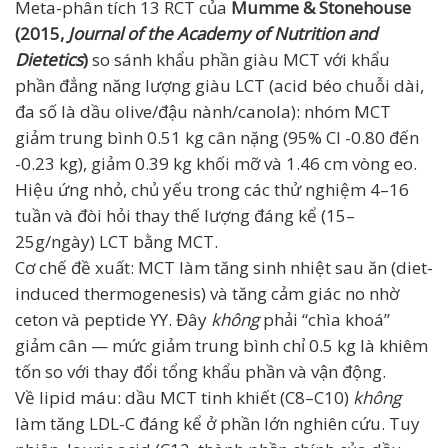
Meta-phân tích 13 RCT của
Mumme & Stonehouse
(2015,
Journal of the Academy of Nutrition and
Dietetics
)
so sánh khẩu phần giàu MCT với khẩu
phần đẳng năng lượng giàu LCT (acid béo chuỗi dài,
đa số là dầu olive/đậu nành/canola): nhóm MCT
giảm trung bình 0.51 kg cân nặng (95% CI -0.80 đến
-0.23 kg), giảm 0.39 kg khối mỡ và 1.46 cm vòng eo.
Hiệu ứng nhỏ, chủ yếu trong các thử nghiệm 4–16
tuần và đòi hỏi thay thế lượng đáng kể (15–
25g/ngày) LCT bằng MCT.
Cơ chế đề xuất: MCT làm tăng sinh nhiệt sau ăn (diet-
induced thermogenesis) và tăng cảm giác no nhờ
ceton và peptide YY. Đây
không
phải “chìa khoá”
giảm cân — mức giảm trung bình chỉ 0.5 kg là khiêm
tốn so với thay đổi tổng khẩu phần và vận động.
Về lipid máu: dầu MCT tinh khiết (C8–C10)
không
làm tăng LDL-C đáng kể ở phần lớn nghiên cứu. Tuy