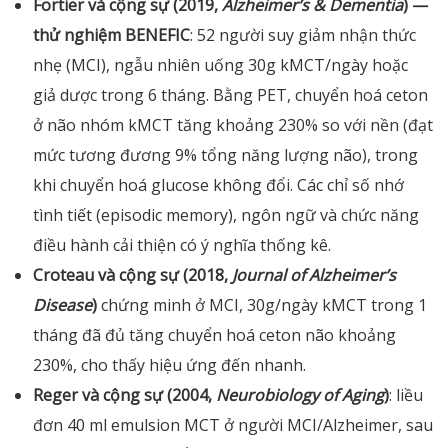
Fortier và cộng sự (2019,
Alzheimer’s & Dementia
) —
thử nghiệm BENEFIC
: 52 người suy giảm nhận thức
nhẹ (MCI), ngẫu nhiên uống 30g kMCT/ngày hoặc
giả dược trong 6 tháng. Bằng PET, chuyển hoá ceton
ở não nhóm kMCT tăng khoảng 230% so với nền (đạt
mức tương đương 9% tổng năng lượng não), trong
khi chuyển hoá glucose không đổi. Các chỉ số nhớ
tình tiết (episodic memory), ngôn ngữ và chức năng
điều hành cải thiện có ý nghĩa thống kê.
Croteau và cộng sự (2018,
Journal of Alzheimer’s
Disease
)
chứng minh ở MCI, 30g/ngày kMCT trong 1
tháng đã đủ tăng chuyển hoá ceton não khoảng
230%, cho thấy hiệu ứng đến nhanh.
Reger và cộng sự (2004,
Neurobiology of Aging
)
: liều
đơn 40 ml emulsion MCT ở người MCI/Alzheimer, sau