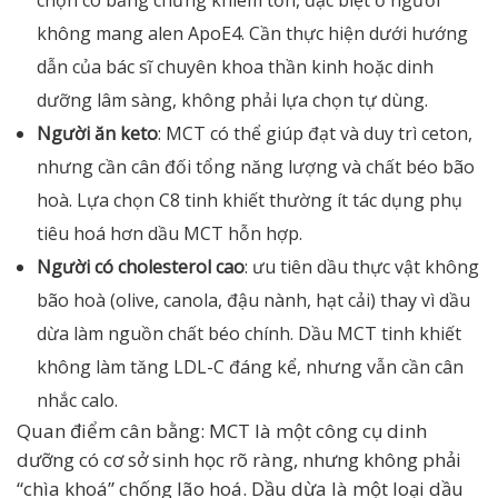
chọn có bằng chứng khiêm tốn, đặc biệt ở người
không mang alen ApoE4. Cần thực hiện dưới hướng
dẫn của bác sĩ chuyên khoa thần kinh hoặc dinh
dưỡng lâm sàng, không phải lựa chọn tự dùng.
Người ăn keto
: MCT có thể giúp đạt và duy trì ceton,
nhưng cần cân đối tổng năng lượng và chất béo bão
hoà. Lựa chọn C8 tinh khiết thường ít tác dụng phụ
tiêu hoá hơn dầu MCT hỗn hợp.
Người có cholesterol cao
: ưu tiên dầu thực vật không
bão hoà (olive, canola, đậu nành, hạt cải) thay vì dầu
dừa làm nguồn chất béo chính. Dầu MCT tinh khiết
không làm tăng LDL-C đáng kể, nhưng vẫn cần cân
nhắc calo.
Quan điểm cân bằng: MCT là một công cụ dinh
dưỡng có cơ sở sinh học rõ ràng, nhưng không phải
“chìa khoá” chống lão hoá. Dầu dừa là một loại dầu