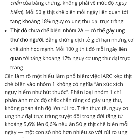
chắn
của bằng chứng, không phải về mức độ
nguy
hiểm
). Mỗi 50 g thịt chế biến mỗi ngày liên quan tới
tăng khoảng 18% nguy cơ ung thư đại trực tràng.
Thịt đỏ chưa chế biến: nhóm 2A — có thể gây ung
thư cho người
. Bằng chứng dịch tễ giới hạn nhưng cơ
chế sinh học mạnh. Mỗi 100 g thịt đỏ mỗi ngày liên
quan tới tăng khoảng 17% nguy cơ ung thư đại trực
tràng.
Cần làm rõ một hiểu lầm phổ biến: việc IARC xếp thịt
chế biến vào nhóm 1 không có nghĩa “ăn xúc xích
nguy hiểm như hút thuốc”. Phân loại nhóm 1 chỉ
phản ánh mức độ chắc chắn rằng có gây ung thư,
không phản ánh độ lớn rủi ro. Trên thực tế, nguy cơ
ung thư đại trực tràng tuyệt đối trong đời tăng từ
khoảng 5,6% lên 6,6% nếu ăn 50 g thịt chế biến mỗi
ngày — một con số nhỏ hơn nhiều so với rủi ro ung