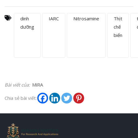
dinh
IARC
Nitrosamine
Thịt
dưỡng
chế
biến
Bài viết của:
MiRA
Chia sẻ bài viết: