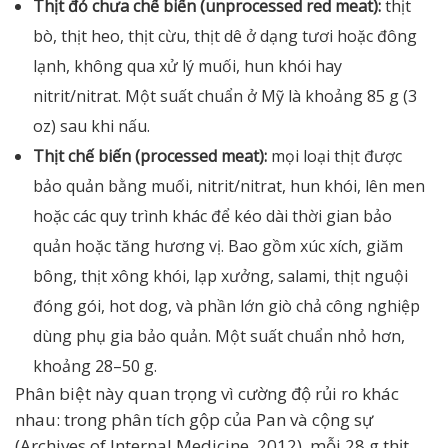
Thịt đỏ chưa chế biến (unprocessed red meat):
thịt
bò, thịt heo, thịt cừu, thịt dê ở dạng tươi hoặc đông
lạnh, không qua xử lý muối, hun khói hay
nitrit/nitrat. Một suất chuẩn ở Mỹ là khoảng 85 g (3
oz) sau khi nấu.
Thịt chế biến (processed meat):
mọi loại thịt được
bảo quản bằng muối, nitrit/nitrat, hun khói, lên men
hoặc các quy trình khác để kéo dài thời gian bảo
quản hoặc tăng hương vị. Bao gồm xúc xích, giăm
bông, thịt xông khói, lạp xưởng, salami, thịt nguội
đóng gói, hot dog, và phần lớn giò chả công nghiệp
dùng phụ gia bảo quản. Một suất chuẩn nhỏ hơn,
khoảng 28–50 g.
Phân biệt này quan trọng vì cường độ rủi ro khác
nhau: trong phân tích gộp của Pan và cộng sự
(Archives of Internal Medicine, 2012), mỗi 28 g thịt