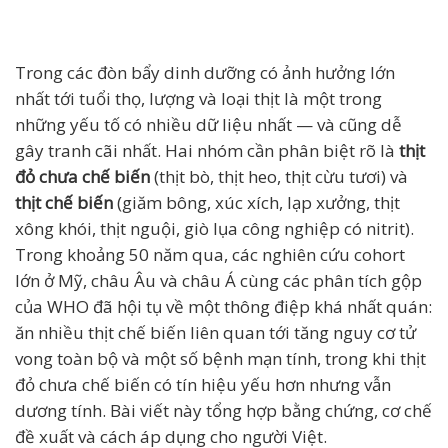
Trong các đòn bẩy dinh dưỡng có ảnh hưởng lớn
nhất tới tuổi thọ, lượng và loại thịt là một trong
những yếu tố có nhiều dữ liệu nhất — và cũng dễ
gây tranh cãi nhất. Hai nhóm cần phân biệt rõ là
thịt
đỏ chưa chế biến
(thịt bò, thịt heo, thịt cừu tươi) và
thịt chế biến
(giăm bông, xúc xích, lạp xưởng, thịt
xông khói, thịt nguội, giò lụa công nghiệp có nitrit).
Trong khoảng 50 năm qua, các nghiên cứu cohort
lớn ở Mỹ, châu Âu và châu Á cùng các phân tích gộp
của WHO đã hội tụ về một thông điệp khá nhất quán:
ăn nhiều thịt chế biến liên quan tới tăng nguy cơ tử
vong toàn bộ và một số bệnh mạn tính, trong khi thịt
đỏ chưa chế biến có tín hiệu yếu hơn nhưng vẫn
dương tính. Bài viết này tổng hợp bằng chứng, cơ chế
đề xuất và cách áp dụng cho người Việt.