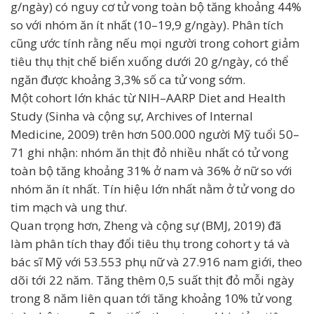
g/ngày) có nguy cơ tử vong toàn bộ tăng khoảng 44%
so với nhóm ăn ít nhất (10–19,9 g/ngày). Phân tích
cũng ước tính rằng nếu mọi người trong cohort giảm
tiêu thụ thịt chế biến xuống dưới 20 g/ngày, có thể
ngăn được khoảng 3,3% số ca tử vong sớm.
Một cohort lớn khác từ NIH–AARP Diet and Health
Study (Sinha và cộng sự, Archives of Internal
Medicine, 2009) trên hơn 500.000 người Mỹ tuổi 50–
71 ghi nhận: nhóm ăn thịt đỏ nhiều nhất có tử vong
toàn bộ tăng khoảng 31% ở nam và 36% ở nữ so với
nhóm ăn ít nhất. Tín hiệu lớn nhất nằm ở tử vong do
tim mạch và ung thư.
Quan trọng hơn, Zheng và cộng sự (BMJ, 2019) đã
làm phân tích thay đổi tiêu thụ trong cohort y tá và
bác sĩ Mỹ với 53.553 phụ nữ và 27.916 nam giới, theo
dõi tới 22 năm. Tăng thêm 0,5 suất thịt đỏ mỗi ngày
trong 8 năm liên quan tới tăng khoảng 10% tử vong