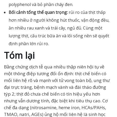
polyphenol và bỏ phần cháy đen.
Bối cảnh tổng thể quan trọng:
rủi ro của thịt thấp
hơn nhiều ở người không hút thuốc, vận động đều,
ăn nhiều rau xanh và trái cây, ngủ đủ. Cùng một
lượng thịt, cấu trúc bữa ăn và lối sống nền sẽ quyết
định phần lớn rủi ro.
Tóm lại
Bằng chứng dịch tễ qua nhiều thập niên hội tụ về
một thông điệp tương đối ổn định: thịt chế biến có
mối liên hệ rõ và mạnh với tử vong toàn bộ, ung thư
đại trực tràng, bệnh mạch vành và đái tháo đường
týp 2; thịt đỏ chưa chế biến có tín hiệu yếu hơn
nhưng vẫn dương tính, đặc biệt khi tiêu thụ cao. Cơ
chế đa dạng (nitrosamine, heme iron, HCAs/PAHs,
TMAO, natri, AGEs) ủng hộ mối liên hệ là sinh học