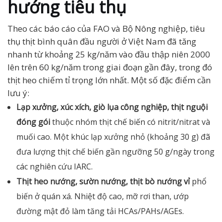
hướng tiêu thụ
Theo các báo cáo của FAO và Bộ Nông nghiệp, tiêu
thụ thịt bình quân đầu người ở Việt Nam đã tăng
nhanh từ khoảng 25 kg/năm vào đầu thập niên 2000
lên trên 60 kg/năm trong giai đoạn gần đây, trong đó
thịt heo chiếm tỉ trọng lớn nhất. Một số đặc điểm cần
lưu ý:
Lạp xưởng, xúc xích, giò lụa công nghiệp, thịt nguội
đóng gói
thuộc nhóm thịt chế biến có nitrit/nitrat và
muối cao. Một khúc lạp xưởng nhỏ (khoảng 30 g) đã
đưa lượng thịt chế biến gần ngưỡng 50 g/ngày trong
các nghiên cứu IARC.
Thịt heo nướng, sườn nướng, thịt bò nướng vỉ
phổ
biến ở quán xá. Nhiệt độ cao, mỡ rơi than, ướp
đường mật đỏ làm tăng tải HCAs/PAHs/AGEs.