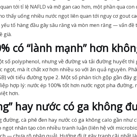
 quan tới tỉ lệ NAFLD và mỡ gan cao hơn, một phần qua con
cho thấy uống nhiều nước ngọt liên quan tới nguy cơ gout ca
à yếu tố hàng đầu gây sâu răng và mòn men răng — vấn đề t
ề già.
00% có “lành mạnh” hơn khôn
ột số polyphenol, nhưng về đường và tải đường huyết thì
ngọt, mà ít chất xơ hơn nhiều so với ăn quả nguyên. Phâ
B) với tiểu đường type 2. Một số phân tích gộp gần đây g
điệp hợp lý: nước ép 100% tốt hơn nước ngọt pha đường,
iệt hơn.
êng” hay nước có ga không đ
g đường, cà phê đen hay nước có ga không calo gần như c
o ngọt nhân tạo còn nhiều tranh luận (liên hệ với microbi
ạch — chưa rõ nhân quả). Hướng đi ít gây tranh cãi nhất l