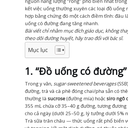
nguồn năng lượng “rỗng” phổ biến nhất trong k
kết việc uống thường xuyên các loại đồ uống 
hợp bằng chứng đó một cách điềm tĩnh: đâu là p
uống có đường đang tăng nhanh.
Bài viết chỉ nhằm mục đích giáo dục, không t
theo dõi đường huyết, hãy trao đổi với bác sĩ.
Mục lục
1. “Đồ uống có đường”
Trong y văn,
sugar-sweetened beverages
(SSB)
đường, trà và cà phê đóng chai/pha sẵn có th
thường là
sucrose
(đường mía) hoặc
siro ngô 
355 mL chứa cỡ 35–40 g đường, tương đương 
cho cả ngày (dưới 25–50 g, lý tưởng dưới 5% n
Trà sữa trân châu — thức uống rất phổ biến vớ