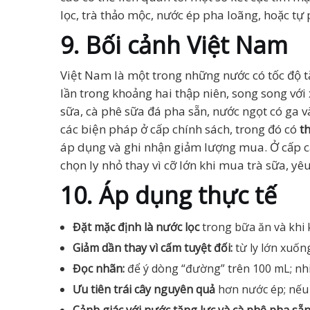
lọc, trà thảo mộc, nước ép pha loãng, hoặc t
9. Bối cảnh Việt Nam
Việt Nam là một trong những nước có tốc độ t
lần trong khoảng hai thập niên, song song với
sữa, cà phê sữa đá pha sẵn, nước ngọt có ga 
các biện pháp ở cấp chính sách, trong đó có
t
áp dụng và ghi nhận giảm lượng mua. Ở cấp cá 
chọn ly nhỏ thay vì cỡ lớn khi mua trà sữa, y
10. Áp dụng thực tế
Đặt mặc định là nước lọc
trong bữa ăn và khi 
Giảm dần thay vì cấm tuyệt đối:
từ ly lớn xuốn
Đọc nhãn:
để ý dòng “đường” trên 100 mL; nhi
Ưu tiên trái cây nguyên quả
hơn nước ép; nếu 