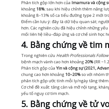
Phân tích gộp lớn hơn của
Imamura và cộng sự
khoảng
18%
; sau khi hiệu chỉnh thêm năng l
khoảng 8–13% số ca tiểu đường type 2 mới tr
Điểm cần lưu ý: đây là dữ liệu quan sát; ngư
hơn. Các nghiên cứu đã hiệu chỉnh những yếu t
mối liên hệ liều–đáp ứng và cơ chế sinh học h
4. Bằng chứng về tim m
Trong nghiên cứu
Health Professionals Follow
bệnh mạch vành cao hơn khoảng
20%
(RR ~1.2
Phân tích gộp của
Yin và cộng sự (2021, Advan
chung cao hơn khoảng
10–20%
so với nhóm th
phân tích gộp ước tính mỗi ly/ngày tăng thêm
Cơ chế đề xuất: tăng cân và mỡ nội tạng, kháng 
yếu tố nguy cơ tim mạch.
5. Bằng chứng về tử v