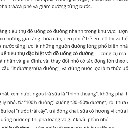
ự pha trà/cà phê và giảm đường từng bước.
ăng tiêu thụ đồ uống có đường nhanh trong khu vực: lượn
 xu hướng gia tăng thừa cân, béo phì ở trẻ em đô thị và t
và nước tăng lực là những nguồn đường lỏng phổ biến nhất
huế tiêu thụ đặc biệt với đồ uống có đường
— công cụ mà n
nhân và gia đình, vài thay đổi nhỏ có tác động lớn theo 
êu cầu “ít đường/nửa đường”, và dùng nước lọc làm thức u
khát; xem nước ngọt/trà sữa là “thỉnh thoảng”, không phải 
g ly nhỏ, từ “100% đường” xuống “30–50% đường”, rồi thưa 
ều loại “nước trái cây”, trà đóng chai, sữa có hương vị c
uống nước ép thì pha loãng và giữ khẩu phần nhỏ.