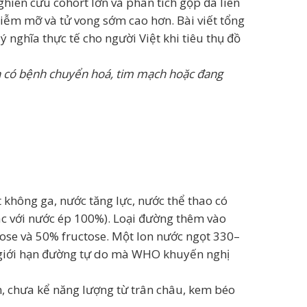
hiên cứu cohort lớn và phân tích gộp đã liên
hiễm mỡ và tử vong sớm cao hơn. Bài viết tổng
 nghĩa thực tế cho người Việt khi tiêu thụ đồ
ạn có bệnh chuyển hoá, tim mạch hoặc đang
 không ga, nước tăng lực, nước thể thao có
ác với nước ép 100%). Loại đường thêm vào
ose và 50% fructose. Một lon nước ngọt 330–
 giới hạn đường tự do mà WHO khuyến nghị
n, chưa kể năng lượng từ trân châu, kem béo