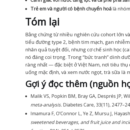
Cảnh giác với nước tăng lực và cà phê pha s
Trẻ em và người có bệnh chuyển hoá
là nhóm 
Tóm lại
Bằng chứng từ nhiều nghiên cứu cohort lớn v
tiểu đường type 2, bệnh tim mạch, gan nhiễm 
nhân quả tuyệt đối, nhưng cơ chế sinh học (ca
nó đáng coi trọng. Trong “bức tranh” dinh dưỡ
ràng nhất — đặc biệt ở Việt Nam, nơi tiêu thụ
uống mặc định, và xem nước ngọt, trà sữa là m
Gợi ý đọc thêm (nguồn họ
Malik VS, Popkin BM, Bray GA, Després JP, Wil
meta-analysis.
Diabetes Care, 33(11), 2477–24
Imamura F, O’Connor L, Ye Z, Mursu J, Hayash
sweetened beverages, and fruit juice and inci