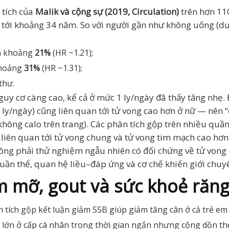
 tích của
Malik và cộng sự (2019, Circulation)
trên hơn 11
i tới khoảng 34 năm. So với người gần như không uống (d
ơn khoảng
21%
(HR ~1.21);
khoảng
31%
(HR ~1.31);
thư.
uy cơ càng cao, kể cả ở mức 1 ly/ngày đã thấy tăng nhẹ.
 ly/ngày) cũng liên quan tới tử vong cao hơn ở nữ — nên “
 không calo trên trang). Các phân tích gộp trên nhiều qu
 liên quan tới tử vong chung và tử vong tim mạch cao hơn
hông phải thử nghiệm ngẫu nhiên có đối chứng về tử vong (
uần thể, quan hệ liều–đáp ứng và cơ chế khiến giới chuyê
m mỡ, gout và sức khoẻ răn
ích gộp kết luận giảm SSB giúp giảm tăng cân ở cả trẻ em và
g lớn ở cấp cá nhân trong thời gian ngắn nhưng cộng dồn t