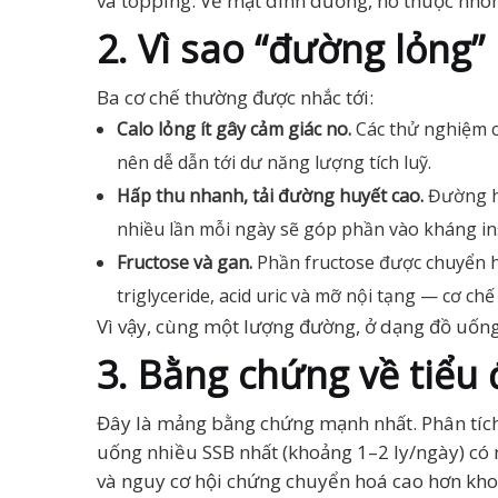
và topping. Về mặt dinh dưỡng, nó thuộc nhó
2. Vì sao “đường lỏng”
Ba cơ chế thường được nhắc tới:
Calo lỏng ít gây cảm giác no.
Các thử nghiệm c
nên dễ dẫn tới dư năng lượng tích luỹ.
Hấp thu nhanh, tải đường huyết cao.
Đường ho
nhiều lần mỗi ngày sẽ góp phần vào kháng ins
Fructose và gan.
Phần fructose được chuyển h
triglyceride, acid uric và mỡ nội tạng — cơ c
Vì vậy, cùng một lượng đường, ở dạng đồ uốn
3. Bằng chứng về tiểu
Đây là mảng bằng chứng mạnh nhất. Phân tíc
uống nhiều SSB nhất (khoảng 1–2 ly/ngày) có
và nguy cơ hội chứng chuyển hoá cao hơn kh