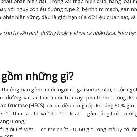
hẩu phần hiện đại. Trong vài thập niên qua, hàng loạt ng
này với nguy cơ tiểu đường type 2, bệnh tim mạch, gan n
hát hiện vững, đâu là giới hạn của dữ liệu quan sát, và ý
hay cho tư vấn dinh dưỡng hoặc y khoa cá nhân hoá. Nếu b
 gồm những gì?
 thường bao gồm: nước ngọt có ga (soda/cola), nước ngọt
êm đường, và các loại “nước trái cây” pha thêm đường (kh
cao fructose (HFCS)
; cả hai đều cung cấp khoảng 50% gluc
7–10 thìa cà phê và 140–160 kcal — gần bằng hoặc vượt
ăng lượng).
i giới trẻ Việt — có thể chứa 30–60 g đường mỗi ly cỡ lớ