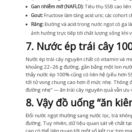
Gan nhiễm mỡ (NAFLD):
Tiêu thụ SSB cao liên
Gout:
Fructose làm tăng acid uric; các cohort 
Răng:
Đường và acid trong nước ngọt có ga l
ảnh hưởng trực tiếp tới chất lượng sống khi v
7. Nước ép trái cây 1
Nước ép trái cây nguyên chất có vitamin và m
khoảng 22–26 g đường, gần bằng một lon nước 
thấy nước ép 100% cũng có liên hệ (yếu hơn SS
tới tử vong chung cao hơn ở mức nhẹ. Thông 
đường nhẹ” — ăn trái cây nguyên quả vẫn ưu v
8. Vậy đồ uống “ăn ki
Đổi nước ngọt thường sang nước lọc, trà khôn
đường. Tuy nhiên, dữ liệu quan sát về chất tạ
cao có thể liên quan tới một số kết cục tim m