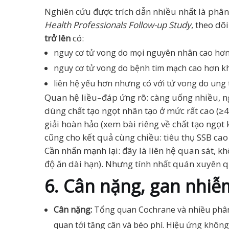
Nghiên cứu được trích dẫn nhiều nhất là phân
Health Professionals Follow-up Study
, theo dõ
trở lên
có:
nguy cơ tử vong do mọi nguyên nhân cao h
nguy cơ tử vong do bệnh tim mạch cao hơn 
liên hệ yếu hơn nhưng có với tử vong do ung 
Quan hệ liều–đáp ứng rõ: càng uống nhiều, ng
dùng chất tạo ngọt nhân tạo ở mức rất cao (≥4
giải hoàn hảo (xem bài riêng về chất tạo ngọt
cũng cho kết quả cùng chiều: tiêu thụ SSB cao
Cần nhấn mạnh lại: đây là liên hệ quan sát, k
độ ăn dài hạn). Nhưng tính nhất quán xuyên q
6. Cân nặng, gan nhiễ
Cân nặng:
Tổng quan Cochrane và nhiều phân t
quan tới tăng cân và béo phì. Hiệu ứng khôn