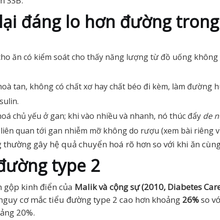
m SSB.
 lại đáng lo hơn đường trong
ho ăn có kiểm soát cho thấy năng lượng từ đồ uống không đ
à tan, không có chất xơ hay chất béo đi kèm, làm đường huy
ulin.
oá chủ yếu ở gan; khi vào nhiều và nhanh, nó thúc đẩy
de n
hế liên quan tới gan nhiễm mỡ không do rượu (xem bài riêng 
g thường gây hệ quả chuyển hoá rõ hơn so với khi ăn cù
 đường type 2
h gộp kinh điển của
Malik và cộng sự (2010, Diabetes Care
 nguy cơ mắc tiểu đường type 2 cao hơn khoảng
26%
so vớ
oảng 20%.