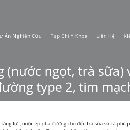
ự Án Nghiên Cứu
Tạp Chí Y Khoa
Liên Hệ
Ki
(nước ngọt, trà sữa) v
đường type 2, tim mạc
 tăng lực, nước ép pha đường cho đến trà sữa và cà phê