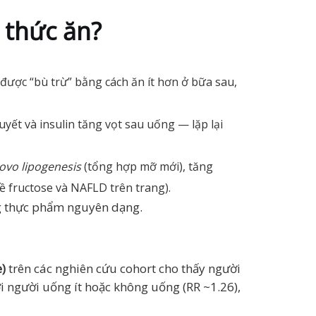
 thức ăn?
ược “bù trừ” bằng cách ăn ít hơn ở bữa sau,
ết và insulin tăng vọt sau uống — lặp lại
ovo lipogenesis
(tổng hợp mỡ mới), tăng
về fructose và NAFLD trên trang).
ng thực phẩm nguyên dạng.
)
trên các nghiên cứu cohort cho thấy người
i người uống ít hoặc không uống (RR ~1.26),