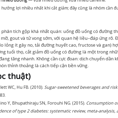
ẵn nhiều đường
— vừa nhiều đường vừa nhiều caffeine.
hưởng lợi nhiều nhất khi cắt giảm; đây cũng là nhóm cần đư
à phân tích gộp khá nhất quán: uống đồ uống có đường th
mỡ, gout và tử vong sớm, với quan hệ liều–đáp ứng rõ. Đ
lo lỏng ít gây no, tải đường huyết cao, fructose và gan) h
ng tuổi thọ, cắt giảm đồ uống có đường là một trong những
 đang tăng nhanh. Không cần cực đoan: dịch chuyển dần khẩ
ón thỉnh thoảng là cách tiếp cận bền vững.
c thuật)
lett WC, Hu FB. (2010).
Sugar-sweetened beverages and risk 
83.
ino Y, Bhupathiraju SN, Forouhi NG. (2015).
Consumption of 
dence of type 2 diabetes: systematic review, meta-analysis, 