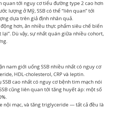
n quan tới nguy cơ tiểu đường type 2 cao hơn
ớc lượng ở Mỹ, SSB có thể “liên quan” tới
ợng dựa trên giả định nhân quả.
n động hơn, ăn nhiều thực phẩm siêu chế biến
lại”. Dù vậy, sự nhất quán giữa nhiều cohort,
ững.
ận nam giới uống SSB nhiều nhất có nguy cơ
eride, HDL-cholesterol, CRP và leptin.
hụ SSB cao nhất có nguy cơ bệnh tim mạch nói
SSB cũng liên quan tới tăng huyết áp: một số
0%.
e nội mạc, và tăng triglyceride — tất cả đều là