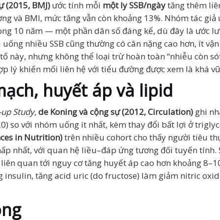
 (2015, BMJ)
ước tính mỗi
một ly SSB/ngày
tăng thêm liê
ượng và BMI, mức tăng vẫn còn khoảng 13%. Nhóm tác giả ư
ong 10 năm — một phần dân số đáng kể, dù đây là ước lư
ời uống nhiều SSB cũng thường có cân nặng cao hơn, ít vậ
ố này, nhưng không thể loại trừ hoàn toàn “nhiễu còn sót 
ợp lý khiến mối liên hệ với tiểu đường được xem là khá v
ạch, huyết áp và lipid
-up Study
,
de Koning và cộng sự (2012, Circulation)
ghi nh
0) so với nhóm uống ít nhất, kèm thay đổi bất lợi ở triglyc
ces in Nutrition)
trên nhiều cohort cho thấy người tiêu t
ấp nhất, với quan hệ liều–đáp ứng tương đối tuyến tính. 
 liên quan tới nguy cơ tăng huyết áp cao hơn khoảng 8–1
insulin, tăng acid uric (do fructose) làm giảm nitric oxid
ong