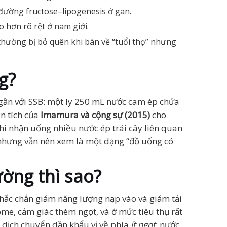
 đường fructose–lipogenesis ở gan.
o hơn rõ rệt ở nam giới.
hường bị bỏ quên khi bàn về “tuổi thọ” nhưng
g?
 gần với SSB: một ly 250 mL nước cam ép chứa
n tích của
Imamura và cộng sự (2015)
cho
hi nhận uống nhiều nước ép trái cây liên quan
 nhưng vẫn nên xem là một dạng “đồ uống có
ường thì sao?
hắc chắn giảm năng lượng nạp vào và giảm tải
ome, cảm giác thèm ngọt, và ở mức tiêu thụ rất
à dịch chuyển dần khẩu vị về phía
ít ngọt
: nước