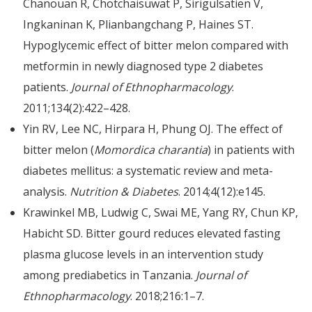
Chanouan R, Chotchaisuwat P, Sirigulsatien V,
Ingkaninan K, Plianbangchang P, Haines ST.
Hypoglycemic effect of bitter melon compared with
metformin in newly diagnosed type 2 diabetes
patients.
Journal of Ethnopharmacology
.
2011;134(2):422–428.
Yin RV, Lee NC, Hirpara H, Phung OJ. The effect of
bitter melon (
Momordica charantia
) in patients with
diabetes mellitus: a systematic review and meta-
analysis.
Nutrition & Diabetes
. 2014;4(12):e145.
Krawinkel MB, Ludwig C, Swai ME, Yang RY, Chun KP,
Habicht SD. Bitter gourd reduces elevated fasting
plasma glucose levels in an intervention study
among prediabetics in Tanzania.
Journal of
Ethnopharmacology
. 2018;216:1–7.