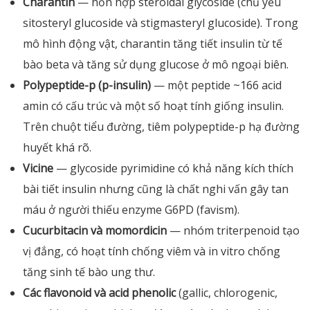
Charantin
— hỗn hợp steroidal glycoside (chủ yếu
sitosteryl glucoside và stigmasteryl glucoside). Trong
mô hình động vật, charantin tăng tiết insulin từ tế
bào beta và tăng sử dụng glucose ở mô ngoại biên.
Polypeptide-p (p-insulin)
— một peptide ~166 acid
amin có cấu trúc và một số hoạt tính giống insulin.
Trên chuột tiểu đường, tiêm polypeptide-p hạ đường
huyết khá rõ.
Vicine
— glycoside pyrimidine có khả năng kích thích
bài tiết insulin nhưng cũng là chất nghi vấn gây tan
máu ở người thiếu enzyme G6PD (favism).
Cucurbitacin và momordicin
— nhóm triterpenoid tạo
vị đắng, có hoạt tính chống viêm và in vitro chống
tăng sinh tế bào ung thư.
Các flavonoid và acid phenolic
(gallic, chlorogenic,