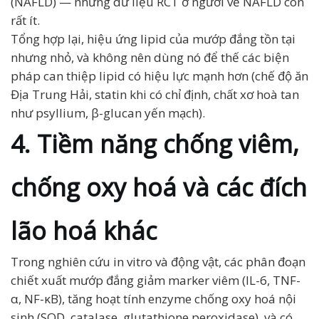
(NAFLD) — nhưng dữ liệu RCT ở người về NAFLD còn
rất ít.
Tổng hợp lại, hiệu ứng lipid của mướp đắng tồn tại
nhưng nhỏ, và không nên dùng nó để thế các biện
pháp can thiệp lipid có hiệu lực mạnh hơn (chế độ ăn
Địa Trung Hải, statin khi có chỉ định, chất xơ hoà tan
như psyllium, β-glucan yến mạch).
4. Tiềm năng chống viêm,
chống oxy hoá và các đích
lão hoá khác
Trong nghiên cứu in vitro và động vật, các phân đoạn
chiết xuất mướp đắng giảm marker viêm (IL-6, TNF-
α, NF-κB), tăng hoạt tính enzyme chống oxy hoá nội
sinh (SOD, catalase, glutathione peroxidase), và có