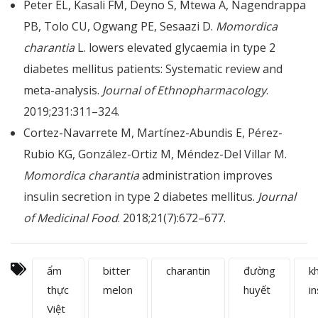
Peter EL, Kasali FM, Deyno S, Mtewa A, Nagendrappa
PB, Tolo CU, Ogwang PE, Sesaazi D.
Momordica
charantia
L. lowers elevated glycaemia in type 2
diabetes mellitus patients: Systematic review and
meta-analysis.
Journal of Ethnopharmacology
.
2019;231:311–324.
Cortez-Navarrete M, Martínez-Abundis E, Pérez-
Rubio KG, González-Ortiz M, Méndez-Del Villar M.
Momordica charantia
administration improves
insulin secretion in type 2 diabetes mellitus.
Journal
of Medicinal Food
. 2018;21(7):672–677.
ẩm
bitter
charantin
đường
k
thực
melon
huyết
in
Việt