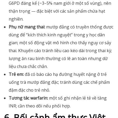
G6PD đáng kể (~3–5% nam giới ở một số vùng), nên
thận trọng — đặc biệt với các sản phẩm chứa hạt
nghiền.
Phụ nữ mang thai:
mướp đắng có truyền thống được
dùng để “kích thích kinh nguyệt” trong y học dân
gian; một số động vật mô hình cho thấy nguy cơ sảy
thai. Khuyến cáo tránh liều cao kéo dài trong thai kỳ;
lượng ăn rau bình thường có lẽ an toàn nhưng dữ
liệu chưa chắc chắn.
Trẻ em:
đã có báo cáo hạ đường huyết nặng ở trẻ
uống trà mướp đắng đặc; tránh dùng các chế phẩm
đậm đặc cho trẻ nhỏ.
Tương tác warfarin:
một số ghi nhận lẻ tẻ về tăng
INR; cần theo dõi nếu phối hợp.
6. Bối cảnh ẩm thực Việt