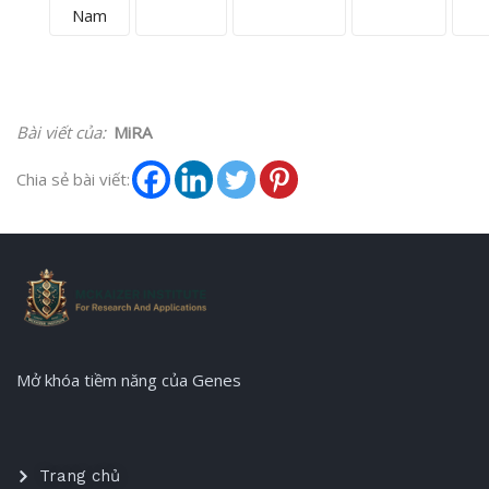
Nam
Bài viết của:
MiRA
Chia sẻ bài viết:
Mở khóa tiềm năng của Genes
Trang chủ