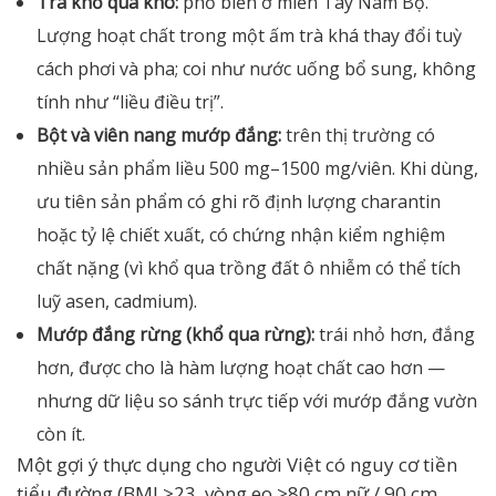
Trà khổ qua khô:
phổ biến ở miền Tây Nam Bộ.
Lượng hoạt chất trong một ấm trà khá thay đổi tuỳ
cách phơi và pha; coi như nước uống bổ sung, không
tính như “liều điều trị”.
Bột và viên nang mướp đắng:
trên thị trường có
nhiều sản phẩm liều 500 mg–1500 mg/viên. Khi dùng,
ưu tiên sản phẩm có ghi rõ định lượng charantin
hoặc tỷ lệ chiết xuất, có chứng nhận kiểm nghiệm
chất nặng (vì khổ qua trồng đất ô nhiễm có thể tích
luỹ asen, cadmium).
Mướp đắng rừng (khổ qua rừng):
trái nhỏ hơn, đắng
hơn, được cho là hàm lượng hoạt chất cao hơn —
nhưng dữ liệu so sánh trực tiếp với mướp đắng vườn
còn ít.
Một gợi ý thực dụng cho người Việt có nguy cơ tiền
tiểu đường (BMI ≥23, vòng eo ≥80 cm nữ / 90 cm