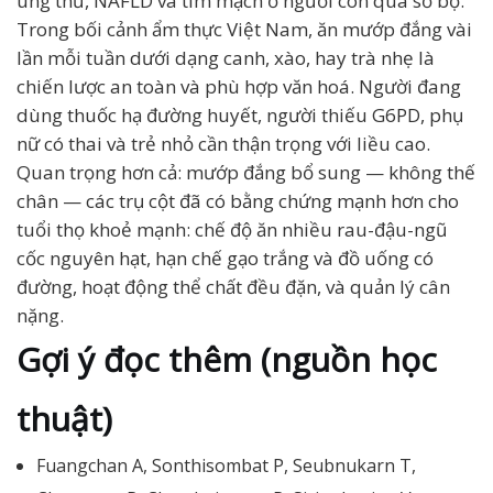
ung thư, NAFLD và tim mạch ở người còn quá sơ bộ.
Trong bối cảnh ẩm thực Việt Nam, ăn mướp đắng vài
lần mỗi tuần dưới dạng canh, xào, hay trà nhẹ là
chiến lược an toàn và phù hợp văn hoá. Người đang
dùng thuốc hạ đường huyết, người thiếu G6PD, phụ
nữ có thai và trẻ nhỏ cần thận trọng với liều cao.
Quan trọng hơn cả: mướp đắng bổ sung — không thế
chân — các trụ cột đã có bằng chứng mạnh hơn cho
tuổi thọ khoẻ mạnh: chế độ ăn nhiều rau-đậu-ngũ
cốc nguyên hạt, hạn chế gạo trắng và đồ uống có
đường, hoạt động thể chất đều đặn, và quản lý cân
nặng.
Gợi ý đọc thêm (nguồn học
thuật)
Fuangchan A, Sonthisombat P, Seubnukarn T,