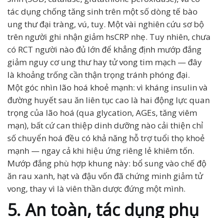
tác dụng chống tăng sinh trên một số dòng tế bào
ung thư đại tràng, vú, tuỵ. Một vài nghiên cứu sơ bộ
trên người ghi nhận giảm hsCRP nhẹ. Tuy nhiên, chưa
có RCT người nào đủ lớn để khẳng định mướp đắng
giảm nguy cơ ung thư hay tử vong tim mạch — đây
là khoảng trống cần thận trọng tránh phóng đại.
Một góc nhìn lão hoá khoẻ mạnh: vì kháng insulin và
đường huyết sau ăn liên tục cao là hai động lực quan
trọng của lão hoá (qua glycation, AGEs, tăng viêm
mạn), bất cứ can thiệp dinh dưỡng nào cải thiện chỉ
số chuyển hoá đều có khả năng hỗ trợ tuổi thọ khoẻ
mạnh — ngay cả khi hiệu ứng riêng lẻ khiêm tốn.
Mướp đắng phù hợp khung này: bổ sung vào chế độ
ăn rau xanh, hạt và đậu vốn đã chứng minh giảm tử
vong, thay vì là viên thần dược đứng một mình.
5. An toàn, tác dụng phụ