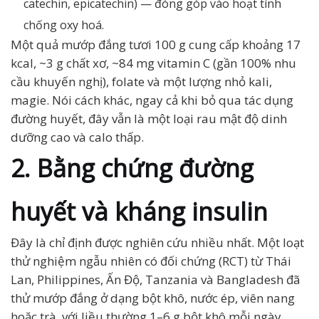
catechin, epicatechin) — đóng góp vào hoạt tính
chống oxy hoá.
Một quả mướp đắng tươi 100 g cung cấp khoảng 17
kcal, ~3 g chất xơ, ~84 mg vitamin C (gần 100% nhu
cầu khuyến nghị), folate và một lượng nhỏ kali,
magie. Nói cách khác, ngay cả khi bỏ qua tác dụng
đường huyết, đây vẫn là một loại rau mật độ dinh
dưỡng cao và calo thấp.
2. Bằng chứng đường
huyết và kháng insulin
Đây là chỉ định được nghiên cứu nhiều nhất. Một loạt
thử nghiệm ngẫu nhiên có đối chứng (RCT) từ Thái
Lan, Philippines, Ấn Độ, Tanzania và Bangladesh đã
thử mướp đắng ở dạng bột khô, nước ép, viên nang
hoặc trà, với liều thường 1–6 g bột khô mỗi ngày