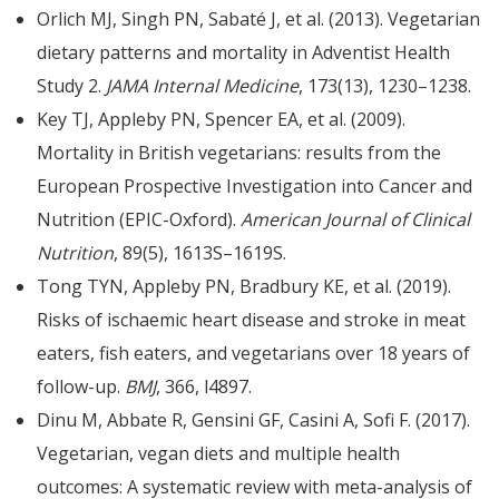
Orlich MJ, Singh PN, Sabaté J, et al. (2013). Vegetarian
dietary patterns and mortality in Adventist Health
Study 2.
JAMA Internal Medicine
, 173(13), 1230–1238.
Key TJ, Appleby PN, Spencer EA, et al. (2009).
Mortality in British vegetarians: results from the
European Prospective Investigation into Cancer and
Nutrition (EPIC-Oxford).
American Journal of Clinical
Nutrition
, 89(5), 1613S–1619S.
Tong TYN, Appleby PN, Bradbury KE, et al. (2019).
Risks of ischaemic heart disease and stroke in meat
eaters, fish eaters, and vegetarians over 18 years of
follow-up.
BMJ
, 366, l4897.
Dinu M, Abbate R, Gensini GF, Casini A, Sofi F. (2017).
Vegetarian, vegan diets and multiple health
outcomes: A systematic review with meta-analysis of