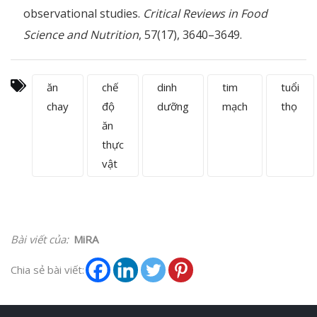
observational studies.
Critical Reviews in Food
Science and Nutrition
, 57(17), 3640–3649.
ăn
chế
dinh
tim
tuổi
chay
độ
dưỡng
mạch
thọ
ăn
thực
vật
Bài viết của:
MiRA
Chia sẻ bài viết: