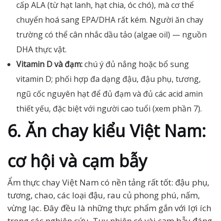
cấp ALA (từ hạt lanh, hạt chia, óc chó), mà cơ thể
chuyển hoá sang EPA/DHA rất kém. Người ăn chay
trường có thể cân nhắc dầu tảo (algae oil) — nguồn
DHA thực vật.
Vitamin D và đạm:
chú ý đủ nắng hoặc bổ sung
vitamin D; phối hợp đa dạng đậu, đậu phụ, tương,
ngũ cốc nguyên hạt để đủ đạm và đủ các acid amin
thiết yếu, đặc biệt với người cao tuổi (xem phần 7).
6. Ăn chay kiểu Việt Nam:
cơ hội và cạm bẫy
Ẩm thực chay Việt Nam có nền tảng rất tốt: đậu phụ,
tương, chao, các loại đậu, rau củ phong phú, nấm,
vừng lạc. Đây đều là những thực phẩm gắn với lợi ích
trong các nghiên cứu. Tuy nhiên có vài cạm bẫy đáng