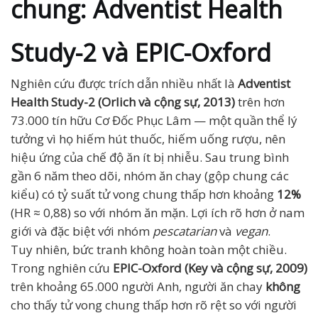
chung: Adventist Health
Study-2 và EPIC-Oxford
Nghiên cứu được trích dẫn nhiều nhất là
Adventist
Health Study-2 (Orlich và cộng sự, 2013)
trên hơn
73.000 tín hữu Cơ Đốc Phục Lâm — một quần thể lý
tưởng vì họ hiếm hút thuốc, hiếm uống rượu, nên
hiệu ứng của chế độ ăn ít bị nhiễu. Sau trung bình
gần 6 năm theo dõi, nhóm ăn chay (gộp chung các
kiểu) có tỷ suất tử vong chung thấp hơn khoảng
12%
(HR ≈ 0,88) so với nhóm ăn mặn. Lợi ích rõ hơn ở nam
giới và đặc biệt với nhóm
pescatarian
và
vegan
.
Tuy nhiên, bức tranh không hoàn toàn một chiều.
Trong nghiên cứu
EPIC-Oxford (Key và cộng sự, 2009)
trên khoảng 65.000 người Anh, người ăn chay
không
cho thấy tử vong chung thấp hơn rõ rệt so với người