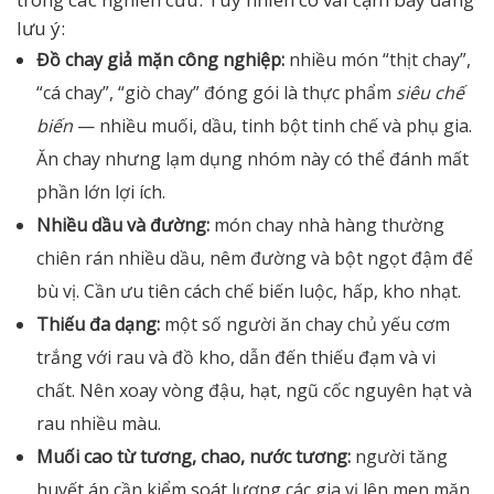
lưu ý:
Đồ chay giả mặn công nghiệp:
nhiều món “thịt chay”,
“cá chay”, “giò chay” đóng gói là thực phẩm
siêu chế
biến
— nhiều muối, dầu, tinh bột tinh chế và phụ gia.
Ăn chay nhưng lạm dụng nhóm này có thể đánh mất
phần lớn lợi ích.
Nhiều dầu và đường:
món chay nhà hàng thường
chiên rán nhiều dầu, nêm đường và bột ngọt đậm để
bù vị. Cần ưu tiên cách chế biến luộc, hấp, kho nhạt.
Thiếu đa dạng:
một số người ăn chay chủ yếu cơm
trắng với rau và đồ kho, dẫn đến thiếu đạm và vi
chất. Nên xoay vòng đậu, hạt, ngũ cốc nguyên hạt và
rau nhiều màu.
Muối cao từ tương, chao, nước tương:
người tăng
huyết áp cần kiểm soát lượng các gia vị lên men mặn