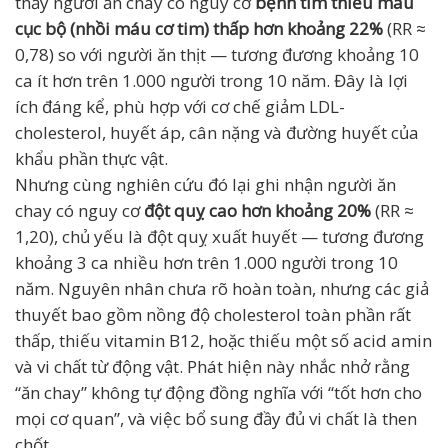
thấy người ăn chay có nguy cơ
bệnh tim thiếu máu
cục bộ (nhồi máu cơ tim) thấp hơn khoảng 22%
(RR ≈
0,78) so với người ăn thịt — tương đương khoảng 10
ca ít hơn trên 1.000 người trong 10 năm. Đây là lợi
ích đáng kể, phù hợp với cơ chế giảm LDL-
cholesterol, huyết áp, cân nặng và đường huyết của
khẩu phần thực vật.
Nhưng cùng nghiên cứu đó lại ghi nhận người ăn
chay có nguy cơ
đột quỵ cao hơn khoảng 20%
(RR ≈
1,20), chủ yếu là đột quỵ xuất huyết — tương đương
khoảng 3 ca nhiều hơn trên 1.000 người trong 10
năm. Nguyên nhân chưa rõ hoàn toàn, nhưng các giả
thuyết bao gồm nồng độ cholesterol toàn phần rất
thấp, thiếu vitamin B12, hoặc thiếu một số acid amin
và vi chất từ động vật. Phát hiện này nhắc nhở rằng
“ăn chay” không tự động đồng nghĩa với “tốt hơn cho
mọi cơ quan”, và việc bổ sung đầy đủ vi chất là then
chốt.