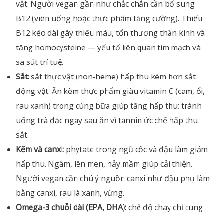
vật. Người vegan gần như chắc chắn cần bổ sung
B12 (viên uống hoặc thực phẩm tăng cường). Thiếu
B12 kéo dài gây thiếu máu, tổn thương thần kinh và
tăng homocysteine — yếu tố liên quan tim mạch và
sa sút trí tuệ.
Sắt:
sắt thực vật (non-heme) hấp thu kém hơn sắt
động vật. Ăn kèm thực phẩm giàu vitamin C (cam, ổi,
rau xanh) trong cùng bữa giúp tăng hấp thu; tránh
uống trà đặc ngay sau ăn vì tannin ức chế hấp thu
sắt.
Kẽm và canxi:
phytate trong ngũ cốc và đậu làm giảm
hấp thu. Ngâm, lên men, nảy mầm giúp cải thiện.
Người vegan cần chú ý nguồn canxi như đậu phụ làm
bằng canxi, rau lá xanh, vừng.
Omega-3 chuỗi dài (EPA, DHA):
chế độ chay chỉ cung