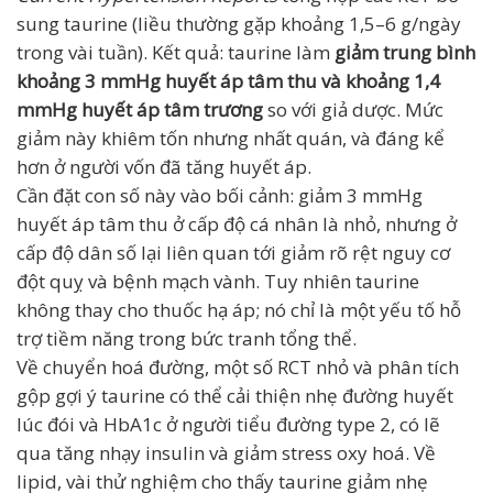
sung taurine (liều thường gặp khoảng 1,5–6 g/ngày
trong vài tuần). Kết quả: taurine làm
giảm trung bình
khoảng 3 mmHg huyết áp tâm thu và khoảng 1,4
mmHg huyết áp tâm trương
so với giả dược. Mức
giảm này khiêm tốn nhưng nhất quán, và đáng kể
hơn ở người vốn đã tăng huyết áp.
Cần đặt con số này vào bối cảnh: giảm 3 mmHg
huyết áp tâm thu ở cấp độ cá nhân là nhỏ, nhưng ở
cấp độ dân số lại liên quan tới giảm rõ rệt nguy cơ
đột quỵ và bệnh mạch vành. Tuy nhiên taurine
không thay cho thuốc hạ áp; nó chỉ là một yếu tố hỗ
trợ tiềm năng trong bức tranh tổng thể.
Về chuyển hoá đường, một số RCT nhỏ và phân tích
gộp gợi ý taurine có thể cải thiện nhẹ đường huyết
lúc đói và HbA1c ở người tiểu đường type 2, có lẽ
qua tăng nhạy insulin và giảm stress oxy hoá. Về
lipid, vài thử nghiệm cho thấy taurine giảm nhẹ