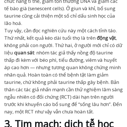
chức năng ti thể, giảm tổn thương DNA và giảm các
tế bào già (senescent cells). Ở giun và khỉ, bổ sung
taurine cũng cải thiện một số chỉ dấu sinh học của
lão hoá.
Tuy vậy, cần đọc nghiên cứu này một cách tỉnh táo.
Thứ nhất, kết quả kéo dài tuổi thọ là trên
động vật
,
không phải con người. Thứ hai, ở người mới chỉ có dữ
liệu
quan sát
: nhóm tác giả thấy nồng độ taurine
thấp đi kèm với béo phì, tiểu đường, viêm và huyết
áp cao hơn — nhưng tương quan không chứng minh
nhân quả. Hoàn toàn có thể bệnh tật làm giảm
taurine, chứ không phải taurine thấp gây bệnh. Bản
thân các tác giả nhấn mạnh cần thử nghiệm lâm sàng
ngẫu nhiên có đối chứng (RCT) dài hạn trên người
trước khi khuyến cáo bổ sung để “sống lâu hơn”. Đến
nay, một RCT như vậy vẫn chưa hoàn tất.
3. Tim mạch: dịch tễ học