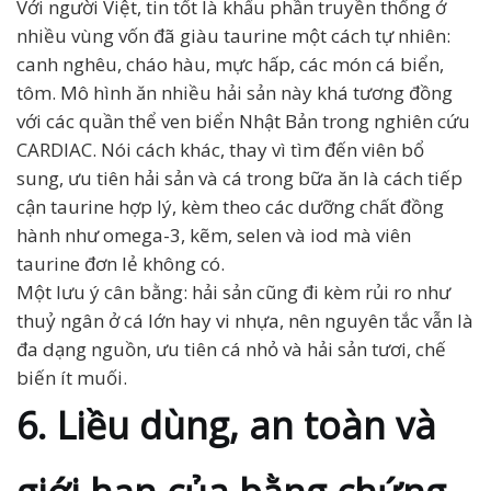
Với người Việt, tin tốt là khẩu phần truyền thống ở
nhiều vùng vốn đã giàu taurine một cách tự nhiên:
canh nghêu, cháo hàu, mực hấp, các món cá biển,
tôm. Mô hình ăn nhiều hải sản này khá tương đồng
với các quần thể ven biển Nhật Bản trong nghiên cứu
CARDIAC. Nói cách khác, thay vì tìm đến viên bổ
sung, ưu tiên hải sản và cá trong bữa ăn là cách tiếp
cận taurine hợp lý, kèm theo các dưỡng chất đồng
hành như omega-3, kẽm, selen và iod mà viên
taurine đơn lẻ không có.
Một lưu ý cân bằng: hải sản cũng đi kèm rủi ro như
thuỷ ngân ở cá lớn hay vi nhựa, nên nguyên tắc vẫn là
đa dạng nguồn, ưu tiên cá nhỏ và hải sản tươi, chế
biến ít muối.
6. Liều dùng, an toàn và