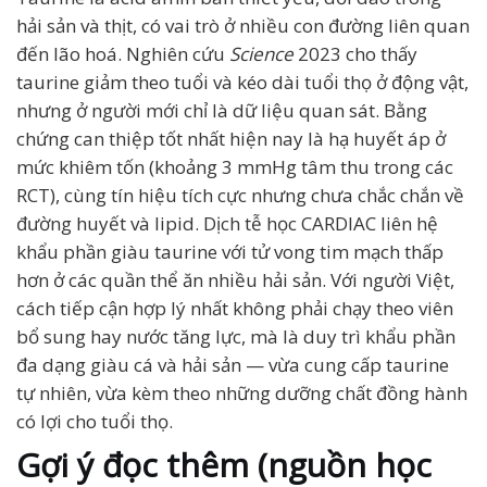
hải sản và thịt, có vai trò ở nhiều con đường liên quan
đến lão hoá. Nghiên cứu
Science
2023 cho thấy
taurine giảm theo tuổi và kéo dài tuổi thọ ở động vật,
nhưng ở người mới chỉ là dữ liệu quan sát. Bằng
chứng can thiệp tốt nhất hiện nay là hạ huyết áp ở
mức khiêm tốn (khoảng 3 mmHg tâm thu trong các
RCT), cùng tín hiệu tích cực nhưng chưa chắc chắn về
đường huyết và lipid. Dịch tễ học CARDIAC liên hệ
khẩu phần giàu taurine với tử vong tim mạch thấp
hơn ở các quần thể ăn nhiều hải sản. Với người Việt,
cách tiếp cận hợp lý nhất không phải chạy theo viên
bổ sung hay nước tăng lực, mà là duy trì khẩu phần
đa dạng giàu cá và hải sản — vừa cung cấp taurine
tự nhiên, vừa kèm theo những dưỡng chất đồng hành
có lợi cho tuổi thọ.
Gợi ý đọc thêm (nguồn học