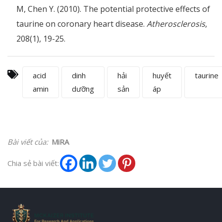
M, Chen Y. (2010). The potential protective effects of
taurine on coronary heart disease.
Atherosclerosis
,
208(1), 19-25.
acid
dinh
hải
huyết
taurine
amin
dưỡng
sản
áp
Bài viết của:
MiRA
Chia sẻ bài viết: