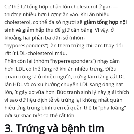
Cơ thể tự tổng hợp phần lớn cholesterol ở gan —
thường nhiều hơn lượng ăn vào. Khi ăn nhiều
cholesterol, cơ thể đa số người sẽ
giảm tổng hợp nội
sinh và giảm hấp thu
để giữ cân bằng. Vì vậy, ở
khoảng hai phần ba dân số (nhóm
“hyporesponders”), ăn thêm trứng chỉ làm thay đổi
rất ít LDL-cholesterol máu.
Phần còn lại (nhóm “hyperresponders”) nhạy cảm
hơn: LDL có thể tăng rõ khi ăn nhiều trứng. Điều
quan trọng là ở nhiều người, trứng làm tăng
cả
LDL
lẫn HDL và có xu hướng chuyển LDL sang dạng hạt
lớn, ít gây xơ vữa hơn. Bức tranh sinh lý này giải thích
vì sao dữ liệu dịch tễ về trứng lại không nhất quán:
hiệu ứng trung bình trên cả quần thể bị “pha loãng”
bởi sự khác biệt cá thể rất lớn.
3. Trứng và bệnh tim