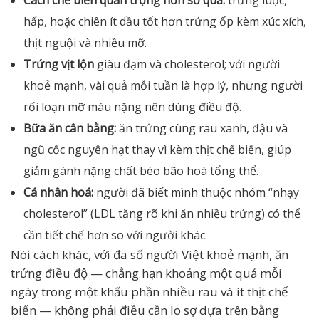
Cách chế biến quan trọng hơn số quả:
trứng luộc,
hấp, hoặc chiên ít dầu tốt hơn trứng ốp kèm xúc xích,
thịt nguội và nhiều mỡ.
Trứng vịt lộn
giàu đạm và cholesterol; với người
khoẻ mạnh, vài quả mỗi tuần là hợp lý, nhưng người
rối loạn mỡ máu nặng nên dùng điều độ.
Bữa ăn cân bằng:
ăn trứng cùng rau xanh, đậu và
ngũ cốc nguyên hạt thay vì kèm thịt chế biến, giúp
giảm gánh nặng chất béo bão hoà tổng thể.
Cá nhân hoá:
người đã biết mình thuộc nhóm “nhạy
cholesterol” (LDL tăng rõ khi ăn nhiều trứng) có thể
cần tiết chế hơn so với người khác.
Nói cách khác, với đa số người Việt khoẻ mạnh, ăn
trứng điều độ — chẳng hạn khoảng một quả mỗi
ngày trong một khẩu phần nhiều rau và ít thịt chế
biến — không phải điều cần lo sợ dựa trên bằng