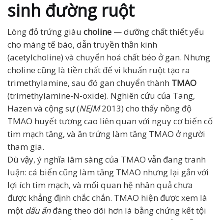
sinh đường ruột
Lòng đỏ trứng giàu
choline
— dưỡng chất thiết yếu
cho màng tế bào, dẫn truyền thần kinh
(acetylcholine) và chuyển hoá chất béo ở gan. Nhưng
choline cũng là tiền chất để vi khuẩn ruột tạo ra
trimethylamine, sau đó gan chuyển thành
TMAO
(trimethylamine-N-oxide). Nghiên cứu của Tang,
Hazen và cộng sự (
NEJM
2013) cho thấy nồng độ
TMAO huyết tương cao liên quan với nguy cơ biến cố
tim mạch tăng, và ăn trứng làm tăng TMAO ở người
tham gia.
Dù vậy, ý nghĩa lâm sàng của TMAO vẫn đang tranh
luận: cá biển cũng làm tăng TMAO nhưng lại gắn với
lợi ích tim mạch, và mối quan hệ nhân quả chưa
được khẳng định chắc chắn. TMAO hiện được xem là
một
dấu ấn
đáng theo dõi hơn là bằng chứng kết tội