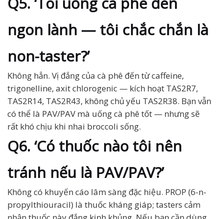
Q5. ‘Tôi uống cà phê đen
ngon lành — tôi chắc chắn là
non-taster?’
Không hẳn. Vị đắng của cà phê đến từ caffeine,
trigonelline, axit chlorogenic — kích hoạt TAS2R7,
TAS2R14, TAS2R43, không chủ yếu TAS2R38. Bạn vẫn
có thể là PAV/PAV mà uống cà phê tốt — nhưng sẽ
rất khó chịu khi nhai broccoli sống.
Q6. ‘Có thuốc nào tôi nên
tránh nếu là PAV/PAV?’
Không có khuyến cáo lâm sàng đặc hiệu. PROP (6-n-
propylthiouracil) là thuốc kháng giáp; tasters cảm
nhận thuốc này đắng kinh khủng. Nếu bạn cần dùng