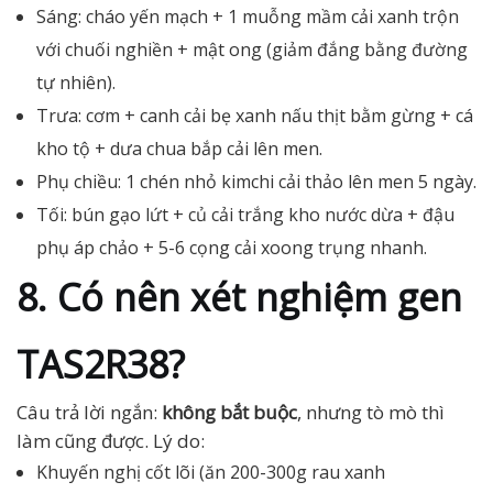
Sáng: cháo yến mạch + 1 muỗng mầm cải xanh trộn
với chuối nghiền + mật ong (giảm đắng bằng đường
tự nhiên).
Trưa: cơm + canh cải bẹ xanh nấu thịt bằm gừng + cá
kho tộ + dưa chua bắp cải lên men.
Phụ chiều: 1 chén nhỏ kimchi cải thảo lên men 5 ngày.
Tối: bún gạo lứt + củ cải trắng kho nước dừa + đậu
phụ áp chảo + 5-6 cọng cải xoong trụng nhanh.
8. Có nên xét nghiệm gen
TAS2R38?
Câu trả lời ngắn:
không bắt buộc
, nhưng tò mò thì
làm cũng được. Lý do:
Khuyến nghị cốt lõi (ăn 200-300g rau xanh