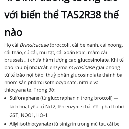
với biến thể TAS2R38 thế
nào
Họ cải
Brassicaceae
(broccoli, cải bẹ xanh, cải xoong,
cải thảo, củ cải, mù tạt, cải xoăn kale, mầm cải
brussels…) chứa hàm lượng cao
glucosinolate
. Khi tế
bào rau bị nhai/cắt, enzyme
myrosinase
giải phóng
từ tế bào nội bào, thuỷ phân glucosinolate thành ba
nhóm sản phẩm: isothiocyanate, nitrile và
thiocyanate. Trong đó:
Sulforaphane
(từ glucoraphanin trong broccoli) —
kích hoạt yếu tố Nrf2, lên enzyme thải độc pha II như
GST, NQO1, HO-1.
Allyl isothiocyanate
(từ sinigrin trong mù tạt, cải bẹ,