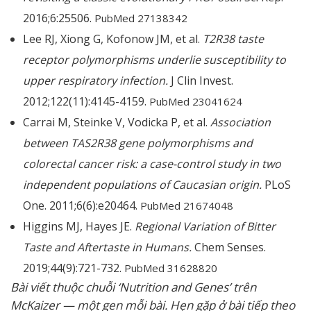
2016;6:25506.
PubMed 27138342
Lee RJ, Xiong G, Kofonow JM, et al.
T2R38 taste
receptor polymorphisms underlie susceptibility to
upper respiratory infection.
J Clin Invest.
2012;122(11):4145-4159.
PubMed 23041624
Carrai M, Steinke V, Vodicka P, et al.
Association
between TAS2R38 gene polymorphisms and
colorectal cancer risk: a case-control study in two
independent populations of Caucasian origin.
PLoS
One. 2011;6(6):e20464.
PubMed 21674048
Higgins MJ, Hayes JE.
Regional Variation of Bitter
Taste and Aftertaste in Humans.
Chem Senses.
2019;44(9):721-732.
PubMed 31628820
Bài viết thuộc chuỗi ‘Nutrition and Genes’ trên
McKaizer — một gen mỗi bài. Hẹn gặp ở bài tiếp theo