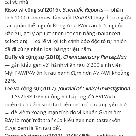
cải về nhà.
Risso và cộng sự (2016),
Scientific Reports
— phân
tích 1000 Genomes: tần suất PAV/AVI thay đổi rõ giữa
các quần thể; người Đông Á có PAV cao hơn người
Bắc Âu, gợi ý áp lực chọn lọc cân bằng (balanced
selection) — có lẽ vì lợi ích cảnh báo độc tố tự nhiên
đã đi cùng nhân loại hàng triệu năm.
Duffy và cộng sự (2010),
Chemosensory Perception
— gắn kiểu gen với hành vi ăn rau ở 200 sinh viên
Mỹ: PAV/PAV ăn ít rau xanh đậm hơn AVI/AVI khoảng
22%.
Lee và cộng sự (2012),
Journal of Clinical Investigation
— TAS2R38 trên đường hô hấp: người AVI/AVI có
miễn dịch bẩm sinh tại biểu mô mũi-xoang yếu hơn
→ dễ viêm xoang mạn tính do vi khuẩn Gram âm.
Đây là một ‘mặt trái’ của kiểu gen non-taster vốn
được xem là ‘ăn rau dễ’.
Carrai và cộng sự (2011),
PLOS ONE
— nghiên cứu