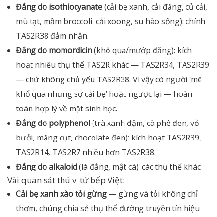
Đắng do isothiocyanate
(cải bẹ xanh, cải đắng, củ cải,
mù tạt, mầm broccoli, cải xoong, su hào sống): chính
TAS2R38 đảm nhận.
Đắng do momordicin
(khổ qua/mướp đắng): kích
hoạt nhiều thụ thể TAS2R khác — TAS2R34, TAS2R39
— chứ không chủ yếu TAS2R38. Vì vậy có người ‘mê
khổ qua nhưng sợ cải bẹ’ hoặc ngược lại — hoàn
toàn hợp lý về mặt sinh học.
Đắng do polyphenol
(trà xanh đậm, cà phê đen, vỏ
bưởi, măng cụt, chocolate đen): kích hoạt TAS2R39,
TAS2R14, TAS2R7 nhiều hơn TAS2R38.
Đắng do alkaloid
(lá đắng, mật cá): các thụ thể khác.
Vài quan sát thú vị từ bếp Việt:
Cải bẹ xanh xào tỏi gừng
— gừng và tỏi không chỉ
thơm, chúng chia sẻ thụ thể đường truyền tín hiệu