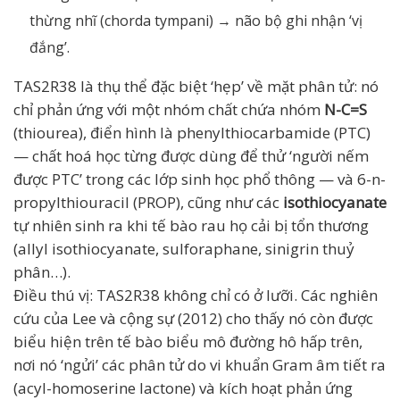
thừng nhĩ (chorda tympani) → não bộ ghi nhận ‘vị
đắng’.
TAS2R38 là thụ thể đặc biệt ‘hẹp’ về mặt phân tử: nó
chỉ phản ứng với một nhóm chất chứa nhóm
N-C=S
(thiourea), điển hình là phenylthiocarbamide (PTC)
— chất hoá học từng được dùng để thử ‘người nếm
được PTC’ trong các lớp sinh học phổ thông — và 6-n-
propylthiouracil (PROP), cũng như các
isothiocyanate
tự nhiên sinh ra khi tế bào rau họ cải bị tổn thương
(allyl isothiocyanate, sulforaphane, sinigrin thuỷ
phân…).
Điều thú vị: TAS2R38 không chỉ có ở lưỡi. Các nghiên
cứu của Lee và cộng sự (2012) cho thấy nó còn được
biểu hiện trên tế bào biểu mô đường hô hấp trên,
nơi nó ‘ngửi’ các phân tử do vi khuẩn Gram âm tiết ra
(acyl-homoserine lactone) và kích hoạt phản ứng