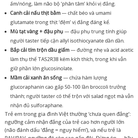
ấm/nóng, làm não bộ ‘phân tâm’ khỏi vị đắng.
Canh cải nấu thịt bằm
— chất béo và umami
glutamate trong thịt ‘đệm’ vị đắng đáng kể.
Mù tạt vàng + đậu phụ
— đậu phụ trung tính giúp
người taster tiếp cận allyl isothiocyanate dần dần.
Bắp cải tím trộn dầu giấm
— đường nhẹ và acid acetic
làm thụ thể TAS2R38 kém kích thích, trong khi vẫn
giữ phần lớn glucosinolate.
Mầm cải xanh ăn sống
— chứa hàm lượng
glucoraphanin cao gấp 50-100 lần broccoli trưởng
thành; người taster có thể trộn với salad ngọt mà vẫn
nhận đủ sulforaphane.
Trẻ em trong gia đình Việt thường ‘chưa quen đắng’:
ngưỡng cảm nhận đắng của trẻ cao hơn người lớn
(não đánh dấu ‘đắng = nguy hiểm’), và nếu trẻ là
PAV/PAV, ngưỡng đó còn cao gấp đôi. Đừng ép — hãy