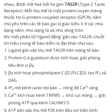
nhau, được mã hoá bởi họ gen
TAS2R
(Type 2 Taste
Receptor). Mỗi thụ thể là một protein xuyên màng
thuộc họ G-protein-coupled receptor (GPCR), nằm
chủ yếu trên các tế bào gai vị giác kiểu II ở các nhú
dạng nấm, nhú dạng lá và nhú vòng tròn.
Khi một phân tử ‘ligand đắng’ gắn vào TAS2R, chuỗi
tín hiệu trong tế bào diễn ra đại khái như sau:
Ligand gắn vào thụ thể TAS2R trên màng tế bào.
Protein G α-gustducin được kích hoạt, giải phóng
tiểu đơn vị βγ.
βγ kích hoạt phospholipase C-β2 (PLCβ2), tạo IP
và
3
DAG.
2+
IP
mở kênh canxi nội bào → nồng độ Ca
tăng.
3
2+
Ca
kích hoạt kênh TRPM5 → khử cực màng → giải
phóng ATP qua kênh CALHM1/3.
ATP gắn vào thụ thể P2X trên đầu sợi thần kinh