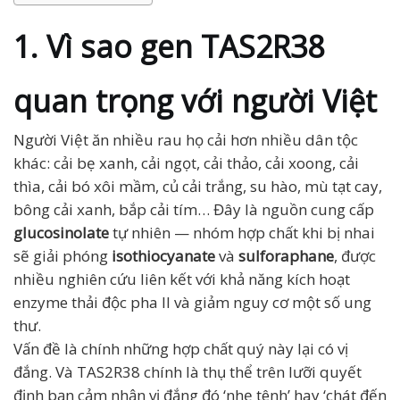
1. Vì sao gen TAS2R38
quan trọng với người Việt
Người Việt ăn nhiều rau họ cải hơn nhiều dân tộc
khác: cải bẹ xanh, cải ngọt, cải thảo, cải xoong, cải
thìa, cải bó xôi mầm, củ cải trắng, su hào, mù tạt cay,
bông cải xanh, bắp cải tím… Đây là nguồn cung cấp
glucosinolate
tự nhiên — nhóm hợp chất khi bị nhai
sẽ giải phóng
isothiocyanate
và
sulforaphane
, được
nhiều nghiên cứu liên kết với khả năng kích hoạt
enzyme thải độc pha II và giảm nguy cơ một số ung
thư.
Vấn đề là chính những hợp chất quý này lại có vị
đắng. Và TAS2R38 chính là thụ thể trên lưỡi quyết
định bạn cảm nhận vị đắng đó ‘nhẹ tênh’ hay ‘chát đến