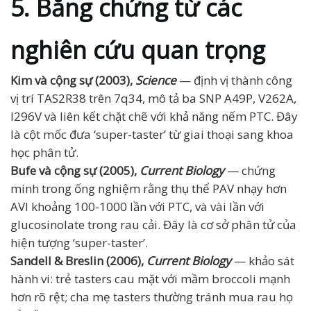
5. Bằng chứng từ các
nghiên cứu quan trọng
Kim và cộng sự (2003),
Science
— định vị thành công
vị trí TAS2R38 trên 7q34, mô tả ba SNP A49P, V262A,
I296V và liên kết chặt chẽ với khả năng nếm PTC. Đây
là cột mốc đưa ‘super-taster’ từ giai thoại sang khoa
học phân tử.
Bufe và cộng sự (2005),
Current Biology
— chứng
minh trong ống nghiệm rằng thụ thể PAV nhạy hơn
AVI khoảng 100-1000 lần với PTC, và vài lần với
glucosinolate trong rau cải. Đây là cơ sở phân tử của
hiện tượng ‘super-taster’.
Sandell & Breslin (2006),
Current Biology
— khảo sát
hành vi: trẻ tasters cau mặt với mầm broccoli mạnh
hơn rõ rệt; cha mẹ tasters thường tránh mua rau họ