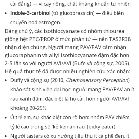
cải đắng) — vị cay nồng, chất kháng khuẩn tự nhiên.
Indole-3-carbinol
(từ glucobrassicin) — điều biến
chuyển hoá estrogen.
Đáng chú ý, các isothiocyanate có nhóm thiourea
giống hệt PTC/PROP ở mức phân tử — nên TAS2R38
nhận diện chúng. Người mang PAV/PAV cảm nhận
glucoraphanin và allyl isothiocyanate đậm đặc hơn
2-5 lần so với người AVI/AVI (Bufe và cộng sự, 2005).
Hệ quả thực tế đã được nhiều nghiên cứu xác nhận:
Duffy và cộng sự (2010,
Chemosensory Perception
)
khảo sát sinh viên đại học: người mang PAV/PAV ăn ít
rau xanh đậm, đặc biệt là họ cải, hơn người AVI/AVI
khoảng 20-25%.
Ở trẻ em, sự khác biệt còn rõ hơn: nhóm PAV chiếm
tỷ lệ cao trong số ‘kẻ kén ăn rau’ (picky eater).
Người tasters có xu hướng tiêu thụ ít cà phê đen, ít