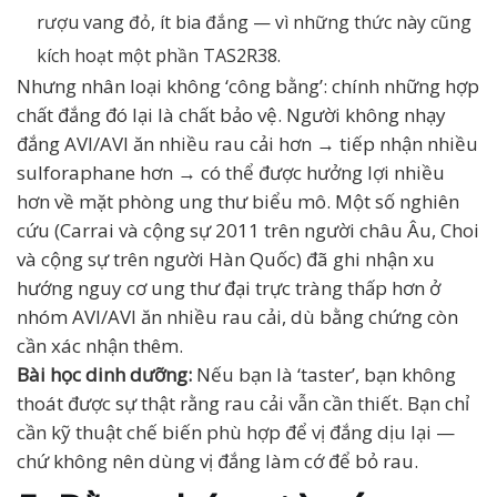
rượu vang đỏ, ít bia đắng — vì những thức này cũng
kích hoạt một phần TAS2R38.
Nhưng nhân loại không ‘công bằng’: chính những hợp
chất đắng đó lại là chất bảo vệ. Người không nhạy
đắng AVI/AVI ăn nhiều rau cải hơn → tiếp nhận nhiều
sulforaphane hơn → có thể được hưởng lợi nhiều
hơn về mặt phòng ung thư biểu mô. Một số nghiên
cứu (Carrai và cộng sự 2011 trên người châu Âu, Choi
và cộng sự trên người Hàn Quốc) đã ghi nhận xu
hướng nguy cơ ung thư đại trực tràng thấp hơn ở
nhóm AVI/AVI ăn nhiều rau cải, dù bằng chứng còn
cần xác nhận thêm.
Bài học dinh dưỡng:
Nếu bạn là ‘taster’, bạn không
thoát được sự thật rằng rau cải vẫn cần thiết. Bạn chỉ
cần kỹ thuật chế biến phù hợp để vị đắng dịu lại —
chứ không nên dùng vị đắng làm cớ để bỏ rau.