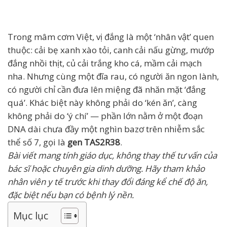
Trong mâm cơm Việt, vị đắng là một ‘nhân vật’ quen
thuộc: cải bẹ xanh xào tỏi, canh cải nấu gừng, mướp
đắng nhồi thịt, củ cải trắng kho cá, mầm cải mạch
nha. Nhưng cùng một đĩa rau, có người ăn ngon lành,
có người chỉ cần đưa lên miệng đã nhăn mặt ‘đắng
quá’. Khác biệt này không phải do ‘kén ăn’, càng
không phải do ‘ý chí’ — phần lớn nằm ở một đoạn
DNA dài chưa đầy một nghìn bazơ trên nhiễm sắc
thể số 7, gọi là
gen TAS2R38
.
Bài viết mang tính giáo dục, không thay thế tư vấn của
bác sĩ hoặc chuyên gia dinh dưỡng. Hãy tham khảo
nhân viên y tế trước khi thay đổi đáng kể chế độ ăn,
đặc biệt nếu bạn có bệnh lý nền.
Mục lục