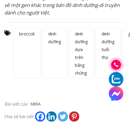
về một gen khác trong bản đồ dinh dưỡng-di truyền
dành cho người Việt.
broccoli
dinh
dinh
dinh
dưỡng
dưỡng
dưỡng
dựa
tuổi
trên
thọ
bằng
chứng
Bài viết của:
MiRA
Chia sẻ bài viết: