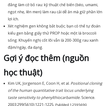
đắng làm cớ bỏ rau: kỹ thuật chế biến (béo, umami,
ngọt nhẹ, lên men) làm rau cải dễ ăn mà giữ phần lớn
lợi ích.
Xét nghiệm gen không bắt buộc; bạn có thể tự đoán
kiểu gen bằng giấy thử PROP hoặc một lá broccoli
sống. Khuyến nghị cốt lõi vẫn là 200-300g rau xanh
đậm/ngày, đa dạng.
Gợi ý đọc thêm (nguồn
học thuật)
Kim UK, Jorgenson E, Coon H, et al.
Positional cloning
of the human quantitative trait locus underlying
taste sensitivity to phenylthiocarbamide.
Science.
2003;299(5610):1221-1225.
PubMed 12595690