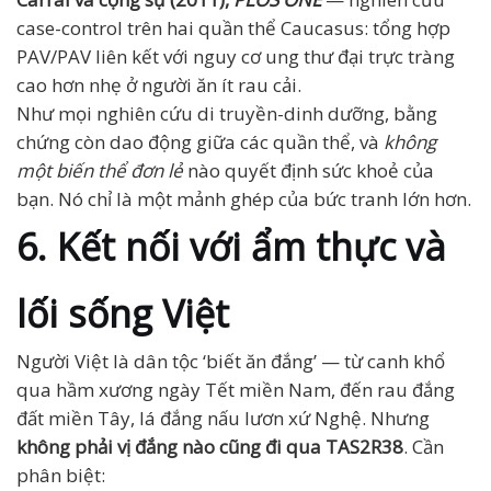
case-control trên hai quần thể Caucasus: tổng hợp
PAV/PAV liên kết với nguy cơ ung thư đại trực tràng
cao hơn nhẹ ở người ăn ít rau cải.
Như mọi nghiên cứu di truyền-dinh dưỡng, bằng
chứng còn dao động giữa các quần thể, và
không
một biến thể đơn lẻ
nào quyết định sức khoẻ của
bạn. Nó chỉ là một mảnh ghép của bức tranh lớn hơn.
6. Kết nối với ẩm thực và
lối sống Việt
Người Việt là dân tộc ‘biết ăn đắng’ — từ canh khổ
qua hầm xương ngày Tết miền Nam, đến rau đắng
đất miền Tây, lá đắng nấu lươn xứ Nghệ. Nhưng
không phải vị đắng nào cũng đi qua TAS2R38
. Cần
phân biệt: