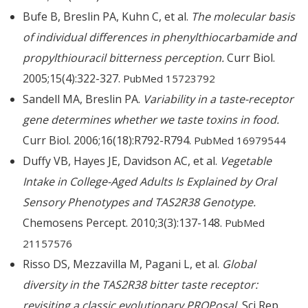
Bufe B, Breslin PA, Kuhn C, et al.
The molecular basis
of individual differences in phenylthiocarbamide and
propylthiouracil bitterness perception.
Curr Biol.
2005;15(4):322-327.
PubMed 15723792
Sandell MA, Breslin PA.
Variability in a taste-receptor
gene determines whether we taste toxins in food.
Curr Biol. 2006;16(18):R792-R794.
PubMed 16979544
Duffy VB, Hayes JE, Davidson AC, et al.
Vegetable
Intake in College-Aged Adults Is Explained by Oral
Sensory Phenotypes and TAS2R38 Genotype.
Chemosens Percept. 2010;3(3):137-148.
PubMed
21157576
Risso DS, Mezzavilla M, Pagani L, et al.
Global
diversity in the TAS2R38 bitter taste receptor:
revisiting a classic evolutionary PROPosal.
Sci Rep.