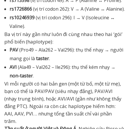
rs713598
(vị trí codon 49): A → P (Alanine ↔ Proline).
rs1726866
(vị trí codon 262): V → A (Valine ↔ Alanine).
rs10246939
(vị trí codon 296): I → V (Isoleucine ↔
Valine).
Ba vị trí này gần như luôn đi cùng nhau theo hai ‘gói’
phổ biến (haplotype):
PAV
(Pro49 – Ala262 – Val296): thụ thể nhạy → người
mang gọi là
taster
.
AVI
(Ala49 – Val262 – Ile296): thụ thể kém nhạy →
non-taster
.
Vì mỗi người có hai bản gen (một từ bố, một từ mẹ),
bạn có thể là PAV/PAV (siêu nhạy đắng), PAV/AVI
(nhạy trung bình), hoặc AVI/AVI (gần như không thấy
đắng PTC). Ngoài ra còn các haplotype hiếm hơn:
AAI, AAV, PVI… nhưng tổng tần suất chỉ vài phần
trăm.
Tần suất ở người Việt và Đông Á.
Nghiên cứu Risso và