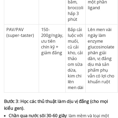
bằm,
một phần
broccoli
ligand
hấp 3
phút
PAV/PAV
150-
Bắp cải
Lên men vài
(super-taster)
200g/ngày,
luộc với
ngày làm
ưu tiên
muối,
enzyme
chín kỹ +
củ cải
glucosinolate
giảm đắng
kho, cải
phân giải
thảo
dần, vị đắng
om sữa
dịu mà sản
dừa,
phẩm phụ
kim chi
vẫn có lợi cho
lên
khuẩn ruột
men dài
Bước 3: Học các thủ thuật làm dịu vị đắng (cho mọi
kiểu gen).
Chần qua nước sôi 30-60 giây
: làm mềm và loại một