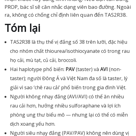
PROP, bác sĩ sẽ cân nhắc dạng viên bao đường. Ngoài
ra, không có chống chỉ định liên quan đến TAS2R38.
Tóm lại
TAS2R38 là thụ thể vị đắng số 38 trên lưỡi, đặc hiệu
cho nhóm chất thiourea/isothiocyanate có trong rau
họ cải, mù tạt, củ cải, broccoli.
Hai haplotype phổ biến:
PAV
(taster) và
AVI
(non-
taster); người Đông Á và Việt Nam đa số là taster, lý
giải vì sao ‘chê rau cải’ phổ biến trong gia đình Việt.
Người không nhạy đắng (AVI/AVI) có thể ăn nhiều
rau cải hơn, hưởng nhiều sulforaphane và lợi ích
phòng ung thư biểu mô — nhưng lại có thể có miễn
dịch xoang yếu hơn.
Người siêu nhạy đắng (PAV/PAV) không nên dùng vị