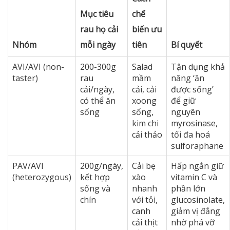
Mục tiêu
chế
rau họ cải
biến ưu
Nhóm
mỗi ngày
tiên
Bí quyết
AVI/AVI (non-
200-300g
Salad
Tận dụng khả
taster)
rau
mầm
năng ‘ăn
cải/ngày,
cải, cải
được sống’
có thể ăn
xoong
để giữ
sống
sống,
nguyên
kim chi
myrosinase,
cải thảo
tối đa hoá
sulforaphane
PAV/AVI
200g/ngày,
Cải bẹ
Hấp ngắn giữ
(heterozygous)
kết hợp
xào
vitamin C và
sống và
nhanh
phần lớn
chín
với tỏi,
glucosinolate,
canh
giảm vị đắng
cải thịt
nhờ phá vỡ