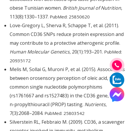
obese Tunisian women.
British Journal of Nutrition
,
113(8):1330–1337.
PubMed: 25850620
Love-Gregory L, Sherva R, Schappe T, et al. (2011).
Common CD36 SNPs reduce protein expression and
may contribute to a protective atherogenic profile.
Human Molecular Genetics
, 20(1):193–201.
PubMed:
20935172
Melis M, Sollai G, Muroni P, et al. (2015). Associations
between orosensory perception of oleic acid, the
common single nucleotide polymorphisms
(rs1761667 and rs1527483) in the CD36 gene, and 6-
n-propylthiouracil (PROP) tasting.
Nutrients
,
7(3):2068–2084.
PubMed: 25803542
Silverstein RL, Febbraio M. (2009). CD36, a scavenger
receptor involved in immunity, metabolism,