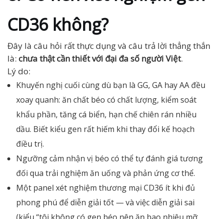
CD36 không?
Đây là câu hỏi rất thực dụng và câu trả lời thẳng thắn
là:
chưa thật cần thiết với đại đa số người Việt
.
Lý do:
Khuyến nghị cuối cùng dù bạn là GG, GA hay AA đều
xoay quanh: ăn chất béo có chất lượng, kiểm soát
khẩu phần, tăng cá biển, hạn chế chiên rán nhiều
dầu. Biết kiểu gen rất hiếm khi thay đổi kế hoạch
điều trị.
Ngưỡng cảm nhận vị béo có thể tự đánh giá tương
đối qua trải nghiệm ăn uống và phản ứng cơ thể.
Một panel xét nghiệm thương mại CD36 ít khi đủ
phong phú để diễn giải tốt — và việc diễn giải sai
(kiểu “tôi không có gen béo nên ăn bao nhiêu mỡ