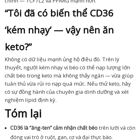
chính — TCF7L2 và PPARG mạnh hơn.
“Tôi đã có biến thể CD36
‘kém nhạy’ — vậy nên ăn
keto?”
Không có dữ liệu mạnh ủng hộ điều đó. Trên lý
thuyết, người kém nhạy vị béo có thể nạp lượng lớn
chất béo trong keto mà không thấy ngán — vừa giúp
tuân thủ vừa rủi ro nạp quá mức. Nếu thử keto, hãy
có sự đồng hành của chuyên gia dinh dưỡng và xét
nghiệm lipid định kỳ.
Tóm lại
CD36 là “ăng-ten” cảm nhận chất béo
trên lưỡi và còn
đóng vai trò ở ruột, gan, cơ và đại thực bào.