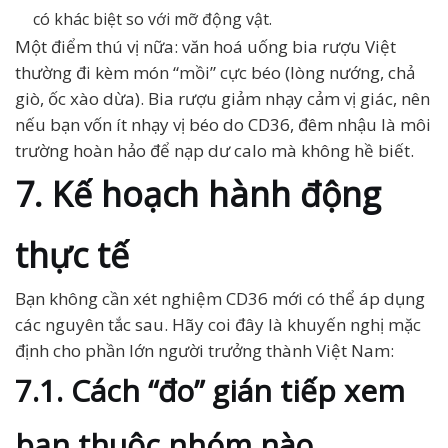
có khác biệt so với mỡ động vật.
Một điểm thú vị nữa: văn hoá uống bia rượu Việt
thường đi kèm món “mồi” cực béo (lòng nướng, chả
giò, ốc xào dừa). Bia rượu giảm nhạy cảm vị giác, nên
nếu bạn vốn ít nhạy vị béo do CD36, đêm nhậu là môi
trường hoàn hảo để nạp dư calo mà không hề biết.
7. Kế hoạch hành động
thực tế
Bạn không cần xét nghiệm CD36 mới có thể áp dụng
các nguyên tắc sau. Hãy coi đây là khuyến nghị mặc
định cho phần lớn người trưởng thành Việt Nam:
7.1. Cách “đo” gián tiếp xem
bạn thuộc nhóm nào