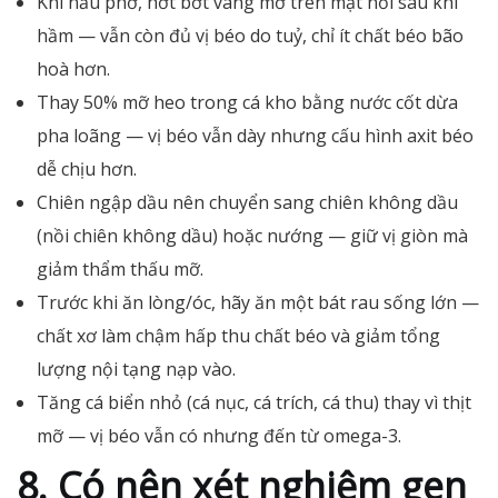
Khi nấu phở, hớt bớt váng mỡ trên mặt nồi sau khi
hầm — vẫn còn đủ vị béo do tuỷ, chỉ ít chất béo bão
hoà hơn.
Thay 50% mỡ heo trong cá kho bằng nước cốt dừa
pha loãng — vị béo vẫn dày nhưng cấu hình axit béo
dễ chịu hơn.
Chiên ngập dầu nên chuyển sang chiên không dầu
(nồi chiên không dầu) hoặc nướng — giữ vị giòn mà
giảm thẩm thấu mỡ.
Trước khi ăn lòng/óc, hãy ăn một bát rau sống lớn —
chất xơ làm chậm hấp thu chất béo và giảm tổng
lượng nội tạng nạp vào.
Tăng cá biển nhỏ (cá nục, cá trích, cá thu) thay vì thịt
mỡ — vị béo vẫn có nhưng đến từ omega-3.
8. Có nên xét nghiệm gen