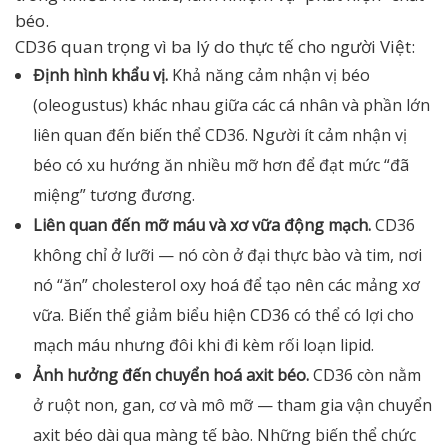
béo.
CD36 quan trọng vì ba lý do thực tế cho người Việt:
Định hình khẩu vị.
Khả năng cảm nhận vị béo
(oleogustus) khác nhau giữa các cá nhân và phần lớn
liên quan đến biến thể CD36. Người ít cảm nhận vị
béo có xu hướng ăn nhiều mỡ hơn để đạt mức “đã
miệng” tương đương.
Liên quan đến mỡ máu và xơ vữa động mạch.
CD36
không chỉ ở lưỡi — nó còn ở đại thực bào và tim, nơi
nó “ăn” cholesterol oxy hoá để tạo nên các mảng xơ
vữa. Biến thể giảm biểu hiện CD36 có thể có lợi cho
mạch máu nhưng đôi khi đi kèm rối loạn lipid.
Ảnh hưởng đến chuyển hoá axit béo.
CD36 còn nằm
ở ruột non, gan, cơ và mô mỡ — tham gia vận chuyển
axit béo dài qua màng tế bào. Những biến thể chức