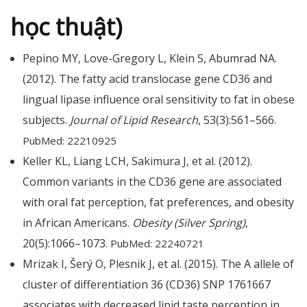
học thuật)
Pepino MY, Love-Gregory L, Klein S, Abumrad NA.
(2012). The fatty acid translocase gene CD36 and
lingual lipase influence oral sensitivity to fat in obese
subjects.
Journal of Lipid Research
, 53(3):561–566.
PubMed: 22210925
Keller KL, Liang LCH, Sakimura J, et al. (2012).
Common variants in the CD36 gene are associated
with oral fat perception, fat preferences, and obesity
in African Americans.
Obesity (Silver Spring)
,
20(5):1066–1073.
PubMed: 22240721
Mrizak I, Šerý O, Plesnik J, et al. (2015). The A allele of
cluster of differentiation 36 (CD36) SNP 1761667
associates with decreased lipid taste perception in