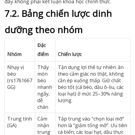
đây không phải kết luận khoa học chính thức.
7.2. Bảng chiến lược dinh
dưỡng theo nhóm
Đặc
Nhóm
điểm
Chiến lược
Nhạy vị
Thấy
Tận dụng lợi thế tự nhiên: ăn
béo
món
theo cảm giác no thật, không
(rs1761667
béo
cần ép xuống thấp. Giữ chất
GG)
nhanh
béo tốt (cá béo, dầu ô-liu, các
ngấy,
loại hạt) ở mức 25–30% năng
dễ
lượng.
chán
Trung tính
Cảm
Tập trung vào “chọn loại mỡ”
(GA)
nhận
hơn là “giảm tổng mỡ”. Ưu tiên
trung
cá biển, các loại hạt, dầu thực