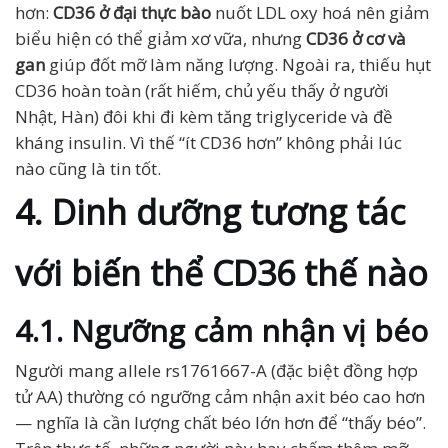
hơn:
CD36 ở đại thực bào
nuốt LDL oxy hoá nên giảm
biểu hiện có thể giảm xơ vữa, nhưng
CD36 ở cơ và
gan
giúp đốt mỡ làm năng lượng. Ngoài ra, thiếu hụt
CD36 hoàn toàn (rất hiếm, chủ yếu thấy ở người
Nhật, Hàn) đôi khi đi kèm tăng triglyceride và đề
kháng insulin. Vì thế “ít CD36 hơn” không phải lúc
nào cũng là tin tốt.
4. Dinh dưỡng tương tác
với biến thể CD36 thế nào
4.1. Ngưỡng cảm nhận vị béo
Người mang allele rs1761667-A (đặc biệt đồng hợp
tử AA) thường có ngưỡng cảm nhận axit béo cao hơn
— nghĩa là cần lượng chất béo lớn hơn để “thấy béo”.