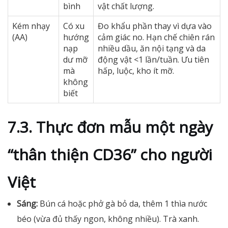
bình
vật chất lượng.
Kém nhạy
Có xu
Đo khẩu phần thay vì dựa vào
(AA)
hướng
cảm giác no. Hạn chế chiên rán
nạp
nhiều dầu, ăn nội tạng và da
dư mỡ
động vật <1 lần/tuần. Ưu tiên
mà
hấp, luộc, kho ít mỡ.
không
biết
7.3. Thực đơn mẫu một ngày
“thân thiện CD36” cho người
Việt
Sáng:
Bún cá hoặc phở gà bỏ da, thêm 1 thìa nước
béo (vừa đủ thấy ngon, không nhiều). Trà xanh.