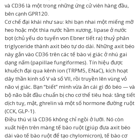
và CD36 là một trong những ứng cử viên hàng đầu,
bên cạnh GPR120.
Cơ chế đại khái như sau: khi bạn nhai một miếng mỡ
heo hoặc một thìa nước hầm xương, lipase ở nước
bọt (chủ yếu do tuyến von Ebner tiết ra) thuỷ phân
triglyceride thành axit béo tự do dài. Những axit béo
này gắn vào CD36 trên các tế bào vị giác ở nhú gai
dạng nấm (papillae fungiformes). Tín hiệu được
khuếch đại qua kênh ion (TRPM5, ENaC), kích hoạt
dây thần kinh số V và số VII, rồi truyền lên vùng vỏ
não vị giác. Bạn “biết” mình vừa ăn cái gì đó béo — và
bộ não bắt đầu chuẩn bị cho cơ thể tiêu hoá: tăng tiết
dịch tuỵ, mật, ghrelin và một số hormone đường ruột
(CCK, GLP-1).
Điều thú vị là CD36 không chỉ ngồi ở lưỡi. Nó còn
xuất hiện trên màng tế bào ruột (giúp đưa axit béo
dài vào tế bào ruột để tạo chylomicron), tế bào cơ