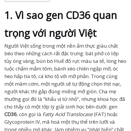
1. Vì sao gen CD36 quan
trọng với người Việt
Người Việt sống trong một nền ẩm thực giàu chất
béo theo những cách rất đặc trưng: bát phở có lớp
tủy óng vàng, bún bò Huế đỏ rực màu sa tế, lòng heo
luộc chấm mắm tôm, bánh xèo chiên ngập mỡ, óc
heo hấp tía tô, cá kho tộ với mỡ phần. Trong cùng
một mâm cơm, một người sẽ tự động chọn thịt nạc,
người khác thì gắp đúng miếng mỡ giòn. Cha mẹ
thường gọi đó là “khẩu vị từ nhỏ”, nhưng khoa học đã
cho thấy có một lớp lý giải sinh học bên dưới: gen
CD36
, còn gọi là
Fatty Acid Translocase
(FAT) hoặc
Glycoprotein IV, mã hoá một thụ thể trên lưỡi và
trong nhiều mô khác, làm nhiệm vụ “phát hiện” chất