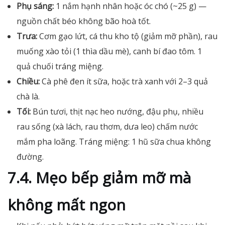
Phụ sáng:
1 nắm hạnh nhân hoặc óc chó (~25 g) —
nguồn chất béo không bão hoà tốt.
Trưa:
Cơm gạo lứt, cá thu kho tộ (giảm mỡ phần), rau
muống xào tỏi (1 thìa dầu mè), canh bí đao tôm. 1
quả chuối tráng miệng.
Chiều:
Cà phê đen ít sữa, hoặc trà xanh với 2–3 quả
chà là.
Tối:
Bún tươi, thịt nạc heo nướng, đậu phụ, nhiều
rau sống (xà lách, rau thơm, dưa leo) chấm nước
mắm pha loãng. Tráng miệng: 1 hũ sữa chua không
đường.
7.4. Mẹo bếp giảm mỡ mà
không mất ngon