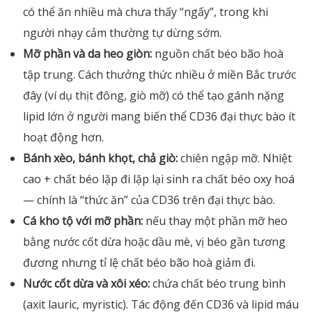
có thể ăn nhiều mà chưa thấy “ngấy”, trong khi
người nhạy cảm thường tự dừng sớm.
Mỡ phần và da heo giòn:
nguồn chất béo bão hoà
tập trung. Cách thưởng thức nhiều ở miền Bắc trước
đây (ví dụ thịt đông, giò mỡ) có thể tạo gánh nặng
lipid lớn ở người mang biến thể CD36 đại thực bào ít
hoạt động hơn.
Bánh xèo, bánh khọt, chả giò:
chiên ngập mỡ. Nhiệt
cao + chất béo lặp đi lặp lại sinh ra chất béo oxy hoá
— chính là “thức ăn” của CD36 trên đại thực bào.
Cá kho tộ với mỡ phần:
nếu thay một phần mỡ heo
bằng nước cốt dừa hoặc dầu mè, vị béo gần tương
đương nhưng tỉ lệ chất béo bão hoà giảm đi.
Nước cốt dừa và xôi xéo:
chứa chất béo trung bình
(axit lauric, myristic). Tác động đến CD36 và lipid máu