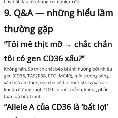
hãy bắt đầu từ những xét nghiệm đó.
9. Q&A — những hiểu lầm
thường gặp
“Tôi mê thịt mỡ → chắc chắn
tôi có gen CD36 xấu?”
Không hẳn. Sở thích chất béo bị ảnh hưởng bởi nhiều
gen (CD36, TAS2R38, FTO, MC4R), môi trường sống,
văn hoá ẩm thực, mẹ cho bé bú, mức stress và cả vi
khuẩn đường ruột. CD36 là một mảnh, không phải
toàn bộ bức tranh.
“Allele A của CD36 là ‘bất lợi’