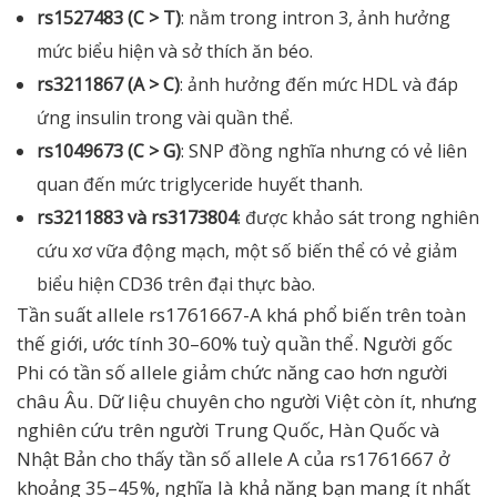
rs1527483 (C > T)
: nằm trong intron 3, ảnh hưởng
mức biểu hiện và sở thích ăn béo.
rs3211867 (A > C)
: ảnh hưởng đến mức HDL và đáp
ứng insulin trong vài quần thể.
rs1049673 (C > G)
: SNP đồng nghĩa nhưng có vẻ liên
quan đến mức triglyceride huyết thanh.
rs3211883 và rs3173804
: được khảo sát trong nghiên
cứu xơ vữa động mạch, một số biến thể có vẻ giảm
biểu hiện CD36 trên đại thực bào.
Tần suất allele rs1761667-A khá phổ biến trên toàn
thế giới, ước tính 30–60% tuỳ quần thể. Người gốc
Phi có tần số allele giảm chức năng cao hơn người
châu Âu. Dữ liệu chuyên cho người Việt còn ít, nhưng
nghiên cứu trên người Trung Quốc, Hàn Quốc và
Nhật Bản cho thấy tần số allele A của rs1761667 ở
khoảng 35–45%, nghĩa là khả năng bạn mang ít nhất