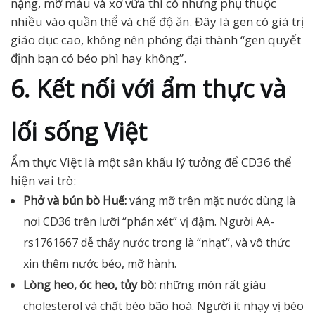
nặng, mỡ máu và xơ vữa thì có nhưng phụ thuộc
nhiều vào quần thể và chế độ ăn. Đây là gen có giá trị
giáo dục cao, không nên phóng đại thành “gen quyết
định bạn có béo phì hay không”.
6. Kết nối với ẩm thực và
lối sống Việt
Ẩm thực Việt là một sân khấu lý tưởng để CD36 thể
hiện vai trò:
Phở và bún bò Huế:
váng mỡ trên mặt nước dùng là
nơi CD36 trên lưỡi “phán xét” vị đậm. Người AA-
rs1761667 dễ thấy nước trong là “nhạt”, và vô thức
xin thêm nước béo, mỡ hành.
Lòng heo, óc heo, tủy bò:
những món rất giàu
cholesterol và chất béo bão hoà. Người ít nhạy vị béo