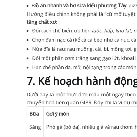
Đồ ăn nhanh và bơ sữa kiểu phương Tây:
pizz
Hướng điều chỉnh không phải là “cữ mỡ tuyệt 
tăng chất xơ
:
Đổi cách chế biến: ưu tiên
luộc, hấp, kho lạt, 
Chọn đạm nạc: cá (kể cả cá béo như cá nục, cá
Nửa đĩa là rau: rau muống, cải, bí, mồng tơi,
Đổi một phần cơm trắng sang gạo lứt, khoai 
Hạn chế phần da, mỡ, nội tạng trong các món
7. Kế hoạch hành động
Dưới đây là một thực đơn mẫu một ngày theo ti
chuyển hoá liên quan GIPR. Đây chỉ là ví dụ m
Bữa
Gợi ý món
Sáng
Phở gà (bỏ da), nhiều giá và rau thơm;