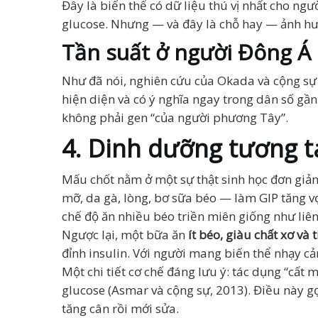
Đây là biến thể có dữ liệu thú vị nhất cho n
glucose. Nhưng — và đây là chỗ hay — ảnh h
Tần suất ở người Đông Á
Như đã nói, nghiên cứu của Okada và cộng sự 
hiện diện và có ý nghĩa ngay trong dân số gần
không phải gen “của người phương Tây”.
4. Dinh dưỡng tương tá
Mấu chốt nằm ở một sự thật sinh học đơn giả
mỡ, da gà, lòng, bơ sữa béo — làm GIP tăng vọ
chế độ ăn nhiều béo triền miên giống như liên 
Ngược lại, một bữa ăn
ít béo, giàu chất xơ và
đỉnh insulin. Với người mang biến thể nhạy cảm
Một chi tiết cơ chế đáng lưu ý: tác dụng “cấ
glucose (Asmar và cộng sự, 2013). Điều này g
tăng cân rồi mới sửa.