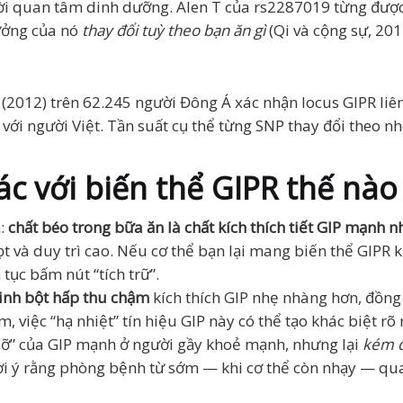
gười quan tâm dinh dưỡng. Alen T của rs2287019 từng được
ưởng của nó
thay đổi tuỳ theo bạn ăn gì
(Qi và cộng sự, 201
(2012) trên 62.245 người Đông Á xác nhận locus GIPR liê
 với người Việt. Tần suất cụ thể từng SNP thay đổi theo 
c với biến thể GIPR thế nào
n:
chất béo trong bữa ăn là chất kích thích tiết GIP mạnh nh
t và duy trì cao. Nếu cơ thể bạn lại mang biến thể GIPR kh
tục bấm nút “tích trữ”.
 tinh bột hấp thu chậm
kích thích GIP nhẹ nhàng hơn, đồng
, việc “hạ nhiệt” tín hiệu GIP này có thể tạo khác biệt r
t mỡ” của GIP mạnh ở người gầy khoẻ mạnh, nhưng lại
kém đ
ợi ý rằng phòng bệnh từ sớm — khi cơ thể còn nhạy — qua