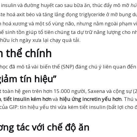
g insulin và đường huyết cao sau bữa ăn, thúc đẩy mô mỡ
hú
te hoá axit béo và tăng lắng đọng triglyceride ở mỡ bụng dư
ển hoá xương và một số vùng não, nhưng nằm ngoài phạm vi 
ế sinh tồn giúp tổ tiên chúng ta dự trữ năng lượng cho nh
hữu ích ngày xưa lại chạy quá tải.
n thể chính
học đã mô tả vài biến thể (SNP) đáng chú ý liên quan đến
iảm tín hiệu”
t toàn hệ gen trên hơn 15.000 người, Saxena và cộng sự 
n
,
tiết insulin kém hơn
và
hiệu ứng incretin yếu hơn
. Thú 
a GIP: tín hiệu yếu thì vừa kém tiết insulin (bất lợi cho
ng tác với chế độ ăn