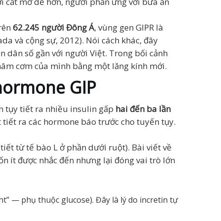
ời cất mỡ dễ hơn, người phản ứng với bữa ăn
trên
62.245 người Đông Á
, vùng gen GIPR là
ada và cộng sự, 2012). Nói cách khác, đây
n dân số gần với người Việt. Trong bối cảnh
i mâm cơm của mình bằng một lăng kính mới.
à hormone GIP
tụy tiết ra nhiều insulin gấp
hai đến ba lần
t tiết ra các hormone báo trước cho tuyến tụy.
tiết từ tế bào L ở phần dưới ruột). Bài viết về
n ít được nhắc đến nhưng lại đóng vai trò lớn
t” — phụ thuộc glucose). Đây là lý do incretin tự