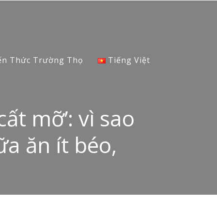
ến Thức Trường Thọ
Tiếng Việt
ất mỡ’: vì sao
a ăn ít béo,