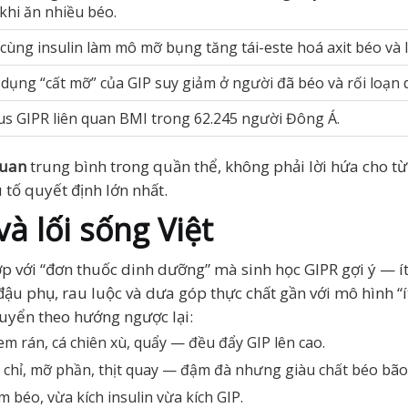
 khi ăn nhiều béo.
 cùng insulin làm mô mỡ bụng tăng tái-este hoá axit béo và 
 dụng “cất mỡ” của GIP suy giảm ở người đã béo và rối loạn
us GIPR liên quan BMI trong 62.245 người Đông Á.
quan
trung bình trong quần thể, không phải lời hứa cho t
 tố quyết định lớn nhất.
và lối sống Việt
p với “đơn thuốc dinh dưỡng” mà sinh học GIPR gợi ý — í
đậu phụ, rau luộc và dưa góp thực chất gần với mô hình “
uyển theo hướng ngược lại:
em rán, cá chiên xù, quẩy — đều đẩy GIP lên cao.
a chỉ, mỡ phần, thịt quay — đậm đà nhưng giàu chất béo bão
béo, vừa kích insulin vừa kích GIP.