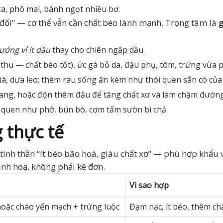
a, phô mai, bánh ngọt nhiều bơ.
đối” — cơ thể vẫn cần chất béo lành mạnh. Trọng tâm là
g
nướng vỉ ít dầu
thay cho chiên ngập dầu.
 thu — chất béo tốt), ức gà bỏ da, đậu phụ, tôm, trứng vừa p
 giá, dưa leo; thêm rau sống ăn kèm như thói quen sẵn có của
lang, hoặc độn thêm đậu để tăng chất xơ và làm chậm đường
 quen như phở, bún bò, cơm tấm sườn bì chả.
 thực tế
nh thần “ít béo bão hoà, giàu chất xơ” — phù hợp khẩu vị
inh hoạ, không phải kê đơn.
Vì sao hợp
 hoặc cháo yến mạch + trứng luộc
Đạm nạc, ít béo, thêm ch