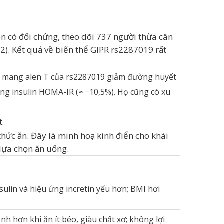
 có đối chứng, theo dõi 737 người thừa cân
12). Kết quả về biến thể GIPR rs2287019 rất
i mang alen T của rs2287019 giảm đường huyết
kháng insulin HOMA-IR (≈ −10,5%). Họ cũng có xu
.
thức ăn. Đây là minh hoạ kinh điển cho khái
lựa chọn ăn uống.
sulin và hiệu ứng incretin yếu hơn; BMI hơi
 hơn khi ăn ít béo, giàu chất xơ; không lợi