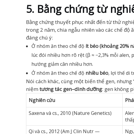
5. Bằng chứng từ nghi
Bằng chứng thuyết phục nhất đến từ thử ngh
trong 2 năm, chia ngẫu nhiên vào các chế độ ă
đáng chú ý:
Ở nhóm ăn theo chế độ
ít béo (khoảng 20% n
lúc đói nhiều hơn rõ rệt (β ≈ −2,3% mỗi alen, 
hướng giảm cân nhiều hơn.
Ở nhóm ăn theo chế độ
nhiều béo
, lợi thế di
Nói cách khác, cùng một biến thể gen, nhưng “
niệm
tương tác gen–dinh dưỡng
: gen không 
Nghiên cứu
Phá
Saxena và cs., 2010 (Nature Genetics)
Ale
thấ
Qi và cs., 2012 (Am J Clin Nutr —
Ngư