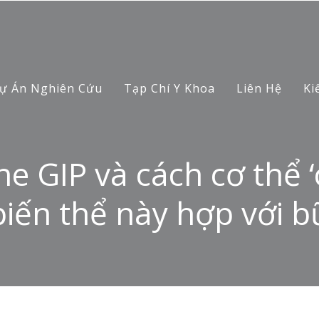
ự Án Nghiên Cứu
Tạp Chí Y Khoa
Liên Hệ
Ki
 GIP và cách cơ thể ‘c
iến thể này hợp với bữ