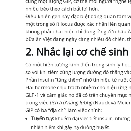
cùng một lượng GIP, cơ thể mỗi người “nghe l
nhiều béo theo cách bất lợi hơn.
Điều khiến gen này đặc biệt đáng quan tâm vớ
một trong số ít locus được xác nhận liên quan
không phải phát hiện chỉ đúng ở người châu Â
bữa ăn Việt đang ngày càng nhiều đồ chiên, t
2. Nhắc lại cơ chế sin
Có một hiện tượng kinh điển trong sinh lý họ
so với khi tiêm cùng lượng đường đó thẳng vào
Phần insulin “tăng thêm” nhờ tín hiệu từ ruột 
Hai hormone chịu trách nhiệm cho hiệu ứng 
GLP-1 và cảm giác no đã có trên chuyên mục nà
trong việc
tích trữ năng lượng
(Nauck và Meier,
GIP có ba “địa chỉ” làm việc chính:
Tuyến tụy:
khuếch đại việc tiết insulin, nhưng
nhiên hiếm khi gây hạ đường huyết.