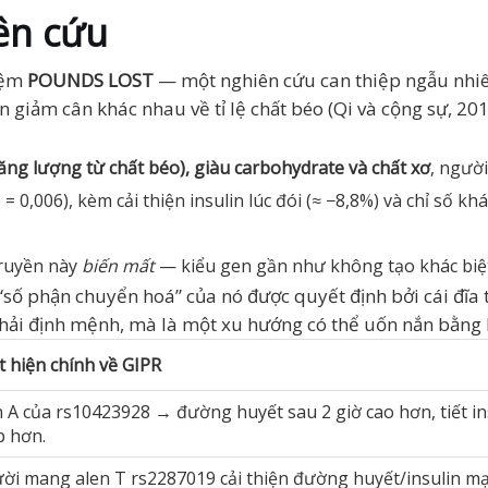
ên cứu
iệm
POUNDS LOST
— một nghiên cứu can thiệp ngẫu nhiên
n giảm cân khác nhau về tỉ lệ chất béo (Qi và cộng sự, 20
ăng lượng từ chất béo), giàu carbohydrate và chất xơ
, ngườ
p = 0,006), kèm cải thiện insulin lúc đói (≈ −8,8%) và chỉ số 
 truyền này
biến mất
— kiểu gen gần như không tạo khác biệt
số phận chuyển hoá” của nó được quyết định bởi cái đĩa 
phải định mệnh, mà là một xu hướng có thể uốn nắn bằng 
t hiện chính về GIPR
n A của rs10423928 → đường huyết sau 2 giờ cao hơn, tiết in
p hơn.
ời mang alen T rs2287019 cải thiện đường huyết/insulin mạnh