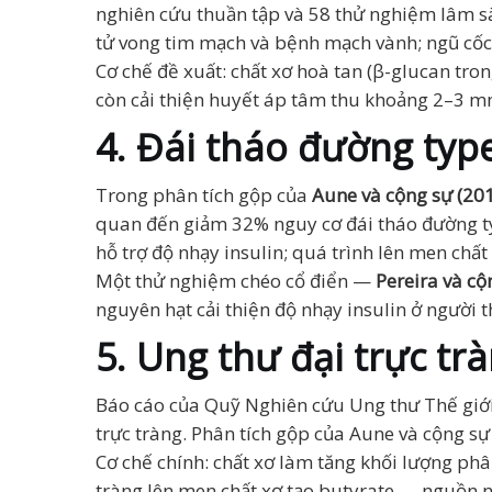
nghiên cứu thuần tập và 58 thử nghiệm lâm sà
tử vong tim mạch và bệnh mạch vành; ngũ cốc
Cơ chế đề xuất: chất xơ hoà tan (β-glucan tr
còn cải thiện huyết áp tâm thu khoảng 2–3 
4. Đái tháo đường typ
Trong phân tích gộp của
Aune và cộng sự (20
quan đến giảm 32% nguy cơ đái tháo đường typ
hỗ trợ độ nhạy insulin; quá trình lên men chấ
Một thử nghiệm chéo cổ điển —
Pereira và cộ
nguyên hạt cải thiện độ nhạy insulin ở người t
5. Ung thư đại trực tr
Báo cáo của Quỹ Nghiên cứu Ung thư Thế giớ
trực tràng. Phân tích gộp của Aune và cộng s
Cơ chế chính: chất xơ làm tăng khối lượng phâ
tràng lên men chất xơ tạo butyrate — nguồn n