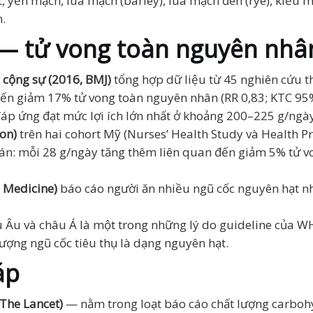
, yến mạch, lúa mạch (barley), lúa mạch đen (rye), kiều m
.
 — tử vong toàn nguyên nhâ
 cộng sự (2016, BMJ)
tổng hợp dữ liệu từ 45 nghiên cứu t
đến giảm 17% tử vong toàn nguyên nhân (RR 0,83; KTC 95
áp ứng đạt mức lợi ích lớn nhất ở khoảng 200–225 g/ngà
ion)
trên hai cohort Mỹ (Nurses’ Health Study và Health P
án: mỗi 28 g/ngày tăng thêm liên quan đến giảm 5% tử v
 Medicine)
báo cáo người ăn nhiều ngũ cốc nguyên hạt n
u Âu và châu Á là một trong những lý do guideline của W
ợng ngũ cốc tiêu thụ là dạng nguyên hạt.
áp
 The Lancet)
— nằm trong loạt báo cáo chất lượng carbo