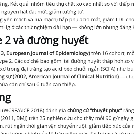
ng. Kết quả: nhóm tiêu thụ chất xơ cao nhất so với thấp
 nguyên hạt đạt mức giảm tương tự.
ong yến mạch và lúa mạch) hấp phụ acid mật, giảm LDL cho
mmHg ở các thử nghiệm dài hạn — không lớn nhưng đáng 
e 2 và đường huyết
13, European Journal of Epidemiology)
trên 16 cohort, mỗ
e 2. Các cơ chế bao gồm: tải đường huyết thấp hơn so v
t xơ trong đại tràng tạo acid béo chuỗi ngắn (SCFA) như bu
ng sự (2002, American Journal of Clinical Nutrition)
— cho 
hừa cân chỉ sau 6 tuần can thiệp.
àng
i (WCRF/AICR 2018) đánh giá
chứng cứ “thuyết phục”
rằng
ự (2011, BMJ) trên 25 nghiên cứu cho thấy mỗi 90 g/ngày
n, rút ngắn thời gian vận chuyển ruột, giảm tiếp xúc của 
ăng lượng chính của tế bào niêm mạc đại tràng và có vai 