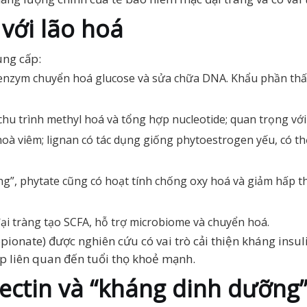
 với lão hoá
ung cấp:
 enzym chuyển hoá glucose và sửa chữa DNA. Khẩu phần thấ
a chu trình methyl hoá và tổng hợp nucleotide; quan trọng vớ
hoà viêm; lignan có tác dụng giống phytoestrogen yếu, có 
ỡng”, phytate cũng có hoạt tính chống oxy hoá và giảm hấp t
đại tràng tạo SCFA, hỗ trợ microbiome và chuyển hoá.
opionate) được nghiên cứu có vai trò cải thiện kháng insu
ếp liên quan đến tuổi thọ khoẻ mạnh.
 lectin và “kháng dinh dưỡng