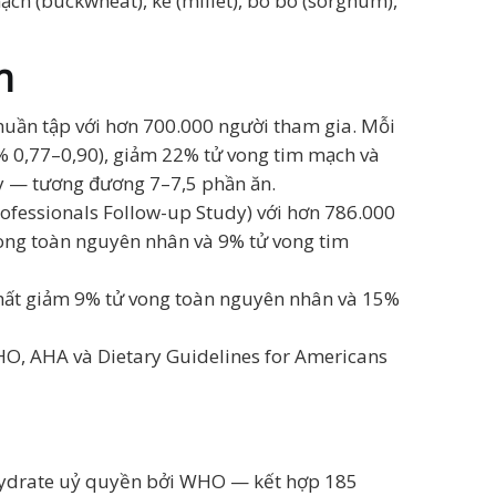
ạch (buckwheat), kê (millet), bo bo (sorghum),
n
huần tập với hơn 700.000 người tham gia. Mỗi
% 0,77–0,90), giảm 22% tử vong tim mạch và
y — tương đương 7–7,5 phần ăn.
rofessionals Follow-up Study) với hơn 786.000
ong toàn nguyên nhân và 9% tử vong tim
hất giảm 9% tử vong toàn nguyên nhân và 15%
HO, AHA và Dietary Guidelines for Americans
hydrate uỷ quyền bởi WHO — kết hợp 185