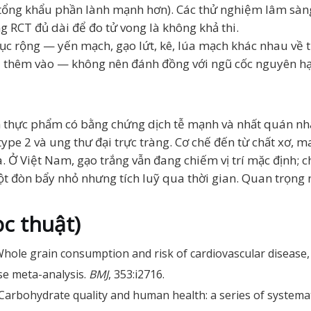
 tổng khẩu phần lành mạnh hơn). Các thử nghiệm lâm sàng
g RCT đủ dài để đo tử vong là không khả thi.
ục rộng — yến mạch, gạo lứt, kê, lúa mạch khác nhau về 
 thêm vào — không nên đánh đồng với ngũ cốc nguyên hạt
thực phẩm có bằng chứng dịch tễ mạnh và nhất quán nhấ
pe 2 và ung thư đại trực tràng. Cơ chế đến từ chất xơ, m
a. Ở Việt Nam, gạo trắng vẫn đang chiếm vị trí mặc định;
ột đòn bẩy nhỏ nhưng tích luỹ qua thời gian. Quan trọng
c thuật)
Whole grain consumption and risk of cardiovascular disease, 
se meta-analysis.
BMJ
, 353:i2716.
. Carbohydrate quality and human health: a series of system