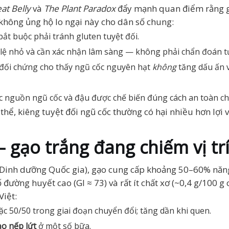
at Belly
và
The Plant Paradox
đẩy mạnh quan điểm rằng gl
không ủng hộ lo ngại này cho dân số chung:
t buộc phải tránh gluten tuyệt đối.
ỉ lệ nhỏ và cần xác nhận lâm sàng — không phải chẩn đoán t
 đối chứng cho thấy ngũ cốc nguyên hạt
không
tăng dấu ấn v
 các nguồn ngũ cốc và đậu được chế biến đúng cách an toàn 
 thể, kiêng tuyệt đối ngũ cốc thường có hại nhiều hơn lợi 
 gạo trắng đang chiếm vị tr
 Dinh dưỡng Quốc gia), gạo cung cấp khoảng 50–60% năn
 đường huyết cao (GI ≈ 73) và rất ít chất xơ (~0,4 g/100 g c
Việt:
oặc 50/50 trong giai đoạn chuyển đổi; tăng dần khi quen.
o nếp lứt
ở một số bữa.