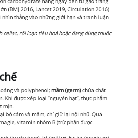
 lớn carbohydrate hằng ngày đến từ gạo trắng
lớn (BMJ 2016, Lancet 2019, Circulation 2016)
i nhìn thẳng vào những giới hạn và tranh luận
 celiac, rối loạn tiêu hoá hoặc đang dùng thuốc
 chế
hoáng và polyphenol;
mầm (germ)
chứa chất
in. Khi được xếp loại “nguyên hạt”, thực phẩm
t mịn.
ại bỏ cám và mầm, chỉ giữ lại nội nhũ. Quá
, magie, vitamin nhóm B (trừ phần được