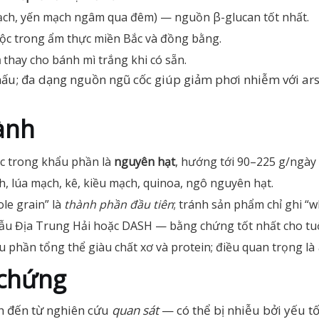
ch, yến mạch ngâm qua đêm) — nguồn β-glucan tốt nhất.
ộc trong ẩm thực miền Bắc và đồng bằng.
n
thay cho bánh mì trắng khi có sẵn.
 nấu; đa dạng nguồn ngũ cốc giúp giảm phơi nhiễm với ars
ành
ốc trong khẩu phần là
nguyên hạt
, hướng tới 90–225 g/ngày
, lúa mạch, kê, kiều mạch, quinoa, ngô nguyên hạt.
le grain” là
thành phần đầu tiên
; tránh sản phẩm chỉ ghi “w
 mẫu Địa Trung Hải hoặc DASH — bằng chứng tốt nhất cho tuổ
 phần tổng thể giàu chất xơ và protein; điều quan trọng là
 chứng
h đến từ nghiên cứu
quan sát
— có thể bị nhiễu bởi yếu tố