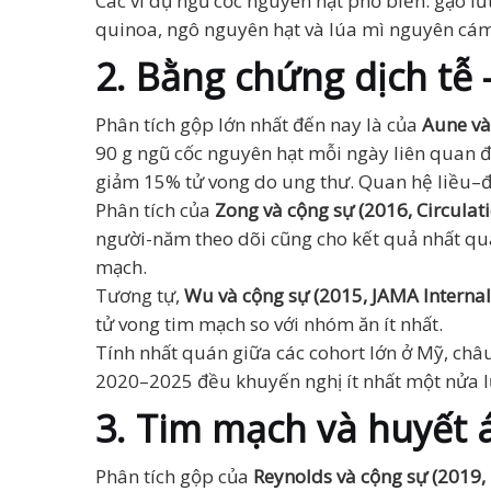
Các ví dụ ngũ cốc nguyên hạt phổ biến: gạo lứt
quinoa, ngô nguyên hạt và lúa mì nguyên cám
2. Bằng chứng dịch tễ
Phân tích gộp lớn nhất đến nay là của
Aune và
90 g ngũ cốc nguyên hạt mỗi ngày liên quan 
giảm 15% tử vong do ung thư. Quan hệ liều–đ
Phân tích của
Zong và cộng sự (2016, Circulat
người-năm theo dõi cũng cho kết quả nhất qu
mạch.
Tương tự,
Wu và cộng sự (2015, JAMA Internal
tử vong tim mạch so với nhóm ăn ít nhất.
Tính nhất quán giữa các cohort lớn ở Mỹ, châ
2020–2025 đều khuyến nghị ít nhất một nửa lư
3. Tim mạch và huyết 
Phân tích gộp của
Reynolds và cộng sự (2019,