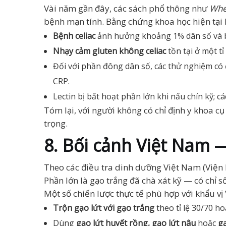
Vài năm gần đây, các sách phổ thông như
Whe
bệnh mạn tính. Bằng chứng khoa học hiện tại 
Bệnh celiac
ảnh hưởng khoảng 1% dân số và bắ
Nhạy cảm gluten không celiac
tồn tại ở một t
Đối với phần đông dân số, các thử nghiệm có
CRP.
Lectin bị bất hoạt phần lớn khi nấu chín kỹ;
Tóm lại, với người không có chỉ định y khoa cụ
trọng.
8. Bối cảnh Việt Nam —
Theo các điều tra dinh dưỡng Việt Nam (Viện
Phần lớn là gạo trắng đã chà xát kỹ — có chỉ số
Một số chiến lược thực tế phù hợp với khẩu vị 
Trộn gạo lứt với gạo trắng
theo tỉ lệ 30/70 h
Dùng
gạo lứt huyết rồng, gạo lứt nâu
hoặc
gạ