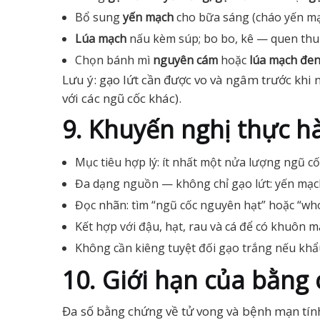
Bổ sung
yến mạch
cho bữa sáng (cháo yến mạ
Lúa mạch
nấu kèm súp; bo bo, kê — quen thu
Chọn bánh mì
nguyên cám
hoặc
lúa mạch đe
Lưu ý: gạo lứt cần được vo và ngâm trước khi
với các ngũ cốc khác).
9. Khuyến nghị thực h
Mục tiêu hợp lý: ít nhất một nửa lượng ngũ c
Đa dạng nguồn — không chỉ gạo lứt: yến mạch
Đọc nhãn: tìm “ngũ cốc nguyên hạt” hoặc “who
Kết hợp với đậu, hạt, rau và cá để có khuôn
Không cần kiêng tuyệt đối gạo trắng nếu khẩu
10. Giới hạn của bằng
Đa số bằng chứng về tử vong và bệnh mạn tín