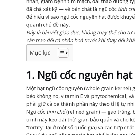
nhân, giảm bệnh tim mạch, đái tháo đường typ
đã chà xát kỹ — về bản chất là ngũ cốc
tinh ch
để hiểu vì sao ngũ cốc nguyên hạt được khuyến
quanh chủ đề này.
Đây là bài viết giáo dục, không thay thế cho t
cần trao đổi cá nhân hoá trước khi thay đổi kh
Mục lục
1. Ngũ cốc nguyên hạt l
Một hạt ngũ cốc nguyên (whole grain kernel)
béo không no, vitamin E và phytochemical; v
phải giữ cả ba thành phần này theo tỉ lệ tự 
Ngũ cốc
tinh chế
(refined grain) — gạo trắng, 
trình này kéo dài thời gian bảo quản và cho 
“fortify” lại ở một số quốc gia) và các hợp chất