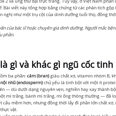
e 2 và ung thư đại trực tràng. Tuy vậy, ở Việt Nam phần
ế
. Bài viết này tổng hợp bằng chứng từ các phân tích gộp 
 nghị như một trụ cột của dinh dưỡng tuổi thọ, đồng thờ
ư vấn của bác sĩ hoặc chuyên gia dinh dưỡng. Người mắc bệnh
ẩu phần.
à gì và khác gì ngũ cốc tinh
 gồm ba phần:
cám (bran)
giàu chất xơ, vitamin nhóm B, k
à
nội nhũ (endosperm)
chủ yếu là tinh bột với một ít prote
nhiên — dù dưới dạng nguyên vẹn, nghiền hay xay thành bộ
bột mì trắng, bánh mì trắng, mì ống thông thường — đã lo
kết cấu mềm hơn, nhưng đồng thời lấy đi phần lớn chất xơ
 thực vật.