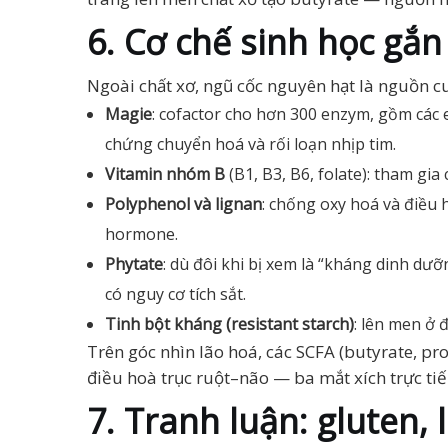
6. Cơ chế sinh học gắn
Ngoài chất xơ, ngũ cốc nguyên hạt là nguồn c
Magie
: cofactor cho hơn 300 enzym, gồm các
chứng chuyển hoá và rối loạn nhịp tim.
Vitamin nhóm B
(B1, B3, B6, folate): tham gi
Polyphenol và lignan
: chống oxy hoá và điều 
hormone.
Phytate
: dù đôi khi bị xem là “kháng dinh dư
có nguy cơ tích sắt.
Tinh bột kháng (resistant starch)
: lên men ở 
Trên góc nhìn lão hoá, các SCFA (butyrate, pr
điều hoà trục ruột–não — ba mắt xích trực ti
7. Tranh luận: gluten,