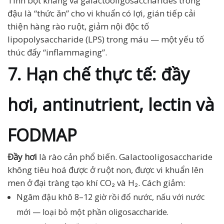
Tinh bột kháng và galactooligosaccharides trong
đậu là “thức ăn” cho vi khuẩn có lợi, gián tiếp cải
thiện hàng rào ruột, giảm nội độc tố
lipopolysaccharide (LPS) trong máu — một yếu tố
thúc đẩy “inflammaging”.
7. Hạn chế thực tế: đầy
hơi, antinutrient, lectin và
FODMAP
Đầy hơi
là rào cản phổ biến. Galactooligosaccharide
không tiêu hoá được ở ruột non, được vi khuẩn lên
men ở đại tràng tạo khí CO₂ và H₂. Cách giảm:
Ngâm đậu khô 8–12 giờ rồi đổ nước, nấu với nước
mới — loại bỏ một phần oligosaccharide.