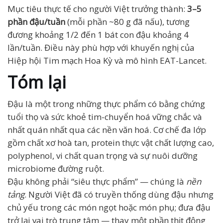
Mục tiêu thực tế cho người Việt trưởng thành:
3–5
phần đậu/tuần
(mỗi phần ~80 g đã nấu), tương
đương khoảng 1/2 đến 1 bát con đậu khoảng 4
lần/tuần. Điều này phù hợp với khuyến nghị của
Hiệp hội Tim mạch Hoa Kỳ và mô hình EAT-Lancet.
Tóm lại
Đậu là một trong những thực phẩm có bằng chứng
tuổi thọ và sức khoẻ tim-chuyển hoá vững chắc và
nhất quán nhất qua các nền văn hoá. Cơ chế đa lớp
gồm chất xơ hoà tan, protein thực vật chất lượng cao,
polyphenol, vi chất quan trọng và sự nuôi dưỡng
microbiome đường ruột.
Đậu không phải “siêu thực phẩm” — chúng là
nền
tảng
. Người Việt đã có truyền thống dùng đậu nhưng
chủ yếu trong các món ngọt hoặc món phụ; đưa đậu
trở lại vai trò trung tâm — thay một phần thịt động