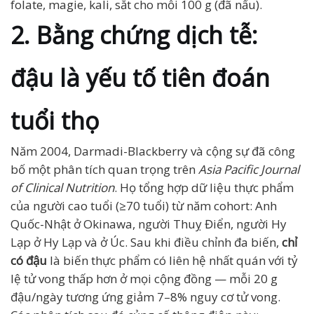
folate, magie, kali, sắt cho mỗi 100 g (đã nấu).
2. Bằng chứng dịch tễ:
đậu là yếu tố tiên đoán
tuổi thọ
Năm 2004, Darmadi-Blackberry và cộng sự đã công
bố một phân tích quan trọng trên
Asia Pacific Journal
of Clinical Nutrition
. Họ tổng hợp dữ liệu thực phẩm
của người cao tuổi (≥70 tuổi) từ năm cohort: Anh
Quốc-Nhật ở Okinawa, người Thuỵ Điển, người Hy
Lạp ở Hy Lạp và ở Úc. Sau khi điều chỉnh đa biến,
chỉ
có đậu
là biến thực phẩm có liên hệ nhất quán với tỷ
lệ tử vong thấp hơn ở mọi cộng đồng — mỗi 20 g
đậu/ngày tương ứng giảm 7–8% nguy cơ tử vong.