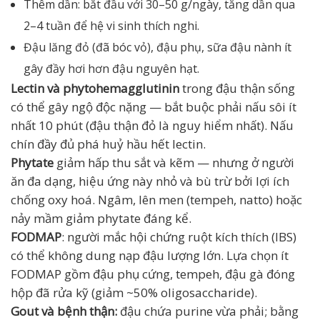
Thêm dần: bắt đầu với 30–50 g/ngày, tăng dần qua
2–4 tuần để hệ vi sinh thích nghi.
Đậu lăng đỏ (đã bóc vỏ), đậu phụ, sữa đậu nành ít
gây đầy hơi hơn đậu nguyên hạt.
Lectin và phytohemagglutinin
trong đậu thận sống
có thể gây ngộ độc nặng — bắt buộc phải nấu sôi ít
nhất 10 phút (đậu thận đỏ là nguy hiểm nhất). Nấu
chín đầy đủ phá huỷ hầu hết lectin.
Phytate
giảm hấp thu sắt và kẽm — nhưng ở người
ăn đa dạng, hiệu ứng này nhỏ và bù trừ bởi lợi ích
chống oxy hoá. Ngâm, lên men (tempeh, natto) hoặc
nảy mầm giảm phytate đáng kể.
FODMAP
: người mắc hội chứng ruột kích thích (IBS)
có thể không dung nạp đậu lượng lớn. Lựa chọn ít
FODMAP gồm đậu phụ cứng, tempeh, đậu gà đóng
hộp đã rửa kỹ (giảm ~50% oligosaccharide).
Gout và bệnh thận:
đậu chứa purine vừa phải; bằng