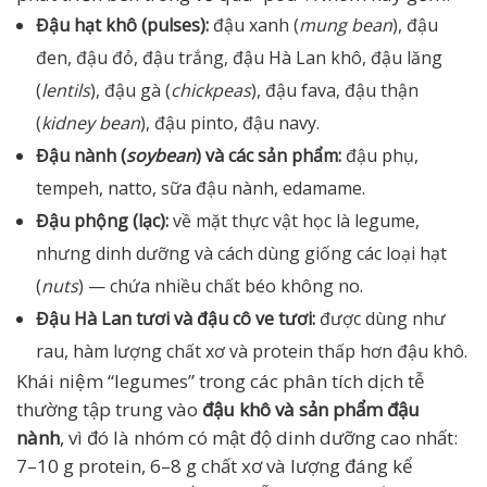
Đậu hạt khô (pulses):
đậu xanh (
mung bean
), đậu
đen, đậu đỏ, đậu trắng, đậu Hà Lan khô, đậu lăng
(
lentils
), đậu gà (
chickpeas
), đậu fava, đậu thận
(
kidney bean
), đậu pinto, đậu navy.
Đậu nành (
soybean
) và các sản phẩm:
đậu phụ,
tempeh, natto, sữa đậu nành, edamame.
Đậu phộng (lạc):
về mặt thực vật học là legume,
nhưng dinh dưỡng và cách dùng giống các loại hạt
(
nuts
) — chứa nhiều chất béo không no.
Đậu Hà Lan tươi và đậu cô ve tươi:
được dùng như
rau, hàm lượng chất xơ và protein thấp hơn đậu khô.
Khái niệm “legumes” trong các phân tích dịch tễ
thường tập trung vào
đậu khô và sản phẩm đậu
nành
, vì đó là nhóm có mật độ dinh dưỡng cao nhất:
7–10 g protein, 6–8 g chất xơ và lượng đáng kể