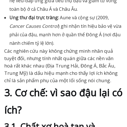
hệ liều-đáp ứng giữa tiêu thụ đậu và giảm tử vong
toàn bộ ở cả Châu Á và Châu Âu.
Ung thư đại trực tràng:
Aune và cộng sự (2009,
Cancer Causes Control
) ghi nhận tín hiệu bảo vệ vừa
phải của đậu, mạnh hơn ở quần thể Đông Á (nơi đậu
nành chiếm tỷ lệ lớn).
Các nghiên cứu này không chứng minh nhân quả
tuyệt đối, nhưng tính nhất quán giữa các nền văn
hoá rất khác nhau (Địa Trung Hải, Đông Á, Bắc Âu,
Trung Mỹ) là dấu hiệu mạnh cho thấy lợi ích không
chỉ là sản phẩm phụ của một lối sống nói chung.
3. Cơ chế: vì sao đậu lại có
ích?
3.1. Chất xơ hoà tan và