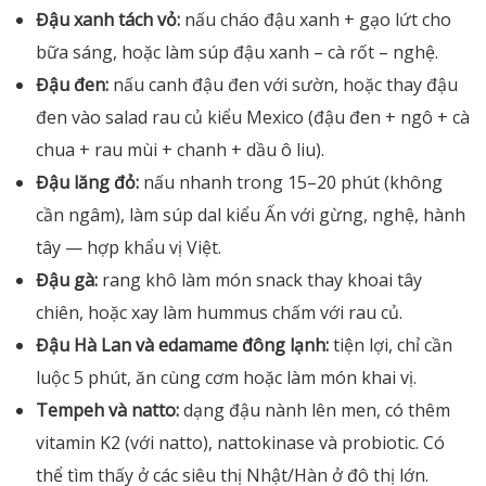
Đậu xanh tách vỏ:
nấu cháo đậu xanh + gạo lứt cho
bữa sáng, hoặc làm súp đậu xanh – cà rốt – nghệ.
Đậu đen:
nấu canh đậu đen với sườn, hoặc thay đậu
đen vào salad rau củ kiểu Mexico (đậu đen + ngô + cà
chua + rau mùi + chanh + dầu ô liu).
Đậu lăng đỏ:
nấu nhanh trong 15–20 phút (không
cần ngâm), làm súp dal kiểu Ấn với gừng, nghệ, hành
tây — hợp khẩu vị Việt.
Đậu gà:
rang khô làm món snack thay khoai tây
chiên, hoặc xay làm hummus chấm với rau củ.
Đậu Hà Lan và edamame đông lạnh:
tiện lợi, chỉ cần
luộc 5 phút, ăn cùng cơm hoặc làm món khai vị.
Tempeh và natto:
dạng đậu nành lên men, có thêm
vitamin K2 (với natto), nattokinase và probiotic. Có
thể tìm thấy ở các siêu thị Nhật/Hàn ở đô thị lớn.