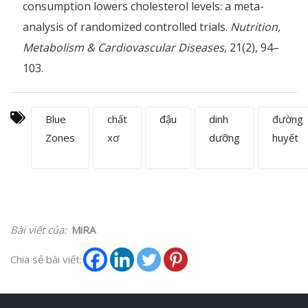
consumption lowers cholesterol levels: a meta-
analysis of randomized controlled trials.
Nutrition,
Metabolism & Cardiovascular Diseases
, 21(2), 94–
103.
Blue
chất
đậu
dinh
đường
Zones
xơ
dưỡng
huyết
Bài viết của:
MiRA
Chia sẻ bài viết: