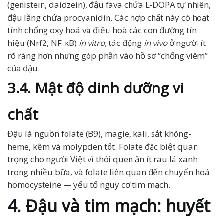
(genistein, daidzein), đậu fava chứa L-DOPA tự nhiên,
đậu lăng chứa procyanidin. Các hợp chất này có hoạt
tính chống oxy hoá và điều hoà các con đường tín
hiệu (Nrf2, NF-κB)
in vitro
; tác động
in vivo
ở người ít
rõ ràng hơn nhưng góp phần vào hồ sơ “chống viêm”
của đậu.
3.4. Mật độ dinh dưỡng vi
chất
Đậu là nguồn folate (B9), magie, kali, sắt không-
heme, kẽm và molypden tốt. Folate đặc biệt quan
trọng cho người Việt vì thói quen ăn ít rau lá xanh
trong nhiều bữa, và folate liên quan đến chuyển hoá
homocysteine — yếu tố nguy cơ tim mạch.
4. Đậu và tim mạch: huyết