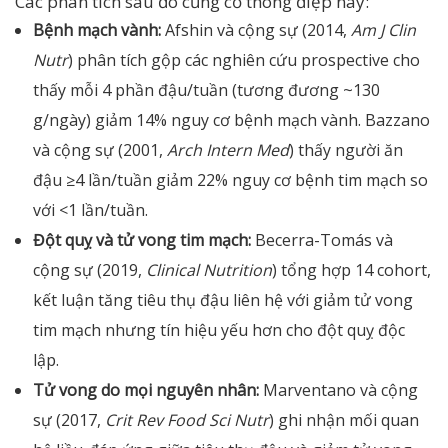
Các phân tích sau đó củng cố thông điệp này:
Bệnh mạch vành:
Afshin và cộng sự (2014,
Am J Clin
Nutr
) phân tích gộp các nghiên cứu prospective cho
thấy mỗi 4 phần đậu/tuần (tương đương ~130
g/ngày) giảm 14% nguy cơ bệnh mạch vành. Bazzano
và cộng sự (2001,
Arch Intern Med
) thấy người ăn
đậu ≥4 lần/tuần giảm 22% nguy cơ bệnh tim mạch so
với <1 lần/tuần.
Đột quỵ và tử vong tim mạch:
Becerra-Tomás và
cộng sự (2019,
Clinical Nutrition
) tổng hợp 14 cohort,
kết luận tăng tiêu thụ đậu liên hệ với giảm tử vong
tim mạch nhưng tín hiệu yếu hơn cho đột quỵ độc
lập.
Tử vong do mọi nguyên nhân:
Marventano và cộng
sự (2017,
Crit Rev Food Sci Nutr
) ghi nhận mối quan