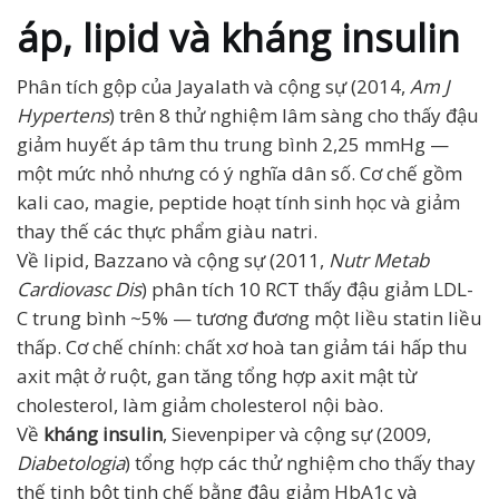
áp, lipid và kháng insulin
Phân tích gộp của Jayalath và cộng sự (2014,
Am J
Hypertens
) trên 8 thử nghiệm lâm sàng cho thấy đậu
giảm huyết áp tâm thu trung bình 2,25 mmHg —
một mức nhỏ nhưng có ý nghĩa dân số. Cơ chế gồm
kali cao, magie, peptide hoạt tính sinh học và giảm
thay thế các thực phẩm giàu natri.
Về lipid, Bazzano và cộng sự (2011,
Nutr Metab
Cardiovasc Dis
) phân tích 10 RCT thấy đậu giảm LDL-
C trung bình ~5% — tương đương một liều statin liều
thấp. Cơ chế chính: chất xơ hoà tan giảm tái hấp thu
axit mật ở ruột, gan tăng tổng hợp axit mật từ
cholesterol, làm giảm cholesterol nội bào.
Về
kháng insulin
, Sievenpiper và cộng sự (2009,
Diabetologia
) tổng hợp các thử nghiệm cho thấy thay
thế tinh bột tinh chế bằng đậu giảm HbA1c và