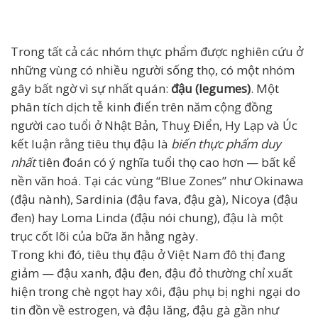
Trong tất cả các nhóm thực phẩm được nghiên cứu ở
những vùng có nhiều người sống thọ, có một nhóm
gây bất ngờ vì sự nhất quán:
đậu (legumes)
. Một
phân tích dịch tễ kinh điển trên năm cộng đồng
người cao tuổi ở Nhật Bản, Thuỵ Điển, Hy Lạp và Úc
kết luận rằng tiêu thụ đậu là
biến thực phẩm duy
nhất
tiên đoán có ý nghĩa tuổi thọ cao hơn — bất kể
nền văn hoá. Tại các vùng “Blue Zones” như Okinawa
(đậu nành), Sardinia (đậu fava, đậu gà), Nicoya (đậu
đen) hay Loma Linda (đậu nói chung), đậu là một
trục cốt lõi của bữa ăn hằng ngày.
Trong khi đó, tiêu thụ đậu ở Việt Nam đô thị đang
giảm — đậu xanh, đậu đen, đậu đỏ thường chỉ xuất
hiện trong chè ngọt hay xôi, đậu phụ bị nghi ngại do
tin đồn về estrogen, và đậu lăng, đậu gà gần như